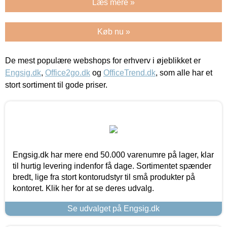
Læs mere »
Køb nu »
De mest populære webshops for erhverv i øjeblikket er
Engsig.dk
,
Office2go.dk
og
OfficeTrend.dk
, som alle har et
stort sortiment til gode priser.
Engsig.dk har mere end 50.000 varenumre på lager, klar
til hurtig levering indenfor få dage. Sortimentet spænder
bredt, lige fra stort kontorudstyr til små produkter på
kontoret. Klik her for at se deres udvalg.
Se udvalget på Engsig.dk