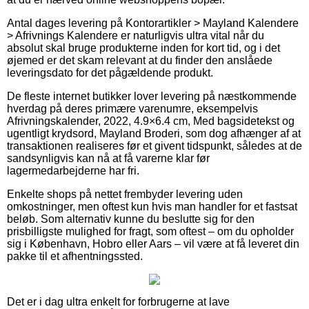
Antal dages levering på Kontorartikler > Mayland Kalendere
> Afrivnings Kalendere er naturligvis ultra vital når du
absolut skal bruge produkterne inden for kort tid, og i det
øjemed er det skam relevant at du finder den anslåede
leveringsdato for det pågældende produkt.
De fleste internet butikker lover levering på næstkommende
hverdag på deres primære varenumre, eksempelvis
Afrivningskalender, 2022, 4.9×6.4 cm, Med bagsidetekst og
ugentligt krydsord, Mayland Broderi, som dog afhænger af at
transaktionen realiseres før et givent tidspunkt, således at de
sandsynligvis kan nå at få varerne klar før
lagermedarbejderne har fri.
Enkelte shops på nettet frembyder levering uden
omkostninger, men oftest kun hvis man handler for et fastsat
beløb. Som alternativ kunne du beslutte sig for den
prisbilligste mulighed for fragt, som oftest – om du opholder
sig i København, Hobro eller Aars – vil være at få leveret din
pakke til et afhentningssted.
Det er i dag ultra enkelt for forbrugerne at lave