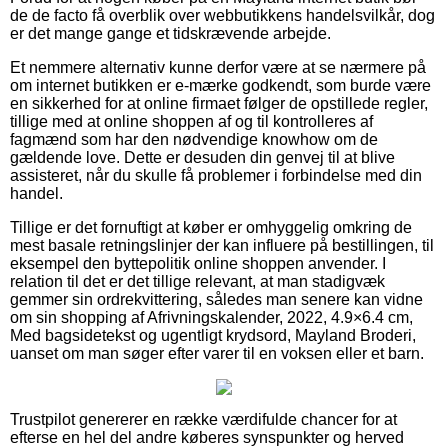
de de facto få overblik over webbutikkens handelsvilkår, dog
er det mange gange et tidskrævende arbejde.
Et nemmere alternativ kunne derfor være at se nærmere på
om internet butikken er e-mærke godkendt, som burde være
en sikkerhed for at online firmaet følger de opstillede regler,
tillige med at online shoppen af og til kontrolleres af
fagmænd som har den nødvendige knowhow om de
gældende love. Dette er desuden din genvej til at blive
assisteret, når du skulle få problemer i forbindelse med din
handel.
Tillige er det fornuftigt at køber er omhyggelig omkring de
mest basale retningslinjer der kan influere på bestillingen, til
eksempel den byttepolitik online shoppen anvender. I
relation til det er det tillige relevant, at man stadigvæk
gemmer sin ordrekvittering, således man senere kan vidne
om sin shopping af Afrivningskalender, 2022, 4.9×6.4 cm,
Med bagsidetekst og ugentligt krydsord, Mayland Broderi,
uanset om man søger efter varer til en voksen eller et barn.
Trustpilot genererer en række værdifulde chancer for at
efterse en hel del andre køberes synspunkter og herved