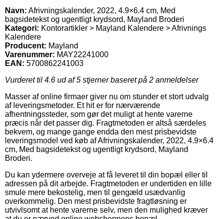
Navn:
Afrivningskalender, 2022, 4.9×6.4 cm, Med
bagsidetekst og ugentligt krydsord, Mayland Broderi
Kategori:
Kontorartikler > Mayland Kalendere > Afrivnings
Kalendere
Producent:
Mayland
Varenummer:
MAY22241000
EAN:
5700862241003
Vurderet til
4.6
ud af 5 stjerner baseret på
2
anmeldelser
Masser af online firmaer giver nu om stunder et stort udvalg
af leveringsmetoder. Et hit er for nærværende
afhentningssteder, som gør det muligt at hente varerne
præcis når det passer dig. Fragtmetoden er altså særdeles
bekvem, og mange gange endda den mest prisbevidste
leveringsmodel ved køb af Afrivningskalender, 2022, 4.9×6.4
cm, Med bagsidetekst og ugentligt krydsord, Mayland
Broderi.
Du kan ydermere overveje at få leveret til din bopæl eller til
adressen på dit arbejde. Fragtmetoden er undertiden en lille
smule mere bekostelig, men til gengæld usædvanlig
overkommelig. Den mest prisbevidste fragtløsning er
utvivlsomt at hente varerne selv, men den mulighed kræver
at du er nærved online webshoppens bopæl.