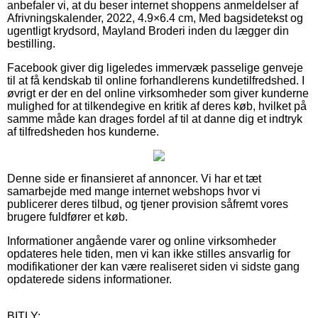
anbefaler vi, at du beser internet shoppens anmeldelser af
Afrivningskalender, 2022, 4.9×6.4 cm, Med bagsidetekst og
ugentligt krydsord, Mayland Broderi inden du lægger din
bestilling.
Facebook giver dig ligeledes immervæk passelige genveje
til at få kendskab til online forhandlerens kundetilfredshed. I
øvrigt er der en del online virksomheder som giver kunderne
mulighed for at tilkendegive en kritik af deres køb, hvilket på
samme måde kan drages fordel af til at danne dig et indtryk
af tilfredsheden hos kunderne.
Denne side er finansieret af annoncer. Vi har et tæt
samarbejde med mange internet webshops hvor vi
publicerer deres tilbud, og tjener provision såfremt vores
brugere fuldfører et køb.
Informationer angående varer og online virksomheder
opdateres hele tiden, men vi kan ikke stilles ansvarlig for
modifikationer der kan være realiseret siden vi sidste gang
opdaterede sidens informationer.
BITLY: