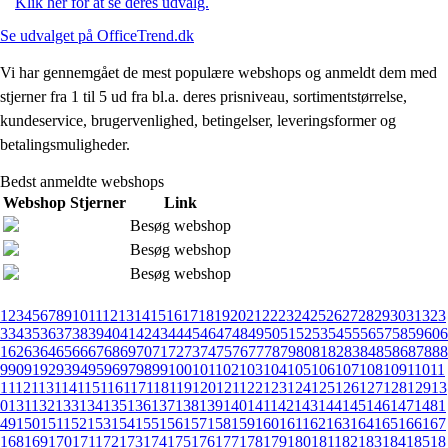
Klik her for at se deres udvalg.
Se udvalget på OfficeTrend.dk
Vi har gennemgået de mest populære webshops og anmeldt dem med
stjerner fra 1 til 5 ud fra bl.a. deres prisniveau, sortimentstørrelse,
kundeservice, brugervenlighed, betingelser, leveringsformer og
betalingsmuligheder.
Bedst anmeldte webshops
Webshop
Stjerner
Link
Besøg webshop
Besøg webshop
Besøg webshop
1
2
3
4
5
6
7
8
9
10
11
12
13
14
15
16
17
18
19
20
21
22
23
24
25
26
27
28
29
30
31
32
3
3
34
35
36
37
38
39
40
41
42
43
44
45
46
47
48
49
50
51
52
53
54
55
56
57
58
59
60
6
1
62
63
64
65
66
67
68
69
70
71
72
73
74
75
76
77
78
79
80
81
82
83
84
85
86
87
88
8
9
90
91
92
93
94
95
96
97
98
99
100
101
102
103
104
105
106
107
108
109
110
11
1
112
113
114
115
116
117
118
119
120
121
122
123
124
125
126
127
128
129
13
0
131
132
133
134
135
136
137
138
139
140
141
142
143
144
145
146
147
148
1
49
150
151
152
153
154
155
156
157
158
159
160
161
162
163
164
165
166
167
168
169
170
171
172
173
174
175
176
177
178
179
180
181
182
183
184
185
18