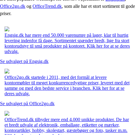
Office2go.dk
og
OfficeTrend.dk
, som alle har et stort sortiment til gode
priser.
Engsig.dk har mere end 50.000 varenumre på lager, klar til hurtig
levering indenfor få dage. Sortimentet spænder bredt, lige fra stort
kontorudstyr til små produkter på kontoret. Klik her for at se deres
udvalg.
Se udvalget på Engsig.dk
Office2go.dk startede i 2011, med det formål at levere
kontormøbler til meget konkurrencedygtige priser, leveret med det
samme og med den bedste service i branchen. Klik her for at se
deres udvalg.
Se udvalget på Office2go.dk
OfficeTrend.dk tilbyder mere end 4.000 unikke produkter. De har
et bredt udvalg af elektronik, emballage, etiketter og mærker,
kontorartikler, hobby, skolestart, gæstebøger og foto, tasker m.m.