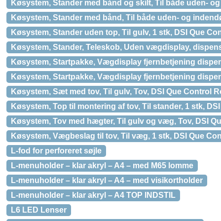
Køsystem, Stander med bånd og skilt, Til både uden- og 
Køsystem, Stander med bånd, Til både uden- og indendør
Køsystem, Stander uden top, Til gulv, 1 stk, DSI Que Co
Køsystem, Stander, Teleskob, Uden vægdisplay, dispenser 
Køsystem, Startpakke, Vægdisplay fjernbetjening dispense
Køsystem, Startpakke, Vægdisplay fjernbetjening dispense
Køsystem, Sæt med tov, Til gulv, Tov, DSI Que Control 
Køsystem, Top til montering af tov, Til stander, 1 stk, D
Køsystem, Tov med hægter, Til gulv og væg, Tov, DSI Q
Køsystem, Vægbeslag til tov, Til væg, 1 stk, DSI Que Co
L-fod for perforeret søjle
L-menuholder – klar akryl – A4 – med M65 lomme
L-menuholder – klar akryl – A4 – med visikortholder
L-menuholder – klar akryl – A4 TOP INDSTIL
L6 LED Lenser