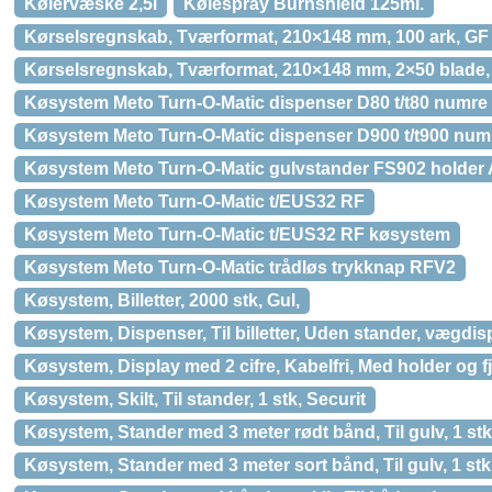
Kølervæske 2,5l
Kølespray Burnshield 125ml.
Kørselsregnskab, Tværformat, 210×148 mm, 100 ark, GF
Kørselsregnskab, Tværformat, 210×148 mm, 2×50 blade
Køsystem Meto Turn-O-Matic dispenser D80 t/t80 numre
Køsystem Meto Turn-O-Matic dispenser D900 t/t900 num
Køsystem Meto Turn-O-Matic gulvstander FS902 holder
Køsystem Meto Turn-O-Matic t/EUS32 RF
Køsystem Meto Turn-O-Matic t/EUS32 RF køsystem
Køsystem Meto Turn-O-Matic trådløs trykknap RFV2
Køsystem, Billetter, 2000 stk, Gul,
Køsystem, Dispenser, Til billetter, Uden stander, vægdispla
Køsystem, Display med 2 cifre, Kabelfri, Med holder og f
Køsystem, Skilt, Til stander, 1 stk, Securit
Køsystem, Stander med 3 meter rødt bånd, Til gulv, 1 stk
Køsystem, Stander med 3 meter sort bånd, Til gulv, 1 stk