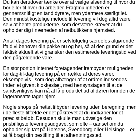
Du kan derudover tænke over at vælge afsending til hvor du
bor eller til hvor du arbejder. Fragtmuligheden er
gennemsnitligt en tand dyrere, men ydermere særligt let.
Den mindst kostelige metode til levering vil dog altid være
selv at hente produkterne, som desværre kræver at du
opholder dig i nærheden af netbutikkens hjemsted.
Antal dages levering på er selvfølgelig særdeles afgørende
ifald vi behøver din pakke nu og her, så af den grund er det
faktisk aktuelt at vi gransker den estimerede leveringstid ved
den pågældende vare.
En stor portion internet foretagender frembyder muligheden
for dag-til-dag levering på en række af deres varer,
eksempelvis , som dog afhænger af at ordren indsendes
inden et givent klokkeslæt, med hensynstagen til at de
sandsynligvis kan nå at få produktet ud af døren forinden de
lageransatte tager hjem.
Nogle shops på nettet tilbyder levering uden beregning, men
i de fleste tilfælde er det påkrævet at du indkøber for et
præcist beløb. Desuden skulle man udvælge den
prisbilligste leveringsudgave, som ofte – uanset om du
opholder sig tæt på Horsens, Svendborg eller Helsinge – er
at få bragt din bestilling til et afhentningssted.