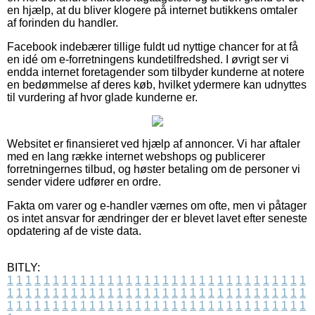
en hjælp, at du bliver klogere på internet butikkens omtaler
af forinden du handler.
Facebook indebærer tillige fuldt ud nyttige chancer for at få
en idé om e-forretningens kundetilfredshed. I øvrigt ser vi
endda internet foretagender som tilbyder kunderne at notere
en bedømmelse af deres køb, hvilket ydermere kan udnyttes
til vurdering af hvor glade kunderne er.
Websitet er finansieret ved hjælp af annoncer. Vi har aftaler
med en lang række internet webshops og publicerer
forretningernes tilbud, og høster betaling om de personer vi
sender videre udfører en ordre.
Fakta om varer og e-handler værnes om ofte, men vi påtager
os intet ansvar for ændringer der er blevet lavet efter seneste
opdatering af de viste data.
BITLY:
1
1
1
1
1
1
1
1
1
1
1
1
1
1
1
1
1
1
1
1
1
1
1
1
1
1
1
1
1
1
1
1
1
1
1
1
1
1
1
1
1
1
1
1
1
1
1
1
1
1
1
1
1
1
1
1
1
1
1
1
1
1
1
1
1
1
1
1
1
1
1
1
1
1
1
1
1
1
1
1
1
1
1
1
1
1
1
1
1
1
1
1
1
1
1
1
1
1
1