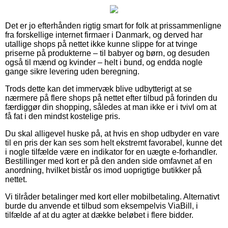
Det er jo efterhånden rigtig smart for folk at prissammenligne
fra forskellige internet firmaer i Danmark, og derved har
utallige shops på nettet ikke kunne slippe for at tvinge
priserne på produkterne – til babyer og børn, og desuden
også til mænd og kvinder – helt i bund, og endda nogle
gange sikre levering uden beregning.
Trods dette kan det immervæk blive udbytterigt at se
nærmere på flere shops på nettet efter tilbud på forinden du
færdiggør din shopping, således at man ikke er i tvivl om at
få fat i den mindst kostelige pris.
Du skal alligevel huske på, at hvis en shop udbyder en vare
til en pris der kan ses som helt ekstremt favorabel, kunne det
i nogle tilfælde være en indikator for en uægte e-forhandler.
Bestillinger med kort er på den anden side omfavnet af en
anordning, hvilket bistår os imod uoprigtige butikker på
nettet.
Vi tilråder betalinger med kort eller mobilbetaling. Alternativt
burde du anvende et tilbud som eksempelvis ViaBill, i
tilfælde af at du agter at dække beløbet i flere bidder.