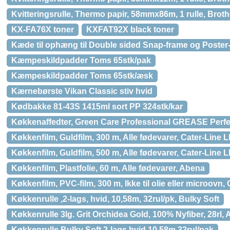
Kvitteringsrulle, Thermo papir, 58mmx86m, 1 rulle, Broth
KX-FA76X toner
KXFAT92X black toner
Kæde til ophæng til Double sided Snap-frame og Poster-
Kæmpeskildpadder Toms 65stk/pak
Kæmpeskildpadder Toms 65stk/æsk
Kærnebørste Vikan Classic stiv hvid
Kødbakke 81-43S 1415ml sort PP 324stk/kar
Køkkenaffedter, Green Care Professional GREASE Perfec
Køkkenfilm, Guldfilm, 300 m, Alle fødevarer, Cater-Line
Køkkenfilm, Guldfilm, 500 m, Alle fødevarer, Cater-Line
Køkkenfilm, Plastfolie, 60 m, Alle fødevarer, Abena
Køkkenfilm, PVC-film, 300 m, Ikke til olie eller microovn,
Køkkenrulle ,2-lags, hvid, 10,58m, 32rul/pk, Bulky Soft
Køkkenrulle 3lg. Grit Orchidea Gold, 100% Nyfiber, 28rl,
Køkkenrulle Bulky Soft 2-lags hvid 10,58m 32rul/pak