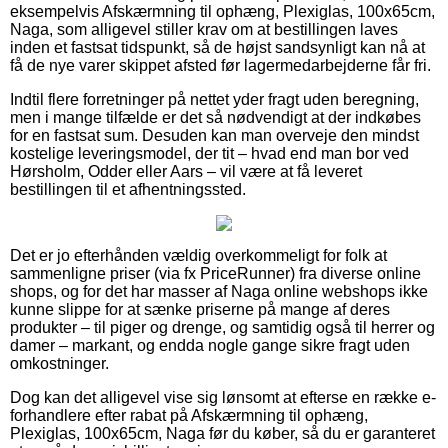
eksempelvis Afskærmning til ophæng, Plexiglas, 100x65cm,
Naga, som alligevel stiller krav om at bestillingen laves
inden et fastsat tidspunkt, så de højst sandsynligt kan nå at
få de nye varer skippet afsted før lagermedarbejderne får fri.
Indtil flere forretninger på nettet yder fragt uden beregning,
men i mange tilfælde er det så nødvendigt at der indkøbes
for en fastsat sum. Desuden kan man overveje den mindst
kostelige leveringsmodel, der tit – hvad end man bor ved
Hørsholm, Odder eller Aars – vil være at få leveret
bestillingen til et afhentningssted.
Det er jo efterhånden vældig overkommeligt for folk at
sammenligne priser (via fx PriceRunner) fra diverse online
shops, og for det har masser af Naga online webshops ikke
kunne slippe for at sænke priserne på mange af deres
produkter – til piger og drenge, og samtidig også til herrer og
damer – markant, og endda nogle gange sikre fragt uden
omkostninger.
Dog kan det alligevel vise sig lønsomt at efterse en række e-
forhandlere efter rabat på Afskærmning til ophæng,
Plexiglas, 100x65cm, Naga før du køber, så du er garanteret