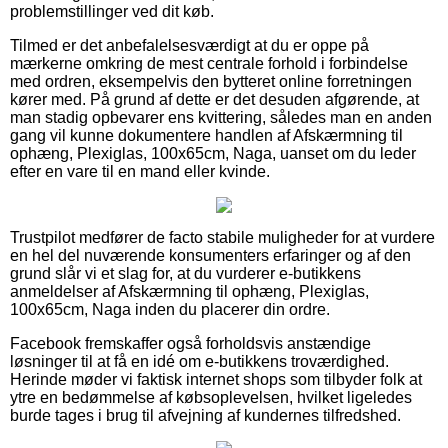
problemstillinger ved dit køb.
Tilmed er det anbefalelsesværdigt at du er oppe på
mærkerne omkring de mest centrale forhold i forbindelse
med ordren, eksempelvis den bytteret online forretningen
kører med. På grund af dette er det desuden afgørende, at
man stadig opbevarer ens kvittering, således man en anden
gang vil kunne dokumentere handlen af Afskærmning til
ophæng, Plexiglas, 100x65cm, Naga, uanset om du leder
efter en vare til en mand eller kvinde.
Trustpilot medfører de facto stabile muligheder for at vurdere
en hel del nuværende konsumenters erfaringer og af den
grund slår vi et slag for, at du vurderer e-butikkens
anmeldelser af Afskærmning til ophæng, Plexiglas,
100x65cm, Naga inden du placerer din ordre.
Facebook fremskaffer også forholdsvis anstændige
løsninger til at få en idé om e-butikkens troværdighed.
Herinde møder vi faktisk internet shops som tilbyder folk at
ytre en bedømmelse af købsoplevelsen, hvilket ligeledes
burde tages i brug til afvejning af kundernes tilfredshed.