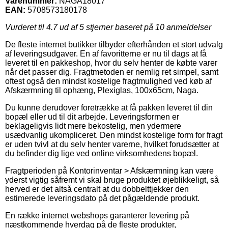
Varenummer:
NAGA18017
EAN:
5708573180178
Vurderet til
4.7
ud af 5 stjerner baseret på
10
anmeldelser
De fleste internet butikker tilbyder efterhånden et stort udvalg
af leveringsudgaver. En af favoritterne er nu til dags at få
leveret til en pakkeshop, hvor du selv henter de købte varer
når det passer dig. Fragtmetoden er nemlig ret simpel, samt
oftest også den mindst kostelige fragtmulighed ved køb af
Afskærmning til ophæng, Plexiglas, 100x65cm, Naga.
Du kunne derudover foretrække at få pakken leveret til din
bopæl eller ud til dit arbejde. Leveringsformen er
beklageligvis lidt mere bekostelig, men ydermere
usædvanlig ukompliceret. Den mindst kostelige form for fragt
er uden tvivl at du selv henter varerne, hvilket forudsætter at
du befinder dig lige ved online virksomhedens bopæl.
Fragtperioden på Kontorinventar > Afskærmning kan være
yderst vigtig såfremt vi skal bruge produktet øjeblikkeligt, så
herved er det altså centralt at du dobbelttjekker den
estimerede leveringsdato på det pågældende produkt.
En række internet webshops garanterer levering på
næstkommende hverdag på de fleste produkter,