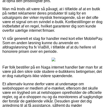
at opnå den prisbilligste pris.
Man må trods alt være så påvagt, at i tilfælde af at en butik
på nettet reklamerer deres produkter til salg for en
udsalgspris der virker mystisk fremragende, så er det ofte
være et signal om en svindel e-butik. Kortbestillinger er dog
indbefattet af en regel, hvilket garanterer dig som kunde
overfor uærlige internet firmaer.
Vi slår generelt et slag for handler med kort eller MobilePay.
Som en anden løsning kunne du anvende en
afdragsløsning fra fx ViaBill, i tilfælde af at du hellere vil
honorere prisen over en periode.
Før folk bestiller på en Naga internet handler bør man for at
være på den sikre side studere e-butikkens betingelser, det
er dog naturligvis ikke videre spændende.
Et alternativ kunne derfor være at undersøge om
webshoppen er medlem af e-mærket, eftersom det skulle
være en tryghed om at netshoppen opretholder de officielle
regler, og at e-shoppen nu og da monitoreres af sagkyndige
der forstår de gældende vilkår. Desuden giver det dig
anledning til at få assistance, såfremt du møder