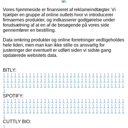
Vores hjemmeside er finansieret af reklameindtægter. Vi
hjælper en gruppe af online outlets hvor vi introducerer
firmaernes produkter, og indkasserer godtgørelse under
forudsætning af at en af de besøgende på vores side
gennemfører en bestilling.
Data omkring produkter og online forretninger vedligeholdes
hele tiden, men man kan ikke stille os ansvarlig for
justeringer der eventuelt er udført siden vi sidste gang
opdaterede websitets data.
BITLY:
1
1
1
1
1
1
1
1
1
1
1
1
1
1
1
1
1
1
1
1
1
1
1
1
1
1
1
1
1
1
1
1
1
1
1
1
1
1
1
1
1
1
1
1
1
1
1
1
1
1
1
1
1
1
1
1
1
1
1
1
1
1
1
1
1
1
1
1
1
1
1
1
1
1
1
1
1
1
1
1
1
1
1
1
1
1
1
1
1
1
1
1
1
1
1
1
1
1
1
1
SPOTIFY:
1
1
1
1
1
1
1
1
1
1
1
1
1
1
1
1
1
1
1
1
1
1
1
1
1
1
1
1
1
1
1
1
1
1
1
1
1
1
1
1
1
1
1
1
1
1
1
1
1
1
1
1
1
1
1
1
1
1
1
1
1
1
1
1
1
1
1
1
1
1
1
1
1
1
1
1
1
1
1
1
1
1
1
1
1
1
1
1
1
1
1
1
1
1
1
1
1
1
1
1
CUTTLY BIO:
1