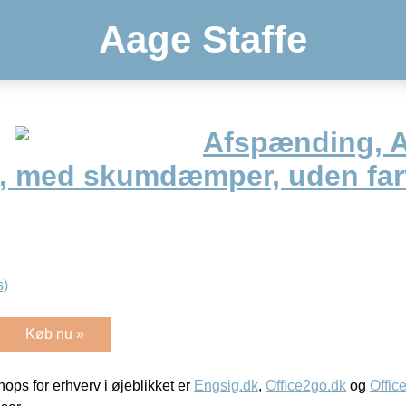
Aage Staffe
Afspænding, A
 l, med skumdæmper, uden fa
s)
Køb nu »
ps for erhverv i øjeblikket er
Engsig.dk
,
Office2go.dk
og
Offic