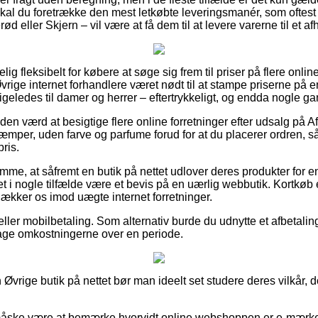
t skal du foretrække den mest letkøbte leveringsmanér, som oftes
rød eller Skjern – vil være at få dem til at levere varerne til et a
g fleksibelt for købere at søge sig frem til priser på flere online 
rige internet forhandlere været nødt til at stampe priserne på e
igeledes til damer og herrer – eftertrykkeligt, og endda nogle gang
iden værd at besigtige flere online forretninger efter udsalg på
mper, uden farve og parfume forud for at du placerer ordren, s
pris.
emme, at såfremt en butik på nettet udlover deres produkter for
et i nogle tilfælde være et bevis på en uærlig webbutik. Kortkøb
dækker os imod uægte internet forretninger.
 eller mobilbetaling. Som alternativ burde du udnytte et afbetalings
drage omkostningerne over en periode.
vrige butik på nettet bør man ideelt set studere deres vilkår, d
åske være at bemærke hvorvidt online webshoppen er e-mærket