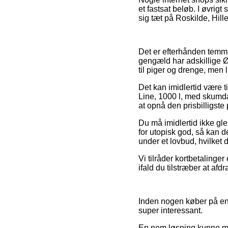
et fastsat beløb. I øvrig
sig tæt på Roskilde, Hille
Det er efterhånden temmeli
gengæld har adskillige Øv
til piger og drenge, men l
Det kan imidlertid være t
Line, 1000 l, med skumdæ
at opnå den prisbilligste 
Du må imidlertid ikke gl
for utopisk god, så kan d
under et lovbud, hvilket 
Vi tilråder kortbetalinger
ifald du tilstræber at af
Inden nogen køber på en Ø
super interessant.
En nem løsning kunne m