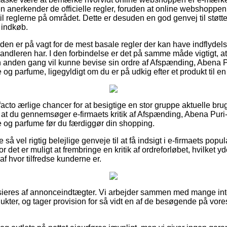
n anerkender de officielle regler, foruden at online webshoppen
il reglerne på området. Dette er desuden en god genvej til støtte,
 indkøb.
den er på vagt for de mest basale regler der kan have indflydels
rhandleren har. I den forbindelse er det på samme måde vigtigt, at
n anden gang vil kunne bevise sin ordre af Afspænding, Abena P
 parfume, ligegyldigt om du er på udkig efter et produkt til en 
e facto ærlige chancer for at besigtige en stor gruppe aktuelle br
i, at du gennemsøger e-firmaets kritik af Afspænding, Abena Puri
og parfume før du færdiggør din shopping.
så vel rigtig belejlige genveje til at få indsigt i e-firmaets popu
vor det er muligt at frembringe en kritik af ordreforløbet, hvilket 
 af hvor tilfredse kunderne er.
ieres af annonceindtægter. Vi arbejder sammen med mange inte
ukter, og tager provision for så vidt en af de besøgende på vore