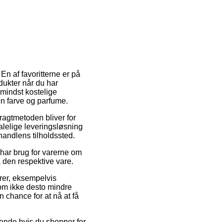
 En af favoritterne er på
dukter når du har
mindst kostelige
n farve og parfume.
 Fragtmetoden bliver for
alelige leveringsløsning
handlens tilholdssted.
har brug for varerne om
å den respektive vare.
arer, eksempelvis
om ikke desto mindre
 chance for at nå at få
dende hvis du shopper for