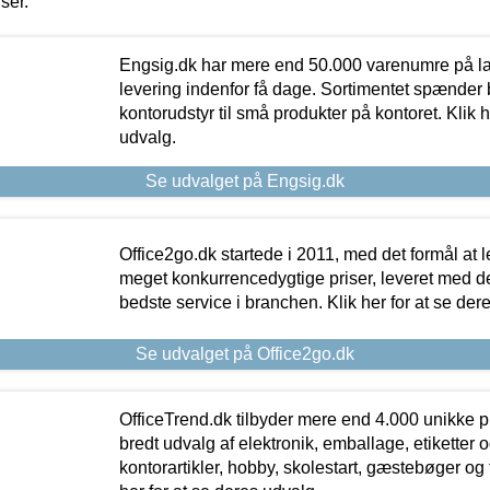
iser.
Engsig.dk har mere end 50.000 varenumre på lager
levering indenfor få dage. Sortimentet spænder br
kontorudstyr til små produkter på kontoret. Klik h
udvalg.
Se udvalget på Engsig.dk
Office2go.dk startede i 2011, med det formål at l
meget konkurrencedygtige priser, leveret med
bedste service i branchen. Klik her for at se der
Se udvalget på Office2go.dk
OfficeTrend.dk tilbyder mere end 4.000 unikke p
bredt udvalg af elektronik, emballage, etiketter 
kontorartikler, hobby, skolestart, gæstebøger og 