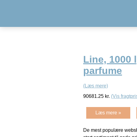
Line, 1000
parfume
(Læs mere)
90681.25
kr.
(Vis fragtpri
Læs mere »
De mest populære websho