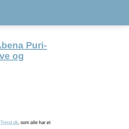
bena Puri-
rve og
eTrend.dk
, som alle har et