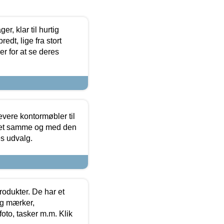
, klar til hurtig
edt, lige fra stort
er for at se deres
evere kontormøbler til
 det samme og med den
es udvalg.
rodukter. De har et
og mærker,
foto, tasker m.m. Klik