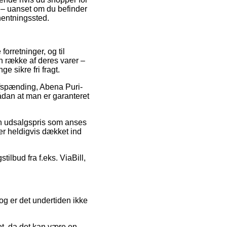
t – uanset om du befinder
fhentningssted.
forretninger, og til
n række af deres varer –
e sikre fri fragt.
 Afspænding, Abena Puri-
ådan at man er garanteret
 en udsalgspris som anses
 er heldigvis dækket ind
tilbud fra f.eks. ViaBill,
og er det undertiden ikke
, da det kan være en