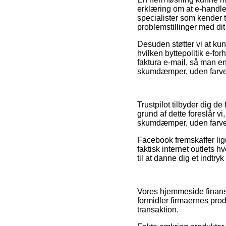
erklæring om at e-handle
specialister som kender t
problemstillinger med dit
Desuden støtter vi at kun
hvilken byttepolitik e-fo
faktura e-mail, så man e
skumdæmper, uden farve og
Trustpilot tilbyder dig d
grund af dette foreslår v
skumdæmper, uden farve 
Facebook fremskaffer lige 
faktisk internet outlets h
til at danne dig et indtryk
Vores hjemmeside finans
formidler firmaernes prod
transaktion.