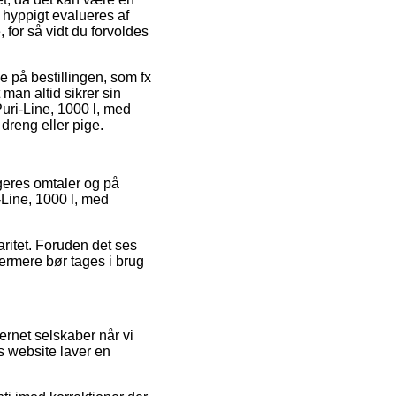
 hyppigt evalueres af
 for så vidt du forvoldes
e på bestillingen, som fx
 man altid sikrer sin
uri-Line, 1000 l, med
dreng eller pige.
ugeres omtaler og på
-Line, 1000 l, med
laritet. Foruden det ses
ydermere bør tages i brug
rnet selskaber når vi
s website laver en