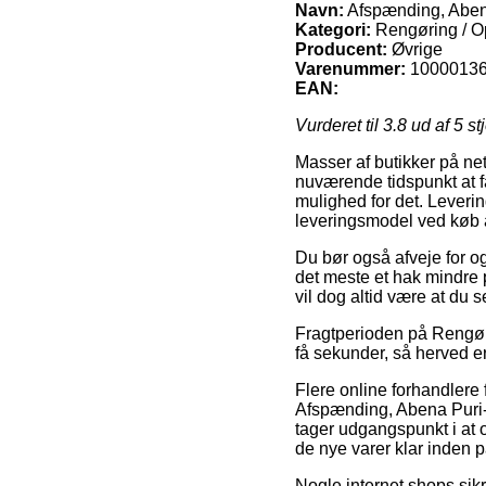
Navn:
Afspænding, Abena
Kategori:
Rengøring / O
Producent:
Øvrige
Varenummer:
1000013
EAN:
Vurderet til
3.8
ud af 5 st
Masser af butikker på nett
nuværende tidspunkt at f
mulighed for det. Leveri
leveringsmodel ved køb 
Du bør også afveje for og 
det meste et hak mindre 
vil dog altid være at du 
Fragtperioden på Rengør
få sekunder, så herved er
Flere online forhandlere 
Afspænding, Abena Puri-
tager udgangspunkt i at 
de nye varer klar inden p
Nogle internet shops sikr