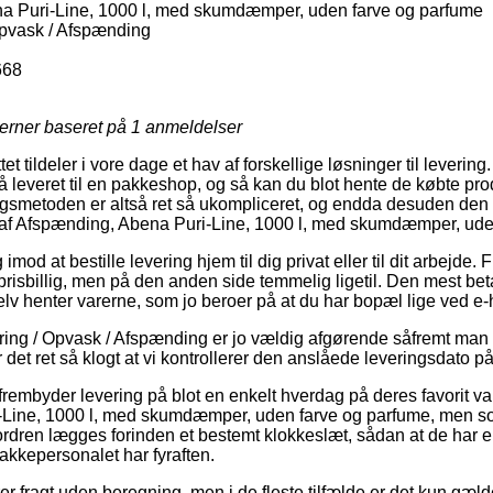
 Puri-Line, 1000 l, med skumdæmper, uden farve og parfume
pvask / Afspænding
668
jerner baseret på
1
anmeldelser
et tildeler i vore dage et hav af forskellige løsninger til levering.
å leveret til en pakkeshop, og så kan du blot hente de købte pro
ngsmetoden er altså ret så ukompliceret, og endda desuden den 
af Afspænding, Abena Puri-Line, 1000 l, med skumdæmper, ude
imod at bestille levering hjem til dig privat eller til dit arbejde.
prisbillig, men på den anden side temmelig ligetil. Den mest bet
selv henter varerne, som jo beroer på at du har bopæl lige ved e-
ing / Opvask / Afspænding er jo vældig afgørende såfremt man 
 det ret så klogt at vi kontrollerer den anslåede leveringsdato p
frembyder levering på blot en enkelt hverdag på deres favorit v
Line, 1000 l, med skumdæmper, uden farve og parfume, men s
ordren lægges forinden et bestemt klokkeslæt, sådan at de har en
akkepersonalet har fyraften.
er fragt uden beregning, men i de fleste tilfælde er det kun gæl