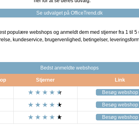
her for at se deres udvalg.
Se udvalget på OfficeTrend.dk
t populære webshops og anmeldt dem med stjerner fra 1 til 5 ud
rrelse, kundeservice, brugervenlighed, betingelser, leveringsfor
Bedst anmeldte webshops
op
Stjerner
Link
Besøg webshop
Besøg webshop
Besøg webshop