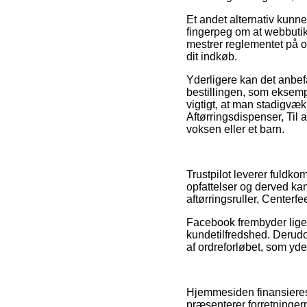
Et andet alternativ kunn
fingerpeg om at webbutikk
mestrer reglementet på o
dit indkøb.
Yderligere kan det anbefa
bestillingen, som eksem
vigtigt, at man stadigvæ
Aftørringsdispenser, Til 
voksen eller et barn.
Trustpilot leverer fuld
opfattelser og derved kan 
aftørringsruller, Centerf
Facebook frembyder ligele
kundetilfredshed. Derudov
af ordreforløbet, som yde
Hjemmesiden finansieres 
præsenterer forretningerne