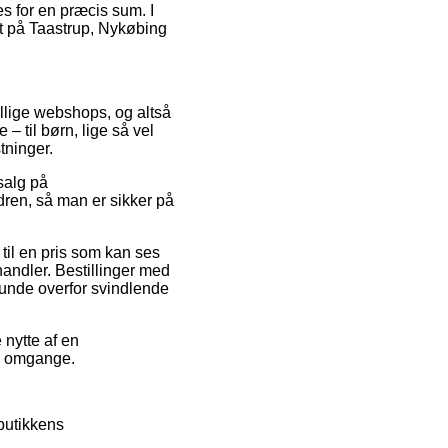
es for en præcis sum. I
æt på Taastrup, Nykøbing
ellige webshops, og altså
 – til børn, lige så vel
tninger.
salg på
rdren, så man er sikker på
til en pris som kan ses
andler. Bestillinger med
kunde overfor svindlende
 nytte af en
re omgange.
 butikkens