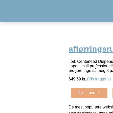
aftørringsr
Tork Centerfeed Dispense
kapacitet til professione
brugere tage så meget p
649.69
kr.
(Vis fragtpris)
Læs mere »
De mest populære websho