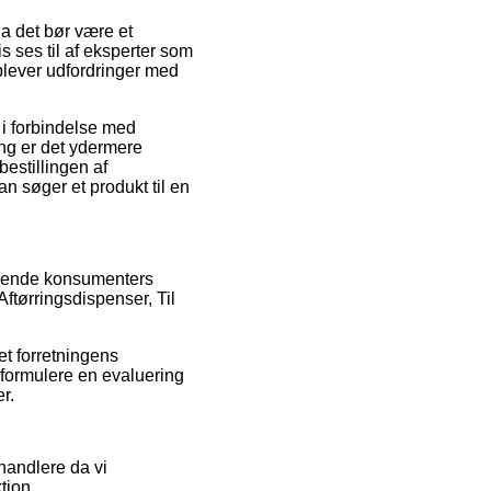
a det bør være et
s ses til af eksperter som
plever udfordringer med
d i forbindelse med
ng er det ydermere
estillingen af
n søger et produkt til en
ærende konsumenters
Aftørringsdispenser, Til
et forretningens
 formulere en evaluering
r.
handlere da vi
tion.