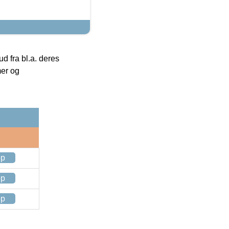
 fra bl.a. deres
mer og
op
op
op