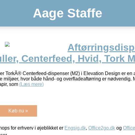
Aage Staffe
Aftørringsdisp
uller, Centerfeed, Hvid, Tork 
r TorkÂ® Centerfeed-dispenser (M2) i Elevation Design er en a
lle miljøer, hvor både hånd- og overfladeaftørring er nødvendig.
apir, som
(Læs mere)
Køb nu »
ps for erhverv i øjeblikket er
Engsig.dk
,
Office2go.dk
og
Offic