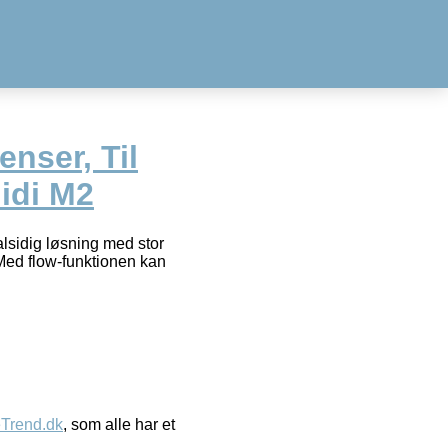
enser, Til
Midi M2
lsidig løsning med stor
 Med flow-funktionen kan
eTrend.dk
, som alle har et