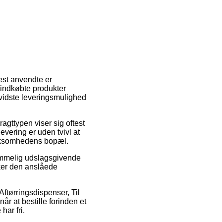
mest anvendte er
nyindkøbte produkter
evidste leveringsmulighed
agttypen viser sig oftest
vering er uden tvivl at
virksomhedens bopæl.
emmelig udslagsgivende
ekker den anslåede
ftørringsdispenser, Til
år at bestille forinden et
har fri.