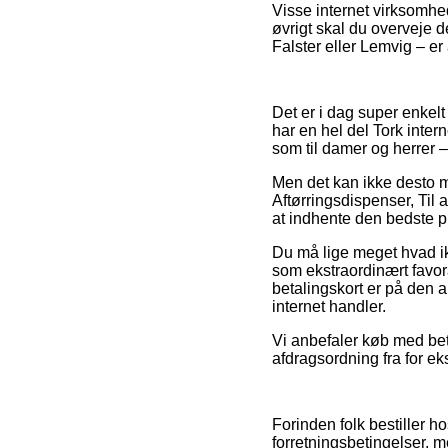
Visse internet virksomhed
øvrigt skal du overveje 
Falster eller Lemvig – er 
Det er i dag super enkelt
har en hel del Tork intern
som til damer og herrer
Men det kan ikke desto mi
Aftørringsdispenser, Til 
at indhente den bedste pr
Du må lige meget hvad ik
som ekstraordinært favor
betalingskort er på den 
internet handler.
Vi anbefaler køb med beta
afdragsordning fra for e
Forinden folk bestiller h
forretningsbetingelser, me