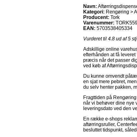
Navn:
Aftørringsdispenser
Kategori:
Rengøring > Af
Producent:
Tork
Varenummer:
TORK559
EAN:
5703538405334
Vurderet til
4.8
ud af 5 st
Adskillige online varehus
efterhånden at få leveret
præcis når det passer di
ved køb af Aftørringsdisp
Du kunne omvendt påtænke 
en sjat mere pebret, men
du selv henter pakken, m
Fragttiden på Rengøring
når vi behøver dine nye va
leveringsdato ved den 
En række e-shops reklame
aftørringsruller, Centerfe
besluttet tidspunkt, såled