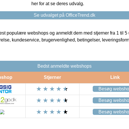
her for at se deres udvalg.
Se udvalget på OfficeTrend.dk
t populære webshops og anmeldt dem med stjerner fra 1 til 5 ud
rrelse, kundeservice, brugervenlighed, betingelser, leveringsfor
Bedst anmeldte webshops
bshop
Stjerner
Link
Besøg websh
Besøg websh
Besøg websh