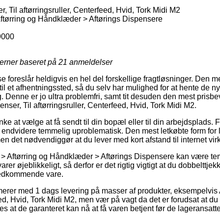
, Til aftørringsruller, Centerfeed, Hvid, Tork Midi M2
tørring og Håndklæder > Aftørings Dispensere
000
jerner baseret på
21
anmeldelser
e foreslår heldigvis en hel del forskellige fragtløsninger. Den 
 til et afhentningssted, så du selv har mulighed for at hente de 
g. Denne er jo ultra problemfri, samt tit desuden den mest prisb
enser, Til aftørringsruller, Centerfeed, Hvid, Tork Midi M2.
at vælge at få sendt til din bopæl eller til din arbejdsplads. Fr
 endvidere temmelig uproblematisk. Den mest letkøbte form for le
en det nødvendiggør at du lever med kort afstand til internet 
 > Aftørring og Håndklæder > Aftørings Dispensere kan være t
rer øjeblikkeligt, så derfor er det rigtig vigtigt at du dobbelttj
vedkommende vare.
rer med 1 dags levering på masser af produkter, eksempelvis A
ed, Hvid, Tork Midi M2, men vær på vagt da det er forudsat at du n
es at de garanteret kan nå at få varen betjent før de lageransatte 