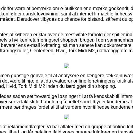
e derfor være at bemærke om e-butikken er e-mærke godkendt, d
en følger dansk lovgivning, samt at internet firmaet lejlighedsvi
mrådet. Derudover tilbydes du chance for bistand, såfremt du o
les at køberen er klar over de mest vitale forhold der spiller in
pelvis hvilken returneringsret shoppen bruger. I den sammenhæ
k bevarer ens e-mail kvittering, så man senere kan dokumentere b
aftørringsruller, Centerfeed, Hvid, Tork Midi M2, uafhængig om ma
kommen gunstige genveje til at analysere en længere række nuv
det være til hjælp, at du evaluerer online forretningens kritik af 
eed, Hvid, Tork Midi M2 inden du færdiggør din shopping.
des sådan set troværdige løsninger til at få kendskab til intern
er ser vi faktisk forhandlere på nettet som tilbyder kunderne at
rmere bør drages fordel af til at vurdere hvor tilfredse kunderne e
af reklameindtægter. Vi har aftaler med en gruppe af online for
s tilbud, og får betaling ifald vores brugere fuldfører en transak