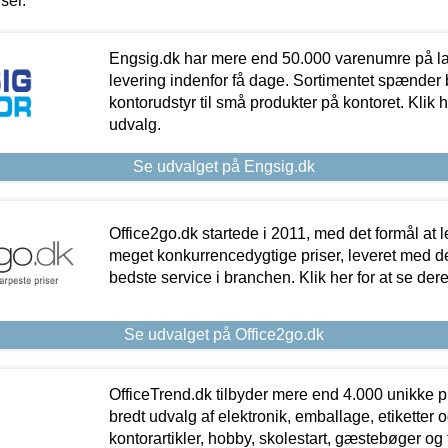
iser.
Engsig.dk har mere end 50.000 varenumre på lager
levering indenfor få dage. Sortimentet spænder br
kontorudstyr til små produkter på kontoret. Klik h
udvalg.
Se udvalget på Engsig.dk
Office2go.dk startede i 2011, med det formål at l
meget konkurrencedygtige priser, leveret med
bedste service i branchen. Klik her for at se der
Se udvalget på Office2go.dk
OfficeTrend.dk tilbyder mere end 4.000 unikke p
bredt udvalg af elektronik, emballage, etiketter 
kontorartikler, hobby, skolestart, gæstebøger og 