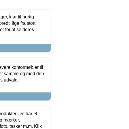
, klar til hurtig
edt, lige fra stort
er for at se deres
evere kontormøbler til
 det samme og med den
es udvalg.
rodukter. De har et
og mærker,
foto, tasker m.m. Klik