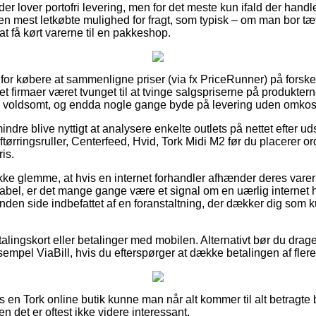
er lover portofri levering, men for det meste kun ifald der handl
den mest letkøbte mulighed for fragt, som typisk – om man bor t
at få kørt varerne til en pakkeshop.
 for købere at sammenligne priser (via fx PriceRunner) på forsk
et firmaer været tvunget til at tvinge salgspriserne på produkterne
 – voldsomt, og endda nogle gange byde på levering uden omkos
ndre blive nyttigt at analysere enkelte outlets på nettet efter ud
aftørringsruller, Centerfeed, Hvid, Tork Midi M2 før du placerer o
is.
ke glemme, at hvis en internet forhandler afhænder deres varer 
abel, er det mange gange være et signal om en uærlig internet h
anden side indbefattet af en foranstaltning, der dækker dig som 
lingskort eller betalinger med mobilen. Alternativt bør du drage
ksempel ViaBill, hvis du efterspørger at dække betalingen af fle
os en Tork online butik kunne man når alt kommer til alt betragte
n det er oftest ikke videre interessant.