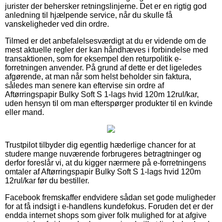
jurister der behersker retningslinjerne. Det er en rigtig god
anledning til hjælpende service, når du skulle få
vanskeligheder ved din ordre.
Tilmed er det anbefalelsesværdigt at du er vidende om de
mest aktuelle regler der kan håndhæves i forbindelse med
transaktionen, som for eksempel den returpolitik e-
forretningen anvender. På grund af dette er det ligeledes
afgørende, at man når som helst beholder sin faktura,
således man senere kan eftervise sin ordre af
Aftørringspapir Bulky Soft S 1-lags hvid 120m 12rul/kar,
uden hensyn til om man efterspørger produkter til en kvinde
eller mand.
Trustpilot tilbyder dig egentlig hæderlige chancer for at
studere mange nuværende forbrugeres betragtninger og
derfor foreslår vi, at du kigger nærmere på e-forretningens
omtaler af Aftørringspapir Bulky Soft S 1-lags hvid 120m
12rul/kar før du bestiller.
Facebook fremskaffer endvidere sådan set gode muligheder
for at få indsigt i e-handlens kundefokus. Foruden det er der
endda internet shops som giver folk mulighed for at afgive