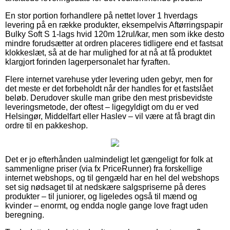
En stor portion forhandlere på nettet lover 1 hverdags
levering på en række produkter, eksempelvis Aftørringspapir
Bulky Soft S 1-lags hvid 120m 12rul/kar, men som ikke desto
mindre forudsætter at ordren placeres tidligere end et fastsat
klokkeslæt, så at de har mulighed for at nå at få produktet
klargjort forinden lagerpersonalet har fyraften.
Flere internet varehuse yder levering uden gebyr, men for
det meste er det forbeholdt når der handles for et fastslået
beløb. Derudover skulle man gribe den mest prisbevidste
leveringsmetode, der oftest – ligegyldigt om du er ved
Helsingør, Middelfart eller Haslev – vil være at få bragt din
ordre til en pakkeshop.
Det er jo efterhånden ualmindeligt let gængeligt for folk at
sammenligne priser (via fx PriceRunner) fra forskellige
internet webshops, og til gengæld har en hel del webshops
set sig nødsaget til at nedskære salgspriserne på deres
produkter – til juniorer, og ligeledes også til mænd og
kvinder – enormt, og endda nogle gange love fragt uden
beregning.