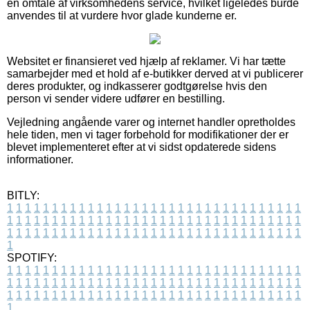
en omtale af virksomhedens service, hvilket ligeledes burde
anvendes til at vurdere hvor glade kunderne er.
Websitet er finansieret ved hjælp af reklamer. Vi har tætte
samarbejder med et hold af e-butikker derved at vi publicerer
deres produkter, og indkasserer godtgørelse hvis den
person vi sender videre udfører en bestilling.
Vejledning angående varer og internet handler opretholdes
hele tiden, men vi tager forbehold for modifikationer der er
blevet implementeret efter at vi sidst opdaterede sidens
informationer.
BITLY:
1
1
1
1
1
1
1
1
1
1
1
1
1
1
1
1
1
1
1
1
1
1
1
1
1
1
1
1
1
1
1
1
1
1
1
1
1
1
1
1
1
1
1
1
1
1
1
1
1
1
1
1
1
1
1
1
1
1
1
1
1
1
1
1
1
1
1
1
1
1
1
1
1
1
1
1
1
1
1
1
1
1
1
1
1
1
1
1
1
1
1
1
1
1
1
1
1
1
1
1
SPOTIFY:
1
1
1
1
1
1
1
1
1
1
1
1
1
1
1
1
1
1
1
1
1
1
1
1
1
1
1
1
1
1
1
1
1
1
1
1
1
1
1
1
1
1
1
1
1
1
1
1
1
1
1
1
1
1
1
1
1
1
1
1
1
1
1
1
1
1
1
1
1
1
1
1
1
1
1
1
1
1
1
1
1
1
1
1
1
1
1
1
1
1
1
1
1
1
1
1
1
1
1
1