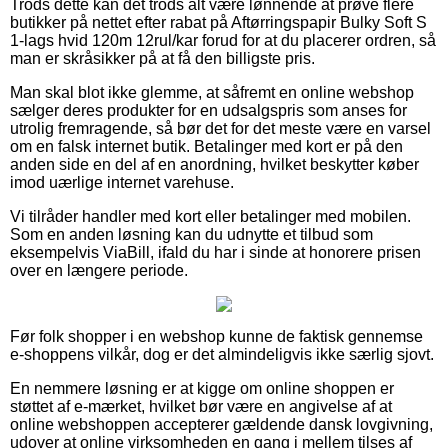
Trods dette kan det trods alt være lønnende at prøve flere
butikker på nettet efter rabat på Aftørringspapir Bulky Soft S
1-lags hvid 120m 12rul/kar forud for at du placerer ordren, så
man er skråsikker på at få den billigste pris.
Man skal blot ikke glemme, at såfremt en online webshop
sælger deres produkter for en udsalgspris som anses for
utrolig fremragende, så bør det for det meste være en varsel
om en falsk internet butik. Betalinger med kort er på den
anden side en del af en anordning, hvilket beskytter køber
imod uærlige internet varehuse.
Vi tilråder handler med kort eller betalinger med mobilen.
Som en anden løsning kan du udnytte et tilbud som
eksempelvis ViaBill, ifald du har i sinde at honorere prisen
over en længere periode.
Før folk shopper i en webshop kunne de faktisk gennemse
e-shoppens vilkår, dog er det almindeligvis ikke særlig sjovt.
En nemmere løsning er at kigge om online shoppen er
støttet af e-mærket, hvilket bør være en angivelse af at
online webshoppen accepterer gældende dansk lovgivning,
udover at online virksomheden en gang i mellem tilses af