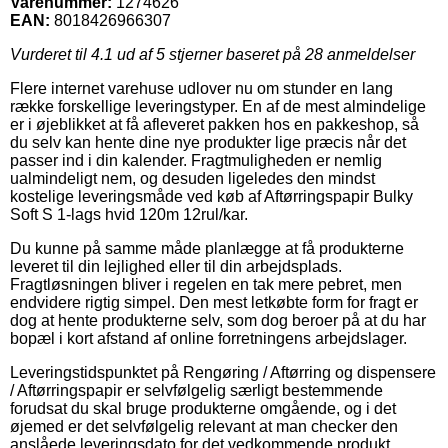
Varenummer:
1274626
EAN:
8018426966307
Vurderet til
4.1
ud af 5 stjerner baseret på
28
anmeldelser
Flere internet varehuse udlover nu om stunder en lang
række forskellige leveringstyper. En af de mest almindelige
er i øjeblikket at få afleveret pakken hos en pakkeshop, så
du selv kan hente dine nye produkter lige præcis når det
passer ind i din kalender. Fragtmuligheden er nemlig
ualmindeligt nem, og desuden ligeledes den mindst
kostelige leveringsmåde ved køb af Aftørringspapir Bulky
Soft S 1-lags hvid 120m 12rul/kar.
Du kunne på samme måde planlægge at få produkterne
leveret til din lejlighed eller til din arbejdsplads.
Fragtløsningen bliver i regelen en tak mere pebret, men
endvidere rigtig simpel. Den mest letkøbte form for fragt er
dog at hente produkterne selv, som dog beroer på at du har
bopæl i kort afstand af online forretningens arbejdslager.
Leveringstidspunktet på Rengøring / Aftørring og dispensere
/ Aftørringspapir er selvfølgelig særligt bestemmende
forudsat du skal bruge produkterne omgående, og i det
øjemed er det selvfølgelig relevant at man checker den
anslåede leveringsdato for det vedkommende produkt.