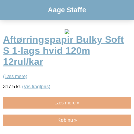
Aage Staffe
Aftørringspapir Bulky Soft
S 1-lags hvid 120m
12rul/kar
(Læs mere)
317.5
kr.
(Vis fragtpris)
Læs mere »
Køb nu »