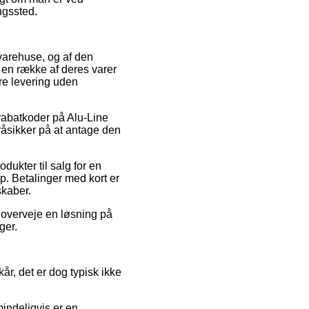
ingssted.
 varehuse, og af den
 en række af deres varer
ere levering uden
r rabatkoder på Alu-Line
råsikker på at antage den
dukter til salg for en
p. Betalinger med kort er
skaber.
u overveje en løsning på
ger.
år, det er dog typisk ikke
indeligvis er en