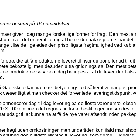
jerner baseret på
16
anmeldelser
irmaer giver i dag mange forskellige former for fragt. Den mest alm
shop, hvor det er nemt for dig at hente din pakke præcis når det 
ange tilfælde ligeledes den prisbilligste fragtmulighed ved køb 
cm.
trække at få produkterne leveret til hvor du bor eller ud til dit
re bekostelig, men desuden ultra gnidningsløs. Den mest betale
nte produkterne selv, som dog betinges af at du lever i kort afst
d.
Gadeskilte kan være ret betydningsfuld såfremt vi mangler prod
sk væsentligt at man checker det forventede leveringstidspunkt 
e annoncerer dag-til-dag levering på de fleste varenumre, ekse
0 X 100 cm, men det regnes ud fra at bestillingen indsendes foru
har udsigt til at kunne nå at få de nye varer afsendt inden pakke
krer fragt uden omkostninger, men undertiden kun ifald man sho
 snuppe den billigste løsning til levering, som gerne – ligegyl