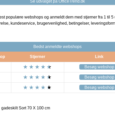
Se udvalget på OfficeTrend.dk
t populære webshops og anmeldt dem med stjerner fra 1 til 5 ud
rrelse, kundeservice, brugervenlighed, betingelser, leveringsfor
Bedst anmeldte webshops
op
Stjerner
Link
Besøg webshop
Besøg webshop
Besøg webshop
 gadeskilt Sort 70 X 100 cm