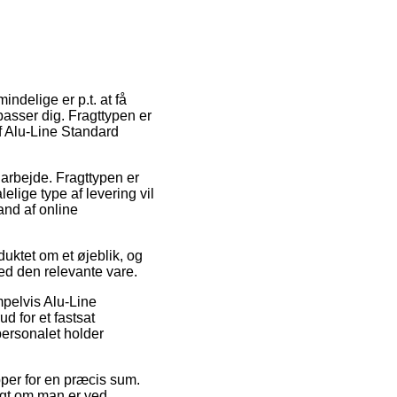
indelige er p.t. at få
passer dig. Fragttypen er
af Alu-Line Standard
 arbejde. Fragttypen er
lige type af levering vil
and af online
uktet om et øjeblik, og
ved den relevante vare.
mpelvis Alu-Line
d for et fastsat
personalet holder
pper for en præcis sum.
digt om man er ved