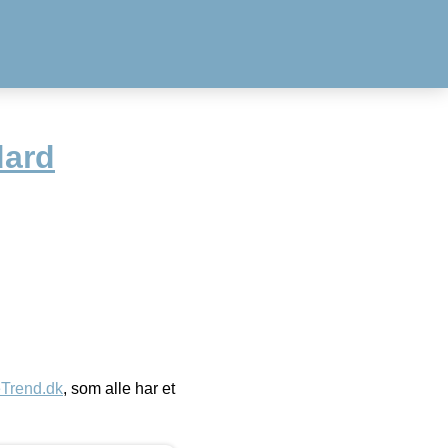
dard
eTrend.dk
, som alle har et