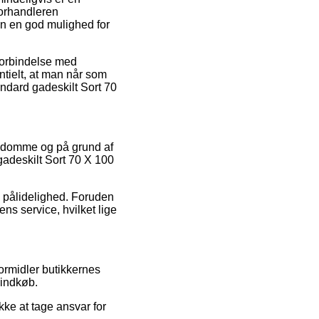
forhandleren
en en god mulighed for
forbindelse med
entielt, at man når som
tandard gadeskilt Sort 70
res domme og på grund af
adeskilt Sort 70 X 100
s pålidelighed. Foruden
ns service, hvilket lige
ormidler butikkernes
 indkøb.
kke at tage ansvar for