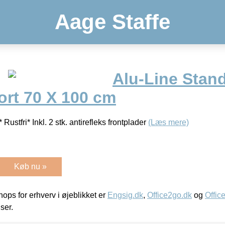
Aage Staffe
Alu-Line Stan
ort 70 X 100 cm
* Rustfri* Inkl. 2 stk. antirefleks frontplader
(Læs mere)
Køb nu »
ps for erhverv i øjeblikket er
Engsig.dk
,
Office2go.dk
og
Offic
iser.