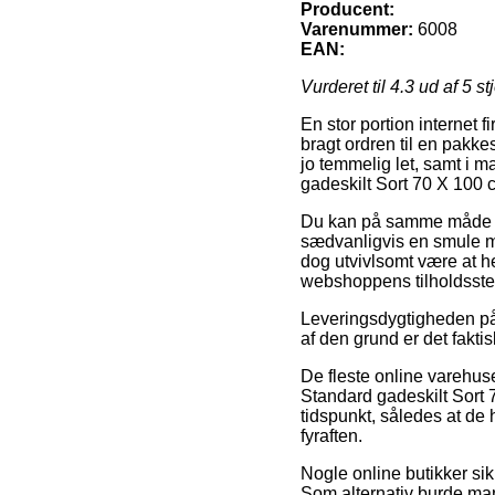
Producent:
Varenummer:
6008
EAN:
Vurderet til
4.3
ud af 5 st
En stor portion internet f
bragt ordren til en pakke
jo temmelig let, samt i m
gadeskilt Sort 70 X 100 
Du kan på samme måde fore
sædvanligvis en smule me
dog utvivlsomt være at he
webshoppens tilholdsste
Leveringsdygtigheden på 
af den grund er det fakti
De fleste online varehus
Standard gadeskilt Sort 7
tidspunkt, således at de 
fyraften.
Nogle online butikker si
Som alternativ burde man