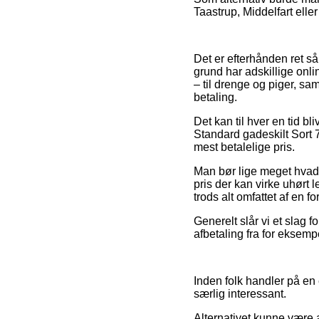
Taastrup, Middelfart eller
Det er efterhånden ret så
grund har adskillige onl
– til drenge og piger, sa
betaling.
Det kan til hver en tid b
Standard gadeskilt Sort 
mest betalelige pris.
Man bør lige meget hvad væ
pris der kan virke uhørt
trods alt omfattet af en 
Generelt slår vi et slag 
afbetaling fra for eksemp
Inden folk handler på en 
særlig interessant.
Alternativet kunne være 