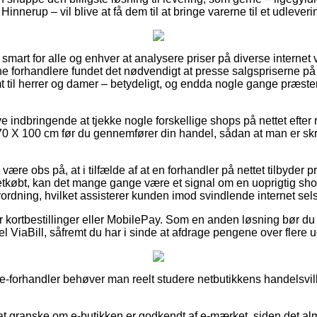
 Hinnerup – vil blive at få dem til at bringe varerne til et udlever
 smart for alle og enhver at analysere priser på diverse internet
ine forhandlere fundet det nødvendigt at presse salgspriserne på
mt til herrer og damer – betydeligt, og endda nogle gange præst
live indbringende at tjekke nogle forskellige shops på nettet efte
70 X 100 cm før du gennemfører din handel, sådan at man er sk
re obs på, at i tilfælde af at en forhandler på nettet tilbyder pro
 letkøbt, kan det mange gange være et signal om en uoprigtig sho
forordning, hvilket assisterer kunden imod svindlende internet sel
for kortbestillinger eller MobilePay. Som en anden løsning bør d
el ViaBill, såfremt du har i sinde at afdrage pengene over flere u
e-forhandler behøver man reelt studere netbutikkens handelsvilk
at granske om e-butikken er godkendt af e-mærket, siden det alm