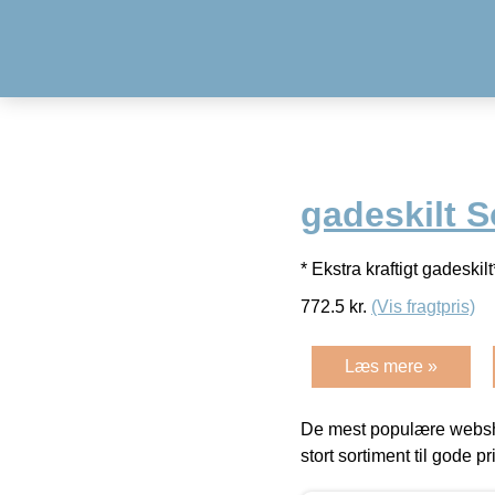
gadeskilt S
* Ekstra kraftigt gadeskilt
772.5
kr.
(Vis fragtpris)
Læs mere »
De mest populære websho
stort sortiment til gode pr