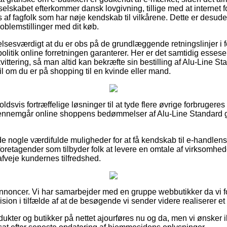
 selskabet efterkommer dansk lovgivning, tillige med at internet 
 af fagfolk som har nøje kendskab til vilkårene. Dette er desud
roblemstillinger med dit køb.
lsesværdigt at du er obs på de grundlæggende retningslinjer i 
epolitik online forretningen garanterer. Her er det samtidig esses
kvittering, så man altid kan bekræfte sin bestilling af Alu-Line S
l om du er på shopping til en kvinde eller mand.
rholdsvis fortræffelige løsninger til at tyde flere øvrige forbruge
 gennemgår online shoppens bedømmelser af Alu-Line Standard g
e nogle værdifulde muligheder for at få kendskab til e-handlen
 foretagender som tilbyder folk at levere en omtale af virksomhede
 afveje kundernes tilfredshed.
annoncer. Vi har samarbejder med en gruppe webbutikker da vi f
ision i tilfælde af at de besøgende vi sender videre realiserer et
kter og butikker på nettet ajourføres nu og da, men vi ønsker i