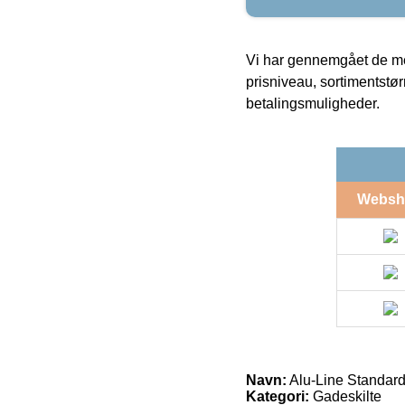
Vi har gennemgået de mes
prisniveau, sortimentstø
betalingsmuligheder.
Websh
Navn:
Alu-Line Standard
Kategori:
Gadeskilte