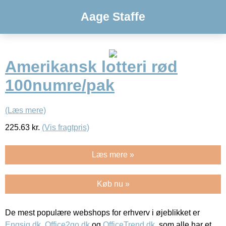
Aage Staffe
Amerikansk lotteri rød
100numre/pak
(Læs mere)
225.63
kr.
(Vis fragtpris)
Læs mere »
Køb nu »
De mest populære webshops for erhverv i øjeblikket er
Engsig.dk
,
Office2go.dk
og
OfficeTrend.dk
, som alle har et