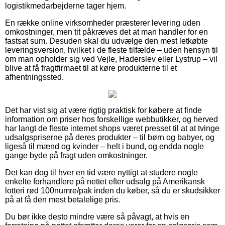
logistikmedarbejderne tager hjem.
En række online virksomheder præsterer levering uden
omkostninger, men tit påkræves det at man handler for en
fastsat sum. Desuden skal du udvælge den mest letkøbte
leveringsversion, hvilket i de fleste tilfælde – uden hensyn til
om man opholder sig ved Vejle, Haderslev eller Lystrup – vil
blive at få fragtfirmaet til at køre produkterne til et
afhentningssted.
Det har vist sig at være rigtig praktisk for købere at finde
information om priser hos forskellige webbutikker, og herved
har langt de fleste internet shops været presset til at at tvinge
udsalgspriserne på deres produkter – til børn og babyer, og
ligeså til mænd og kvinder – helt i bund, og endda nogle
gange byde på fragt uden omkostninger.
Det kan dog til hver en tid være nyttigt at studere nogle
enkelte forhandlere på nettet efter udsalg på Amerikansk
lotteri rød 100numre/pak inden du køber, så du er skudsikker
på at få den mest betalelige pris.
Du bør ikke desto mindre være så påvagt, at hvis en