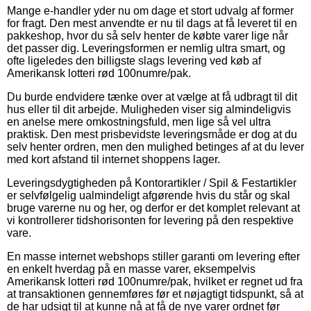
Mange e-handler yder nu om dage et stort udvalg af former
for fragt. Den mest anvendte er nu til dags at få leveret til en
pakkeshop, hvor du så selv henter de købte varer lige når
det passer dig. Leveringsformen er nemlig ultra smart, og
ofte ligeledes den billigste slags levering ved køb af
Amerikansk lotteri rød 100numre/pak.
Du burde endvidere tænke over at vælge at få udbragt til dit
hus eller til dit arbejde. Muligheden viser sig almindeligvis
en anelse mere omkostningsfuld, men lige så vel ultra
praktisk. Den mest prisbevidste leveringsmåde er dog at du
selv henter ordren, men den mulighed betinges af at du lever
med kort afstand til internet shoppens lager.
Leveringsdygtigheden på Kontorartikler / Spil & Festartikler
er selvfølgelig ualmindeligt afgørende hvis du står og skal
bruge varerne nu og her, og derfor er det komplet relevant at
vi kontrollerer tidshorisonten for levering på den respektive
vare.
En masse internet webshops stiller garanti om levering efter
en enkelt hverdag på en masse varer, eksempelvis
Amerikansk lotteri rød 100numre/pak, hvilket er regnet ud fra
at transaktionen gennemføres før et nøjagtigt tidspunkt, så at
de har udsigt til at kunne nå at få de nye varer ordnet før