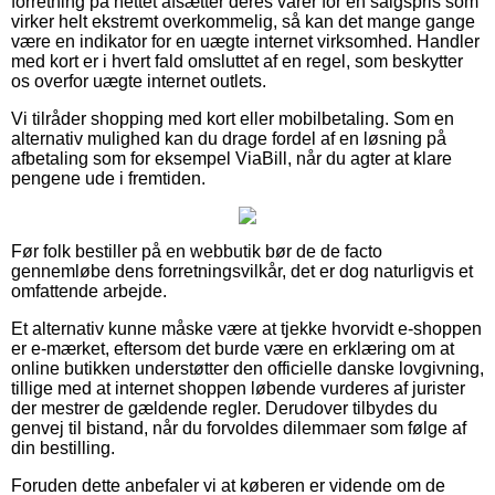
forretning på nettet afsætter deres varer for en salgspris som
virker helt ekstremt overkommelig, så kan det mange gange
være en indikator for en uægte internet virksomhed. Handler
med kort er i hvert fald omsluttet af en regel, som beskytter
os overfor uægte internet outlets.
Vi tilråder shopping med kort eller mobilbetaling. Som en
alternativ mulighed kan du drage fordel af en løsning på
afbetaling som for eksempel ViaBill, når du agter at klare
pengene ude i fremtiden.
Før folk bestiller på en webbutik bør de de facto
gennemløbe dens forretningsvilkår, det er dog naturligvis et
omfattende arbejde.
Et alternativ kunne måske være at tjekke hvorvidt e-shoppen
er e-mærket, eftersom det burde være en erklæring om at
online butikken understøtter den officielle danske lovgivning,
tillige med at internet shoppen løbende vurderes af jurister
der mestrer de gældende regler. Derudover tilbydes du
genvej til bistand, når du forvoldes dilemmaer som følge af
din bestilling.
Foruden dette anbefaler vi at køberen er vidende om de