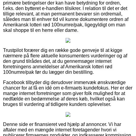
primære betingelser der kan have betydning for ordren,
f.eks. den bytteret e-handlen tilsikrer. I relation til det er det
tillige relevant, at man permanent bevarer sin ordremail,
således man til enhver tid vil kunne dokumentere ordren af
Amerikansk lotteri rød 100numre/pak, ligegyldigt om man
skal shoppe til en herre eller dame.
Trustpilot forærer dig en række gode genveje til at kigge
nærmere på flere aktuelle konsumenters vurderinger og af
den grund tilrådes det, at du gennemsøger internet
forretningens anmeldelser af Amerikansk lotteri rød
100numre/pak før du lægger din bestilling.
Facebook tilbyder dig derudover immervæk ønskværdige
chancer for at få en idé om e-firmaets kundefokus. Her er der
mange internet forretninger som giver folk mulighed for at
nedfælde en bedømmelse af deres køb, hvilket også kan
bruges til vurdering af tidligere kunders oplevelser.
Denne side er finansieret ved hjælp af annoncer. Vi har
aftaler med en mængde internet foretagender hvori vi
publicerer firmaernes produkter, og indkasserer kommission