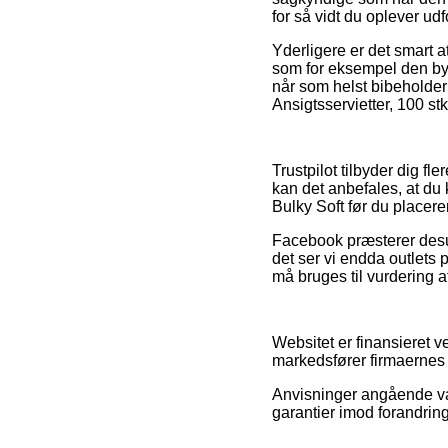
for så vidt du oplever udf
Yderligere er det smart a
som for eksempel den bytt
når som helst bibeholder 
Ansigtsservietter, 100 st
Trustpilot tilbyder dig f
kan det anbefales, at du 
Bulky Soft før du placerer
Facebook præsterer desude
det ser vi endda outlets 
må bruges til vurdering a
Websitet er finansieret 
markedsfører firmaernes t
Anvisninger angående var
garantier imod forandrin