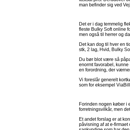
man befinder sig ved Vejle
Det er i dag temmelig fle
fleste Bulky Soft online 
men også til herrer og da
Det kan dog til hver en t
stk, 2 lag, Hvid, Bulky So
Du bør blot være så påpas
enormt favorabel, kunne 
en forordning, der værner
Vi foreslår generelt kor
som for eksempel ViaBill,
Forinden nogen køber i e
forretningsvilkår, men de
Et andet forslag er at ko
påvisning af at e-firmaet
sagkyndige som har den 