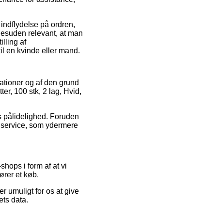
 indflydelse på ordren,
 desuden relevant, at man
lling af
til en kvinde eller mand.
vationer og af den grund
er, 100 stk, 2 lag, Hvid,
ts pålidelighed. Foruden
ns service, som ydermere
hops i form af at vi
ører et køb.
 umuligt for os at give
ets data.