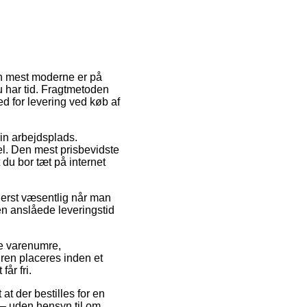
Den mest moderne er på
u har tid. Fragtmetoden
d for levering ved køb af
 din arbejdsplads.
el. Den mest prisbevidste
du bor tæt på internet
derst væsentlig når man
den anslåede leveringstid
ige varenumre,
dren placeres inden et
år fri.
at der bestilles for en
 – uden hensyn til om