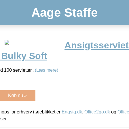
Aage Staffe
Ansigtsserviett
, Bulky Soft
d 100 servietter..
(Læs mere)
Køb nu »
ps for erhverv i øjeblikket er
Engsig.dk
,
Office2go.dk
og
Offic
iser.