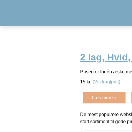
2 lag, Hvid
Prisen er for én æske me
15
kr.
(Vis fragtpris)
Læs mere »
De mest populære websho
stort sortiment til gode pr