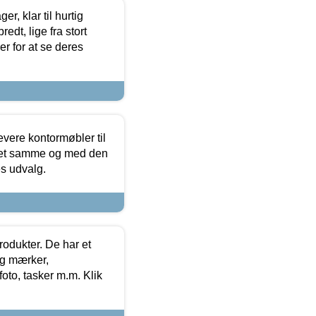
, klar til hurtig
edt, lige fra stort
er for at se deres
evere kontormøbler til
 det samme og med den
es udvalg.
rodukter. De har et
og mærker,
foto, tasker m.m. Klik