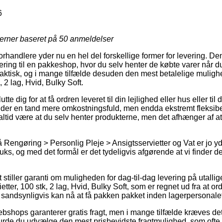
6
jerner baseret på
50
anmeldelser
forhandlere yder nu en hel del forskellige former for levering. 
ring til en pakkeshop, hvor du selv henter de købte varer når d
raktisk, og i mange tilfælde desuden den mest betalelige mulighe
, 2 lag, Hvid, Bulky Soft.
e dig for at få ordren leveret til din lejlighed eller hus eller til
l tider en tand mere omkostningsfuld, men endda ekstremt fleksib
ltid være at du selv henter produkterne, men det afhænger af at 
Rengøring > Personlig Pleje > Ansigtsservietter og Vat er jo y
uks, og med det formål er det tydeligvis afgørende at vi finder 
et stiller garanti om muligheden for dag-til-dag levering på utall
tter, 100 stk, 2 lag, Hvid, Bulky Soft, som er regnet ud fra at or
e sandsynligvis kan nå at få pakken pakket inden lagerpersonalet f
bshops garanterer gratis fragt, men i mange tilfælde kræves det 
burde du udvælge den mest prisbevidste fragtmulighed, som ofte