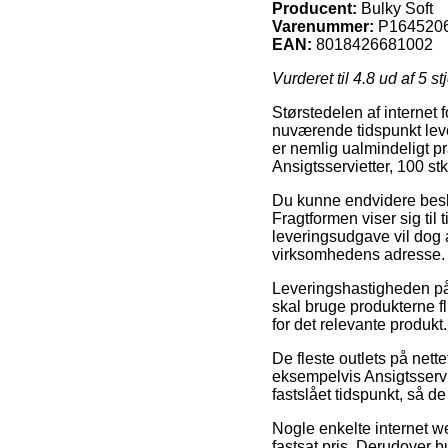
Producent:
Bulky Soft
Varenummer:
P164520
EAN:
8018426681002
Vurderet til
4.8
ud af 5 st
Størstedelen af internet 
nuværende tidspunkt leve
er nemlig ualmindeligt p
Ansigtsservietter, 100 stk
Du kunne endvidere beslutt
Fragtformen viser sig ti
leveringsudgave vil dog a
virksomhedens adresse.
Leveringshastigheden på 
skal bruge produkterne fl
for det relevante produkt.
De fleste outlets på nett
eksempelvis Ansigtsservie
fastslået tidspunkt, så d
Nogle enkelte internet we
fastsat pris. Derudover 