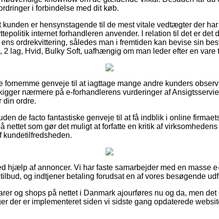
ordringer i forbindelse med dit køb.
t kunden er hensynstagende til de mest vitale vedtægter der har
epolitik internet forhandleren anvender. I relation til det er det
ens ordrekvittering, således man i fremtiden kan bevise sin besti
k, 2 lag, Hvid, Bulky Soft, uafhængig om man leder efter en vare 
lere fornemme genveje til at iagttage mange andre kunders obser
kigger nærmere på e-forhandlerens vurderinger af Ansigtsserviett
 din ordre.
n de facto fantastiske genveje til at få indblik i online firmae
på nettet som gør det muligt at forfatte en kritik af virksomhede
f kundetilfredsheden.
ved hjælp af annoncer. Vi har faste samarbejder med en masse e-s
ilbud, og indtjener betaling forudsat en af vores besøgende udf
er og shops på nettet i Danmark ajourføres nu og da, men det er
ger der er implementeret siden vi sidste gang opdaterede websit