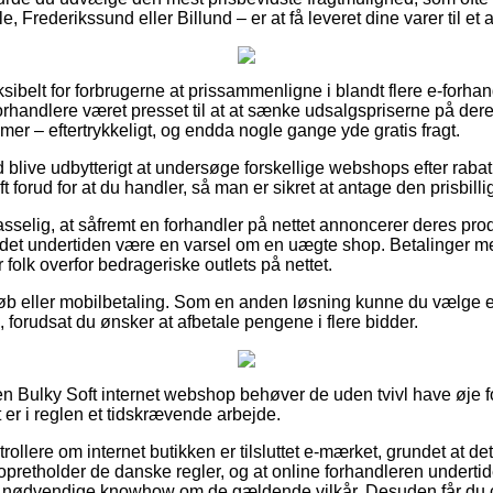
, Frederikssund eller Billund – er at få leveret dine varer til et
ksibelt for forbrugerne at prissammenligne i blandt flere e-forhan
forhandlere været presset til at at sænke udsalgspriserne på deres
mer – eftertrykkeligt, og endda nogle gange yde gratis fragt.
id blive udbytterigt at undersøge forskellige webshops efter rabat
ft forud for at du handler, så man er sikret at antage den prisbillig
selig, at såfremt en forhandler på nettet annoncerer deres produ
det undertiden være en varsel om en uægte shop. Betalinger med
 folk overfor bedrageriske outlets på nettet.
tkøb eller mobilbetaling. Som en anden løsning kunne du vælge 
 forudsat du ønsker at afbetale pengene i flere bidder.
n Bulky Soft internet webshop behøver de uden tvivl have øje f
t er i reglen et tidskrævende arbejde.
ntrollere om internet butikken er tilsluttet e-mærket, grundet at d
 opretholder de danske regler, og at online forhandleren undertid
nødvendige knowhow om de gældende vilkår. Desuden får du c