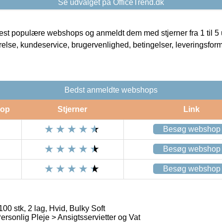
Se udvalget på OfficeTrend.dk
t populære webshops og anmeldt dem med stjerner fra 1 til 5 ud
rrelse, kundeservice, brugervenlighed, betingelser, leveringsfor
Bedst anmeldte webshops
op
Stjerner
Link
Besøg webshop
Besøg webshop
Besøg webshop
100 stk, 2 lag, Hvid, Bulky Soft
rsonlig Pleje > Ansigtsservietter og Vat