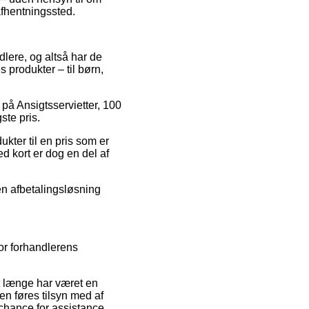
 afhentningssted.
dlere, og altså har de
 produkter – til børn,
 på Ansigtsservietter, 100
ste pris.
kter til en pris som er
 kort er dog en del af
en afbetalingsløsning
or forhandlerens
et længe har været en
en føres tilsyn med af
hance for assistance,