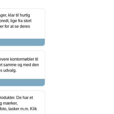
, klar til hurtig
edt, lige fra stort
er for at se deres
evere kontormøbler til
 det samme og med den
es udvalg.
rodukter. De har et
og mærker,
foto, tasker m.m. Klik