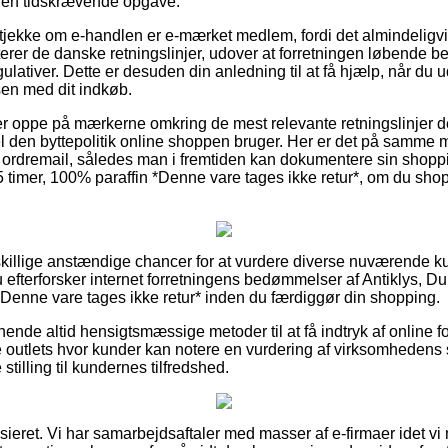
it en tidskrævende opgave.
t tjekke om e-handlen er e-mærket medlem, fordi det almindeligvi
erer de danske retningslinjer, udover at forretningen løbende be
ulativer. Dette er desuden din anledning til at få hjælp, når du 
en med dit indkøb.
 er oppe på mærkerne omkring de mest relevante retningslinjer de
el den byttepolitik online shoppen bruger. Her er det på samme
ordremail, således man i fremtiden kan dokumentere sin shoppin
 timer, 100% paraffin *Denne vare tages ikke retur*, om du shopp
dskillige anstændige chancer for at vurdere diverse nuværende k
u efterforsker internet forretningens bedømmelser af Antiklys, D
 *Denne vare tages ikke retur* inden du færdiggør din shopping.
ende altid hensigtsmæssige metoder til at få indtryk af online f
 outlets hvor kunder kan notere en vurdering af virksomhedens s
e stilling til kundernes tilfredshed.
sieret. Vi har samarbejdsaftaler med masser af e-firmaer idet vi