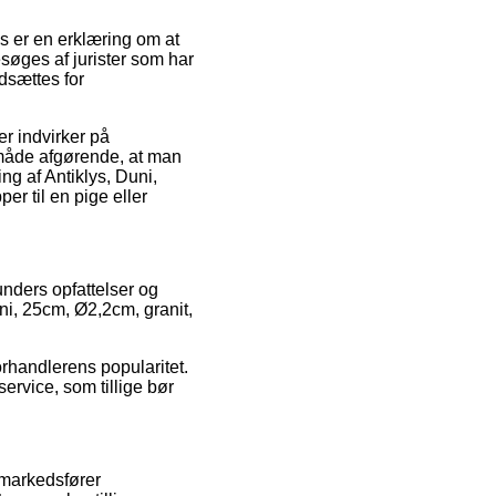
s er en erklæring om at
søges af jurister som har
udsættes for
r indvirker på
 måde afgørende, at man
g af Antiklys, Duni,
er til en pige eller
unders opfattelser og
uni, 25cm, Ø2,2cm, granit,
orhandlerens popularitet.
ervice, som tillige bør
 markedsfører