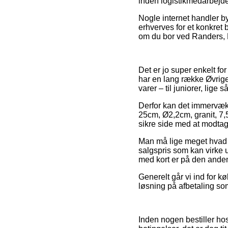
inden logistikmedarbejde
Nogle internet handler b
erhverves for et konkret 
om du bor ved Randers, Li
Det er jo super enkelt for
har en lang række Øvrige 
varer – til juniorer, lige
Derfor kan det immervæk bl
25cm, Ø2,2cm, granit, 7,
sikre side med at modtage
Man må lige meget hvad v
salgspris som kan virke u
med kort er på den anden
Generelt går vi ind for 
løsning på afbetaling som
Inden nogen bestiller hos