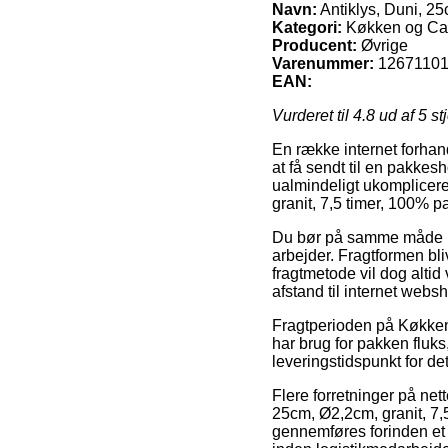
Navn:
Antiklys, Duni, 25
Kategori:
Køkken og Cate
Producent:
Øvrige
Varenummer:
1267110
EAN:
Vurderet til
4.8
ud af 5 st
En række internet forhan
at få sendt til en pakkesh
ualmindeligt ukompliceret
granit, 7,5 timer, 100% p
Du bør på samme måde bes
arbejder. Fragtformen bli
fragtmetode vil dog altid
afstand til internet webs
Fragtperioden på Køkken o
har brug for pakken fluk
leveringstidspunkt for d
Flere forretninger på net
25cm, Ø2,2cm, granit, 7,5
gennemføres forinden et f