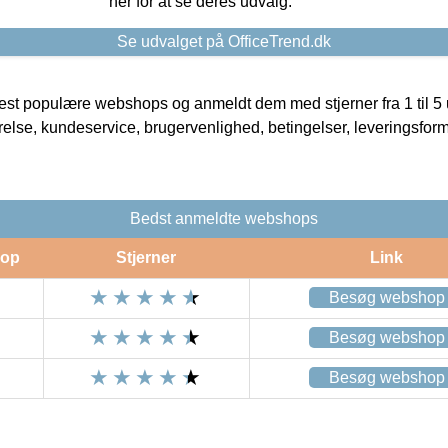
her for at se deres udvalg.
Se udvalget på OfficeTrend.dk
t populære webshops og anmeldt dem med stjerner fra 1 til 5 ud
rrelse, kundeservice, brugervenlighed, betingelser, leveringsfor
Bedst anmeldte webshops
op
Stjerner
Link
Besøg webshop
Besøg webshop
Besøg webshop