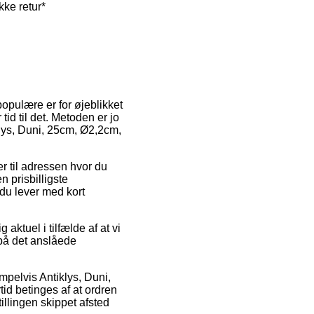
kke retur*
opulære er for øjeblikket
tid til det. Metoden er jo
klys, Duni, 25cm, Ø2,2cm,
r til adressen hvor du
n prisbilligste
 du lever med kort
aktuel i tilfælde af at vi
 på det anslåede
mpelvis Antiklys, Duni,
tid betinges af at ordren
illingen skippet afsted