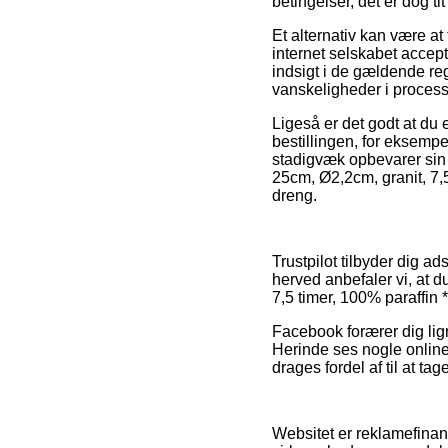
betingelser, det er dog t
Et alternativ kan være a
internet selskabet accept
indsigt i de gældende reg
vanskeligheder i process
Ligeså er det godt at du
bestillingen, for eksemp
stadigvæk opbevarer sin 
25cm, Ø2,2cm, granit, 7,5
dreng.
Trustpilot tilbyder dig a
herved anbefaler vi, at d
7,5 timer, 100% paraffin
Facebook forærer dig lign
Herinde ses nogle online
drages fordel af til at tag
Websitet er reklamefinan