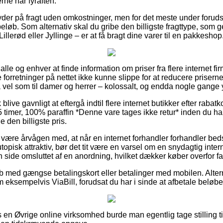
rne har fyraften.
yder på fragt uden omkostninger, men for det meste under foruds
beløb. Som alternativ skal du gribe den billigste fragttype, som 
llerød eller Jyllinge – er at få bragt dine varer til en pakkeshop
 alle og enhver at finde information om priser fra flere internet fi
forretninger på nettet ikke kunne slippe for at reducere prisern
 så vel som til damer og herrer – kolossalt, og endda nogle gange y
ive gavnligt at eftergå indtil flere internet butikker efter rabatk
5 timer, 100% paraffin *Denne vare tages ikke retur* inden du ha
 den billigste pris.
ære årvågen med, at når en internet forhandler forhandler bedst 
topisk attraktiv, bør det tit være en varsel om en snydagtig inter
 side omsluttet af en anordning, hvilket dækker køber overfor f
køb med gængse betalingskort eller betalinger med mobilen. Alter
 eksempelvis ViaBill, forudsat du har i sinde at afbetale beløbet
 en Øvrige online virksomhed burde man egentlig tage stilling ti