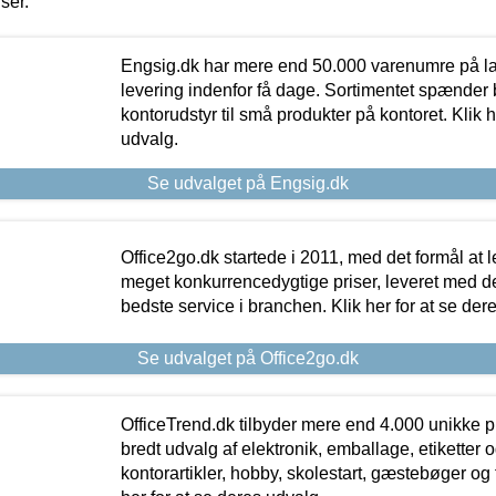
iser.
Engsig.dk har mere end 50.000 varenumre på lager
levering indenfor få dage. Sortimentet spænder br
kontorudstyr til små produkter på kontoret. Klik h
udvalg.
Se udvalget på Engsig.dk
Office2go.dk startede i 2011, med det formål at l
meget konkurrencedygtige priser, leveret med
bedste service i branchen. Klik her for at se der
Se udvalget på Office2go.dk
OfficeTrend.dk tilbyder mere end 4.000 unikke p
bredt udvalg af elektronik, emballage, etiketter 
kontorartikler, hobby, skolestart, gæstebøger og 