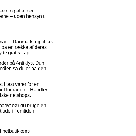
ætning af at der
gerne – uden hensyn til
.
rmaer i Danmark, og til tak
e på en række af deres
de gratis fragt.
oder på Antiklys, Duni,
ndler, så du er på den
i test varer for en
net forhandler. Handler
alske netshops.
nativt bør du bruge en
 ude i fremtiden.
l netbutikkens