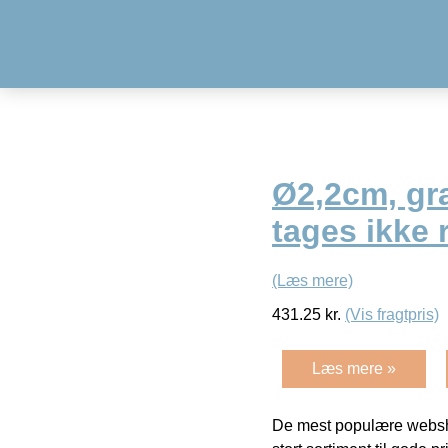
Ø2,2cm, gra
tages ikke 
(Læs mere)
431.25
kr.
(Vis fragtpris)
Læs mere »
De mest populære websho