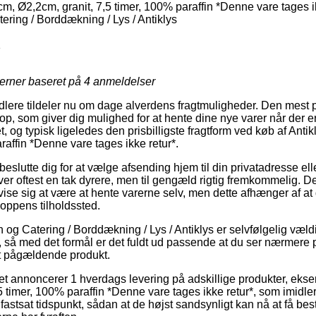
cm, Ø2,2cm, granit, 7,5 timer, 100% paraffin *Denne vare tages i
ring / Borddækning / Lys / Antiklys
1
jerner baseret på
4
anmeldelser
dlere tildeler nu om dage alverdens fragtmuligheder. Den mest p
op, som giver dig mulighed for at hente dine nye varer når der er 
, og typisk ligeledes den prisbilligste fragtform ved køb af Anti
araffin *Denne vare tages ikke retur*.
lutte dig for at vælge afsending hjem til din privatadresse elle
ver oftest en tak dyrere, men til gengæld rigtig fremkommelig. De
 vise sig at være at hente varerne selv, men dette afhænger af at
hoppens tilholdssted.
g Catering / Borddækning / Lys / Antiklys er selvfølgelig vældig 
s, så med det formål er det fuldt ud passende at du ser nærmere
et pågældende produkt.
tet annoncerer 1 hverdags levering på adskillige produkter, ekse
 timer, 100% paraffin *Denne vare tages ikke retur*, som imidler
astsat tidspunkt, sådan at de højst sandsynligt kan nå at få best