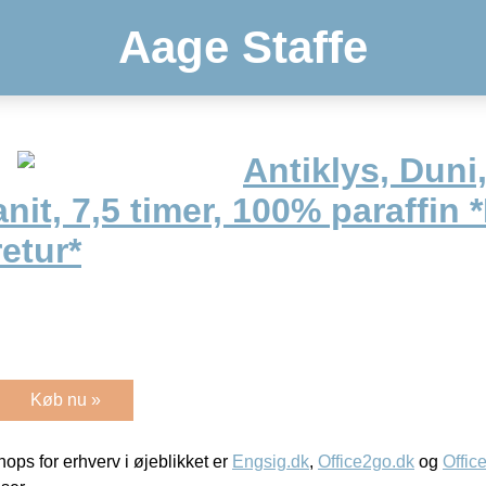
Aage Staffe
Antiklys, Duni
nit, 7,5 timer, 100% paraffin
retur*
Køb nu »
ps for erhverv i øjeblikket er
Engsig.dk
,
Office2go.dk
og
Offic