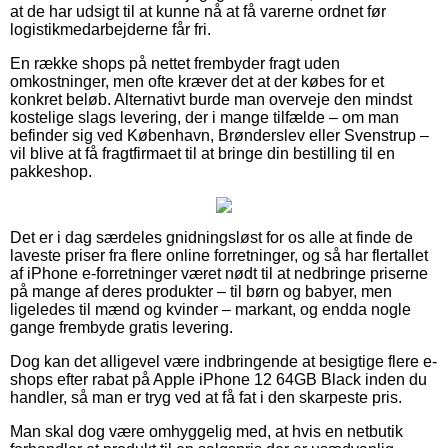
at de har udsigt til at kunne nå at få varerne ordnet før
logistikmedarbejderne får fri.
En række shops på nettet frembyder fragt uden
omkostninger, men ofte kræver det at der købes for et
konkret beløb. Alternativt burde man overveje den mindst
kostelige slags levering, der i mange tilfælde – om man
befinder sig ved København, Brønderslev eller Svenstrup –
vil blive at få fragtfirmaet til at bringe din bestilling til en
pakkeshop.
Det er i dag særdeles gnidningsløst for os alle at finde de
laveste priser fra flere online forretninger, og så har flertallet
af iPhone e-forretninger været nødt til at nedbringe priserne
på mange af deres produkter – til børn og babyer, men
ligeledes til mænd og kvinder – markant, og endda nogle
gange frembyde gratis levering.
Dog kan det alligevel være indbringende at besigtige flere e-
shops efter rabat på Apple iPhone 12 64GB Black inden du
handler, så man er tryg ved at få fat i den skarpeste pris.
Man skal dog være omhyggelig med, at hvis en netbutik