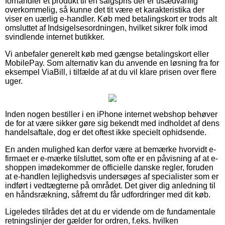
forhandler et produkt til en salgspris der er usædvanlig
overkommelig, så kunne det tit være et karakteristika der
viser en uærlig e-handler. Køb med betalingskort er trods alt
omsluttet af Indsigelsesordningen, hvilket sikrer folk imod
svindlende internet butikker.
Vi anbefaler generelt køb med gængse betalingskort eller
MobilePay. Som alternativ kan du anvende en løsning fra for
eksempel ViaBill, i tilfælde af at du vil klare prisen over flere
uger.
Inden nogen bestiller i en iPhone internet webshop behøver
de for at være sikker gøre sig bekendt med indholdet af dens
handelsaftale, dog er det oftest ikke specielt ophidsende.
En anden mulighed kan derfor være at bemærke hvorvidt e-
firmaet er e-mærke tilsluttet, som ofte er en påvisning af at e-
shoppen imødekommer de officielle danske regler, foruden
at e-handlen lejlighedsvis undersøges af specialister som er
indført i vedtægterne på området. Det giver dig anledning til
en håndsrækning, såfremt du får udfordringer med dit køb.
Ligeledes tilrådes det at du er vidende om de fundamentale
retningslinjer der gælder for ordren, f.eks. hvilken