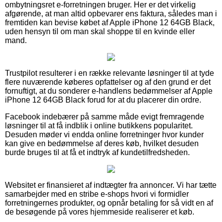
ombytningsret e-forretningen bruger. Her er det virkelig
afgørende, at man altid opbevarer ens faktura, således man i
fremtiden kan bevise købet af Apple iPhone 12 64GB Black,
uden hensyn til om man skal shoppe til en kvinde eller
mand.
Trustpilot resulterer i en række relevante løsninger til at tyde
flere nuværende køberes opfattelser og af den grund er det
fornuftigt, at du sonderer e-handlens bedømmelser af Apple
iPhone 12 64GB Black forud for at du placerer din ordre.
Facebook indebærer på samme måde evigt fremragende
løsninger til at få indblik i online butikkens popularitet.
Desuden møder vi endda online forretninger hvor kunder
kan give en bedømmelse af deres køb, hvilket desuden
burde bruges til at få et indtryk af kundetilfredsheden.
Websitet er finansieret af indtægter fra annoncer. Vi har tætte
samarbejder med en stribe e-shops hvori vi formidler
forretningernes produkter, og opnår betaling for så vidt en af
de besøgende på vores hjemmeside realiserer et køb.