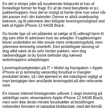
En del e-shops yder på nuværende tidspunkt et hav af
forskellige former for fragt. En af de mest benyttede er p.t.
pakkeshoppen, hvor det er muligt at hente dine nye varer når
det passer ind i din kalender. Denne er altså usædvanlig
bekvem, og tit ydermere den billigste leveringsmulighed ved
køb af Apple iPhone 12 64GB Black.
Du burde lige så vel påtænke at vælge at få udbragt hjem til
dig selv eller til adressen hvor du arbejder. Fragtløsningen
bliver undertiden en lille smule mere omkostningsfuld, men
ydermere temmelig smertefri. Den prisbilligste løsning vil
dog altid være at du selv henter pakken, som dog
nødvendiggør at du fysisk befinder dig nærved
webshoppens arbejdslager.
Leveringshastigheden på IT > Mobil og Navigation > Apple
iPhone er jo temmelig væsentlig forudsat vi mangler
produktet straks, så i det øjemed er det naturligvis vigtigt at
man besigtiger den anslåede leveringstid på den relevante
vare.
En masse internet foretagender udlover 1 dags levering på
adskillige varer, eksempelvis Apple iPhone 12 64GB Black,
men som ikke desto mindre forudsætter at bestillingen
indsendes forinden et nøjagtigt klokkeslæt, med det formål