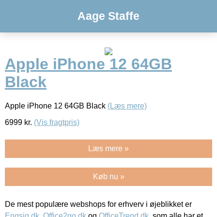
Aage Staffe
Apple iPhone 12 64GB
Black
Apple iPhone 12 64GB Black
(Læs mere)
6999
kr.
(Vis fragtpris)
Læs mere »
Køb nu »
De mest populære webshops for erhverv i øjeblikket er
Engsig.dk
,
Office2go.dk
og
OfficeTrend.dk
, som alle har et