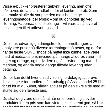
Visse e-butikker præsterer gebyrfri levering, men ofte
påkræves det at man indkøber for et konkret beløb. Som
alternativ skulle du snuppe den mest betalelige
leveringsmetode, der typisk – om du opholder sig ved
Herning, Aabenraa eller Helsinge – vil være at få leveret
bestillingen til et udleveringssted.
Det er usædvanlig gnidningsløst for internetbrugere at
analysere priser på diverse forretninger på nettet, og derfor
har de fleste SONO shops på nettet ikke kunne lade være
med at nedsætte prisniveauet på mange af deres varer – til
piger og drenge, og endvidere også til kvinder og mænd –
markant, og endda nogle gange tilbyde levering uden
betaling.
Derfor kan det til hver en tid vise sig fordelagtigt at prøve
forskellige e-forhandlere efter udsalg på Assist model 2511
forud for at du køber, sådan at du er på den sikre side med at
skaffe sig den laveste pris.
Du skal dog være obs på, at når en e-forretning tilbyder
produkter for en pris som kan virke helt ekstremt god, så bør