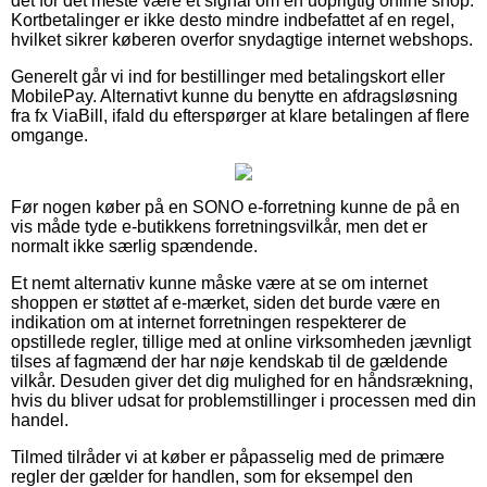
det for det meste være et signal om en uoprigtig online shop.
Kortbetalinger er ikke desto mindre indbefattet af en regel,
hvilket sikrer køberen overfor snydagtige internet webshops.
Generelt går vi ind for bestillinger med betalingskort eller
MobilePay. Alternativt kunne du benytte en afdragsløsning
fra fx ViaBill, ifald du efterspørger at klare betalingen af flere
omgange.
Før nogen køber på en SONO e-forretning kunne de på en
vis måde tyde e-butikkens forretningsvilkår, men det er
normalt ikke særlig spændende.
Et nemt alternativ kunne måske være at se om internet
shoppen er støttet af e-mærket, siden det burde være en
indikation om at internet forretningen respekterer de
opstillede regler, tillige med at online virksomheden jævnligt
tilses af fagmænd der har nøje kendskab til de gældende
vilkår. Desuden giver det dig mulighed for en håndsrækning,
hvis du bliver udsat for problemstillinger i processen med din
handel.
Tilmed tilråder vi at køber er påpasselig med de primære
regler der gælder for handlen, som for eksempel den