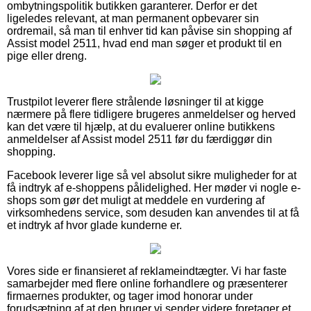
ombytningspolitik butikken garanterer. Derfor er det
ligeledes relevant, at man permanent opbevarer sin
ordremail, så man til enhver tid kan påvise sin shopping af
Assist model 2511, hvad end man søger et produkt til en
pige eller dreng.
Trustpilot leverer flere strålende løsninger til at kigge
nærmere på flere tidligere brugeres anmeldelser og herved
kan det være til hjælp, at du evaluerer online butikkens
anmeldelser af Assist model 2511 før du færdiggør din
shopping.
Facebook leverer lige så vel absolut sikre muligheder for at
få indtryk af e-shoppens pålidelighed. Her møder vi nogle e-
shops som gør det muligt at meddele en vurdering af
virksomhedens service, som desuden kan anvendes til at få
et indtryk af hvor glade kunderne er.
Vores side er finansieret af reklameindtægter. Vi har faste
samarbejder med flere online forhandlere og præsenterer
firmaernes produkter, og tager imod honorar under
forudsætning af at den bruger vi sender videre foretager et