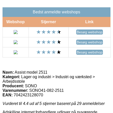
Bedst anmeldte webshops
Webshop
Stjerner
Link
Besøg webshop
Besøg webshop
Besøg webshop
Navn:
Assist model 2511
Kategori:
Lager og industri > Industri og værksted >
Arbejdsstole
Producent:
SONO
Varenummer:
SONO41-082-2511
EAN:
7042423128070
Vurderet til
4.4
ud af 5 stjerner baseret på
29
anmeldelser
Adskillige internet forhandlere udlover på nuværende