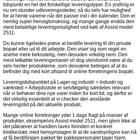
tidspunkt en hel del forskellige leveringstyper. En yndling er
nu om stunder udleveringssteder, så du selv har mulighed
for at hente varerne når det passer ind i din kalender. Den er
nemlig super hensigtsmæssig, og mange gange endda den
mest betalelige leveringsmulighed ved køb af Assist model
2511.
Du kunne ligeledes prøve at bestille levering til din private
bopæl eller ud til dit arbejde. Den viser sig som regel en
anelse mere bekostelig, men desuden virkelig nem. Den
mest letkøbte leveringsmanér vil dog utvivlsomt være at du
selv henter produkterne, som desværre betinges af at du
befinder dig med kort afstand til online forretningens bopæl.
Leveringstidspunktet på Lager og industri > Industri og
værksted > Arbejdsstole er selvfølgelig særdeles relevant
når vi behøver dine nye varer inden for kort tid, og derfor er
det virkelig essentielt at vi checker den anslåede
leveringstid på det aktuelle produkt.
Mange online forretninger yder 1 dags fragt på masser af
produkter, eksempelvis Assist model 2511, men glem ikke at
det påkræver at handlen laves forinden et konkret
klokkeslæt, med hensynstagen til at de sandsynligvis kan nå
at få bestillingen pakket før pakkepersonalet tager hjem.