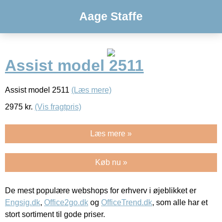
Aage Staffe
Assist model 2511
Assist model 2511
(Læs mere)
2975
kr.
(Vis fragtpris)
Læs mere »
Køb nu »
De mest populære webshops for erhverv i øjeblikket er
Engsig.dk
,
Office2go.dk
og
OfficeTrend.dk
, som alle har et
stort sortiment til gode priser.