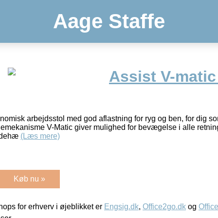
Aage Staffe
Assist V-mati
onomisk arbejdsstol med god aflastning for ryg og ben, for dig 
mekanisme V-Matic giver mulighed for bevægelse i alle retninge
sædehæ
(Læs mere)
Køb nu »
ps for erhverv i øjeblikket er
Engsig.dk
,
Office2go.dk
og
Offic