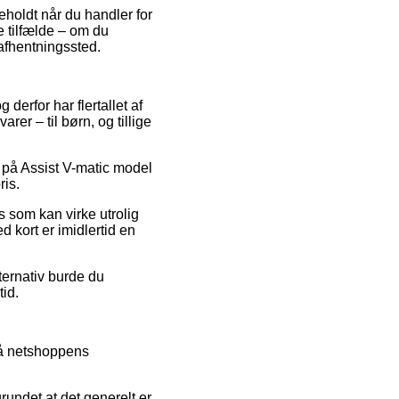
beholdt når du handler for
e tilfælde – om du
 afhentningssted.
 derfor har flertallet af
er – til børn, og tillige
t på Assist V-matic model
ris.
s som kan virke utrolig
d kort er imidlertid en
ternativ burde du
tid.
gå netshoppens
rundet at det generelt er