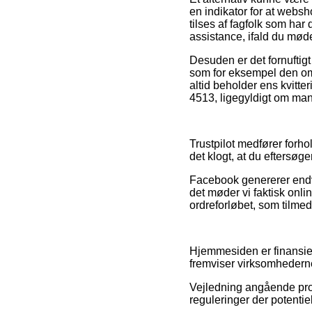
en indikator for at websh
tilses af fagfolk som h
assistance, ifald du mø
Desuden er det fornuftig
som for eksempel den omby
altid beholder ens kvitt
4513, ligegyldigt om man 
Trustpilot medfører forho
det klogt, at du eftersøg
Facebook genererer endvi
det møder vi faktisk onl
ordreforløbet, som tilmed
Hjemmesiden er finansier
fremviser virksomhederne
Vejledning angående pro
reguleringer der potentie