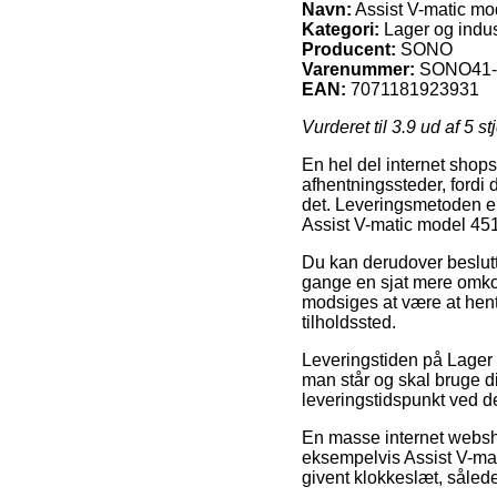
Navn:
Assist V-matic mo
Kategori:
Lager og indust
Producent:
SONO
Varenummer:
SONO41-
EAN:
7071181923931
Vurderet til
3.9
ud af 5 st
En hel del internet shops 
afhentningssteder, fordi 
det. Leveringsmetoden e
Assist V-matic model 45
Du kan derudover beslutte 
gange en sjat mere omkos
modsiges at være at hent
tilholdssted.
Leveringstiden på Lager o
man står og skal bruge di
leveringstidspunkt ved d
En masse internet websh
eksempelvis Assist V-mat
givent klokkeslæt, sålede