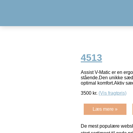
4513
Assist V-Matic er en erg
stående.Den unikke sæde
optimal komfort.Aktiv 
3500
kr.
(Vis fragtpris)
Læs mere »
De mest populære websho