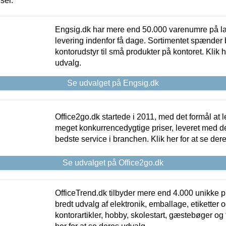
iser.
Engsig.dk har mere end 50.000 varenumre på lager
levering indenfor få dage. Sortimentet spænder br
kontorudstyr til små produkter på kontoret. Klik h
udvalg.
Se udvalget på Engsig.dk
Office2go.dk startede i 2011, med det formål at l
meget konkurrencedygtige priser, leveret med
bedste service i branchen. Klik her for at se der
Se udvalget på Office2go.dk
OfficeTrend.dk tilbyder mere end 4.000 unikke p
bredt udvalg af elektronik, emballage, etiketter 
kontorartikler, hobby, skolestart, gæstebøger og 