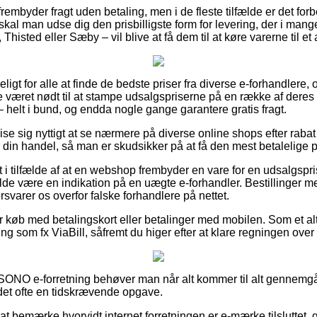
frembyder fragt uden betaling, men i de fleste tilfælde er det for
t skal man udse dig den prisbilligste form for levering, der i mang
Thisted eller Sæby – vil blive at få dem til at køre varerne til et
igt for alle at finde de bedste priser fra diverse e-forhandlere, og
æret nødt til at stampe udsalgspriserne på en række af deres var
– helt i bund, og endda nogle gange garantere gratis fragt.
vise sig nyttigt at se nærmere på diverse online shops efter raba
din handel, så man er skudsikker på at få den mest betalelige p
 i tilfælde af at en webshop frembyder en vare for en udsalgspri
fælde være en indikation på en uægte e-forhandler. Bestillinger me
rsvarer os overfor falske forhandlere på nettet.
for køb med betalingskort eller betalinger med mobilen. Som et al
 som fx ViaBill, såfremt du higer efter at klare regningen over 
n SONO e-forretning behøver man når alt kommer til alt gennem
 det ofte en tidskrævende opgave.
at bemærke hvorvidt internet forretningen er e-mærke tilsluttet, g