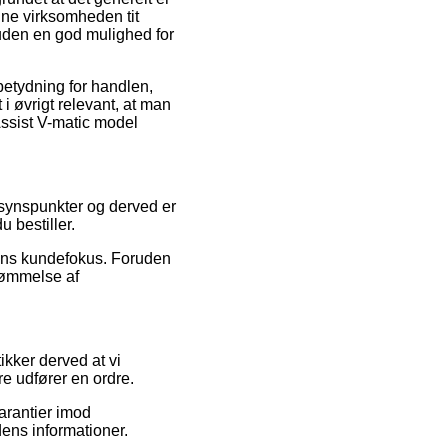
line virksomheden tit
uden en god mulighed for
betydning for handlen,
i øvrigt relevant, at man
ssist V-matic model
s synspunkter og derved er
 bestiller.
pens kundefokus. Foruden
dømmelse af
ikker derved at vi
e udfører en ordre.
arantier imod
dens informationer.