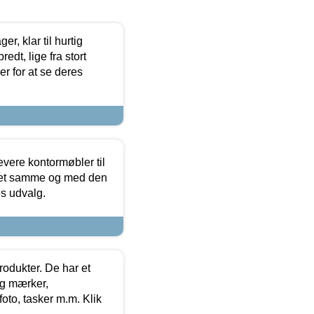
, klar til hurtig
edt, lige fra stort
er for at se deres
evere kontormøbler til
 det samme og med den
es udvalg.
rodukter. De har et
og mærker,
foto, tasker m.m. Klik