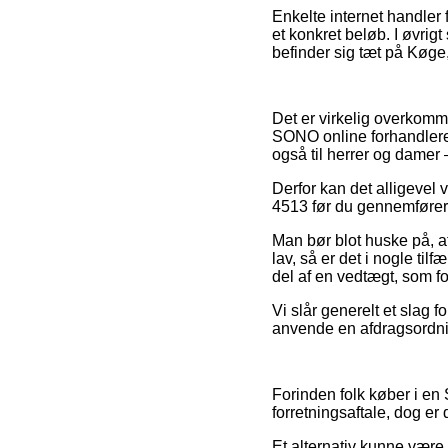
Enkelte internet handler 
et konkret beløb. I øvrig
befinder sig tæt på Køge, 
Det er virkelig overkommel
SONO online forhandlere v
også til herrer og damer 
Derfor kan det alligevel 
4513 før du gennemfører 
Man bør blot huske på, at
lav, så er det i nogle til
del af en vedtægt, som fo
Vi slår generelt et slag 
anvende en afdragsordning
Forinden folk køber i e
forretningsaftale, dog er
Et alternativ kunne være 