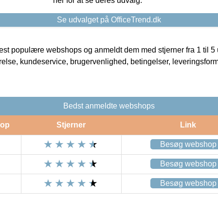
her for at se deres udvalg.
Se udvalget på OfficeTrend.dk
t populære webshops og anmeldt dem med stjerner fra 1 til 5 ud
rrelse, kundeservice, brugervenlighed, betingelser, leveringsfor
Bedst anmeldte webshops
op
Stjerner
Link
Besøg webshop
Besøg webshop
Besøg webshop