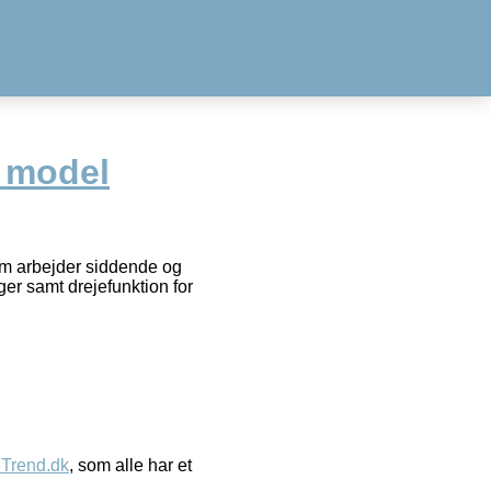
c model
som arbejder siddende og
r samt drejefunktion for
eTrend.dk
, som alle har et