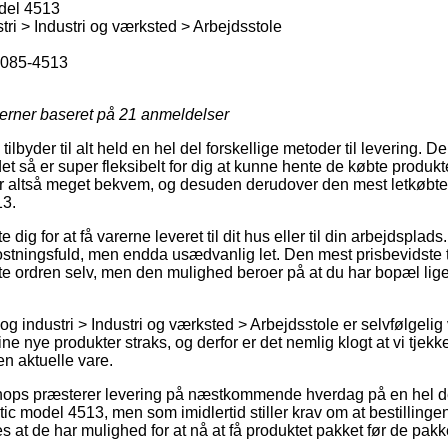
del 4513
ri > Industri og værksted > Arbejdsstole
085-4513
jerner baseret på
21
anmeldelser
tilbyder til alt held en hel del forskellige metoder til levering. 
det så er super fleksibelt for dig at kunne hente de købte produkt
r altså meget bekvem, og desuden derudover den mest letkøbte 
13.
dig for at få varerne leveret til dit hus eller til din arbejdspla
tningsfuld, men endda usædvanlig let. Den mest prisbevidste t
e ordren selv, men den mulighed beroer på at du har bopæl lig
g industri > Industri og værksted > Arbejdsstole er selvfølgelig 
ne nye produkter straks, og derfor er det nemlig klogt at vi tjekk
en aktuelle vare.
ops præsterer levering på næstkommende hverdag på en hel de
ic model 4513, men som imidlertid stiller krav om at bestilling
s at de har mulighed for at nå at få produktet pakket før de pakke