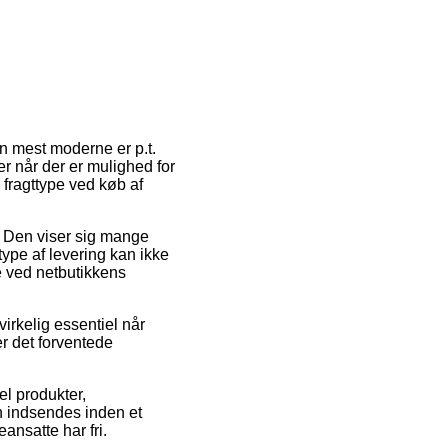
Den mest moderne er p.t.
er når der er mulighed for
fragttype ved køb af
ds. Den viser sig mange
ype af levering kan ikke
e ved netbutikkens
virkelig essentiel når
er det forventede
l produkter,
en indsendes inden et
ansatte har fri.