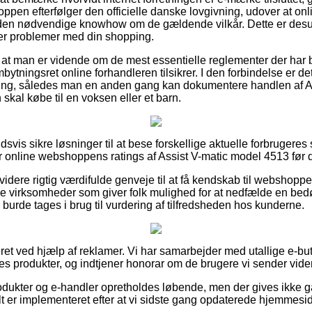
oppen efterfølger den officielle danske lovgivning, udover at on
ar den nødvendige knowhow om de gældende vilkår. Dette er des
der problemer med din shopping.
t at man er vidende om de mest essentielle reglementer der har 
tningsret online forhandleren tilsikrer. I den forbindelse er det 
ering, således man en anden gang kan dokumentere handlen af A
skal købe til en voksen eller et barn.
ldsvis sikre løsninger til at bese forskellige aktuelle forbrugere
er online webshoppens ratings af Assist V-matic model 4513 før du
dere rigtig værdifulde genveje til at få kendskab til webshop
ine virksomheder som giver folk mulighed for at nedfælde en be
 burde tages i brug til vurdering af tilfredsheden hos kunderne.
et ved hjælp af reklamer. Vi har samarbejder med utallige e-but
s produkter, og indtjener honorar om de brugere vi sender vider
dukter og e-handler opretholdes løbende, men der gives ikke g
lt er implementeret efter at vi sidste gang opdaterede hjemmesi