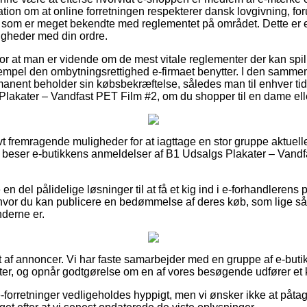
ation om at online forretningen respekterer dansk lovgivning, fo
k som er meget bekendte med reglementet på området. Dette er 
ligheder med din ordre.
 for at man er vidende om de mest vitale reglementer der kan spil
sempel den ombytningsrettighed e-firmaet benytter. I den samme
manent beholder sin købsbekræftelse, således man til enhver tid
lakater – Vandfast PET Film #2, om du shopper til en dame elle
ivt fremragende muligheder for at iagttage en stor gruppe aktuel
 du beser e-butikkens anmeldelser af B1 Udsalgs Plakater – Vand
 del pålidelige løsninger til at få et kig ind i e-forhandlerens 
hvor du kan publicere en bedømmelse af deres køb, som lige så ve
nderne er.
 af annoncer. Vi har faste samarbejder med en gruppe af e-butikk
er, og opnår godtgørelse om en af vores besøgende udfører et 
-forretninger vedligeholdes hyppigt, men vi ønsker ikke at påtag