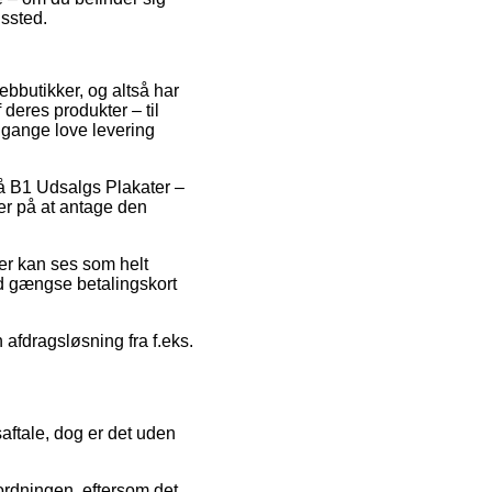
gssted.
webbutikker, og altså har
deres produkter – til
 gange love levering
 på B1 Udsalgs Plakater –
er på at antage den
der kan ses som helt
med gængse betalingskort
 afdragsløsning fra f.eks.
aftale, dog er det uden
ordningen, eftersom det