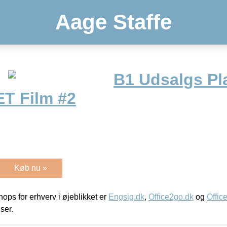
Aage Staffe
B1 Udsalgs Pl
ET Film #2
Køb nu »
ps for erhverv i øjeblikket er
Engsig.dk
,
Office2go.dk
og
Offic
iser.