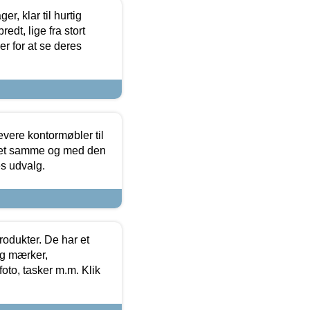
, klar til hurtig
edt, lige fra stort
er for at se deres
evere kontormøbler til
 det samme og med den
es udvalg.
rodukter. De har et
og mærker,
foto, tasker m.m. Klik