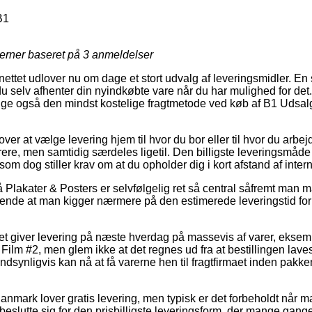
B1
jerner baseret på
3
anmeldelser
nettet udlover nu om dage et stort udvalg af leveringsmidler. En s
u selv afhenter din nyindkøbte vare når du har mulighed for det. 
e også den mindst kostelige fragtmetode ved køb af B1 Udsalg
r at vælge levering hjem til hvor du bor eller til hvor du arbejd
rere, men samtidig særdeles ligetil. Den billigste leveringsmåde 
som dog stiller krav om at du opholder dig i kort afstand af inter
Plakater & Posters er selvfølgelig ret så central såfremt man m
gørende at man kigger nærmere på den estimerede leveringstid f
et giver levering på næste hverdag på massevis af varer, ekse
ilm #2, men glem ikke at det regnes ud fra at bestillingen laves
andsynligvis kan nå at få varerne hen til fragtfirmaet inden pak
Danmark lover gratis levering, men typisk er det forbeholdt når ma
 beslutte sig for den prisbilligste leveringsform, der mange gang