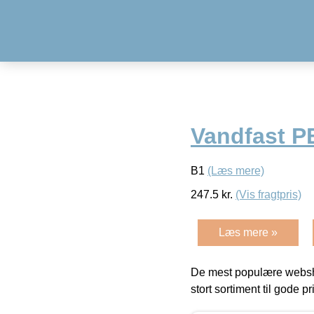
Vandfast P
B1
(Læs mere)
247.5
kr.
(Vis fragtpris)
Læs mere »
De mest populære websho
stort sortiment til gode pr