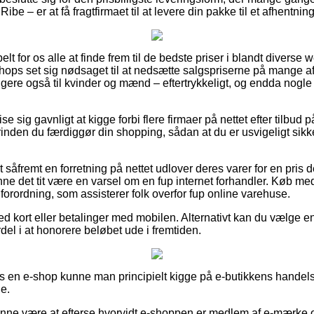
ibe – er at få fragtfirmaet til at levere din pakke til et afhentnin
lt for os alle at finde frem til de bedste priser i blandt diverse 
ops set sig nødsaget til at nedsætte salgspriserne på mange af 
igere også til kvinder og mænd – eftertrykkeligt, og endda nogle
e sig gavnligt at kigge forbi flere firmaer på nettet efter tilbud
inden du færdiggør din shopping, sådan at du er usvigeligt sikk
 såfremt en forretning på nettet udlover deres varer for en pris 
kunne det tit være en varsel om en fup internet forhandler. Køb 
n forordning, som assisterer folk overfor fup online varehuse.
 kort eller betalinger med mobilen. Alternativt kan du vælge en
ordel i at honorere beløbet ude i fremtiden.
hos en e-shop kunne man principielt kigge på e-butikkens handels
de.
unne være at efterse hvorvidt e-shoppen er medlem af e-mærke 