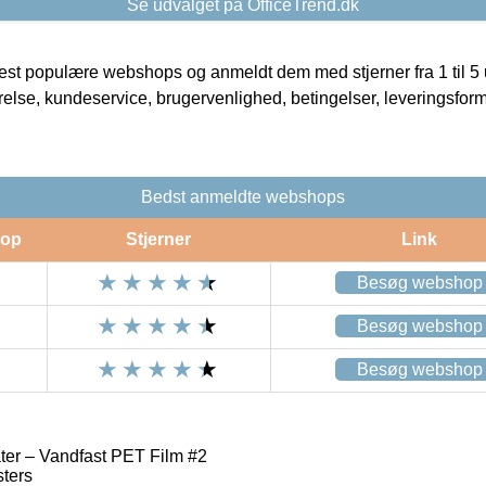
Se udvalget på OfficeTrend.dk
t populære webshops og anmeldt dem med stjerner fra 1 til 5 ud
rrelse, kundeservice, brugervenlighed, betingelser, leveringsfor
Bedst anmeldte webshops
op
Stjerner
Link
Besøg webshop
Besøg webshop
Besøg webshop
er – Vandfast PET Film #2
ters