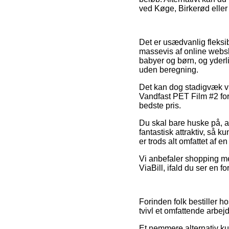
ved Køge, Birkerød eller R
Det er usædvanlig fleksibe
massevis af online websh
babyer og børn, og yderl
uden beregning.
Det kan dog stadigvæk vis
Vandfast PET Film #2 for
bedste pris.
Du skal bare huske på, at
fantastisk attraktiv, så 
er trods alt omfattet af e
Vi anbefaler shopping med
ViaBill, ifald du ser en f
Forinden folk bestiller 
tvivl et omfattende arbej
Et nemmere alternativ k