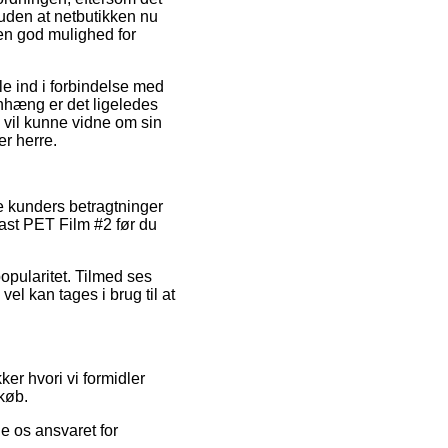
ruden at netbutikken nu
en god mulighed for
le ind i forbindelse med
nhæng er det ligeledes
 vil kunne vidne om sin
r herre.
le kunders betragtninger
fast PET Film #2 før du
popularitet. Tilmed ses
l kan tages i brug til at
er hvori vi formidler
køb.
e os ansvaret for