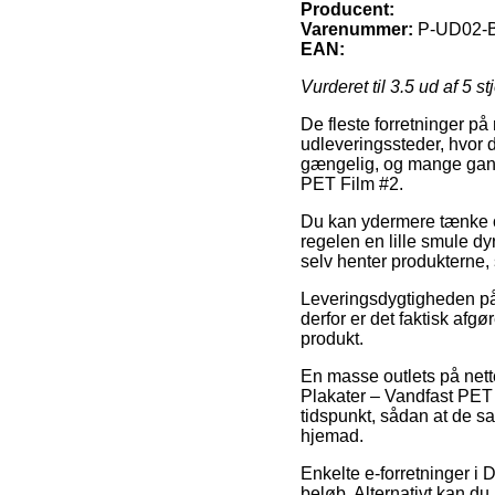
Producent:
Varenummer:
P-UD02-
EAN:
Vurderet til
3.5
ud af 5 st
De fleste forretninger på 
udleveringssteder, hvor d
gængelig, og mange gang
PET Film #2.
Du kan ydermere tænke ove
regelen en lille smule dy
selv henter produkterne, 
Leveringsdygtigheden på 
derfor er det faktisk af
produkt.
En masse outlets på nett
Plakater – Vandfast PET F
tidspunkt, sådan at de s
hjemad.
Enkelte e-forretninger i 
beløb. Alternativt kan du