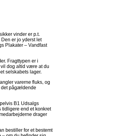
ikker vinder er p.t.
Den er jo yderst let
s Plakater – Vandfast
er. Fragttypen er i
vil dog altid være at du
net selskabets lager.
angler varerne fluks, og
or det pågældende
mpelvis B1 Udsalgs
 tidligere end et konkret
kemedarbejderne drager
n bestiller for et bestemt
e – om du befinder sig