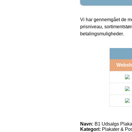
Vi har gennemgået de mes
prisniveau, sortimentstø
betalingsmuligheder.
Websh
Navn:
B1 Udsalgs Plakat
Kategori:
Plakater & Pos