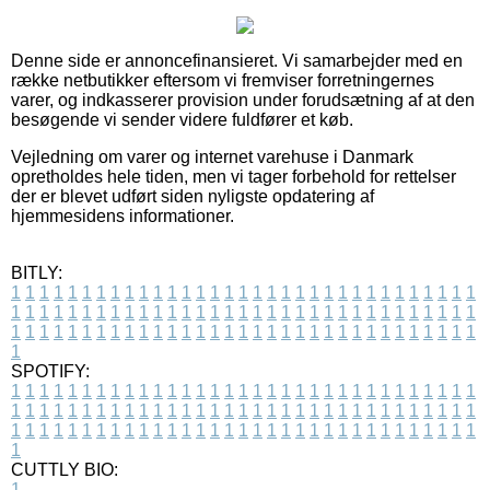
Denne side er annoncefinansieret. Vi samarbejder med en
række netbutikker eftersom vi fremviser forretningernes
varer, og indkasserer provision under forudsætning af at den
besøgende vi sender videre fuldfører et køb.
Vejledning om varer og internet varehuse i Danmark
opretholdes hele tiden, men vi tager forbehold for rettelser
der er blevet udført siden nyligste opdatering af
hjemmesidens informationer.
BITLY:
1
1
1
1
1
1
1
1
1
1
1
1
1
1
1
1
1
1
1
1
1
1
1
1
1
1
1
1
1
1
1
1
1
1
1
1
1
1
1
1
1
1
1
1
1
1
1
1
1
1
1
1
1
1
1
1
1
1
1
1
1
1
1
1
1
1
1
1
1
1
1
1
1
1
1
1
1
1
1
1
1
1
1
1
1
1
1
1
1
1
1
1
1
1
1
1
1
1
1
1
SPOTIFY:
1
1
1
1
1
1
1
1
1
1
1
1
1
1
1
1
1
1
1
1
1
1
1
1
1
1
1
1
1
1
1
1
1
1
1
1
1
1
1
1
1
1
1
1
1
1
1
1
1
1
1
1
1
1
1
1
1
1
1
1
1
1
1
1
1
1
1
1
1
1
1
1
1
1
1
1
1
1
1
1
1
1
1
1
1
1
1
1
1
1
1
1
1
1
1
1
1
1
1
1
CUTTLY BIO:
1