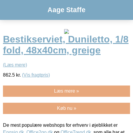
Aage Staffe
Bestikserviet, Duniletto, 1/8
fold, 48x40cm, greige
(Læs mere)
862.5
kr.
(Vis fragtpris)
Læs mere »
Køb nu »
De mest populære webshops for erhverv i øjeblikket er
Engsig.dk
,
Office2go.dk
og
OfficeTrend.dk
, som alle har et