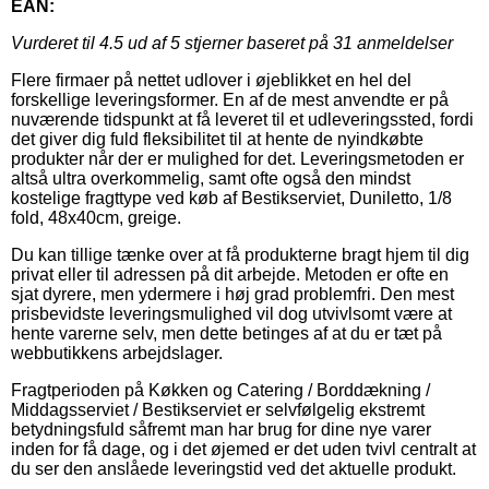
EAN:
Vurderet til
4.5
ud af 5 stjerner baseret på
31
anmeldelser
Flere firmaer på nettet udlover i øjeblikket en hel del
forskellige leveringsformer. En af de mest anvendte er på
nuværende tidspunkt at få leveret til et udleveringssted, fordi
det giver dig fuld fleksibilitet til at hente de nyindkøbte
produkter når der er mulighed for det. Leveringsmetoden er
altså ultra overkommelig, samt ofte også den mindst
kostelige fragttype ved køb af Bestikserviet, Duniletto, 1/8
fold, 48x40cm, greige.
Du kan tillige tænke over at få produkterne bragt hjem til dig
privat eller til adressen på dit arbejde. Metoden er ofte en
sjat dyrere, men ydermere i høj grad problemfri. Den mest
prisbevidste leveringsmulighed vil dog utvivlsomt være at
hente varerne selv, men dette betinges af at du er tæt på
webbutikkens arbejdslager.
Fragtperioden på Køkken og Catering / Borddækning /
Middagsserviet / Bestikserviet er selvfølgelig ekstremt
betydningsfuld såfremt man har brug for dine nye varer
inden for få dage, og i det øjemed er det uden tvivl centralt at
du ser den anslåede leveringstid ved det aktuelle produkt.