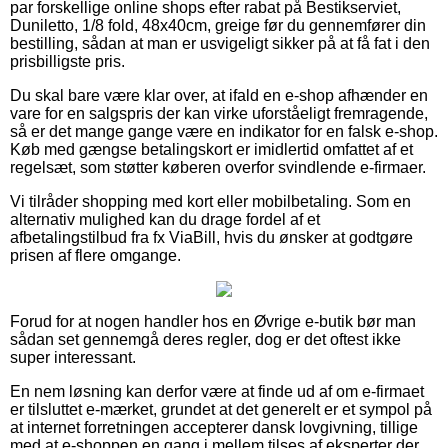
par forskellige online shops efter rabat på Bestikserviet,
Duniletto, 1/8 fold, 48x40cm, greige før du gennemfører din
bestilling, sådan at man er usvigeligt sikker på at få fat i den
prisbilligste pris.
Du skal bare være klar over, at ifald en e-shop afhænder en
vare for en salgspris der kan virke uforståeligt fremragende,
så er det mange gange være en indikator for en falsk e-shop.
Køb med gængse betalingskort er imidlertid omfattet af et
regelsæt, som støtter køberen overfor svindlende e-firmaer.
Vi tilråder shopping med kort eller mobilbetaling. Som en
alternativ mulighed kan du drage fordel af et
afbetalingstilbud fra fx ViaBill, hvis du ønsker at godtgøre
prisen af flere omgange.
Forud for at nogen handler hos en Øvrige e-butik bør man
sådan set gennemgå deres regler, dog er det oftest ikke
super interessant.
En nem løsning kan derfor være at finde ud af om e-firmaet
er tilsluttet e-mærket, grundet at det generelt er et sympol på
at internet forretningen accepterer dansk lovgivning, tillige
med at e-shoppen en gang i mellem tilses af eksperter der