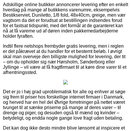
Adskillige online butikker annoncerer levering efter en enkelt
hverdag på mange af butikkens varenumre, eksempelvis
Bestikserviet, Duniletto, 1/8 fold, 48x40cm, greige, men vær
vagtsom da det er forudsat at bestillingen indsendes forud
for et fastsat tidspunkt, med det formål at de garanteret kan
nå at få varerne ud af døren inden pakkemedarbejderne
holder fyraften.
Indtil flere netshops frembyder gratis levering, men i reglen
er det påkrævet at du handler for et bestemt beløb. I øvrigt
skal man overveje den billigste mulighed for levering, der tit
– om du opholder sig nær Hørsholm, Sønderborg eller
Jyllinge – vil være at få fragtfirmaet til at køre dine varer til et
afhentningssted.
Det er jo i høj grad uproblematisk for alle og enhver at søge
sig frem til priser hos forskellige internet firmaer i Danmark,
og herved har en hel del Øvrige forretninger på nettet været
tvunget til at sænke priserne på mange af deres varer – til
drenge og piger, og desuden også til mænd og kvinder –
betydeligt, og endda nogle gange love fragt uden betaling.
Det kan dog ikke desto mindre blive lønsomt at inspicere et