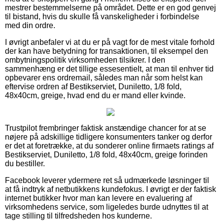
mestrer bestemmelserne på området. Dette er en god genvej
til bistand, hvis du skulle få vanskeligheder i forbindelse
med din ordre.
I øvrigt anbefaler vi at du er på vagt for de mest vitale forhold
der kan have betydning for transaktionen, til eksempel den
ombytningspolitik virksomheden tilsikrer. I den
sammenhæng er det tillige essesentielt, at man til enhver tid
opbevarer ens ordremail, således man når som helst kan
eftervise ordren af Bestikserviet, Duniletto, 1/8 fold,
48x40cm, greige, hvad end du er mand eller kvinde.
Trustpilot frembringer faktisk anstændige chancer for at se
nøjere på adskillige tidligere konsumenters tanker og derfor
er det at foretrække, at du sonderer online firmaets ratings af
Bestikserviet, Duniletto, 1/8 fold, 48x40cm, greige forinden
du bestiller.
Facebook leverer ydermere ret så udmærkede løsninger til
at få indtryk af netbutikkens kundefokus. I øvrigt er der faktisk
internet butikker hvor man kan levere en evaluering af
virksomhedens service, som ligeledes burde udnyttes til at
tage stilling til tilfredsheden hos kunderne.