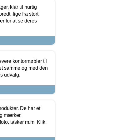
, klar til hurtig
edt, lige fra stort
er for at se deres
evere kontormøbler til
 det samme og med den
es udvalg.
rodukter. De har et
og mærker,
foto, tasker m.m. Klik