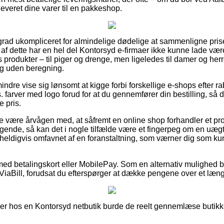
 leveret dine varer til en pakkeshop.
grad ukompliceret for almindelige dødelige at sammenligne prise
 af dette har en hel del Kontorsyd e-firmaer ikke kunne lade væ
 produkter – til piger og drenge, men ligeledes til damer og her
ng uden beregning.
ndre vise sig lønsomt at kigge forbi forskellige e-shops efter r
farver med logo forud for at du gennemfører din bestilling, så d
e pris.
e være årvågen med, at såfremt en online shop forhandler et prod
gende, så kan det i nogle tilfælde være et fingerpeg om en uæ
heldigvis omfavnet af en foranstaltning, som værner dig som ku
 med betalingskort eller MobilePay. Som en alternativ mulighed 
 ViaBill, forudsat du efterspørger at dække pengene over et læng
ller hos en Kontorsyd netbutik burde de reelt gennemlæse butikke