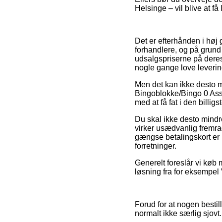
Helsinge – vil blive at få
Det er efterhånden i høj 
forhandlere, og på grund
udsalgspriserne på deres
nogle gange love leveri
Men det kan ikke desto mi
Bingoblokke/Bingo 0 Ass. 
med at få fat i den billigst
Du skal ikke desto mindr
virker usædvanlig fremra
gængse betalingskort er 
forretninger.
Generelt foreslår vi køb
løsning fra for eksempel
Forud for at nogen besti
normalt ikke særlig sjovt.