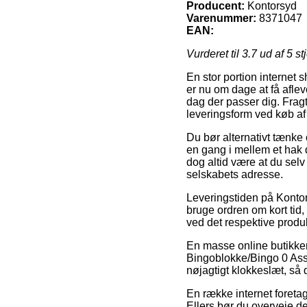
Producent:
Kontorsyd
Varenummer:
8371047
EAN:
Vurderet til
3.7
ud af 5 st
En stor portion internet 
er nu om dage at få afle
dag der passer dig. Frag
leveringsform ved køb af
Du bør alternativt tænke o
en gang i mellem et hak 
dog altid være at du selv 
selskabets adresse.
Leveringstiden på Kontor
bruge ordren om kort tid
ved det respektive produk
En masse online butikke
Bingoblokke/Bingo 0 Ass.
nøjagtigt klokkeslæt, så d
En række internet foretag
Ellers bør du overveje d