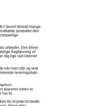
 En favorit iblandt mange
nyindkøbte produkter den
 betalelige
r du arbejder. Den bliver
lige fragtløsning vil
er dig lige ved internet
de når man står og skal
stimerede leveringsdato
mpelvis
n placeres inden et
 har fri.
bes for et præcist beløb.
org, Skive eller