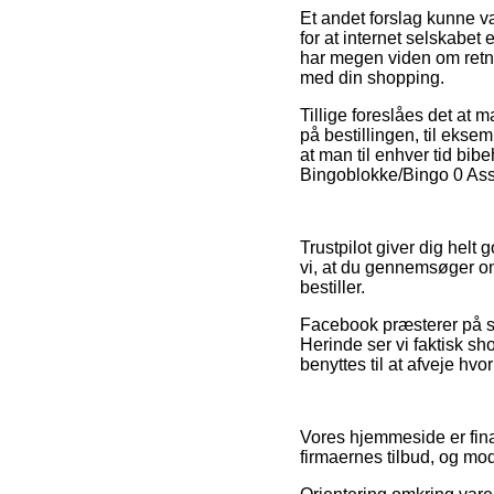
Et andet forslag kunne væ
for at internet selskabe
har megen viden om retnin
med din shopping.
Tillige foreslåes det at
på bestillingen, til ekse
at man til enhver tid bibe
Bingoblokke/Bingo 0 Ass. 
Trustpilot giver dig helt
vi, at du gennemsøger on
bestiller.
Facebook præsterer på s
Herinde ser vi faktisk sh
benyttes til at afveje hvo
Vores hjemmeside er fina
firmaernes tilbud, og mo