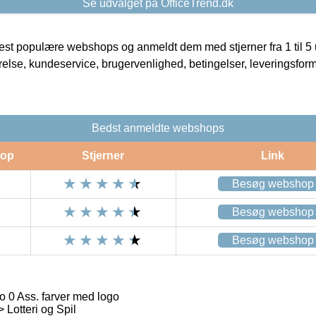
Se udvalget på OfficeTrend.dk
t populære webshops og anmeldt dem med stjerner fra 1 til 5 ud
rrelse, kundeservice, brugervenlighed, betingelser, leveringsfor
Bedst anmeldte webshops
op
Stjerner
Link
Besøg webshop
Besøg webshop
Besøg webshop
 0 Ass. farver med logo
> Lotteri og Spil