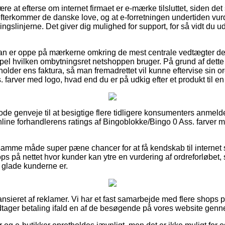
re at efterse om internet firmaet er e-mærke tilsluttet, siden de
t efterkommer de danske love, og at e-forretningen undertiden v
gslinjerne. Det giver dig mulighed for support, for så vidt du 
 man er oppe på mærkerne omkring de mest centrale vedtægter de
mpel hvilken ombytningsret netshoppen bruger. På grund af dette 
holder ens faktura, så man fremadrettet vil kunne eftervise sin or
farver med logo, hvad end du er på udkig efter et produkt til en
 gode genveje til at besigtige flere tidligere konsumenters anmeld
line forhandlerens ratings af Bingoblokke/Bingo 0 Ass. farver 
amme måde super pæne chancer for at få kendskab til internet
ops på nettet hvor kunder kan ytre en vurdering af ordreforløbet,
r glade kunderne er.
nsieret af reklamer. Vi har et fast samarbejde med flere shops p
dtager betaling ifald en af de besøgende på vores website genn