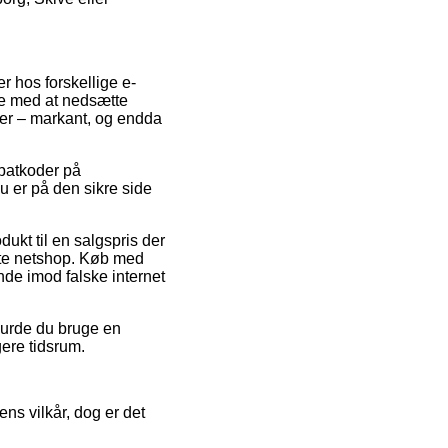
r hos forskellige e-
re med at nedsætte
rer – markant, og endda
abatkoder på
u er på den sikre side
ukt til en salgspris der
gte netshop. Køb med
nde imod falske internet
burde du bruge en
ere tidsrum.
ns vilkår, dog er det