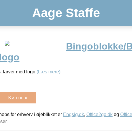
Aage Staffe
Bingoblokke/B
 logo
. farver med logo
(Læs mere)
Køb nu »
ps for erhverv i øjeblikket er
Engsig.dk
,
Office2go.dk
og
Offic
iser.