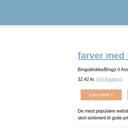
farver med
Bingoblokke/Bingo 0 Ass
32.42
kr.
(Vis fragtpris)
Læs mere »
De mest populære websho
stort sortiment til gode pr