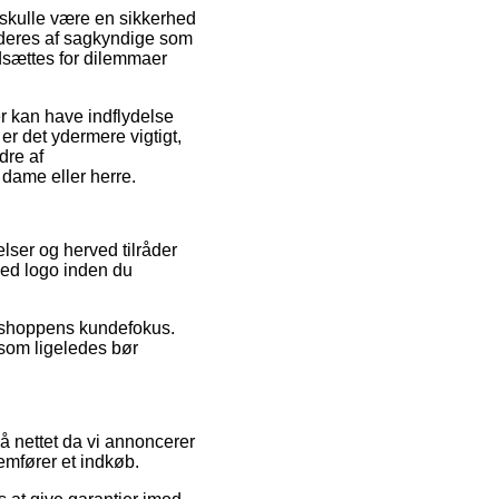
t skulle være en sikkerhed
urderes af sagkyndige som
udsættes for dilemmaer
r kan have indflydelse
er det ydermere vigtigt,
dre af
 dame eller herre.
elser og herved tilråder
med logo inden du
 shoppens kundefokus.
 som ligeledes bør
å nettet da vi annoncerer
emfører et indkøb.