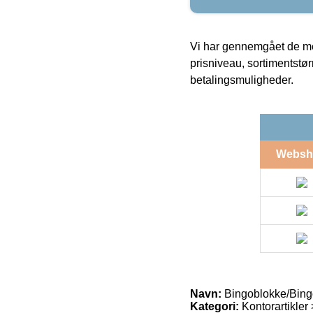
Vi har gennemgået de mes
prisniveau, sortimentstø
betalingsmuligheder.
Websh
Navn:
Bingoblokke/Bingo
Kategori:
Kontorartikler 