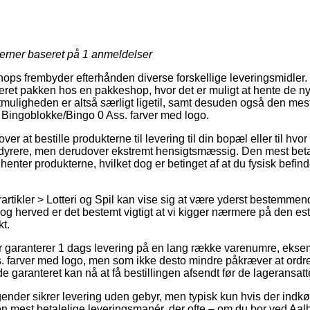
jerner baseret på
1
anmeldelser
shops frembyder efterhånden diverse forskellige leveringsmidler.
veret pakken hos en pakkeshop, hvor det er muligt at hente de 
tmuligheden er altså særligt ligetil, samt desuden også den mest
 Bingoblokke/Bingo 0 Ass. farver med logo.
ver at bestille produkterne til levering til din bopæl eller til hvo
dyrere, men derudover ekstremt hensigtsmæssig. Den mest betale
henter produkterne, hvilket dog er betinget af at du fysisk befind
artikler > Lotteri og Spil kan vise sig at være yderst bestemmen
, og herved er det bestemt vigtigt at vi kigger nærmere på den e
t.
r garanterer 1 dags levering på en lang række varenumre, ekse
 farver med logo, men som ikke desto mindre påkræver at ordre
e garanteret kan nå at få bestillingen afsendt før de lageransatte
ender sikrer levering uden gebyr, men typisk kun hvis der indkø
en mest betalelige leveringsmanér, der ofte – om du bor ved Aalb