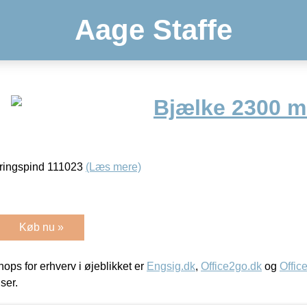
Aage Staffe
Bjælke 2300 
ikringspind 111023
(Læs mere)
Køb nu »
ps for erhverv i øjeblikket er
Engsig.dk
,
Office2go.dk
og
Offic
iser.