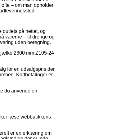
et ofte – om man opholder
t udleveringssted.
 outlets på nettet, og
på varerne – til drenge og
evering uden beregning.
på Bjælke 2300 mm Z105-24
alg for en udsalgspris der
somhed. Kortbetalinger er
unne du anvende en
ikker læse webbutikkens
erelt er en erklæring om
 sagkyndige der er inde i