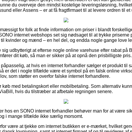
 kunne du overveje den mindst kostelige leveringsløsning, hvilk
und eller Assens – er at få fragtfirmaet til at levere ordren til e
ssigt for folk at finde information om priser i blandt forskellige
SONO internet webshops set sig nødsaget til at trykke priserne 
 til kvinder og mænd – en hel del, og endda nogle gange love l
se sig udbytterigt at efterse nogle online varehuse efter rabat 
rer dit køb, så man er sikker på at opnå den prisbilligste pris.
 påpasselig, at hvis en internet forhandler sælger et produkt til s
så er det i nogle tilfælde være et symbol på en falsk online virk
n lov, som støtter en overfor falske internet forhandlere.
for køb med betalingskort eller mobilbetaling. Som alternativ k
iaBill, hvis du tilstræber at afbetale regningen senere.
ler hos en SONO internet forhandler behøver man for at være s
 dog i mange tilfælde ikke særlig morsomt.
rfor være at tjekke om internet butikken er e-mærket, hvilket gen
r dansk lovgivning, samt at internet firmaet af og til revideres af