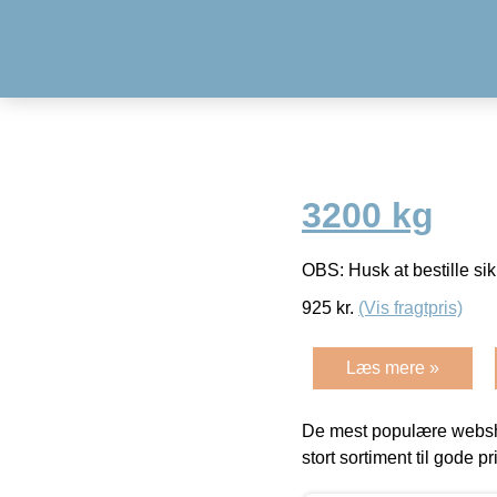
3200 kg
OBS: Husk at bestille s
925
kr.
(Vis fragtpris)
Læs mere »
De mest populære websho
stort sortiment til gode pr