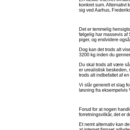
konkret sum. Alternativt
sig ved Aarhus, Frederikss
Det er temmelig hensigtsmæ
følgelig har massevis af 
piger, og endvidere også
Dog kan det trods alt vi
3200 kg inden du gennemfø
Du skal trods alt være så
er urealistisk beskeden, 
trods alt indbefattet af e
Vi slår generelt et slag 
løsning fra eksempelvis V
Forud for at nogen hand
forretningsvilkår, det er
Et nemt alternativ kan de
at internet firmaet adlyde