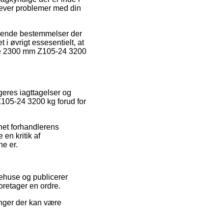
plever problemer med din
gende bestemmelser der
t i øvrigt essesentielt, at
ælke 2300 mm Z105-24 3200
geres iagttagelser og
Z105-24 3200 kg forud for
rnet forhandlerens
en kritik af
ne er.
rehuse og publicerer
retager en ordre.
inger der kan være