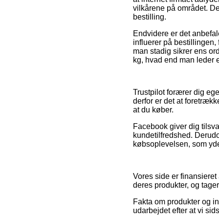
vilkårene på området. Det
bestilling.
Endvidere er det anbefa
influerer på bestillingen, 
man stadig sikrer ens or
kg, hvad end man leder ef
Trustpilot forærer dig e
derfor er det at foretræ
at du køber.
Facebook giver dig tilsva
kundetilfredshed. Derudov
købsoplevelsen, som yderm
Vores side er finansieret
deres produkter, og tage
Fakta om produkter og int
udarbejdet efter at vi si