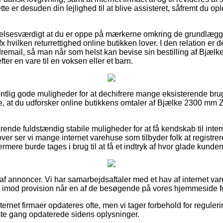
te er desuden din lejlighed til at blive assisteret, såfremt du o
lelsesværdigt at du er oppe på mærkerne omkring de grundlæg
fx hvilken returrettighed online butikken lover. I den relation er de
dremail, så man når som helst kan bevise sin bestilling af Bj
ter en vare til en voksen eller et barn.
gentlig gode muligheder for at dechifrere mange eksisterende bru
kke, at du udforsker online butikkens omtaler af Bjælke 2300 mm 
rende fuldstændig stabile muligheder for at få kendskab til inte
er ser vi mange internet varehuse som tilbyder folk at registrere 
ere burde tages i brug til at få et indtryk af hvor glade kunder
 af annoncer. Vi har samarbejdsaftaler med et hav af internet va
r imod provision når en af de besøgende på vores hjemmeside fo
ernet firmaer opdateres ofte, men vi tager forbehold for reguler
dste gang opdaterede sidens oplysninger.