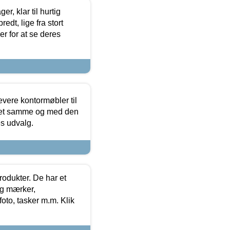
, klar til hurtig
edt, lige fra stort
er for at se deres
evere kontormøbler til
 det samme og med den
es udvalg.
rodukter. De har et
og mærker,
foto, tasker m.m. Klik