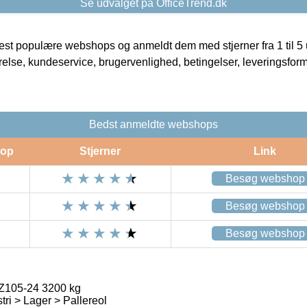
Se udvalget på OfficeTrend.dk
t populære webshops og anmeldt dem med stjerner fra 1 til 5 ud
rrelse, kundeservice, brugervenlighed, betingelser, leveringsfor
Bedst anmeldte webshops
op
Stjerner
Link
Besøg webshop
Besøg webshop
Besøg webshop
Z105-24 3200 kg
tri > Lager > Pallereol