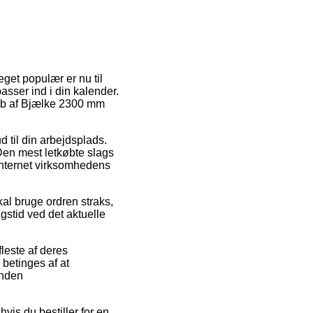
get populær er nu til
asser ind i din kalender.
 køb af Bjælke 2300 mm
d til din arbejdsplads.
Den mest letkøbte slags
 internet virksomhedens
kal bruge ordren straks,
gstid ved det aktuelle
leste af deres
betinges af at
inden
vis du bestiller for en