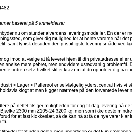
4482
jerner baseret på
5
anmeldelser
embyder nu om stunder alverdens leveringsmodeller. En der er me
ntningssted, som giver dig mulighed for at hente varerne når det p
igetil, samt typisk desuden den prisbilligste leveringsmåde ved
 og imod at vælge at få leveret hjem til din privatadresse eller u
 en anelse mere pebret, men endvidere usædvanlig problemfri. 
hente ordren selv, hvilket stiller krav om at du opholder dig nær
dustri > Lager > Pallereol er selvfølgelig yderst central hvis vi s
orholdsvis klogt at man kigger nærmere på den forventede leverin
e på nettet tilsiger muligheden for dag-til-dag levering på de f
Bjælke 2300 mm Z105-24 3200 kg, men som ikke desto mindre 
forud for et fast klokkeslæt, så de kan nå at få de nye varer klar 
fri.
 tilbyder fragt uden gebyr, men undertiden er det kun gældende h