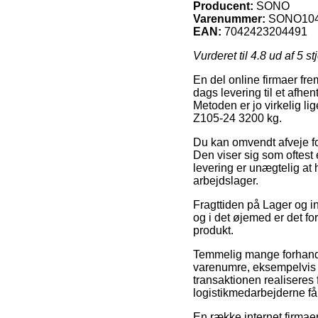
Producent:
SONO
Varenummer:
SONO10
EAN:
7042423204491
Vurderet til
4.8
ud af 5 st
En del online firmaer fr
dags levering til et afhe
Metoden er jo virkelig l
Z105-24 3200 kg.
Du kan omvendt afveje for
Den viser sig som oftest
levering er unægtelig at 
arbejdslager.
Fragttiden på Lager og in
og i det øjemed er det f
produkt.
Temmelig mange forhandler
varenumre, eksempelvis 
transaktionen realiseres 
logistikmedarbejderne får 
En række internet firmaer