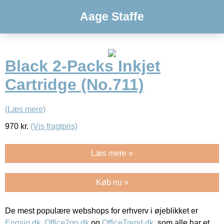
Aage Staffe
Black 2-Packs Inkjet
Cartridge (No.711)
(Læs mere)
970
kr.
(Vis fragtpris)
Læs mere »
Køb nu »
De mest populære webshops for erhverv i øjeblikket er
Engsig.dk
,
Office2go.dk
og
OfficeTrend.dk
, som alle har et