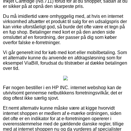
Inkjet Cartridge (No.711) forud for at du shopper, sådan at du
er sikker på at opnå den skarpeste pris.
Du må imidlertid være omhyggelig med, at hvis en internet
virksomhed afsætter et produkt til salg for en udsalgspris der
kan virke uforståeligt god, så burde det ofte være et tegn på
en fup shop. Betalinger med kort er på den anden side
omsluttet af en forordning, der passer på dig som køber
overfor falske e-forretninger.
Vi går generelt ind for køb med kort eller mobilbetaling. Som
et alternativ kunne du anvende en afdragsløsning som for
eksempel ViaBill, forudsat du tilstræber at dække betalingen
over tid.
Før nogen bestiller i en HP INC. internet webshop kan de
utvivlsomt gennemse netbutikkens forretningsvilkår, det er
dog oftest ikke særlig sjovt.
Et nemt alternativ kunne måske være at kigge hvorvidt
internet shoppen er medlem af e-mærke ordningen, siden
det ofte er en indikator for at e-forretningen opererer i
overensstemmelse med de gældende danske regler, tillige
med at internet shoppen nu og da vurderes af specialister