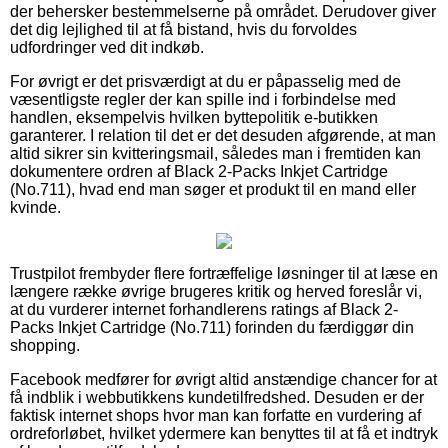
der behersker bestemmelserne på området. Derudover giver
det dig lejlighed til at få bistand, hvis du forvoldes
udfordringer ved dit indkøb.
For øvrigt er det prisværdigt at du er påpasselig med de
væsentligste regler der kan spille ind i forbindelse med
handlen, eksempelvis hvilken byttepolitik e-butikken
garanterer. I relation til det er det desuden afgørende, at man
altid sikrer sin kvitteringsmail, således man i fremtiden kan
dokumentere ordren af Black 2-Packs Inkjet Cartridge
(No.711), hvad end man søger et produkt til en mand eller
kvinde.
Trustpilot frembyder flere fortræffelige løsninger til at læse en
længere række øvrige brugeres kritik og herved foreslår vi,
at du vurderer internet forhandlerens ratings af Black 2-
Packs Inkjet Cartridge (No.711) forinden du færdiggør din
shopping.
Facebook medfører for øvrigt altid anstændige chancer for at
få indblik i webbutikkens kundetilfredshed. Desuden er der
faktisk internet shops hvor man kan forfatte en vurdering af
ordreforløbet, hvilket ydermere kan benyttes til at få et indtryk