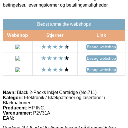
betingelser, leveringsformer og betalingsmuligheder.
Bedst anmeldte webshops
Webshop
Stjerner
Link
Besøg webshop
Besøg webshop
Besøg webshop
Navn:
Black 2-Packs Inkjet Cartridge (No.711)
Kategori:
Elektronik / Blækpatroner og lasertoner /
Blækpatroner
Producent:
HP INC.
Varenummer:
P2V31A
EAN:
Vurderet til
4.8
ud af 5 stjerner baseret på
5
anmeldelser