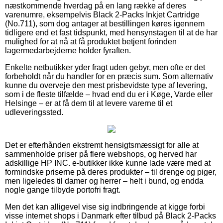
næstkommende hverdag på en lang række af deres
varenumre, eksempelvis Black 2-Packs Inkjet Cartridge
(No.711), som dog antager at bestillingen køres igennem
tidligere end et fast tidspunkt, med hensynstagen til at de har
mulighed for at nå at få produktet betjent forinden
lagermedarbejderne holder fyraften.
Enkelte netbutikker yder fragt uden gebyr, men ofte er det
forbeholdt når du handler for en præcis sum. Som alternativ
kunne du overveje den mest prisbevidste type af levering,
som i de fleste tilfælde – hvad end du er i Køge, Varde eller
Helsinge – er at få dem til at levere varerne til et
udleveringssted.
Det er efterhånden ekstremt hensigtsmæssigt for alle at
sammenholde priser på flere webshops, og herved har
adskillige HP INC. e-butikker ikke kunne lade være med at
formindske priserne på deres produkter – til drenge og piger,
men ligeledes til damer og herrer – helt i bund, og endda
nogle gange tilbyde portofri fragt.
Men det kan alligevel vise sig indbringende at kigge forbi
visse internet shops i Danmark efter tilbud på Black 2-Packs