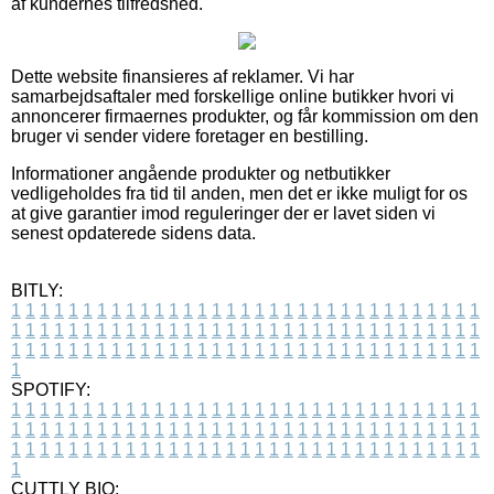
af kundernes tilfredshed.
Dette website finansieres af reklamer. Vi har
samarbejdsaftaler med forskellige online butikker hvori vi
annoncerer firmaernes produkter, og får kommission om den
bruger vi sender videre foretager en bestilling.
Informationer angående produkter og netbutikker
vedligeholdes fra tid til anden, men det er ikke muligt for os
at give garantier imod reguleringer der er lavet siden vi
senest opdaterede sidens data.
BITLY:
1
1
1
1
1
1
1
1
1
1
1
1
1
1
1
1
1
1
1
1
1
1
1
1
1
1
1
1
1
1
1
1
1
1
1
1
1
1
1
1
1
1
1
1
1
1
1
1
1
1
1
1
1
1
1
1
1
1
1
1
1
1
1
1
1
1
1
1
1
1
1
1
1
1
1
1
1
1
1
1
1
1
1
1
1
1
1
1
1
1
1
1
1
1
1
1
1
1
1
1
SPOTIFY:
1
1
1
1
1
1
1
1
1
1
1
1
1
1
1
1
1
1
1
1
1
1
1
1
1
1
1
1
1
1
1
1
1
1
1
1
1
1
1
1
1
1
1
1
1
1
1
1
1
1
1
1
1
1
1
1
1
1
1
1
1
1
1
1
1
1
1
1
1
1
1
1
1
1
1
1
1
1
1
1
1
1
1
1
1
1
1
1
1
1
1
1
1
1
1
1
1
1
1
1
CUTTLY BIO: