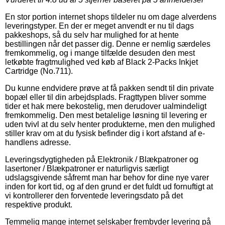
En stor portion internet shops tildeler nu om dage alverdens
leveringstyper. En der er meget anvendt er nu til dags
pakkeshops, så du selv har mulighed for at hente
bestillingen når det passer dig. Denne er nemlig særdeles
fremkommelig, og i mange tilfælde desuden den mest
letkøbte fragtmulighed ved køb af Black 2-Packs Inkjet
Cartridge (No.711).
Du kunne endvidere prøve at få pakken sendt til din private
bopæl eller til din arbejdsplads. Fragttypen bliver somme
tider et hak mere bekostelig, men derudover ualmindeligt
fremkommelig. Den mest betalelige løsning til levering er
uden tvivl at du selv henter produkterne, men den mulighed
stiller krav om at du fysisk befinder dig i kort afstand af e-
handlens adresse.
Leveringsdygtigheden på Elektronik / Blækpatroner og
lasertoner / Blækpatroner er naturligvis særligt
udslagsgivende såfremt man har behov for dine nye varer
inden for kort tid, og af den grund er det fuldt ud fornuftigt at
vi kontrollerer den forventede leveringsdato på det
respektive produkt.
Temmelig mange internet selskaber frembyder levering på