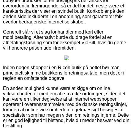
udbyder produkter for en udsalgspris der anses for
overordentlig fremragende, så er det for det meste være et
karakteristika der viser en svindel butik. Kortkøb er på den
anden side inkluderet i en anordning, som garanterer folk
overfor bedrageriske internet selskaber.
Generelt slår vi et slag for handler med kort eller
mobilbetaling. Alternativt burde du drage fordel af en
afbetalingsløsning som for eksempel ViaBill, hvis du gerne
vil honorere prisen ude i fremtiden.
Inden nogen shopper i en Ricoh butik på nettet bør man
principielt skimme butikkens forretningsaftale, men det er i
reglen en omfattende opgave.
En anden mulighed kunne være at kigge om online
virksomheden er medlem af e-mærke ordningen, siden det
kan være en tilkendegivelse af at internet webshoppen
opererer i overensstemmelse med de danske retningslinjer,
foruden at online virksomheden regelmæssigt besøges af
specialister som har megen viden om retningslinjerne. Dette
er en god lejlighed til bistand, hvis du møder besvær ved din
bestilling.