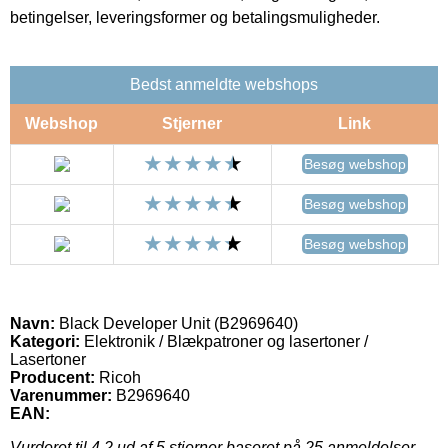
betingelser, leveringsformer og betalingsmuligheder.
Bedst anmeldte webshops
Webshop
Stjerner
Link
Besøg webshop
Besøg webshop
Besøg webshop
Navn:
Black Developer Unit (B2969640)
Kategori:
Elektronik / Blækpatroner og lasertoner /
Lasertoner
Producent:
Ricoh
Varenummer:
B2969640
EAN:
Vurderet til
4.2
ud af 5 stjerner baseret på
25
anmeldelser