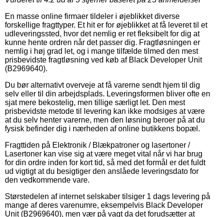
En masse online firmaer tildeler i øjeblikket diverse
forskellige fragttyper. Et hit er for øjeblikket at få leveret til et
udleveringssted, hvor det nemlig er ret fleksibelt for dig at
kunne hente ordren når det passer dig. Fragtløsningen er
nemlig i høj grad let, og i mange tilfælde tilmed den mest
prisbevidste fragtløsning ved køb af Black Developer Unit
(B2969640).
Du bør alternativt overveje at få varerne sendt hjem til dig
selv eller til din arbejdsplads. Leveringsformen bliver ofte en
sjat mere bekostelig, men tillige særligt let. Den mest
prisbevidste metode til levering kan ikke modsiges at være
at du selv henter varerne, men den løsning beroer på at du
fysisk befinder dig i nærheden af online butikkens bopæl.
Fragttiden på Elektronik / Blækpatroner og lasertoner /
Lasertoner kan vise sig at være meget vital når vi har brug
for din ordre inden for kort tid, så med det formål er det fuldt
ud vigtigt at du besigtiger den anslåede leveringsdato for
den vedkommende vare.
Størstedelen af internet selskaber tilsiger 1 dags levering på
mange af deres varenumre, eksempelvis Black Developer
Unit (B2969640), men vær på vagt da det forudsætter at