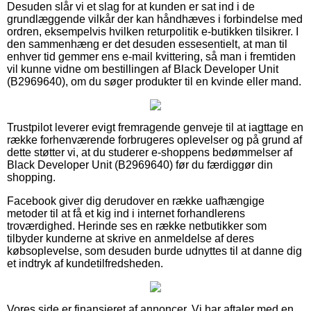
Desuden slår vi et slag for at kunden er sat ind i de
grundlæggende vilkår der kan håndhæves i forbindelse med
ordren, eksempelvis hvilken returpolitik e-butikken tilsikrer. I
den sammenhæng er det desuden essesentielt, at man til
enhver tid gemmer ens e-mail kvittering, så man i fremtiden
vil kunne vidne om bestillingen af Black Developer Unit
(B2969640), om du søger produkter til en kvinde eller mand.
Trustpilot leverer evigt fremragende genveje til at iagttage en
række forhenværende forbrugeres oplevelser og på grund af
dette støtter vi, at du studerer e-shoppens bedømmelser af
Black Developer Unit (B2969640) før du færdiggør din
shopping.
Facebook giver dig derudover en række uafhængige
metoder til at få et kig ind i internet forhandlerens
troværdighed. Herinde ses en række netbutikker som
tilbyder kunderne at skrive en anmeldelse af deres
købsoplevelse, som desuden burde udnyttes til at danne dig
et indtryk af kundetilfredsheden.
Vores side er finansieret af annoncer. Vi har aftaler med en