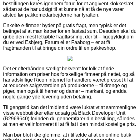
bestillingen køres igennem forud for et angivent klokkeslæt,
sådan at de har udsigt til at kunne nå at få de nye varer
afsted før pakkemedarbejderne har fyraften.
Enkelte e-firmaer byder på gratis fragt, men typisk er det
betinget af at man køber for en fastsat sum. Desuden skal du
gribe den mest letkøbte fragtløsning, der tit – ligegyldigt om
du er ved Esbjerg, Farum eller Faaborg – er at få
fragtmanden til at bringe din ordre til en pakkeshop.
Det er efterhånden særligt bekvemt for folk at finde
information om priser hos forskellige firmaer på nettet, og så
har adskillige Ricoh internet forhandlere været presset til at
at reducere salgsværdien på produkterne – til drenge og
piger, men også til herrer og damer – markant, og endda
nogle gange yde levering uden betaling.
Til gengæld kan det imidlertid være lukrativt at sammenligne
visse webbutikker efter udsalg på Black Developer Unit
(B2969640) forinden du gennemfører din bestilling, således
at man er velinformeret til at få fat i den mindst kostelige pris.
Man bør blot ikke glemme, at i tilfælde af at en online butik