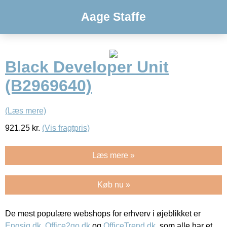
Aage Staffe
Black Developer Unit
(B2969640)
(Læs mere)
921.25
kr.
(Vis fragtpris)
Læs mere »
Køb nu »
De mest populære webshops for erhverv i øjeblikket er
Engsig.dk
,
Office2go.dk
og
OfficeTrend.dk
, som alle har et