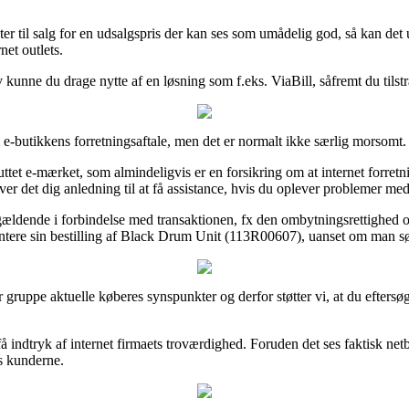
r til salg for en udsalgspris der kan ses som umådelig god, så kan det
net outlets.
iv kunne du drage nytte af en løsning som f.eks. ViaBill, såfremt du tils
-butikkens forretningsaftale, men det er normalt ikke særlig morsomt.
et e-mærket, som almindeligvis er en forsikring om at internet forretning
ver det dig anledning til at få assistance, hvis du oplever problemer me
g gældende i forbindelse med transaktionen, fx den ombytningsrettighed o
tere sin bestilling af Black Drum Unit (113R00607), uanset om man søge
tor gruppe aktuelle køberes synspunkter og derfor støtter vi, at du eft
få indtryk af internet firmaets troværdighed. Foruden det ses faktisk ne
os kunderne.