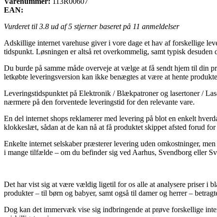
Varenummer:
113R00607
EAN:
Vurderet til
3.8
ud af 5 stjerner baseret på
11
anmeldelser
Adskillige internet varehuse giver i vore dage et hav af forskellige lev
tidspunkt. Løsningen er altså ret overkommelig, samt typisk desude
Du burde på samme måde overveje at vælge at få sendt hjem til din pr
letkøbte leveringsversion kan ikke benægtes at være at hente produktern
Leveringstidspunktet på Elektronik / Blækpatroner og lasertoner / Laser
nærmere på den forventede leveringstid for den relevante vare.
En del internet shops reklamerer med levering på blot en enkelt hverda
klokkeslæt, sådan at de kan nå at få produktet skippet afsted forud for 
Enkelte internet selskaber præsterer levering uden omkostninger, men f
i mange tilfælde – om du befinder sig ved Aarhus, Svendborg eller Svens
Det har vist sig at være vældig ligetil for os alle at analysere priser 
produkter – til børn og babyer, samt også til damer og herrer – betragt
Dog kan det immervæk vise sig indbringende at prøve forskellige inter