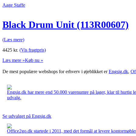
Aage Staffe
Black Drum Unit (113R00607)
(Læs mere)
4425
kr.
(Vis fragtpris)
Læs mere »
Køb nu »
De mest populære webshops for erhverv i øjeblikket er
Engsig.dk
,
Of
Engsig.dk har mere end 50.000 varenumre på lager, klar til hurtig lev
udvalg.
Se udvalget på Engsig.dk
Office2go.dk startede i 2011, med det formål at levere kontormøbler