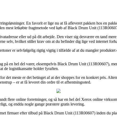
eringsløsninger. En favorit er lige nu at få afleveret pakken hos en pakke
n den mest letkøbte fragtmetode ved køb af Black Drum Unit (113R00607
ivatadresse eller ud på dit arbejde. Den viser sig desværre en tand me
e selv, hvilket stiller krav om at du befinder dig lige ved internet for
toner er selvfølgelig rigtig vigtig i tilfælde af at du mangler produktet
g på en hel del varer, eksempelvis Black Drum Unit (113R00607), men som
at de logistikansatte holder fyraften.
or det meste er det betinget af at der shoppes for en konkret pris. Alte
trup – er at få leveret din ordre til et afhentningssted.
i blandt flere online forretninger, og så har en hel del Xerox online virk
eligt, og endda nogle gange præstere gratis levering.
net firmaer efter tilbud på Black Drum Unit (113R00607) inden du placer