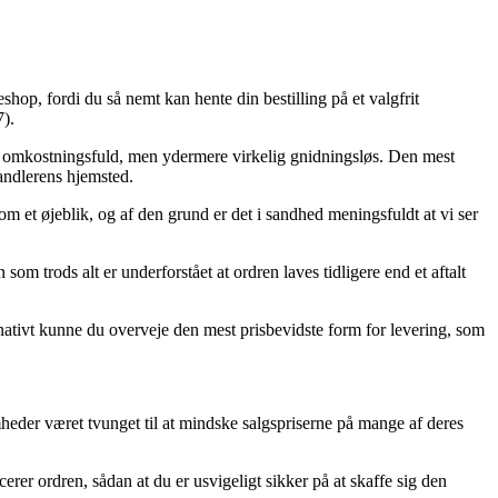
shop, fordi du så nemt kan hente din bestilling på et valgfrit
).
re omkostningsfuld, men ydermere virkelig gnidningsløs. Den mest
handlerens hjemsted.
 om et øjeblik, og af den grund er det i sandhed meningsfuldt at vi ser
 trods alt er underforstået at ordren laves tidligere end et aftalt
rnativt kunne du overveje den mest prisbevidste form for levering, som
somheder været tvunget til at mindske salgspriserne på mange af deres
er ordren, sådan at du er usvigeligt sikker på at skaffe sig den