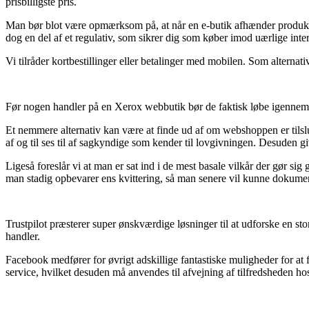
prisbilligste pris.
Man bør blot være opmærksom på, at når en e-butik afhænder produkte
dog en del af et regulativ, som sikrer dig som køber imod uærlige inter
Vi tilråder kortbestillinger eller betalinger med mobilen. Som alternat
Før nogen handler på en Xerox webbutik bør de faktisk løbe igennem e
Et nemmere alternativ kan være at finde ud af om webshoppen er tilslutt
af og til ses til af sagkyndige som kender til lovgivningen. Desuden gi
Ligeså foreslår vi at man er sat ind i de mest basale vilkår der gør si
man stadig opbevarer ens kvittering, så man senere vil kunne dokumen
Trustpilot præsterer super ønskværdige løsninger til at udforske en s
handler.
Facebook medfører for øvrigt adskillige fantastiske muligheder for at 
service, hvilket desuden må anvendes til afvejning af tilfredsheden h