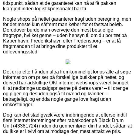
tidspunkt, sådan at de garanteret kan nå at få pakken
klargjort inden logistikpersonalet har fri.
Nogle shops på nettet garanterer fragt uden beregning, men
for det meste kun såfremt man køber for et fastsat beløb.
Derudover burde man overveje den mest betalelige
fragttype, hvilket gerne – uden hensyn til om du bor tæt på
København, Frederikshavn eller Fredensborg – er at få
fragtmanden til at bringe dine produkter til et
udleveringssted.
Det er jo efterhånden ultra fremkommeligt for os alle at søge
information om priser på forskellige butikker på nettet, og
derved har adskillige OKI internet webshops været tvunget
til at nedbringe udsalgspriserne på deres varer – til drenge
og piger, og desuden også til mænd og kvinder –
betragteligt, og endda nogle gange love fragt uden
omkostninger.
Dog kan det stadigvæk være indbringende at efterse indtil
flere internet forretninger efter rabatkoder på Black Drum
Unit (43381724) inden du gennemfører din handel, sådan at
du ikke er i tvivl om at modtage den mest attraktive pris.