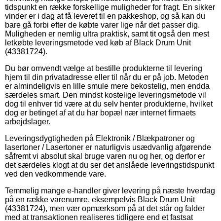
tidspunkt en række forskellige muligheder for fragt. En sikker
vinder er i dag at få leveret til en pakkeshop, og så kan du
bare gå forbi efter de købte varer lige når det passer dig.
Muligheden er nemlig ultra praktisk, samt tit også den mest
letkøbte leveringsmetode ved køb af Black Drum Unit
(43381724).
Du bør omvendt vælge at bestille produkterne til levering
hjem til din privatadresse eller til når du er på job. Metoden
er almindeligvis en lille smule mere bekostelig, men endda
særdeles smart. Den mindst kostelige leveringsmetode vil
dog til enhver tid være at du selv henter produkterne, hvilket
dog er betinget af at du har bopæl nær internet firmaets
arbejdslager.
Leveringsdygtigheden på Elektronik / Blækpatroner og
lasertoner / Lasertoner er naturligvis usædvanlig afgørende
såfremt vi absolut skal bruge varen nu og her, og derfor er
det særdeles klogt at du ser det anslåede leveringstidspunkt
ved den vedkommende vare.
Temmelig mange e-handler giver levering på næste hverdag
på en række varenumre, eksempelvis Black Drum Unit
(43381724), men vær opmærksom på at det står og falder
med at transaktionen realiseres tidligere end et fastsat