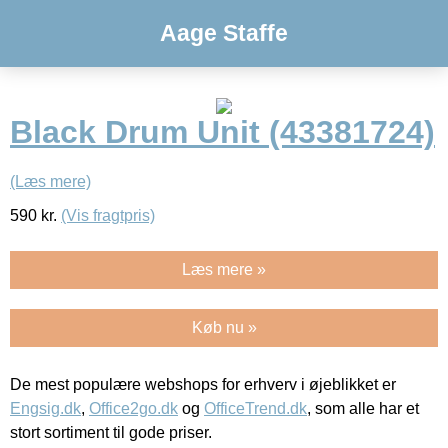
Aage Staffe
Black Drum Unit (43381724)
(Læs mere)
590
kr.
(Vis fragtpris)
Læs mere »
Køb nu »
De mest populære webshops for erhverv i øjeblikket er
Engsig.dk
,
Office2go.dk
og
OfficeTrend.dk
, som alle har et
stort sortiment til gode priser.