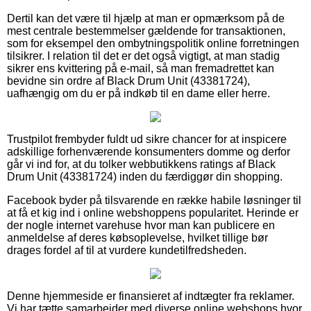
Dertil kan det være til hjælp at man er opmærksom på de
mest centrale bestemmelser gældende for transaktionen,
som for eksempel den ombytningspolitik online forretningen
tilsikrer. I relation til det er det også vigtigt, at man stadig
sikrer ens kvittering på e-mail, så man fremadrettet kan
bevidne sin ordre af Black Drum Unit (43381724),
uafhængig om du er på indkøb til en dame eller herre.
Trustpilot frembyder fuldt ud sikre chancer for at inspicere
adskillige forhenværende konsumenters domme og derfor
går vi ind for, at du tolker webbutikkens ratings af Black
Drum Unit (43381724) inden du færdiggør din shopping.
Facebook byder på tilsvarende en række habile løsninger til
at få et kig ind i online webshoppens popularitet. Herinde er
der nogle internet varehuse hvor man kan publicere en
anmeldelse af deres købsoplevelse, hvilket tillige bør
drages fordel af til at vurdere kundetilfredsheden.
Denne hjemmeside er finansieret af indtægter fra reklamer.
Vi har tætte samarbejder med diverse online webshops hvor