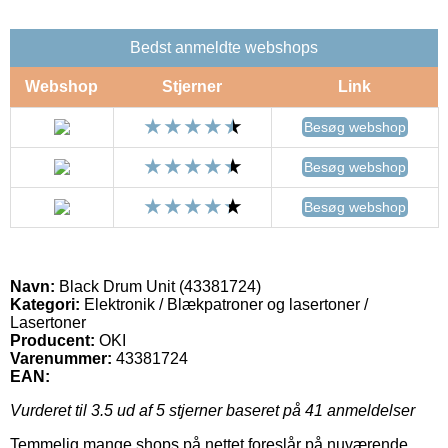
Bedst anmeldte webshops
Webshop
Stjerner
Link
Besøg webshop
Besøg webshop
Besøg webshop
Navn:
Black Drum Unit (43381724)
Kategori:
Elektronik / Blækpatroner og lasertoner /
Lasertoner
Producent:
OKI
Varenummer:
43381724
EAN:
Vurderet til
3.5
ud af 5 stjerner baseret på
41
anmeldelser
Temmelig mange shops på nettet foreslår på nuværende