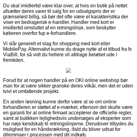
Du skal imidlertid være klar over, at hvis en butik på nettet
afsætter deres varer til salg for en udsalgspris der er
grænseløst billig, så bør det ofte være et karakteristika der
viser en bedragerisk e-handler. Handler med kort er
imidlertid omsluttet af en retningslinje, som beskytter
køberen overfor fup e-forhandlere.
Vi slår generelt et slag for shopping med kort eller
MobilePay. Alternativt kunne du drage nytte af et tilbud fra fx
ViaBill, for så vidt du hellere vil afdrage beløbet ude i
fremtiden.
Forud for at nogen handler på en OKI online webshop bør
man for at være sikker granske deres vilkår, men det er uden
tvivl et omfattende projekt.
En anden løsning kunne derfor være at se om online
forhandleren er støttet af e-mærket, eftersom det skulle være
en garanti for at online firmaet accepterer de officielle regler,
samt at butikken lejlighedsvis undersøges af eksperter som
har nøje kendskab til retningslinjerne. Derudover tilbydes du
mulighed for en håndsrækning, ifald du bliver udsat for
dilemmaer i processen med dit indkøb.