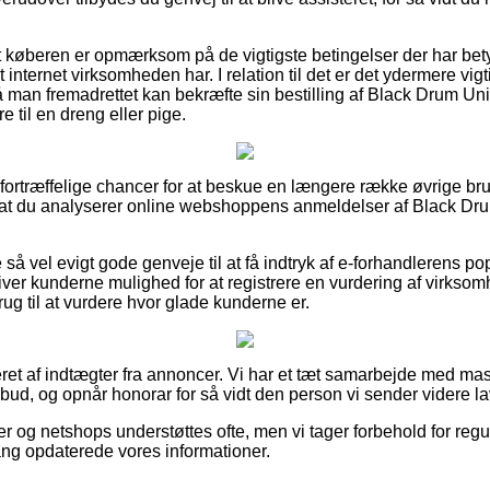
at køberen er opmærksom på de vigtigste betingelser der har bet
internet virksomheden har. I relation til det er det ydermere vigti
å man fremadrettet kan bekræfte sin bestilling af Black Drum U
e til en dreng eller pige.
g fortræffelige chancer for at beskue en længere række øvrige b
vi, at du analyserer online webshoppens anmeldelser af Black D
å vel evigt gode genveje til at få indtryk af e-forhandlerens pop
ver kunderne mulighed for at registrere en vurdering af virkso
rug til at vurdere hvor glade kunderne er.
eret af indtægter fra annoncer. Vi har et tæt samarbejde med mas
bud, og opnår honorar for så vidt den person vi sender videre la
r og netshops understøttes ofte, men vi tager forbehold for reg
 gang opdaterede vores informationer.