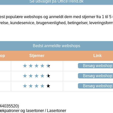
Se udvalget på OfficeTrend.dk
t populære webshops og anmeldt dem med stjerner fra 1 til 5 ud
rrelse, kundeservice, brugervenlighed, betingelser, leveringsfor
Bedst anmeldte webshops
op
Stjerner
Link
Besøg webshop
Besøg webshop
Besøg webshop
(44035520)
lækpatroner og lasertoner / Lasertoner