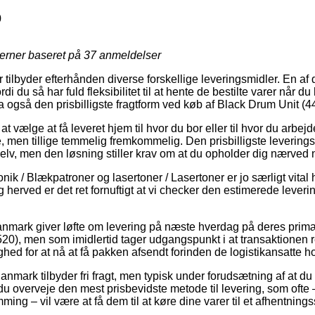
0
jerner baseret på
37
anmeldelser
er tilbyder efterhånden diverse forskellige leveringsmidler. En af
di du så har fuld fleksibilitet til at hente de bestilte varer når du
 også den prisbilligste fragtform ved køb af Black Drum Unit (
t vælge at få leveret hjem til hvor du bor eller til hvor du arbej
, men tillige temmelig fremkommelig. Den prisbilligste leverin
elv, men den løsning stiller krav om at du opholder dig nærved 
nik / Blækpatroner og lasertoner / Lasertoner er jo særligt vital
og herved er det ret fornuftigt at vi checker den estimerede lever
Danmark giver løfte om levering på næste hverdag på deres prim
0), men som imidlertid tager udgangspunkt i at transaktionen re
ghed for at nå at få pakken afsendt forinden de logistikansatte ho
Danmark tilbyder fri fragt, men typisk under forudsætning af at du
du overveje den mest prisbevidste metode til levering, som ofte
ing – vil være at få dem til at køre dine varer til et afhentnings