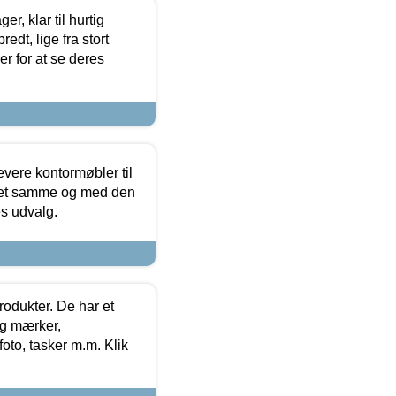
, klar til hurtig
edt, lige fra stort
er for at se deres
evere kontormøbler til
 det samme og med den
es udvalg.
rodukter. De har et
og mærker,
foto, tasker m.m. Klik