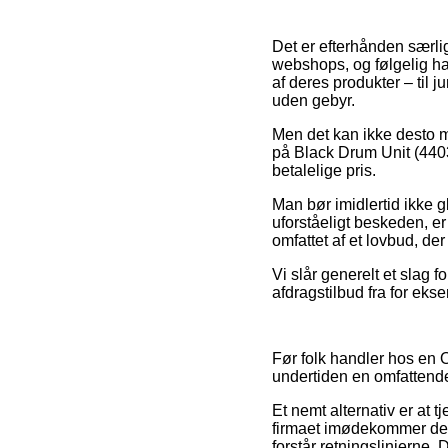
Det er efterhånden særli
webshops, og følgelig ha
af deres produkter – til 
uden gebyr.
Men det kan ikke desto m
på Black Drum Unit (4403
betalelige pris.
Man bør imidlertid ikke gl
uforståeligt beskeden, er
omfattet af et lovbud, der
Vi slår generelt et slag
afdragstilbud fra for eks
Før folk handler hos en O
undertiden en omfattend
Et nemt alternativ er at 
firmaet imødekommer de o
forstår retningslinjerne. 