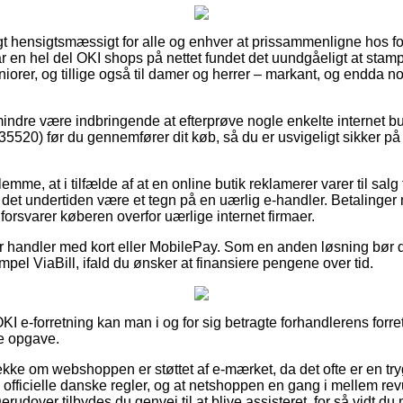
gt hensigtsmæssigt for alle og enhver at prissammenligne hos fo
r en hel del OKI shops på nettet fundet det uundgåeligt at sta
juniorer, og tillige også til damer og herrer – markant, og endda 
indre være indbringende at efterprøve nogle enkelte internet but
5520) før du gennemfører dit køb, så du er usvigeligt sikker på 
emme, at i tilfælde af at en online butik reklamerer varer til salg 
 det undertiden være et tegn på en uærlig e-handler. Betalinger m
 forsvarer køberen overfor uærlige internet firmaer.
 for handler med kort eller MobilePay. Som en anden løsning bør
empel ViaBill, ifald du ønsker at finansiere pengene over tid.
KI e-forretning kan man i og for sig betragte forhandlerens forre
e opgave.
tjekke om webshoppen er støttet af e-mærket, da det ofte er en tr
fficielle danske regler, og at netshoppen en gang i mellem rev
Derudover tilbydes du genvej til at blive assisteret, for så vidt 