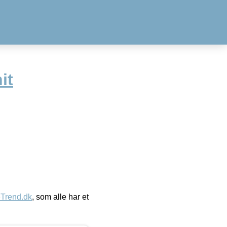
it
eTrend.dk
, som alle har et