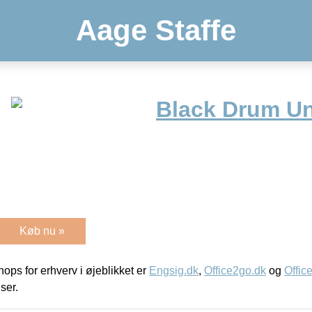
Aage Staffe
Black Drum Un
Køb nu »
ps for erhverv i øjeblikket er
Engsig.dk
,
Office2go.dk
og
Offic
iser.