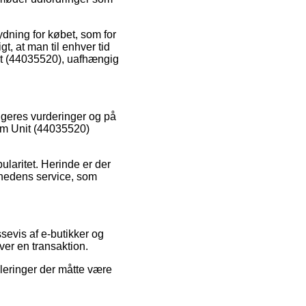
ydning for købet, som for
gt, at man til enhver tid
nit (44035520), uafhængig
rugeres vurderinger og på
rum Unit (44035520)
ularitet. Herinde er der
mhedens service, som
sevis af e-butikker og
ver en transaktion.
uleringer der måtte være