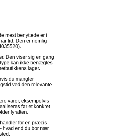
 de mest benyttede er i
 har tid. Den er nemlig
44035520).
der. Den viser sig en gang
gstype kan ikke benægtes
netbutikkens lager.
 hvis du mangler
ingstid ved den relevante
ære varer, eksempelvis
aliseres før et konkret
lder fyraften.
 handler for en præcis
 – hvad end du bor nær
sted.