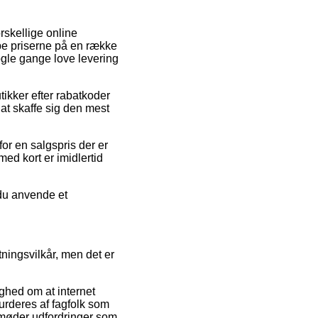
rskellige online
mpe priserne på en række
nogle gange love levering
ikker efter rabatkoder
at skaffe sig den mest
for en salgspris der er
ed kort er imidlertid
 du anvende et
tningsvilkår, men det er
yghed om at internet
urderes af fagfolk som
du møder udfordringer som