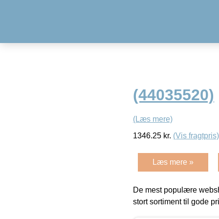
(44035520)
(Læs mere)
1346.25
kr.
(Vis fragtpris)
Læs mere »
De mest populære websho
stort sortiment til gode pr