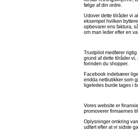
følge af din ordre.
Udover dette tilråder vi 
eksempel hvilken bytteret 
opbevarer ens faktura, s
om man leder efter en var
Trustpilot medfører rigti
grund af dette tilråder 
forinden du shopper.
Facebook indebærer lige s
endda netbutikker som gi
ligeledes burde tages i b
Vores website er finansi
promoverer firmaernes til
Oplysninger omkring vare
udført efter at vi sidste