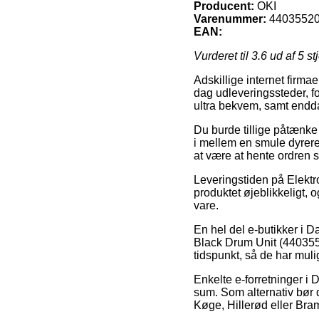
Producent:
OKI
Varenummer:
4403552
EAN:
Vurderet til
3.6
ud af 5 st
Adskillige internet firma
dag udleveringssteder, for
ultra bekvem, samt endda
Du burde tillige påtænke a
i mellem en smule dyrere
at være at hente ordren s
Leveringstiden på Elektro
produktet øjeblikkeligt, 
vare.
En hel del e-butikker i 
Black Drum Unit (4403552
tidspunkt, så de har muli
Enkelte e-forretninger i 
sum. Som alternativ bør 
Køge, Hillerød eller Bramm