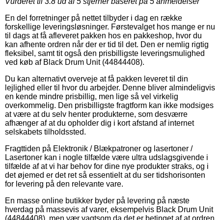
Vurderet til
3.8
ud af 5 stjerner baseret på
5
anmeldelser
En del forretninger på nettet tilbyder i dag en række
forskellige leveringsløsninger. Førstevalget hos mange er nu
til dags at få afleveret pakken hos en pakkeshop, hvor du
kan afhente ordren når der er tid til det. Den er nemlig rigtig
fleksibel, samt tit også den prisbilligste leveringsmulighed
ved køb af Black Drum Unit (44844408).
Du kan alternativt overveje at få pakken leveret til din
lejlighed eller til hvor du arbejder. Denne bliver almindeligvis
en kende mindre prisbillig, men lige så vel virkelig
overkommelig. Den prisbilligste fragtform kan ikke modsiges
at være at du selv henter produkterne, som desværre
afhænger af at du opholder dig i kort afstand af internet
selskabets tilholdssted.
Fragttiden på Elektronik / Blækpatroner og lasertoner /
Lasertoner kan i nogle tilfælde være ultra udslagsgivende i
tilfælde af at vi har behov for dine nye produkter straks, og i
det øjemed er det ret så essentielt at du ser tidshorisonten
for levering på den relevante vare.
En masse online butikker byder på levering på næste
hverdag på massevis af varer, eksempelvis Black Drum Unit
(44844408), men vær vagtsom da det er betinget af at ordren