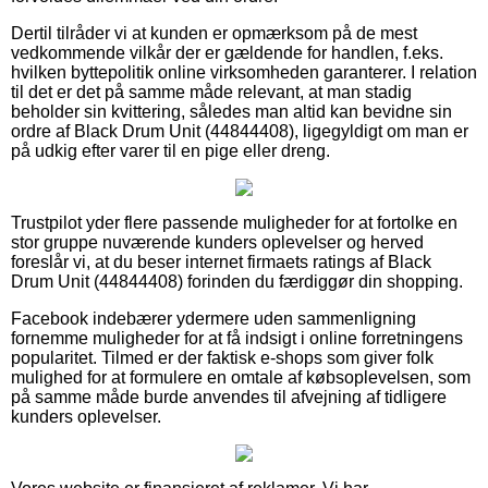
Dertil tilråder vi at kunden er opmærksom på de mest
vedkommende vilkår der er gældende for handlen, f.eks.
hvilken byttepolitik online virksomheden garanterer. I relation
til det er det på samme måde relevant, at man stadig
beholder sin kvittering, således man altid kan bevidne sin
ordre af Black Drum Unit (44844408), ligegyldigt om man er
på udkig efter varer til en pige eller dreng.
Trustpilot yder flere passende muligheder for at fortolke en
stor gruppe nuværende kunders oplevelser og herved
foreslår vi, at du beser internet firmaets ratings af Black
Drum Unit (44844408) forinden du færdiggør din shopping.
Facebook indebærer ydermere uden sammenligning
fornemme muligheder for at få indsigt i online forretningens
popularitet. Tilmed er der faktisk e-shops som giver folk
mulighed for at formulere en omtale af købsoplevelsen, som
på samme måde burde anvendes til afvejning af tidligere
kunders oplevelser.