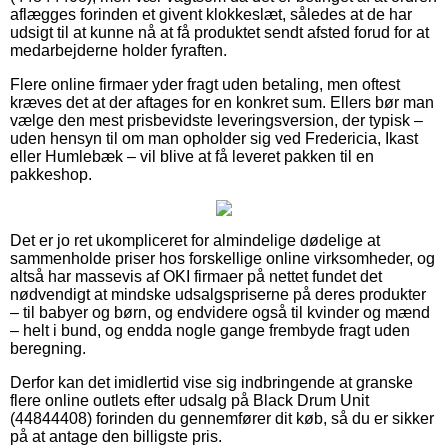
aflægges forinden et givent klokkeslæt, således at de har
udsigt til at kunne nå at få produktet sendt afsted forud for at
medarbejderne holder fyraften.
Flere online firmaer yder fragt uden betaling, men oftest
kræves det at der aftages for en konkret sum. Ellers bør man
vælge den mest prisbevidste leveringsversion, der typisk –
uden hensyn til om man opholder sig ved Fredericia, Ikast
eller Humlebæk – vil blive at få leveret pakken til en
pakkeshop.
Det er jo ret ukompliceret for almindelige dødelige at
sammenholde priser hos forskellige online virksomheder, og
altså har massevis af OKI firmaer på nettet fundet det
nødvendigt at mindske udsalgspriserne på deres produkter
– til babyer og børn, og endvidere også til kvinder og mænd
– helt i bund, og endda nogle gange frembyde fragt uden
beregning.
Derfor kan det imidlertid vise sig indbringende at granske
flere online outlets efter udsalg på Black Drum Unit
(44844408) forinden du gennemfører dit køb, så du er sikker
på at antage den billigste pris.