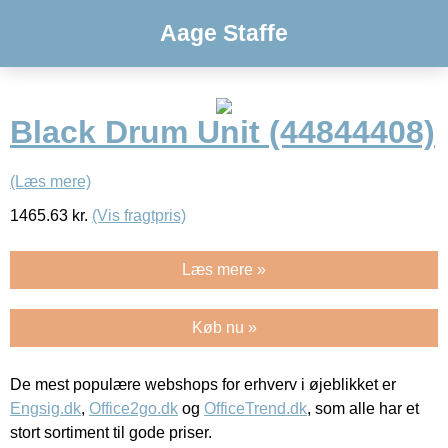
Aage Staffe
Black Drum Unit (44844408)
(Læs mere)
1465.63
kr.
(Vis fragtpris)
Læs mere »
Køb nu »
De mest populære webshops for erhverv i øjeblikket er
Engsig.dk
,
Office2go.dk
og
OfficeTrend.dk
, som alle har et
stort sortiment til gode priser.