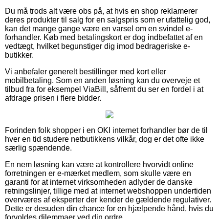
Du må trods alt være obs på, at hvis en shop reklamerer
deres produkter til salg for en salgspris som er ufattelig god,
kan det mange gange være en varsel om en svindel e-
forhandler. Køb med betalingskort er dog indbefattet af en
vedtægt, hvilket begunstiger dig imod bedrageriske e-
butikker.
Vi anbefaler generelt bestillinger med kort eller
mobilbetaling. Som en anden løsning kan du overveje et
tilbud fra for eksempel ViaBill, såfremt du ser en fordel i at
afdrage prisen i flere bidder.
Forinden folk shopper i en OKI internet forhandler bør de til
hver en tid studere netbutikkens vilkår, dog er det ofte ikke
særlig spændende.
En nem løsning kan være at kontrollere hvorvidt online
forretningen er e-mærket medlem, som skulle være en
garanti for at internet virksomheden adlyder de danske
retningslinjer, tillige med at internet webshoppen undertiden
overværes af eksperter der kender de gældende regulativer.
Dette er desuden din chance for en hjælpende hånd, hvis du
forvoldes dilemmaer ved din ordre.