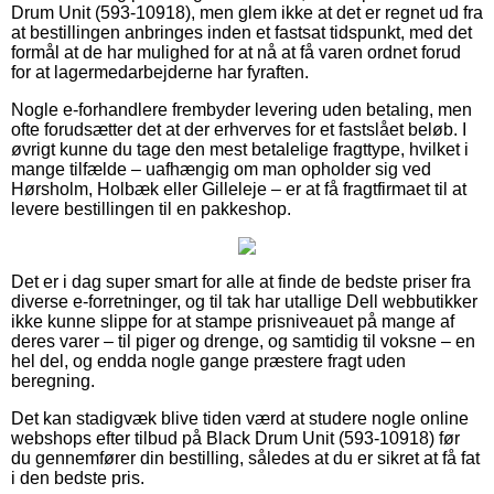
Drum Unit (593-10918), men glem ikke at det er regnet ud fra
at bestillingen anbringes inden et fastsat tidspunkt, med det
formål at de har mulighed for at nå at få varen ordnet forud
for at lagermedarbejderne har fyraften.
Nogle e-forhandlere frembyder levering uden betaling, men
ofte forudsætter det at der erhverves for et fastslået beløb. I
øvrigt kunne du tage den mest betalelige fragttype, hvilket i
mange tilfælde – uafhængig om man opholder sig ved
Hørsholm, Holbæk eller Gilleleje – er at få fragtfirmaet til at
levere bestillingen til en pakkeshop.
Det er i dag super smart for alle at finde de bedste priser fra
diverse e-forretninger, og til tak har utallige Dell webbutikker
ikke kunne slippe for at stampe prisniveauet på mange af
deres varer – til piger og drenge, og samtidig til voksne – en
hel del, og endda nogle gange præstere fragt uden
beregning.
Det kan stadigvæk blive tiden værd at studere nogle online
webshops efter tilbud på Black Drum Unit (593-10918) før
du gennemfører din bestilling, således at du er sikret at få fat
i den bedste pris.