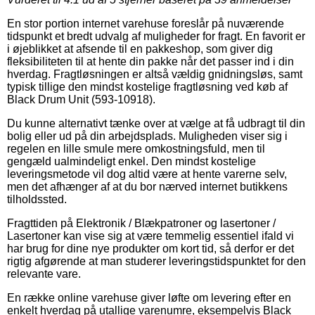
En stor portion internet varehuse foreslår på nuværende
tidspunkt et bredt udvalg af muligheder for fragt. En favorit er
i øjeblikket at afsende til en pakkeshop, som giver dig
fleksibiliteten til at hente din pakke når det passer ind i din
hverdag. Fragtløsningen er altså vældig gnidningsløs, samt
typisk tillige den mindst kostelige fragtløsning ved køb af
Black Drum Unit (593-10918).
Du kunne alternativt tænke over at vælge at få udbragt til din
bolig eller ud på din arbejdsplads. Muligheden viser sig i
regelen en lille smule mere omkostningsfuld, men til
gengæld ualmindeligt enkel. Den mindst kostelige
leveringsmetode vil dog altid være at hente varerne selv,
men det afhænger af at du bor nærved internet butikkens
tilholdssted.
Fragttiden på Elektronik / Blækpatroner og lasertoner /
Lasertoner kan vise sig at være temmelig essentiel ifald vi
har brug for dine nye produkter om kort tid, så derfor er det
rigtig afgørende at man studerer leveringstidspunktet for den
relevante vare.
En række online varehuse giver løfte om levering efter en
enkelt hverdag på utallige varenumre, eksempelvis Black