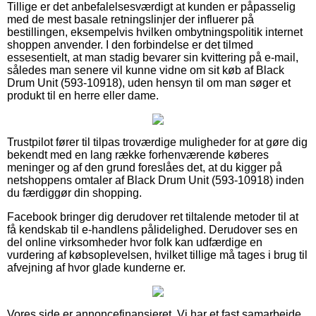
Tillige er det anbefalelsesværdigt at kunden er påpasselig
med de mest basale retningslinjer der influerer på
bestillingen, eksempelvis hvilken ombytningspolitik internet
shoppen anvender. I den forbindelse er det tilmed
essesentielt, at man stadig bevarer sin kvittering på e-mail,
således man senere vil kunne vidne om sit køb af Black
Drum Unit (593-10918), uden hensyn til om man søger et
produkt til en herre eller dame.
Trustpilot fører til tilpas troværdige muligheder for at gøre dig
bekendt med en lang række forhenværende køberes
meninger og af den grund foreslåes det, at du kigger på
netshoppens omtaler af Black Drum Unit (593-10918) inden
du færdiggør din shopping.
Facebook bringer dig derudover ret tiltalende metoder til at
få kendskab til e-handlens pålidelighed. Derudover ses en
del online virksomheder hvor folk kan udfærdige en
vurdering af købsoplevelsen, hvilket tillige må tages i brug til
afvejning af hvor glade kunderne er.
Vores side er annoncefinansieret. Vi har et fast samarbejde