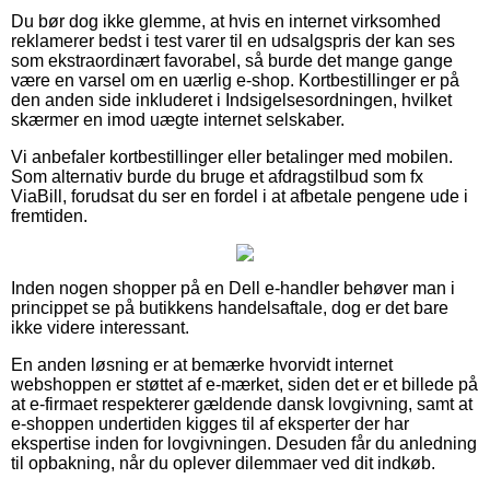
Du bør dog ikke glemme, at hvis en internet virksomhed
reklamerer bedst i test varer til en udsalgspris der kan ses
som ekstraordinært favorabel, så burde det mange gange
være en varsel om en uærlig e-shop. Kortbestillinger er på
den anden side inkluderet i Indsigelsesordningen, hvilket
skærmer en imod uægte internet selskaber.
Vi anbefaler kortbestillinger eller betalinger med mobilen.
Som alternativ burde du bruge et afdragstilbud som fx
ViaBill, forudsat du ser en fordel i at afbetale pengene ude i
fremtiden.
Inden nogen shopper på en Dell e-handler behøver man i
princippet se på butikkens handelsaftale, dog er det bare
ikke videre interessant.
En anden løsning er at bemærke hvorvidt internet
webshoppen er støttet af e-mærket, siden det er et billede på
at e-firmaet respekterer gældende dansk lovgivning, samt at
e-shoppen undertiden kigges til af eksperter der har
ekspertise inden for lovgivningen. Desuden får du anledning
til opbakning, når du oplever dilemmaer ved dit indkøb.