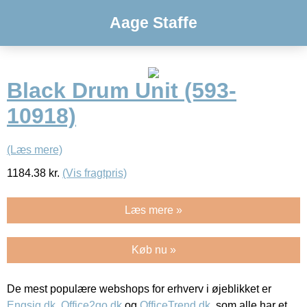
Aage Staffe
Black Drum Unit (593-
10918)
(Læs mere)
1184.38
kr.
(Vis fragtpris)
Læs mere »
Køb nu »
De mest populære webshops for erhverv i øjeblikket er
Engsig.dk
,
Office2go.dk
og
OfficeTrend.dk
, som alle har et