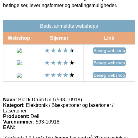
betingelser, leveringsformer og betalingsmuligheder.
Bedst anmeldte webshops
Webshop
Stjerner
Link
Besøg webshop
Besøg webshop
Besøg webshop
Navn:
Black Drum Unit (593-10918)
Kategori:
Elektronik / Blækpatroner og lasertoner /
Lasertoner
Producent:
Dell
Varenummer:
593-10918
EAN:
Vurderet til
4.1
ud af 5 stjerner baseret på
39
anmeldelser