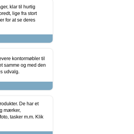
, klar til hurtig
edt, lige fra stort
er for at se deres
evere kontormøbler til
 det samme og med den
es udvalg.
rodukter. De har et
og mærker,
foto, tasker m.m. Klik