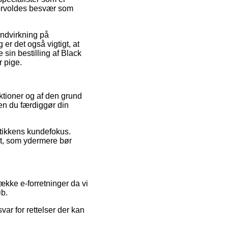
forvoldes besvær som
indvirkning på
r det også vigtigt, at
sin bestilling af Black
r pige.
ektioner og af den grund
en du færdiggør din
utikkens kundefokus.
t, som ydermere bør
ække e-forretninger da vi
øb.
ar for rettelser der kan