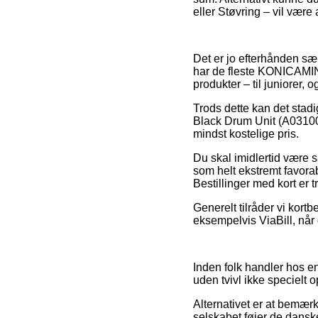
eller Støvring – vil være 
Det er jo efterhånden sær
har de fleste KONICAMINO
produkter – til juniorer,
Trods dette kan det stadi
Black Drum Unit (A03100J
mindst kostelige pris.
Du skal imidlertid være s
som helt ekstremt favorab
Bestillinger med kort er 
Generelt tilråder vi kort
eksempelvis ViaBill, når 
Inden folk handler hos 
uden tvivl ikke specielt 
Alternativet er at bemærk
selskabet føjer de danske 