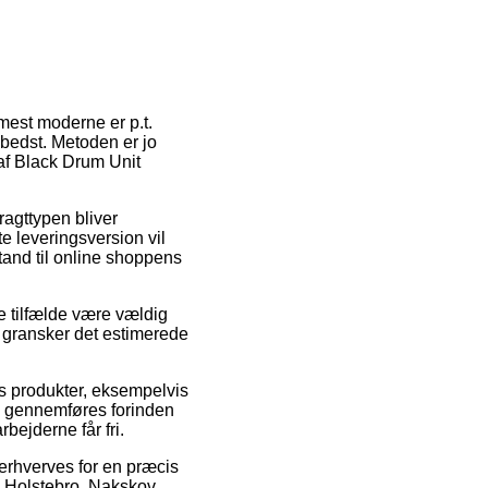
mest moderne er p.t.
 bedst. Metoden er jo
af Black Drum Unit
ragttypen bliver
e leveringsversion vil
stand til online shoppens
e tilfælde være vældig
n gransker det estimerede
s produkter, eksempelvis
en gennemføres forinden
bejderne får fri.
erhverves for en præcis
ed Holstebro, Nakskov