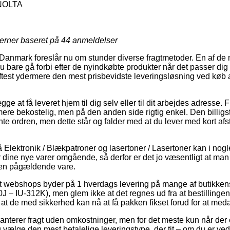
NOLTA
jerner baseret på
44
anmeldelser
 Danmark foreslår nu om stunder diverse fragtmetoder. En af de 
 bare gå forbi efter de nyindkøbte produkter når det passer dig
ftest ydermere den mest prisbevidste leveringsløsning ved køb 
e at få leveret hjem til dig selv eller til dit arbejdes adresse. F
ere bekostelig, men på den anden side rigtig enkel. Den billigst
nte ordren, men dette står og falder med at du lever med kort af
Elektronik / Blækpatroner og lasertoner / Lasertoner kan i nogl
er dine nye varer omgående, så derfor er det jo væsentligt at ma
den pågældende vare.
 webshops byder på 1 hverdags levering på mange af butikken
 – IU-312K), men glem ikke at det regnes ud fra at bestilling
 at de med sikkerhed kan nå at få pakken fikset forud for at medar
nterer fragt uden omkostninger, men for det meste kun når der 
u vælge den mest betalelige leveringstype, der tit – om du er v