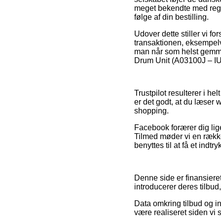
meget bekendte med regle
følge af din bestilling.
Udover dette stiller vi f
transaktionen, eksempelv
man når som helst gemmer 
Drum Unit (A03100J – IU-3
Trustpilot resulterer i h
er det godt, at du læser
shopping.
Facebook forærer dig lig
Tilmed møder vi en rækk
benyttes til at få et indt
Denne side er finansiere
introducerer deres tilbud
Data omkring tilbud og i
være realiseret siden vi