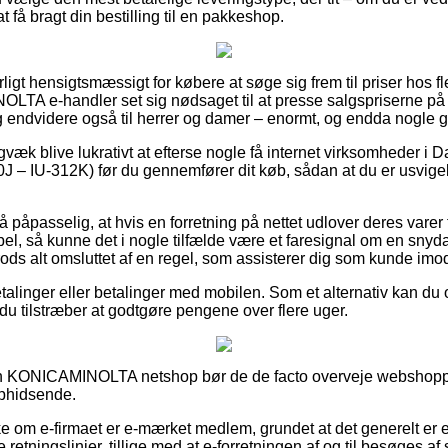
at få bragt din bestilling til en pakkeshop.
ligt hensigtsmæssigt for købere at søge sig frem til priser hos fl
LTA e-handler set sig nødsaget til at presse salgspriserne på
 og endvidere også til herrer og damer – enormt, og endda nogle ga
gvæk blive lukrativt at efterse nogle få internet virksomheder i D
 – IU-312K) før du gennemfører dit køb, sådan at du er usvigeli
å påpasselig, at hvis en forretning på nettet udlover deres varer t
el, så kunne det i nogle tilfælde være et faresignal om en snyd
trods alt omsluttet af en regel, som assisterer dig som kunde im
betalinger eller betalinger med mobilen. Som et alternativ kan du
du tilstræber at godtgøre pengene over flere uger.
en KONICAMINOLTA netshop bør de de facto overveje webshoppe
ophidsende.
e om e-firmaet er e-mærket medlem, grundet at det generelt er e
retningslinjer, tillige med at e-forretningen af og til besøges af