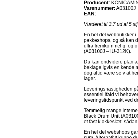
Producent:
KONICAMI
Varenummer:
A03100J
EAN:
Vurderet til
3.7
ud af 5 st
En hel del webbutikker i
pakkeshops, og så kan du
ultra fremkommelig, og o
(A03100J – IU-312K).
Du kan endvidere planlægg
beklageligvis en kende m
dog altid være selv at he
lager.
Leveringshastigheden på 
essentiel ifald vi behøv
leveringstidspunkt ved 
Temmelig mange internet
Black Drum Unit (A03100J
et fast klokkeslæt, sådan
En hel del webshops gara
sum. Alternativt kunne d