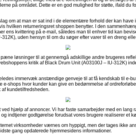
rne på området. Dette er en god mulighed for støtte, ifald du 
orslag om at man er sat ind i de elementære forhold der kan have 
is hvilken returneringsret shoppen benytter. I den sammenhæng e
ens kvittering på e-mail, således man til enhver tid kan bevise 
12K), uden hensyn til om du søger efter varer til en dreng elle
elt pæne løsninger til at gennemgå adskillige andre brugeres refl
 webshoppens kritik af Black Drum Unit (A03100J – IU-312K) ind
eledes immervæk anstændige genveje til at få kendskab til e-b
e e-shops hvor kunder kan give en bedømmelse af ordreforløbe
ryk af kundetilfredsheden.
t ved hjælp af annoncer. Vi har faste samarbejder med en lang r
, og indtjener godtgørelse forudsat vores brugere realiserer et k
nternet virksomheder værnes om hyppigt, men der tages ikke ansv
 sidste gang opdaterede hjemmesidens informationer.