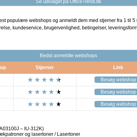
Se udvalget på OfficeTrend.dk
t populære webshops og anmeldt dem med stjerner fra 1 til 5 ud
rrelse, kundeservice, brugervenlighed, betingelser, leveringsfor
Bedst anmeldte webshops
op
Stjerner
Link
Besøg webshop
Besøg webshop
Besøg webshop
(A03100J – IU-312K)
lækpatroner og lasertoner / Lasertoner