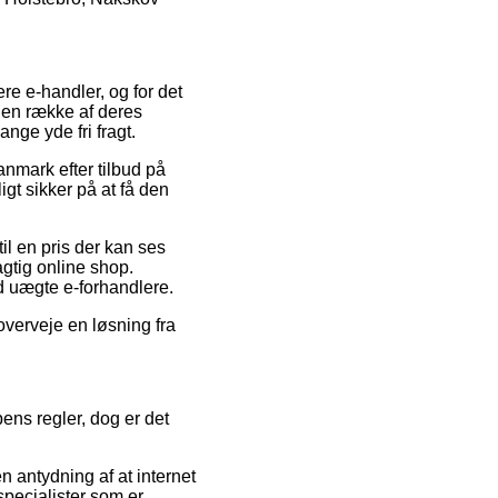
ere e-handler, og for det
 en række af deres
nge yde fri fragt.
anmark efter tilbud på
gt sikker på at få den
il en pris der kan ses
agtig online shop.
od uægte e-forhandlere.
 overveje en løsning fra
ns regler, dog er det
n antydning af at internet
 specialister som er