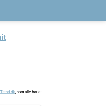
it
eTrend.dk
, som alle har et