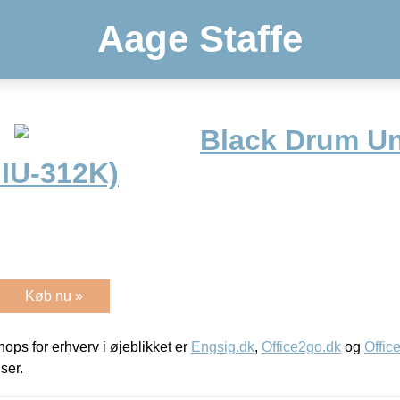
Aage Staffe
Black Drum Un
 IU-312K)
Køb nu »
ps for erhverv i øjeblikket er
Engsig.dk
,
Office2go.dk
og
Offic
iser.