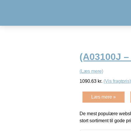
(A03100J –
(Læs mere)
1090.63
kr.
(Vis fragtpris)
Læs mere »
De mest populære websho
stort sortiment til gode pr