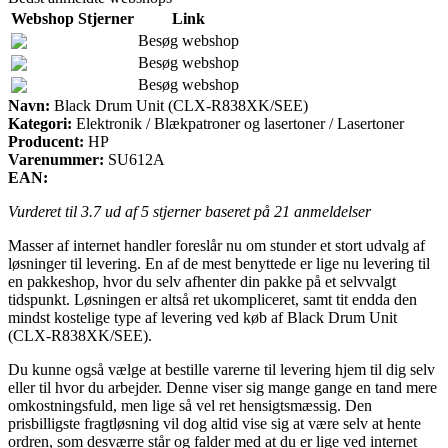
Webshop
Stjerner
Link
Besøg webshop
Besøg webshop
Besøg webshop
Navn:
Black Drum Unit (CLX-R838XK/SEE)
Kategori:
Elektronik / Blækpatroner og lasertoner / Lasertoner
Producent:
HP
Varenummer:
SU612A
EAN:
Vurderet til
3.7
ud af 5 stjerner baseret på
21
anmeldelser
Masser af internet handler foreslår nu om stunder et stort udvalg af
løsninger til levering. En af de mest benyttede er lige nu levering til
en pakkeshop, hvor du selv afhenter din pakke på et selvvalgt
tidspunkt. Løsningen er altså ret ukompliceret, samt tit endda den
mindst kostelige type af levering ved køb af Black Drum Unit
(CLX-R838XK/SEE).
Du kunne også vælge at bestille varerne til levering hjem til dig selv
eller til hvor du arbejder. Denne viser sig mange gange en tand mere
omkostningsfuld, men lige så vel ret hensigtsmæssig. Den
prisbilligste fragtløsning vil dog altid vise sig at være selv at hente
ordren, som desværre står og falder med at du er lige ved internet