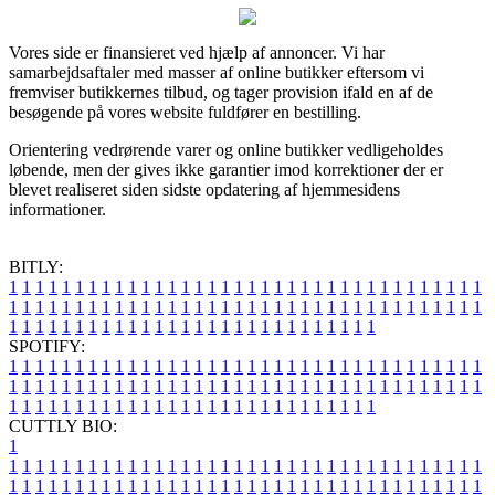
Vores side er finansieret ved hjælp af annoncer. Vi har
samarbejdsaftaler med masser af online butikker eftersom vi
fremviser butikkernes tilbud, og tager provision ifald en af de
besøgende på vores website fuldfører en bestilling.
Orientering vedrørende varer og online butikker vedligeholdes
løbende, men der gives ikke garantier imod korrektioner der er
blevet realiseret siden sidste opdatering af hjemmesidens
informationer.
BITLY:
1
1
1
1
1
1
1
1
1
1
1
1
1
1
1
1
1
1
1
1
1
1
1
1
1
1
1
1
1
1
1
1
1
1
1
1
1
1
1
1
1
1
1
1
1
1
1
1
1
1
1
1
1
1
1
1
1
1
1
1
1
1
1
1
1
1
1
1
1
1
1
1
1
1
1
1
1
1
1
1
1
1
1
1
1
1
1
1
1
1
1
1
1
1
1
1
1
1
1
1
SPOTIFY:
1
1
1
1
1
1
1
1
1
1
1
1
1
1
1
1
1
1
1
1
1
1
1
1
1
1
1
1
1
1
1
1
1
1
1
1
1
1
1
1
1
1
1
1
1
1
1
1
1
1
1
1
1
1
1
1
1
1
1
1
1
1
1
1
1
1
1
1
1
1
1
1
1
1
1
1
1
1
1
1
1
1
1
1
1
1
1
1
1
1
1
1
1
1
1
1
1
1
1
1
CUTTLY BIO:
1
1
1
1
1
1
1
1
1
1
1
1
1
1
1
1
1
1
1
1
1
1
1
1
1
1
1
1
1
1
1
1
1
1
1
1
1
1
1
1
1
1
1
1
1
1
1
1
1
1
1
1
1
1
1
1
1
1
1
1
1
1
1
1
1
1
1
1
1
1
1
1
1