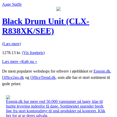
Aage Staffe
Black Drum Unit (CLX-
R838XK/SEE)
(Læs mere)
1278.13
kr.
(Vis fragtpris)
Læs mere »
Køb nu »
De mest populære webshops for erhverv i øjeblikket er
Engsig.dk
,
Office2go.dk
og
OfficeTrend.dk
, som alle har et stort sortiment til
gode priser.
Engsig.dk har mere end 50.000 varenumre på lager, klar til
hurtig levering indenfor få dage. Sortimentet spænder bredt,
lige fra stort kontorudstyr til små produkter på kontoret. Klik
her for at se deres udvalg.