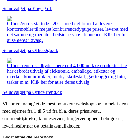
Se udvalget på Engsig.dk
Office2go.dk startede i 2011, med det formål at levere
kontormøbler til meget konkurrencedygtige priser, leveret med
det samme og med den bedste service i branchen. Klik her for
at se deres udvalg.
Se udvalget på Office2go.dk
OfficeTrend.dk tilbyder mere end 4.000 unikke produkter. De
har et bredt udvalg af elektronik, emballage, etiketter og
mærker, kontorartikler, hobby, skolestart, gæstebøger og foto,
tasker m.m. Klik her for at se deres udvalg.
Se udvalget på OfficeTrend.dk
Vi har gennemgået de mest populære webshops og anmeldt dem
med stjerner fra 1 til 5 ud fra bl.a. deres prisniveau,
sortimentstørrelse, kundeservice, brugervenlighed, betingelser,
leveringsformer og betalingsmuligheder.
Bedst anmeldte webshops