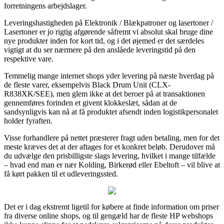
forretningens arbejdslager.
Leveringshastigheden på Elektronik / Blækpatroner og lasertoner /
Lasertoner er jo rigtig afgørende såfremt vi absolut skal bruge dine
nye produkter inden for kort tid, og i det øjemed er det særdeles
vigtigt at du ser nærmere på den anslåede leveringstid på den
respektive vare.
Temmelig mange internet shops yder levering på næste hverdag på
de fleste varer, eksempelvis Black Drum Unit (CLX-
R838XK/SEE), men glem ikke at det beroer på at transaktionen
gennemføres forinden et givent klokkeslæt, sådan at de
sandsynligvis kan nå at få produktet afsendt inden logistikpersonalet
holder fyraften.
Visse forhandlere på nettet præsterer fragt uden betaling, men for det
meste kræves det at der aftages for et konkret beløb. Derudover må
du udvælge den prisbilligste slags levering, hvilket i mange tilfælde
– hvad end man er nær Kolding, Birkerød eller Ebeltoft – vil blive at
få kørt pakken til et udleveringssted.
Det er i dag ekstremt ligetil for købere at finde information om priser
fra diverse online shops, og til gengæld har de fleste HP webshops