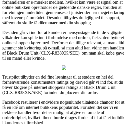
forhandleren er e-mærket medlem, hvilket kan være et signal om at
online butikken opretholder de gældende danske regler, foruden at
forretningen undertiden gennemses af jurister der har meget erfaring
med lovene på området. Desuden tilbydes du lejlighed til support,
såfremt du skulle få dilemmaer med din shopping.
Desuden går vi ind for at kunden er hensynstagende til de vigtigste
vilkår der kan spille ind i forbindelse med ordren, f.eks. den bytteret
online shoppen kører med. Derfor er det tillige relevant, at man altid
gemmer sin kvittering på e-mail, så man altid kan vidne om handlen
af Black Drum Unit (CLX-R838XK/SEE), om man skal købe gave
til en mand eller kvinde.
Trustpilot tilbyder en del fine løsninger til at studere en hel del
forhenværende konsumenters ratings og derved går vi ind for, at du
bliver klogere på internet shoppens ratings af Black Drum Unit
(CLX-R838XK/SEE) forinden du placerer din ordre.
Facebook resulterer i endvidere nogenlunde tiltalende chancer for at
få en idé om internet butikkens popularitet. Foruden det ser vi en
række e-handler hvor det er muligt at afgive en omtale af
ordreforløbet, hvilket tilmed burde drages fordel af til at få et indblik
i kundernes tilfredshed.