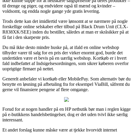
ikke kunne slippe for at nedskære salgspriserne på deres produkter –
til drenge og piger, og endvidere også til mænd og kvinder –
voldsomt, og endda nogle gange yde gratis levering.
Trods dette kan det imidlertid være lønsomt at se nærmere på nogle
forskellige online selskaber efter tilbud på Black Drum Unit (CLX-
R838XK/SEE) inden du bestiller, således at man er skråsikker på at
få fat i den skarpeste pris.
Du må ikke desto mindre huske på, at ifald en online webshop
tilbyder varer til salg for en pris der virker enormt god, burde det
undertiden være et bevis på en uærlig webshop. Kortkøb er i hvert
fald indbefattet af Indsigelsesordningen, som sikrer køberen overfor
uoprigtige firmaer på nettet.
Generelt anbefaler vi kortkøb eller MobilePay. Som alternativ bør du
benytte en løsning på afbetaling fra for eksempel ViaBill, såfremt du
gerne vil finansiere pengene af flere omgange.
Forud for at nogen handler på en HP netbutik bør man i reglen kigge
på e-butikkens handelsbetingelser, dog er det uden tvivl ikke særlig
interessant.
Et andet forslag kunne måske være at tjekke hvorvidt internet