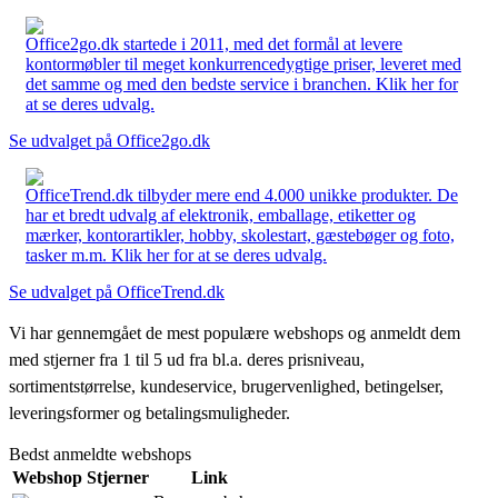
Office2go.dk startede i 2011, med det formål at levere
kontormøbler til meget konkurrencedygtige priser, leveret med
det samme og med den bedste service i branchen. Klik her for
at se deres udvalg.
Se udvalget på Office2go.dk
OfficeTrend.dk tilbyder mere end 4.000 unikke produkter. De
har et bredt udvalg af elektronik, emballage, etiketter og
mærker, kontorartikler, hobby, skolestart, gæstebøger og foto,
tasker m.m. Klik her for at se deres udvalg.
Se udvalget på OfficeTrend.dk
Vi har gennemgået de mest populære webshops og anmeldt dem
med stjerner fra 1 til 5 ud fra bl.a. deres prisniveau,
sortimentstørrelse, kundeservice, brugervenlighed, betingelser,
leveringsformer og betalingsmuligheder.
Bedst anmeldte webshops
Webshop
Stjerner
Link