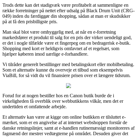
Trods dette kan det stadigvæk være profitabelt at sammenligne en
række forretninger på nettet efter udsalg på Black Drum Unit (CRG-
049) inden du færdiggør din shopping, sådan at man er skudsikker
på at få den prisbilligste pris.
Man skal blot være omhyggelig med, at når en e-forretning
markedsfører et produkt til salg for en pris der virker uendeligt god,
er det i nogle tilfælde være et fingerpeg om en bedragerisk e-butik.
Shopping med kort er heldigvis omfavnet af et regelsæt, som
hjælper køberen imod uærlige e-forhandlere.
Vi tilråder generelt bestillinger med betalingskort eller mobilbetaling.
Som et alternativ kunne du overveje et tilbud som eksempelvis
ViaBill, for så vidt du vil finansiere prisen over et længere tidsrum.
Forud for at nogen bestiller hos en Canon butik burde de i
virkeligheden få overblik over webbutikkens vilkår, men det er
undertiden et omfattende arbejde.
Et alternativ kan være at kigge om online butikken er tilsluttet e-
mærket, som er en angivelse af at internet webshoppen forstår de
danske retningslinjer, samt at e-handlen rutinemæssigt monitoreres af
fagmænd der mestrer vedtægterne på området. Desuden giver det