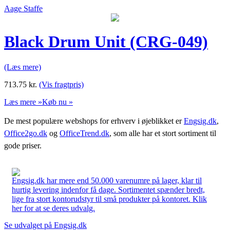
Aage Staffe
Black Drum Unit (CRG-049)
(Læs mere)
713.75
kr.
(Vis fragtpris)
Læs mere »
Køb nu »
De mest populære webshops for erhverv i øjeblikket er
Engsig.dk
,
Office2go.dk
og
OfficeTrend.dk
, som alle har et stort sortiment til
gode priser.
Engsig.dk har mere end 50.000 varenumre på lager, klar til
hurtig levering indenfor få dage. Sortimentet spænder bredt,
lige fra stort kontorudstyr til små produkter på kontoret. Klik
her for at se deres udvalg.
Se udvalget på Engsig.dk