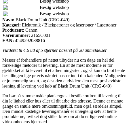
Besøg webshop
Besøg webshop
Besøg webshop
Navn:
Black Drum Unit (CRG-049)
Kategori:
Elektronik / Blækpatroner og lasertoner / Lasertoner
Producent:
Canon
Varenummer:
2165C001
EAN:
4549292088816
Vurderet til
4.6
ud af 5 stjerner baseret på
20
anmeldelser
Masser af forhandlere på nettet tilbyder nu om dage en hel del
forskellige metoder til levering. En af de mest moderne er for
øjeblikket at få leveret til et afhentningssted, og så kan du blot hente
bestillingen lige præcis når det passer ind i din kalender. Muligheden
er jo temmelig smart, og desuden endvidere den mest prisbevidste
løsning til levering ved køb af Black Drum Unit (CRG-049).
Du bør på samme måde planlægge at bestille ordren til levering til
din lejlighed eller hus eller til dit arbejdes adresse. Denne er mange
gange en smule mere omkostningsfuld, men også særdeles simpel.
Den mindst kostelige leveringsmanér er unægtelig selv at hente
produkterne, hvilket dog stiller krav om at du er lige ved online
virksomhedens hjemsted.