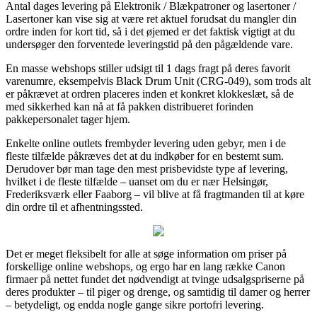
Antal dages levering på Elektronik / Blækpatroner og lasertoner /
Lasertoner kan vise sig at være ret aktuel forudsat du mangler din
ordre inden for kort tid, så i det øjemed er det faktisk vigtigt at du
undersøger den forventede leveringstid på den pågældende vare.
En masse webshops stiller udsigt til 1 dags fragt på deres favorit
varenumre, eksempelvis Black Drum Unit (CRG-049), som trods alt
er påkrævet at ordren placeres inden et konkret klokkeslæt, så de
med sikkerhed kan nå at få pakken distribueret forinden
pakkepersonalet tager hjem.
Enkelte online outlets frembyder levering uden gebyr, men i de
fleste tilfælde påkræves det at du indkøber for en bestemt sum.
Derudover bør man tage den mest prisbevidste type af levering,
hvilket i de fleste tilfælde – uanset om du er nær Helsingør,
Frederiksværk eller Faaborg – vil blive at få fragtmanden til at køre
din ordre til et afhentningssted.
Det er meget fleksibelt for alle at søge information om priser på
forskellige online webshops, og ergo har en lang række Canon
firmaer på nettet fundet det nødvendigt at tvinge udsalgspriserne på
deres produkter – til piger og drenge, og samtidig til damer og herrer
– betydeligt, og endda nogle gange sikre portofri levering.