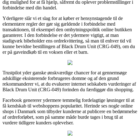
dig mulighed for at få hjælp, såfremt du oplever problemstillinger i
forbindelse med din handel.
Yderligere slår vi et slag for at køber er hensynstagende til de
elementære regler der gør sig gældende i forbindelse med
transaktionen, til eksempel den ombytningspolitik online butikken
garanterer. I den forbindelse er det ydermere vigtigt, at man
stadigvæk bibeholder ens ordrekvittering, så man til enhver tid vil
kunne bevidne bestillingen af Black Drum Unit (CRG-049), om du
er på gaveindkøb til en voksen eller et barn.
Trustpilot yder ganske ønskværdige chancer for at gennemsøge
adskillige eksisterende forbrugeres domme og af den grund
rekommanderer vi, at du evaluerer internet selskabets vurderinger af
Black Drum Unit (CRG-049) forinden du færdiggør din shopping.
Facebook genererer ydermere temmelig fordelagtige løsninger til at
få kendskab til webshoppens popularitet. Herinde ses nogle online
shops i Danmark som tilbyder kunderne at publicere en bedømmelse
af ordreforløbet, som på samme måde burde tages i brug til at
vurdere tidligere kunders oplevelser.