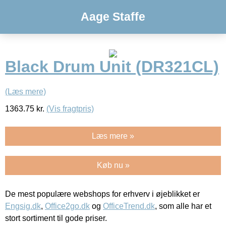
Aage Staffe
Black Drum Unit (DR321CL)
(Læs mere)
1363.75
kr.
(Vis fragtpris)
Læs mere »
Køb nu »
De mest populære webshops for erhverv i øjeblikket er
Engsig.dk
,
Office2go.dk
og
OfficeTrend.dk
, som alle har et
stort sortiment til gode priser.