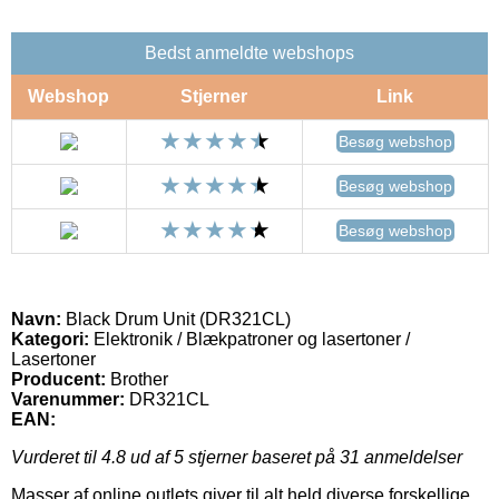
Bedst anmeldte webshops
Webshop
Stjerner
Link
Besøg webshop
Besøg webshop
Besøg webshop
Navn:
Black Drum Unit (DR321CL)
Kategori:
Elektronik / Blækpatroner og lasertoner /
Lasertoner
Producent:
Brother
Varenummer:
DR321CL
EAN:
Vurderet til
4.8
ud af 5 stjerner baseret på
31
anmeldelser
Masser af online outlets giver til alt held diverse forskellige