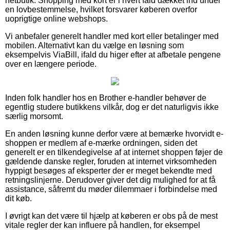
netbutik. Shopping med kort er i hvert fald dækket ind under
en lovbestemmelse, hvilket forsvarer køberen overfor
uoprigtige online webshops.
Vi anbefaler generelt handler med kort eller betalinger med
mobilen. Alternativt kan du vælge en løsning som
eksempelvis ViaBill, ifald du higer efter at afbetale pengene
over en længere periode.
Inden folk handler hos en Brother e-handler behøver de
egentlig studere butikkens vilkår, dog er det naturligvis ikke
særlig morsomt.
En anden løsning kunne derfor være at bemærke hvorvidt e-
shoppen er medlem af e-mærke ordningen, siden det
generelt er en tilkendegivelse af at internet shoppen føjer de
gældende danske regler, foruden at internet virksomheden
hyppigt besøges af eksperter der er meget bekendte med
retningslinjerne. Derudover giver det dig mulighed for at få
assistance, såfremt du møder dilemmaer i forbindelse med
dit køb.
I øvrigt kan det være til hjælp at køberen er obs på de mest
vitale regler der kan influere på handlen, for eksempel