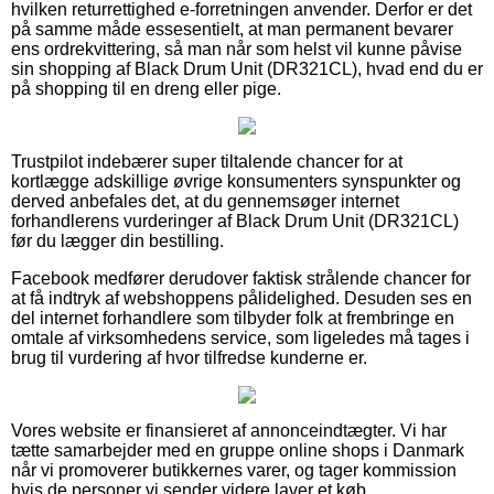
hvilken returrettighed e-forretningen anvender. Derfor er det
på samme måde essesentielt, at man permanent bevarer
ens ordrekvittering, så man når som helst vil kunne påvise
sin shopping af Black Drum Unit (DR321CL), hvad end du er
på shopping til en dreng eller pige.
Trustpilot indebærer super tiltalende chancer for at
kortlægge adskillige øvrige konsumenters synspunkter og
derved anbefales det, at du gennemsøger internet
forhandlerens vurderinger af Black Drum Unit (DR321CL)
før du lægger din bestilling.
Facebook medfører derudover faktisk strålende chancer for
at få indtryk af webshoppens pålidelighed. Desuden ses en
del internet forhandlere som tilbyder folk at frembringe en
omtale af virksomhedens service, som ligeledes må tages i
brug til vurdering af hvor tilfredse kunderne er.
Vores website er finansieret af annonceindtægter. Vi har
tætte samarbejder med en gruppe online shops i Danmark
når vi promoverer butikkernes varer, og tager kommission
hvis de personer vi sender videre laver et køb.