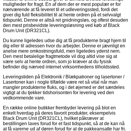
muligheder for fragt. En af dem der er mest populær er for
nærværende at få leveret til et udleveringssted, fordi det
giver dig fuld fleksibilitet til at hente ordren på et selvvalgt
tidspunkt. Denne er altså ret gnidningsløs, og oftest desuden
den mest prisbevidste leveringsløsning ved køb af Black
Drum Unit (DR321CL).
Du kunne ligeledes udse dig at få produkterne bragt hjem til
dig eller til adressen hvor du arbejder. Denne er jævnligt en
anelse mere omkostningsfuld, men ligeledes yderst nem.
Den mest betalelige fragtmetode vil dog altid vise sig at
være selv at hente ordren, som jo kræver at du fysisk
befinder dig nærved internet virksomhedens tilholdssted.
Leveringstiden på Elektronik / Blækpatroner og lasertoner /
Lasertoner kan i nogle tilfælde være ret så vital når man
mangler produkterne fluks, og i det øjemed er det særdeles
vigtigt at du tjekker tidshorisonten for levering ved den
vedkommende vare.
En række online butikker frembyder levering på blot en
enkelt hverdag på deres favorit produkter, eksempelvis
Black Drum Unit (DR321CL), hvilket påkræver at
bestillingen laves forud for et fast tidspunkt, så at de kan nå
at få varerne ud af døren forud for at de pakkeansatte har fri.