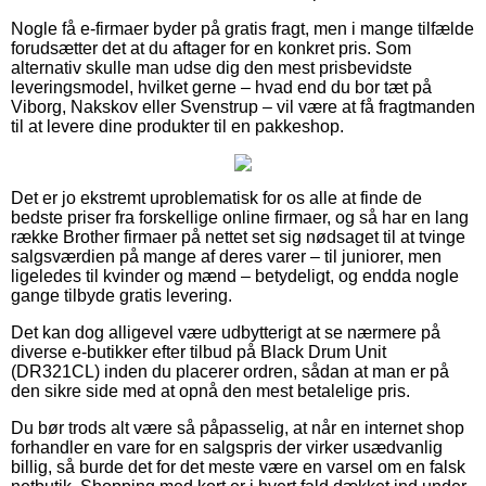
Nogle få e-firmaer byder på gratis fragt, men i mange tilfælde
forudsætter det at du aftager for en konkret pris. Som
alternativ skulle man udse dig den mest prisbevidste
leveringsmodel, hvilket gerne – hvad end du bor tæt på
Viborg, Nakskov eller Svenstrup – vil være at få fragtmanden
til at levere dine produkter til en pakkeshop.
Det er jo ekstremt uproblematisk for os alle at finde de
bedste priser fra forskellige online firmaer, og så har en lang
række Brother firmaer på nettet set sig nødsaget til at tvinge
salgsværdien på mange af deres varer – til juniorer, men
ligeledes til kvinder og mænd – betydeligt, og endda nogle
gange tilbyde gratis levering.
Det kan dog alligevel være udbytterigt at se nærmere på
diverse e-butikker efter tilbud på Black Drum Unit
(DR321CL) inden du placerer ordren, sådan at man er på
den sikre side med at opnå den mest betalelige pris.
Du bør trods alt være så påpasselig, at når en internet shop
forhandler en vare for en salgspris der virker usædvanlig
billig, så burde det for det meste være en varsel om en falsk