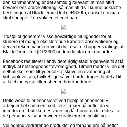
den sammenhæng er det samtidig relevant, at man altid
bevarer ens ordrekvittering, så man altid vil kunne bekræfte
bestillingen af Black Drum Unit (DR3300), uanset om man
skal shoppe til en voksen eller et barn.
Trustpilot genererer visse troværdige muligheder for at
studere ret mange eksisterende køberes observationer og
derved rekommanderer vi, at du læser e-shoppens ratings af
Black Drum Unit (DR3300) inden du placerer din ordre.
Facebook resulterer i endvidere rigtig stabile genveje til at få
indtryk af netshoppens troværdighed. Tilmed møder vi en del
netbutikker som tilbyder folk at skrive en evaluering af
købsoplevelsen, hvilket lige så vel burde drages fordel af til
at få et indtryk af tilfredsheden hos kunderne.
Dette website er finansieret ved hjælp af annoncer. Vi
arbejder tæt sammen med flere firmaer på nettet da vi
introducerer butikkernes varer, og får honorar i tilfælde af at
de personer vi sender videre realiserer en bestilling.
Vejledning vedrørende produkter og forhandlere på nettet