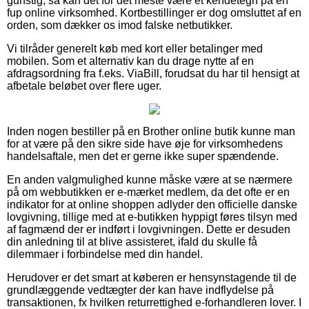
gunstig, så kan det for det meste være et kendetegn på en
fup online virksomhed. Kortbestillinger er dog omsluttet af en
orden, som dækker os imod falske netbutikker.
Vi tilråder generelt køb med kort eller betalinger med
mobilen. Som et alternativ kan du drage nytte af en
afdragsordning fra f.eks. ViaBill, forudsat du har til hensigt at
afbetale beløbet over flere uger.
Inden nogen bestiller på en Brother online butik kunne man
for at være på den sikre side have øje for virksomhedens
handelsaftale, men det er gerne ikke super spændende.
En anden valgmulighed kunne måske være at se nærmere
på om webbutikken er e-mærket medlem, da det ofte er en
indikator for at online shoppen adlyder den officielle danske
lovgivning, tillige med at e-butikken hyppigt føres tilsyn med
af fagmænd der er indført i lovgivningen. Dette er desuden
din anledning til at blive assisteret, ifald du skulle få
dilemmaer i forbindelse med din handel.
Herudover er det smart at køberen er hensynstagende til de
grundlæggende vedtægter der kan have indflydelse på
transaktionen, fx hvilken returrettighed e-forhandleren lover. I