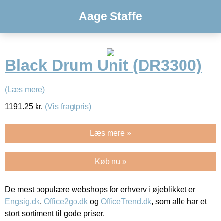
Aage Staffe
Black Drum Unit (DR3300)
(Læs mere)
1191.25
kr.
(Vis fragtpris)
Læs mere »
Køb nu »
De mest populære webshops for erhverv i øjeblikket er
Engsig.dk
,
Office2go.dk
og
OfficeTrend.dk
, som alle har et
stort sortiment til gode priser.