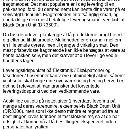
fragtmetoder. Det mest populære er i dag levering til en
pakkeshop, fordi du dermed nemt kan hente dine varer på et
selvvalgt tidspunkt. Fragtmetoden er altså rigtig smart, og
endda tillige den mest betalelige leveringsmanér ved køb af
Black Drum Unit (DR3300).
Du bør derudover planlægge at få produkterne bragt hjem til
dig eller ud til dit arbejde. Muligheden er en gang i mellem
en lille smule dyrere, men til gengæld virkelig smart. Den
mest prisbevidste fragtmetode kan ikke benægtes at være at
hente pakken selv, men det kræver at du lever lige ved e-
handlens lager.
Leveringstidspunktet på Elektronik / Blækpatroner og
lasertoner / Lasertoner kan være ualmindeligt aktuel såfremt
vi absolut skal bruge dine nye varer nu og her, og herved er
det helt relevant at man gransker det forventede
leveringstidspunkt ved den vedkommende vare.
Adskillige outlets på nettet giver 1 hverdags levering på
mange af deres varenumre, eksempelvis Black Drum Unit
(DR3300), men som ikke desto mindre er regnet ud fra at
bestillingen laves forinden et fast klokkeslæt, så at de har
udsigt til at kunne nå at få bestillingen ekspederet inden
personalet har fyraften.