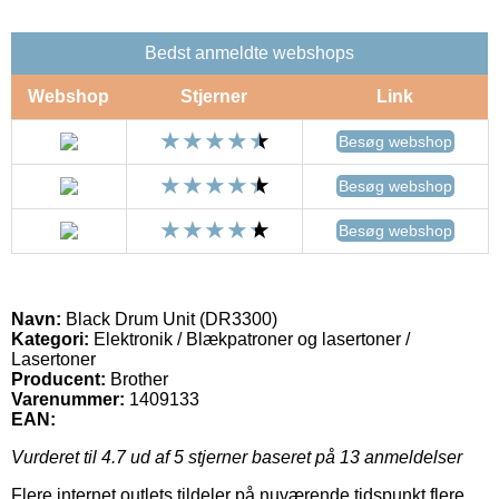
Bedst anmeldte webshops
Webshop
Stjerner
Link
Besøg webshop
Besøg webshop
Besøg webshop
Navn:
Black Drum Unit (DR3300)
Kategori:
Elektronik / Blækpatroner og lasertoner /
Lasertoner
Producent:
Brother
Varenummer:
1409133
EAN:
Vurderet til
4.7
ud af 5 stjerner baseret på
13
anmeldelser
Flere internet outlets tildeler på nuværende tidspunkt flere