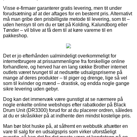
Visse e-firmaer garanterer gratis levering, men tit under
forudsætning af at der aftages for en bestemt pris. Alternativt
må man gribe den prisbilligste metode til levering, som tit –
uden hensyn til om du er tæt på Kolding, Kalundborg eller
Tønder – vil blive at få dem til at køre varerne til en
pakkeshop.
Det er jo efterhånden ualmindeligt overkommeligt for
internetbrugere at prissammenligne fra forskellige online
forhandlere, og herved har en lang række Brother internet
outlets været tvunget til at nedsætte udsalgspriserne på
mange af deres produkter – til piger og drenge, lige så vel
som til kvinder og mænd – drastisk, og endda nogle gange
sikre levering uden gebyr.
Dog kan det immervæk være gunstigt at se nærmere på
nogle enkelte online webshops efter rabatkoder på Black
Drum Unit (DR3300) forud for at du placerer ordren, således
at du er skråsikker på at indhente den mindst kostelige pris.
Man bør blot huske på, at såfremt en webbutik afsætter en
vare til salg for en udsalgspris som virker uforståeligt