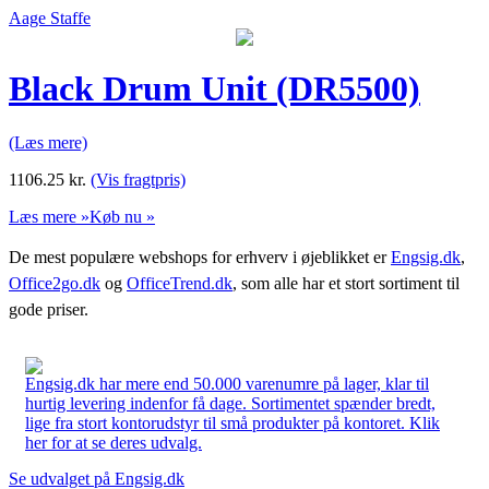
Aage Staffe
Black Drum Unit (DR5500)
(Læs mere)
1106.25
kr.
(Vis fragtpris)
Læs mere »
Køb nu »
De mest populære webshops for erhverv i øjeblikket er
Engsig.dk
,
Office2go.dk
og
OfficeTrend.dk
, som alle har et stort sortiment til
gode priser.
Engsig.dk har mere end 50.000 varenumre på lager, klar til
hurtig levering indenfor få dage. Sortimentet spænder bredt,
lige fra stort kontorudstyr til små produkter på kontoret. Klik
her for at se deres udvalg.
Se udvalget på Engsig.dk