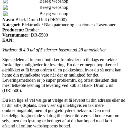
Besøg webshop
Besøg webshop
Besøg webshop
Navn:
Black Drum Unit (DR5500)
Kategori:
Elektronik / Blækpatroner og lasertoner / Lasertoner
Producent:
Brother
Varenummer:
DR-5500
EAN:
Vurderet til
4.9
ud af 5 stjerner baseret på
28
anmeldelser
Størstedelen af internet butikker frembyder nu til dags en række
forskellige muligheder for levering. En der er meget populær er i
øjeblikket at få bragt ordren til en pakkeshop, hvor du så nemt kan
hente din nyindkøbte vare når der er mulighed for det.
Leveringsmetoden er jo super problemfri, og oftest desuden den
mest letkøbte løsning til levering ved køb af Black Drum Unit
(DR5500).
Du kan lige så vel vælge at vælge at få leveret til din adresse eller ud
til din arbejdsplads. Den viser sig uheldigvis en tak mere
omkostningsfuld, men til gengæld yderst bekvem. Den mest
betalelige fragtmetode vil dog til enhver tid være at hente varerne
selv, men den løsning er betinget af at du har bopæl med kort
afstand til online webshoppens bopæl.