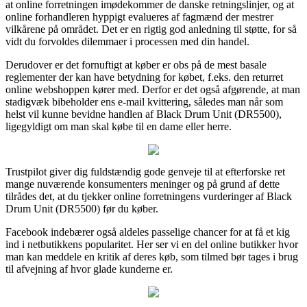
at online forretningen imødekommer de danske retningslinjer, og at
online forhandleren hyppigt evalueres af fagmænd der mestrer
vilkårene på området. Det er en rigtig god anledning til støtte, for så
vidt du forvoldes dilemmaer i processen med din handel.
Derudover er det fornuftigt at køber er obs på de mest basale
reglementer der kan have betydning for købet, f.eks. den returret
online webshoppen kører med. Derfor er det også afgørende, at man
stadigvæk bibeholder ens e-mail kvittering, således man når som
helst vil kunne bevidne handlen af Black Drum Unit (DR5500),
ligegyldigt om man skal købe til en dame eller herre.
Trustpilot giver dig fuldstændig gode genveje til at efterforske ret
mange nuværende konsumenters meninger og på grund af dette
tilrådes det, at du tjekker online forretningens vurderinger af Black
Drum Unit (DR5500) før du køber.
Facebook indebærer også aldeles passelige chancer for at få et kig
ind i netbutikkens popularitet. Her ser vi en del online butikker hvor
man kan meddele en kritik af deres køb, som tilmed bør tages i brug
til afvejning af hvor glade kunderne er.