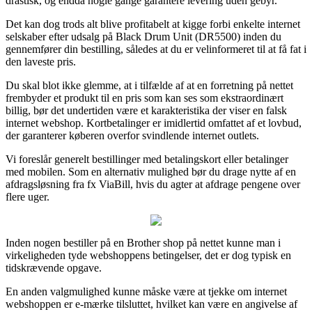
drastisk, og endda nogle gange garantere levering uden gebyr.
Det kan dog trods alt blive profitabelt at kigge forbi enkelte internet
selskaber efter udsalg på Black Drum Unit (DR5500) inden du
gennemfører din bestilling, således at du er velinformeret til at få fat i
den laveste pris.
Du skal blot ikke glemme, at i tilfælde af at en forretning på nettet
frembyder et produkt til en pris som kan ses som ekstraordinært
billig, bør det undertiden være et karakteristika der viser en falsk
internet webshop. Kortbetalinger er imidlertid omfattet af et lovbud,
der garanterer køberen overfor svindlende internet outlets.
Vi foreslår generelt bestillinger med betalingskort eller betalinger
med mobilen. Som en alternativ mulighed bør du drage nytte af en
afdragsløsning fra fx ViaBill, hvis du agter at afdrage pengene over
flere uger.
Inden nogen bestiller på en Brother shop på nettet kunne man i
virkeligheden tyde webshoppens betingelser, det er dog typisk en
tidskrævende opgave.
En anden valgmulighed kunne måske være at tjekke om internet
webshoppen er e-mærke tilsluttet, hvilket kan være en angivelse af