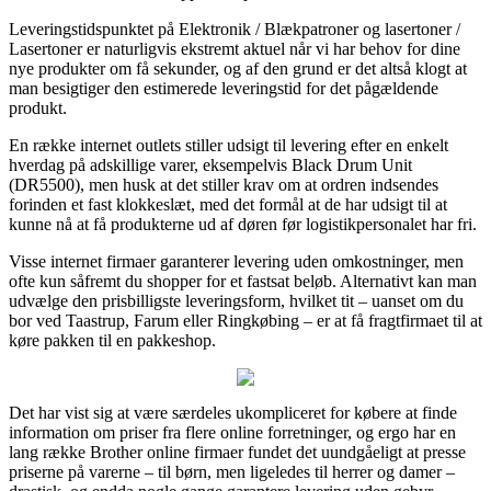
Leveringstidspunktet på Elektronik / Blækpatroner og lasertoner /
Lasertoner er naturligvis ekstremt aktuel når vi har behov for dine
nye produkter om få sekunder, og af den grund er det altså klogt at
man besigtiger den estimerede leveringstid for det pågældende
produkt.
En række internet outlets stiller udsigt til levering efter en enkelt
hverdag på adskillige varer, eksempelvis Black Drum Unit
(DR5500), men husk at det stiller krav om at ordren indsendes
forinden et fast klokkeslæt, med det formål at de har udsigt til at
kunne nå at få produkterne ud af døren før logistikpersonalet har fri.
Visse internet firmaer garanterer levering uden omkostninger, men
ofte kun såfremt du shopper for et fastsat beløb. Alternativt kan man
udvælge den prisbilligste leveringsform, hvilket tit – uanset om du
bor ved Taastrup, Farum eller Ringkøbing – er at få fragtfirmaet til at
køre pakken til en pakkeshop.
Det har vist sig at være særdeles ukompliceret for købere at finde
information om priser fra flere online forretninger, og ergo har en
lang række Brother online firmaer fundet det uundgåeligt at presse
priserne på varerne – til børn, men ligeledes til herrer og damer –