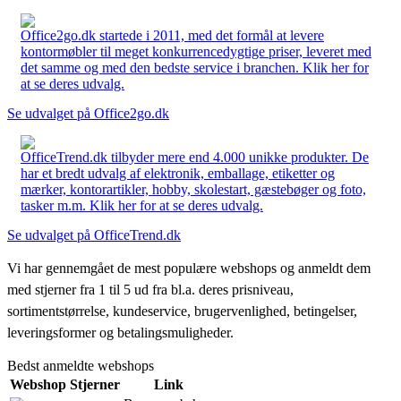
Office2go.dk startede i 2011, med det formål at levere
kontormøbler til meget konkurrencedygtige priser, leveret med
det samme og med den bedste service i branchen. Klik her for
at se deres udvalg.
Se udvalget på Office2go.dk
OfficeTrend.dk tilbyder mere end 4.000 unikke produkter. De
har et bredt udvalg af elektronik, emballage, etiketter og
mærker, kontorartikler, hobby, skolestart, gæstebøger og foto,
tasker m.m. Klik her for at se deres udvalg.
Se udvalget på OfficeTrend.dk
Vi har gennemgået de mest populære webshops og anmeldt dem
med stjerner fra 1 til 5 ud fra bl.a. deres prisniveau,
sortimentstørrelse, kundeservice, brugervenlighed, betingelser,
leveringsformer og betalingsmuligheder.
Bedst anmeldte webshops
Webshop
Stjerner
Link