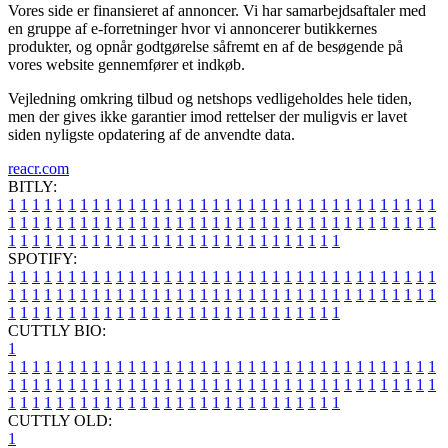
Vores side er finansieret af annoncer. Vi har samarbejdsaftaler med
en gruppe af e-forretninger hvor vi annoncerer butikkernes
produkter, og opnår godtgørelse såfremt en af de besøgende på
vores website gennemfører et indkøb.
Vejledning omkring tilbud og netshops vedligeholdes hele tiden,
men der gives ikke garantier imod rettelser der muligvis er lavet
siden nyligste opdatering af de anvendte data.
reacr.com
BITLY:
1
1
1
1
1
1
1
1
1
1
1
1
1
1
1
1
1
1
1
1
1
1
1
1
1
1
1
1
1
1
1
1
1
1
1
1
1
1
1
1
1
1
1
1
1
1
1
1
1
1
1
1
1
1
1
1
1
1
1
1
1
1
1
1
1
1
1
1
1
1
1
1
1
1
1
1
1
1
1
1
1
1
1
1
1
1
1
1
1
1
1
1
1
1
1
1
1
1
1
1
SPOTIFY:
1
1
1
1
1
1
1
1
1
1
1
1
1
1
1
1
1
1
1
1
1
1
1
1
1
1
1
1
1
1
1
1
1
1
1
1
1
1
1
1
1
1
1
1
1
1
1
1
1
1
1
1
1
1
1
1
1
1
1
1
1
1
1
1
1
1
1
1
1
1
1
1
1
1
1
1
1
1
1
1
1
1
1
1
1
1
1
1
1
1
1
1
1
1
1
1
1
1
1
1
CUTTLY BIO:
1
1
1
1
1
1
1
1
1
1
1
1
1
1
1
1
1
1
1
1
1
1
1
1
1
1
1
1
1
1
1
1
1
1
1
1
1
1
1
1
1
1
1
1
1
1
1
1
1
1
1
1
1
1
1
1
1
1
1
1
1
1
1
1
1
1
1
1
1
1
1
1
1
1
1
1
1
1
1
1
1
1
1
1
1
1
1
1
1
1
1
1
1
1
1
1
1
1
1
1
1
CUTTLY OLD:
1