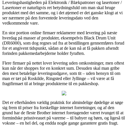
Leveringshastigheden på Elektronik / Blækpatroner og lasertoner /
Lasertoner er naturligvis ret betydningsfuld om man skal bruge
produktet med det samme, og i det øjemed er det ganske klogt at vi
ser nærmere på den forventede leveringsdato ved den
vedkommende vare.
En stor portion online firmaer reklamerer med levering på næste
hverdag på masser af produkter, eksempelvis Black Drum Unit
(DR6000), som dog regnes ud fra at bestillingen gennemføres forud
for et angivent tidspunkt, sådan at de kan nå at få pakken afsendt
forinden pakkemedarbejderne holder fyraften.
Flere firmaer på nettet lover levering uden omkostninger, men oftest
kun når der shoppes for en konkret sum. Desuden skal man gribe
den mest betalelige leveringsudgave, som tit – uden hensyn til om
man er tæt på Roskilde, Ringsted eller Jyllinge – vil være at få
fragtfirmaet til at bringe produkterne til en pakkeshop.
Det er efterhånden vældig praktisk for almindelige dødelige at søge
sig frem til priser fra forskellige internet forretninger, og af den
grund har de fleste Brother internet foretagender været tvunget til at
formindske prisniveauet på varerne – til babyer og børn, og ligeså til
voksne – en hel del, og endda nogle gange garantere gratis fragt.