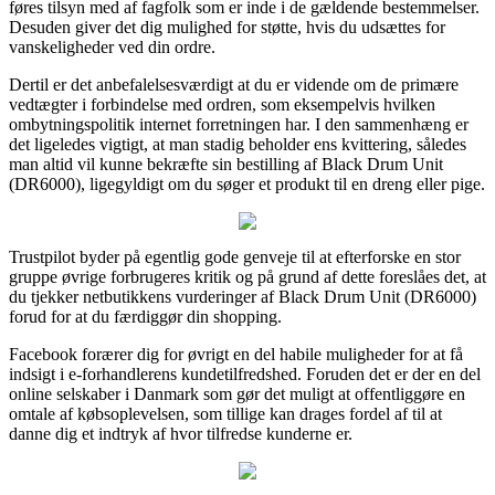
føres tilsyn med af fagfolk som er inde i de gældende bestemmelser.
Desuden giver det dig mulighed for støtte, hvis du udsættes for
vanskeligheder ved din ordre.
Dertil er det anbefalelsesværdigt at du er vidende om de primære
vedtægter i forbindelse med ordren, som eksempelvis hvilken
ombytningspolitik internet forretningen har. I den sammenhæng er
det ligeledes vigtigt, at man stadig beholder ens kvittering, således
man altid vil kunne bekræfte sin bestilling af Black Drum Unit
(DR6000), ligegyldigt om du søger et produkt til en dreng eller pige.
Trustpilot byder på egentlig gode genveje til at efterforske en stor
gruppe øvrige forbrugeres kritik og på grund af dette foreslåes det, at
du tjekker netbutikkens vurderinger af Black Drum Unit (DR6000)
forud for at du færdiggør din shopping.
Facebook forærer dig for øvrigt en del habile muligheder for at få
indsigt i e-forhandlerens kundetilfredshed. Foruden det er der en del
online selskaber i Danmark som gør det muligt at offentliggøre en
omtale af købsoplevelsen, som tillige kan drages fordel af til at
danne dig et indtryk af hvor tilfredse kunderne er.