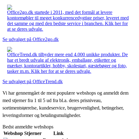
Office2go.dk startede i 2011, med det formål at levere
kontormøbler til meget konkurrencedygtige priser, leveret med
det samme og med den bedste service i branchen. Klik her for
at se deres udvalg.
Se udvalget på Office2go.dk
OfficeTrend.dk tilbyder mere end 4.000 unikke produkter. De
har et bredt udvalg af elektronik, emballage, etiketter og
mærker, kontorartikler, hobby, skolestart, gæstebøger og foto,
tasker m.m. Klik her for at se deres udvalg.
Se udvalget på OfficeTrend.dk
Vi har gennemgået de mest populære webshops og anmeldt dem
med stjerner fra 1 til 5 ud fra bl.a. deres prisniveau,
sortimentstørrelse, kundeservice, brugervenlighed, betingelser,
leveringsformer og betalingsmuligheder.
Bedst anmeldte webshops
Webshop
Stjerner
Link