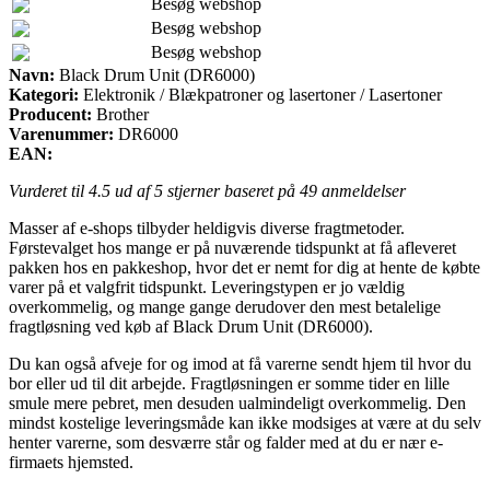
Besøg webshop
Besøg webshop
Besøg webshop
Navn:
Black Drum Unit (DR6000)
Kategori:
Elektronik / Blækpatroner og lasertoner / Lasertoner
Producent:
Brother
Varenummer:
DR6000
EAN:
Vurderet til
4.5
ud af 5 stjerner baseret på
49
anmeldelser
Masser af e-shops tilbyder heldigvis diverse fragtmetoder.
Førstevalget hos mange er på nuværende tidspunkt at få afleveret
pakken hos en pakkeshop, hvor det er nemt for dig at hente de købte
varer på et valgfrit tidspunkt. Leveringstypen er jo vældig
overkommelig, og mange gange derudover den mest betalelige
fragtløsning ved køb af Black Drum Unit (DR6000).
Du kan også afveje for og imod at få varerne sendt hjem til hvor du
bor eller ud til dit arbejde. Fragtløsningen er somme tider en lille
smule mere pebret, men desuden ualmindeligt overkommelig. Den
mindst kostelige leveringsmåde kan ikke modsiges at være at du selv
henter varerne, som desværre står og falder med at du er nær e-
firmaets hjemsted.