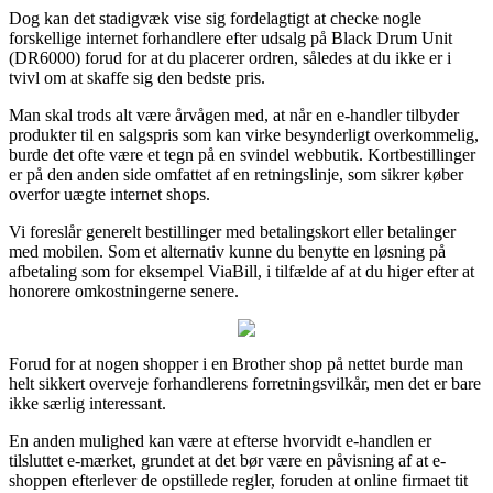
Dog kan det stadigvæk vise sig fordelagtigt at checke nogle
forskellige internet forhandlere efter udsalg på Black Drum Unit
(DR6000) forud for at du placerer ordren, således at du ikke er i
tvivl om at skaffe sig den bedste pris.
Man skal trods alt være årvågen med, at når en e-handler tilbyder
produkter til en salgspris som kan virke besynderligt overkommelig,
burde det ofte være et tegn på en svindel webbutik. Kortbestillinger
er på den anden side omfattet af en retningslinje, som sikrer køber
overfor uægte internet shops.
Vi foreslår generelt bestillinger med betalingskort eller betalinger
med mobilen. Som et alternativ kunne du benytte en løsning på
afbetaling som for eksempel ViaBill, i tilfælde af at du higer efter at
honorere omkostningerne senere.
Forud for at nogen shopper i en Brother shop på nettet burde man
helt sikkert overveje forhandlerens forretningsvilkår, men det er bare
ikke særlig interessant.
En anden mulighed kan være at efterse hvorvidt e-handlen er
tilsluttet e-mærket, grundet at det bør være en påvisning af at e-
shoppen efterlever de opstillede regler, foruden at online firmaet tit