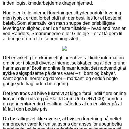
inden logistikmedarbejderne drager hjemad.
Nogle enkelte internet forretninger tilbyder portofri levering,
men typisk er det forbeholdt når der bestilles for et bestemt
beløb. Som alternativ kan man snuppe den prisbilligste
leveringsmulighed, der i de fleste tilfælde – hvad end man er
ved Randers, Smørumnedre eller Gilleleje – er at få dem til
at bringe ordren til et afhentningssted.
Det er virkelig fremkommeligt for enhver at finde information
om priser i blandt diverse internet selskaber, og af den grund
har masser af Brother online firmaer fundet det nødvendigt at
trykke salgspriserne på deres varer – til børn og babyer,
samt også til herrer og damer – markant, og endda nogle
gange yde fragt uden beregning.
Det kan trods alt blive lukrativt at kigge forbi indtil flere online
firmaer efter udsalg på Black Drum Unit (DR7000) forinden
du gennemfører din bestilling, således at du er sikker på at
få fat i den bedste pris.
Du bør alligevel ikke overse, at hvis en forretning på nettet
annoncerer varer for en salgspris der anses for ubegribelig