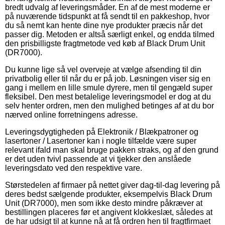
bredt udvalg af leveringsmåder. En af de mest moderne er
på nuværende tidspunkt at få sendt til en pakkeshop, hvor
du så nemt kan hente dine nye produkter præcis når det
passer dig. Metoden er altså særligt enkel, og endda tilmed
den prisbilligste fragtmetode ved køb af Black Drum Unit
(DR7000).
Du kunne lige så vel overveje at vælge afsending til din
privatbolig eller til når du er på job. Løsningen viser sig en
gang i mellem en lille smule dyrere, men til gengæld super
fleksibel. Den mest betalelige leveringsmodel er dog at du
selv henter ordren, men den mulighed betinges af at du bor
nærved online forretningens adresse.
Leveringsdygtigheden på Elektronik / Blækpatroner og
lasertoner / Lasertoner kan i nogle tilfælde være super
relevant ifald man skal bruge pakken straks, og af den grund
er det uden tvivl passende at vi tjekker den anslåede
leveringsdato ved den respektive vare.
Størstedelen af firmaer på nettet giver dag-til-dag levering på
deres bedst sælgende produkter, eksempelvis Black Drum
Unit (DR7000), men som ikke desto mindre påkræver at
bestillingen placeres før et angivent klokkeslæt, således at
de har udsigt til at kunne nå at få ordren hen til fragtfirmaet