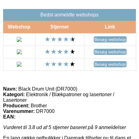
Bedst anmeldte webshops
Webshop
Stjerner
Link
Besøg webshop
Besøg webshop
Besøg webshop
Navn:
Black Drum Unit (DR7000)
Kategori:
Elektronik / Blækpatroner og lasertoner /
Lasertoner
Producent:
Brother
Varenummer:
DR7000
EAN:
Vurderet til
3.8
ud af 5 stjerner baseret på
9
anmeldelser
En lang række netbutikker i Danmark tilbyder nu til dags et