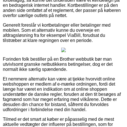
fordelagtig, så kunne det undertiden være et kendetegn på
en bedragerisk internet handler. Kortbestillinger er på den
anden side omfattet af et reglement, der passer på køberen
overfor uærlige outlets på nettet.
Generelt foreslår vi kortbetalinger eller betalinger med
mobilen. Som et alternativ kunne du overveje en
afdragsløsning fra for eksempel ViaBill, forudsat du
tilstræber at klare regningen over en periode.
Forinden folk bestiller på en Brother webbutik bør man
utvivlsomt granske netbutikkens betingelser, dog er det
normalt ikke særlig spændende.
Et nemmere alternativ kan være at tjekke hvorvidt online
webshoppen er medlem af e-mærke ordningen, fordi det
længe har været en indikation om at online shoppen
understøtter de danske regler, foruden at den tit besøges af
fagmænd som har meget erfaring med vilkårene. Dette er
desuden din chance for bistand, såfremt du forvoldes
udfordringer i forbindelse med din handel.
Tilmed er det smart at køber er påpasselig med de mest
aktuelle vedtægter der influerer på bestillingen, som for