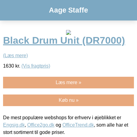
Aage Staffe
Black Drum Unit (DR7000)
(Læs mere)
1630
kr.
(Vis fragtpris)
Læs mere »
Køb nu »
De mest populære webshops for erhverv i øjeblikket er
Engsig.dk
,
Office2go.dk
og
OfficeTrend.dk
, som alle har et
stort sortiment til gode priser.