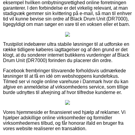
eksempel hvilken ombytningsrettighed online forretningen
garanterer. I den forbindelse er det virkelig relevant, at man
stadigvæk gemmer sin kvittering på e-mail, så man til enhver
tid vil kunne bevise sin ordre af Black Drum Unit (DR7000),
ligegyldigt om man søger en vare til en voksen eller et barn.
Trustpilot indebærer ultra stabile løsninger til at udforske en
række tidligere køberes iagttagelser og af den grund er det
klogt, at du sonderer internet butikkens vurderinger af Black
Drum Unit (DR7000) forinden du placerer din ordre.
Facebook frembringer tilsvarende forholdsvis udmærkede
løsninger til at få en idé om webshoppens kundefokus.
Tilmed ser vi nogle online varehuse i Danmark hvor du kan
afgive en anmeldelse af virksomhedens service, som tillige
burde udnyttes til afvejning af hvor tilfredse kunderne er.
Vores hjemmeside er finansieret ved hjælp af reklamer. Vi
hjælper adskillige online virksomheder og formidler
virksomhedernes tilbud, og får honorar ifald en bruger fra
vores website realiserer en transaktion.