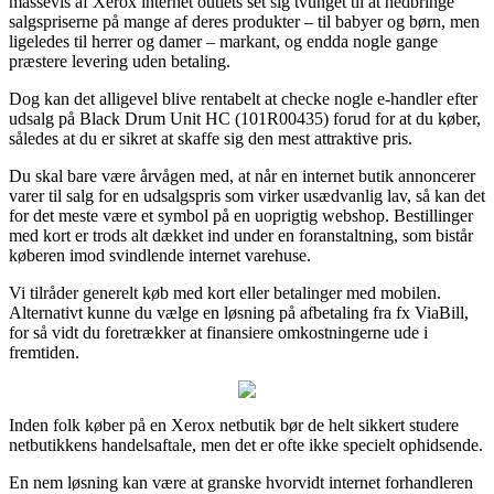
massevis af Xerox internet outlets set sig tvunget til at nedbringe
salgspriserne på mange af deres produkter – til babyer og børn, men
ligeledes til herrer og damer – markant, og endda nogle gange
præstere levering uden betaling.
Dog kan det alligevel blive rentabelt at checke nogle e-handler efter
udsalg på Black Drum Unit HC (101R00435) forud for at du køber,
således at du er sikret at skaffe sig den mest attraktive pris.
Du skal bare være årvågen med, at når en internet butik annoncerer
varer til salg for en udsalgspris som virker usædvanlig lav, så kan det
for det meste være et symbol på en uoprigtig webshop. Bestillinger
med kort er trods alt dækket ind under en foranstaltning, som bistår
køberen imod svindlende internet varehuse.
Vi tilråder generelt køb med kort eller betalinger med mobilen.
Alternativt kunne du vælge en løsning på afbetaling fra fx ViaBill,
for så vidt du foretrækker at finansiere omkostningerne ude i
fremtiden.
Inden folk køber på en Xerox netbutik bør de helt sikkert studere
netbutikkens handelsaftale, men det er ofte ikke specielt ophidsende.
En nem løsning kan være at granske hvorvidt internet forhandleren