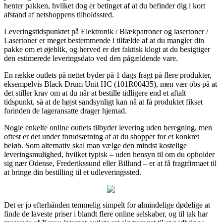
henter pakken, hvilket dog er betinget af at du befinder dig i kort
afstand af netshoppens tilholdssted.
Leveringstidspunktet på Elektronik / Blækpatroner og lasertoner /
Lasertoner er meget bestemmende i tilfælde af at du mangler din
pakke om et øjeblik, og herved er det faktisk klogt at du besigtiger
den estimerede leveringsdato ved den pågældende vare.
En række outlets på nettet byder på 1 dags fragt på flere produkter,
eksempelvis Black Drum Unit HC (101R00435), men vær obs på at
det stiller krav om at du når at bestille tidligere end et aftalt
tidspunkt, så at de højst sandsynligt kan nå at få produktet fikset
forinden de lageransatte drager hjemad.
Nogle enkelte online outlets tilbyder levering uden beregning, men
oftest er det under forudsætning af at du shopper for et konkret
beløb. Som alternativ skal man vælge den mindst kostelige
leveringsmulighed, hvilket typisk – uden hensyn til om du opholder
sig nær Odense, Frederikssund eller Billund – er at få fragtfirmaet til
at bringe din bestilling til et udleveringssted.
Det er jo efterhånden temmelig simpelt for almindelige dødelige at
finde de laveste priser i blandt flere online selskaber, og til tak har