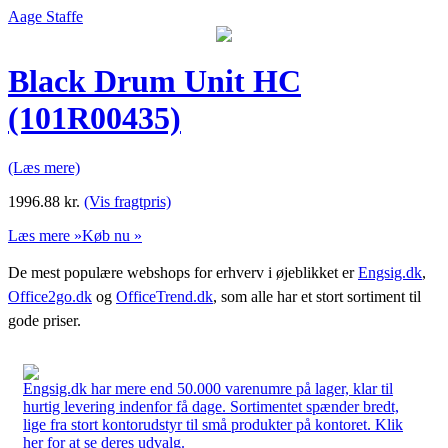
Aage Staffe
Black Drum Unit HC
(101R00435)
(Læs mere)
1996.88
kr.
(Vis fragtpris)
Læs mere »
Køb nu »
De mest populære webshops for erhverv i øjeblikket er
Engsig.dk
,
Office2go.dk
og
OfficeTrend.dk
, som alle har et stort sortiment til
gode priser.
Engsig.dk har mere end 50.000 varenumre på lager, klar til
hurtig levering indenfor få dage. Sortimentet spænder bredt,
lige fra stort kontorudstyr til små produkter på kontoret. Klik
her for at se deres udvalg.