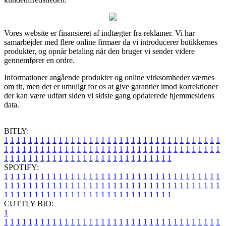
Vores website er finansieret af indtægter fra reklamer. Vi har
samarbejder med flere online firmaer da vi introducerer butikkernes
produkter, og opnår betaling når den bruger vi sender videre
gennemfører en ordre.
Informationer angående produkter og online virksomheder værnes
om tit, men det er umuligt for os at give garantier imod korrektioner
der kan være udført siden vi sidste gang opdaterede hjemmesidens
data.
BITLY:
1
1
1
1
1
1
1
1
1
1
1
1
1
1
1
1
1
1
1
1
1
1
1
1
1
1
1
1
1
1
1
1
1
1
1
1
1
1
1
1
1
1
1
1
1
1
1
1
1
1
1
1
1
1
1
1
1
1
1
1
1
1
1
1
1
1
1
1
1
1
1
1
1
1
1
1
1
1
1
1
1
1
1
1
1
1
1
1
1
1
1
1
1
1
1
1
1
1
1
1
SPOTIFY:
1
1
1
1
1
1
1
1
1
1
1
1
1
1
1
1
1
1
1
1
1
1
1
1
1
1
1
1
1
1
1
1
1
1
1
1
1
1
1
1
1
1
1
1
1
1
1
1
1
1
1
1
1
1
1
1
1
1
1
1
1
1
1
1
1
1
1
1
1
1
1
1
1
1
1
1
1
1
1
1
1
1
1
1
1
1
1
1
1
1
1
1
1
1
1
1
1
1
1
1
CUTTLY BIO:
1
1
1
1
1
1
1
1
1
1
1
1
1
1
1
1
1
1
1
1
1
1
1
1
1
1
1
1
1
1
1
1
1
1
1
1
1