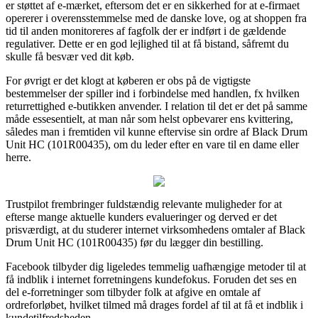
er støttet af e-mærket, eftersom det er en sikkerhed for at e-firmaet
opererer i overensstemmelse med de danske love, og at shoppen fra
tid til anden monitoreres af fagfolk der er indført i de gældende
regulativer. Dette er en god lejlighed til at få bistand, såfremt du
skulle få besvær ved dit køb.
For øvrigt er det klogt at køberen er obs på de vigtigste
bestemmelser der spiller ind i forbindelse med handlen, fx hvilken
returrettighed e-butikken anvender. I relation til det er det på samme
måde essesentielt, at man når som helst opbevarer ens kvittering,
således man i fremtiden vil kunne eftervise sin ordre af Black Drum
Unit HC (101R00435), om du leder efter en vare til en dame eller
herre.
Trustpilot frembringer fuldstændig relevante muligheder for at
efterse mange aktuelle kunders evalueringer og derved er det
prisværdigt, at du studerer internet virksomhedens omtaler af Black
Drum Unit HC (101R00435) før du lægger din bestilling.
Facebook tilbyder dig ligeledes temmelig uafhængige metoder til at
få indblik i internet forretningens kundefokus. Foruden det ses en
del e-forretninger som tilbyder folk at afgive en omtale af
ordreforløbet, hvilket tilmed må drages fordel af til at få et indblik i
kundetilfredsheden.