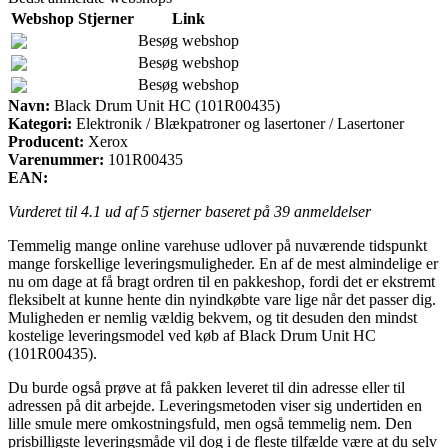
Webshop
Stjerner
Link
Besøg webshop
Besøg webshop
Besøg webshop
Navn:
Black Drum Unit HC (101R00435)
Kategori:
Elektronik / Blækpatroner og lasertoner / Lasertoner
Producent:
Xerox
Varenummer:
101R00435
EAN:
Vurderet til
4.1
ud af 5 stjerner baseret på
39
anmeldelser
Temmelig mange online varehuse udlover på nuværende tidspunkt
mange forskellige leveringsmuligheder. En af de mest almindelige er
nu om dage at få bragt ordren til en pakkeshop, fordi det er ekstremt
fleksibelt at kunne hente din nyindkøbte vare lige når det passer dig.
Muligheden er nemlig vældig bekvem, og tit desuden den mindst
kostelige leveringsmodel ved køb af Black Drum Unit HC
(101R00435).
Du burde også prøve at få pakken leveret til din adresse eller til
adressen på dit arbejde. Leveringsmetoden viser sig undertiden en
lille smule mere omkostningsfuld, men også temmelig nem. Den
prisbilligste leveringsmåde vil dog i de fleste tilfælde være at du selv