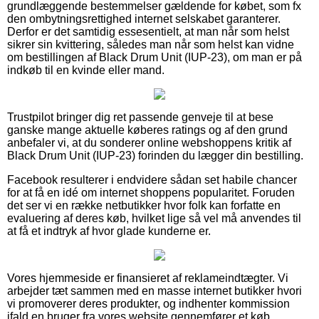
grundlæggende bestemmelser gældende for købet, som fx
den ombytningsrettighed internet selskabet garanterer.
Derfor er det samtidig essesentielt, at man når som helst
sikrer sin kvittering, således man når som helst kan vidne
om bestillingen af Black Drum Unit (IUP-23), om man er på
indkøb til en kvinde eller mand.
Trustpilot bringer dig ret passende genveje til at bese
ganske mange aktuelle køberes ratings og af den grund
anbefaler vi, at du sonderer online webshoppens kritik af
Black Drum Unit (IUP-23) forinden du lægger din bestilling.
Facebook resulterer i endvidere sådan set habile chancer
for at få en idé om internet shoppens popularitet. Foruden
det ser vi en række netbutikker hvor folk kan forfatte en
evaluering af deres køb, hvilket lige så vel må anvendes til
at få et indtryk af hvor glade kunderne er.
Vores hjemmeside er finansieret af reklameindtægter. Vi
arbejder tæt sammen med en masse internet butikker hvori
vi promoverer deres produkter, og indhenter kommission
ifald en bruger fra vores website gennemfører et køb.