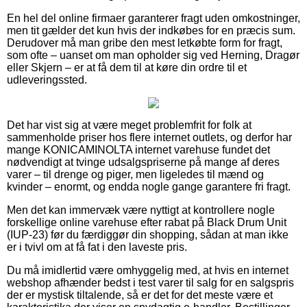
En hel del online firmaer garanterer fragt uden omkostninger,
men tit gælder det kun hvis der indkøbes for en præcis sum.
Derudover må man gribe den mest letkøbte form for fragt,
som ofte – uanset om man opholder sig ved Herning, Dragør
eller Skjern – er at få dem til at køre din ordre til et
udleveringssted.
Det har vist sig at være meget problemfrit for folk at
sammenholde priser hos flere internet outlets, og derfor har
mange KONICAMINOLTA internet varehuse fundet det
nødvendigt at tvinge udsalgspriserne på mange af deres
varer – til drenge og piger, men ligeledes til mænd og
kvinder – enormt, og endda nogle gange garantere fri fragt.
Men det kan immervæk være nyttigt at kontrollere nogle
forskellige online varehuse efter rabat på Black Drum Unit
(IUP-23) før du færdiggør din shopping, sådan at man ikke
er i tvivl om at få fat i den laveste pris.
Du må imidlertid være omhyggelig med, at hvis en internet
webshop afhænder bedst i test varer til salg for en salgspris
der er mystisk tiltalende, så er det for det meste være et