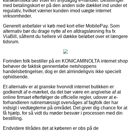
karakteristika der viser en snydagtig e-handler. Bestillinger
med betalingskort er på den anden side dækket ind under et
regulativ, hvilket værner kunden imod uægte internet
virksomheder.
Generelt anbefaler vi køb med kort eller MobilePay. Som
alternativ bør du drage nytte af en afdragsløsning fra fx
ViaBill, såfremt du hellere vil dække beløbet over et længere
tidsrum.
Forinden folk bestiller på en KONICAMINOLTA internet shop
behøver de faktisk gennemløbe netshoppens
handelsbetingelser, dog er det almindeligvis ikke specielt
ophidsende.
Et alternativ er at granske hvorvidt internet butikken er
godkendt af e-mærket, da det bør være en angivelse af at
online firmaet efterfølger de officielle regler, udover at e-
forhandleren rutinemæssigt overvåges af fagfolk der har
indsigt i vedtægterne på området. Det giver dig chance for at
få hjælp, for så vidt du møder besvær i processen med din
bestilling.
Endvidere tilrådes det at køberen er obs på de