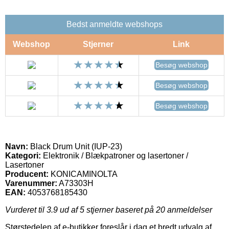
Bedst anmeldte webshops
Webshop
Stjerner
Link
Besøg webshop
Besøg webshop
Besøg webshop
Navn:
Black Drum Unit (IUP-23)
Kategori:
Elektronik / Blækpatroner og lasertoner /
Lasertoner
Producent:
KONICAMINOLTA
Varenummer:
A73303H
EAN:
4053768185430
Vurderet til
3.9
ud af 5 stjerner baseret på
20
anmeldelser
Størstedelen af e-butikker foreslår i dag et bredt udvalg af