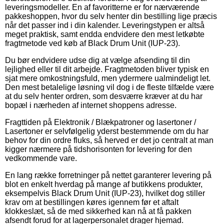
leveringsmodeller. En af favoritterne er for nærværende
pakkeshoppen, hvor du selv henter din bestilling lige præcis
når det passer ind i din kalender. Leveringstypen er altså
meget praktisk, samt endda endvidere den mest letkøbte
fragtmetode ved køb af Black Drum Unit (IUP-23).
Du bør endvidere udse dig at vælge afsending til din
lejlighed eller til dit arbejde. Fragtmetoden bliver typisk en
sjat mere omkostningsfuld, men ydermere ualmindeligt let.
Den mest betalelige løsning vil dog i de fleste tilfælde være
at du selv henter ordren, som desværre kræver at du har
bopæl i nærheden af internet shoppens adresse.
Fragttiden på Elektronik / Blækpatroner og lasertoner /
Lasertoner er selvfølgelig yderst bestemmende om du har
behov for din ordre fluks, så herved er det jo centralt at man
kigger nærmere på tidshorisonten for levering for den
vedkommende vare.
En lang række forretninger på nettet garanterer levering på
blot en enkelt hverdag på mange af butikkens produkter,
eksempelvis Black Drum Unit (IUP-23), hvilket dog stiller
krav om at bestillingen køres igennem før et aftalt
klokkeslæt, så de med sikkerhed kan nå at få pakken
afsendt forud for at lagerpersonalet drager hjemad.