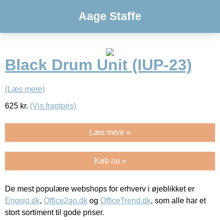
Aage Staffe
Black Drum Unit (IUP-23)
(Læs mere)
625
kr.
(Vis fragtpris)
Læs mere »
Køb nu »
De mest populære webshops for erhverv i øjeblikket er
Engsig.dk
,
Office2go.dk
og
OfficeTrend.dk
, som alle har et
stort sortiment til gode priser.