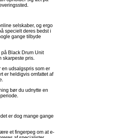
leveringssted.
 online selskaber, og ergo
å specielt deres bedst i
 nogle gange tilbyde
bat på Black Drum Unit
 skarpeste pris.
or en udsalgspris som er
t er heldigvis omfattet af
e.
sning bør du udnytte en
 periode.
r, det er dog mange gange
ære et fingerpeg om at e-
reres af specialister