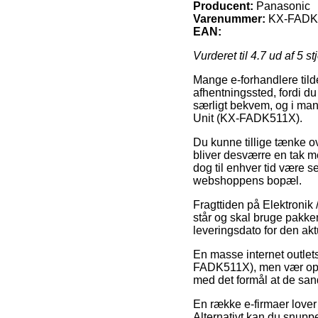
Producent:
Panasonic
Varenummer:
KX-FADK
EAN:
Vurderet til
4.7
ud af 5 st
Mange e-forhandlere tilde
afhentningssted, fordi du
særligt bekvem, og i man
Unit (KX-FADK511X).
Du kunne tillige tænke ove
bliver desværre en tak m
dog til enhver tid være 
webshoppens bopæl.
Fragttiden på Elektronik 
står og skal bruge pakk
leveringsdato for den akt
En masse internet outlet
FADK511X), men vær opmæ
med det formål at de sand
En række e-firmaer lover 
Alternativt kan du snuppe