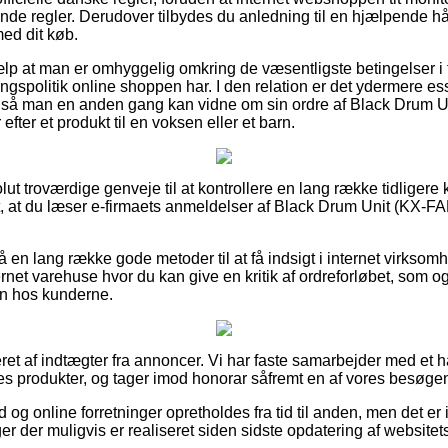
ende regler. Derudover tilbydes du anledning til en hjælpende h
med dit køb.
hjælp at man er omhyggelig omkring de væsentligste betingelser i
gspolitik online shoppen har. I den relation er det ydermere ess
ng, så man en anden gang kan vidne om sin ordre af Black Drum
ter et produkt til en voksen eller et barn.
lut troværdige genveje til at kontrollere en lang række tidliger
t, at du læser e-firmaets anmeldelser af Black Drum Unit (KX-FA
en lang række gode metoder til at få indsigt i internet virksom
et varehuse hvor du kan give en kritik af ordreforløbet, som ogs
en hos kunderne.
ret af indtægter fra annoncer. Vi har faste samarbejder med et ha
rnes produkter, og tager imod honorar såfremt en af vores besøge
 og online forretninger opretholdes fra tid til anden, men det er i
er der muligvis er realiseret siden sidste opdatering af websitet