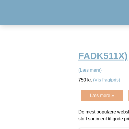
FADK511X)
(Læs mere)
750
kr.
(Vis fragtpris)
Læs mere »
De mest populære websho
stort sortiment til gode pr