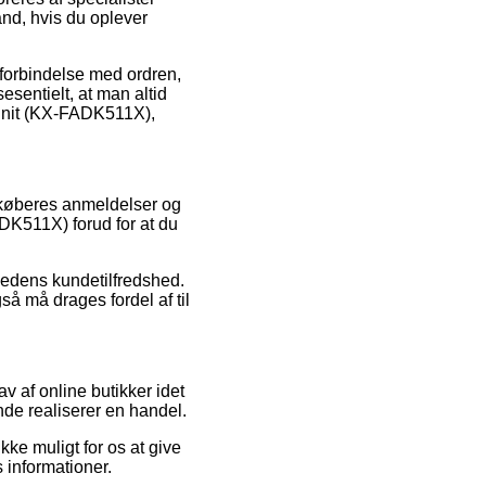
ånd, hvis du oplever
 forbindelse med ordren,
esentielt, at man altid
 Unit (KX-FADK511X),
e køberes anmeldelser og
DK511X) forud for at du
hedens kundetilfredshed.
å må drages fordel af til
v af online butikker idet
nde realiserer en handel.
kke muligt for os at give
s informationer.