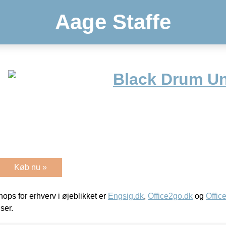
Aage Staffe
Black Drum Un
Køb nu »
ps for erhverv i øjeblikket er
Engsig.dk
,
Office2go.dk
og
Offic
iser.