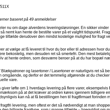
511X
jerner baseret på
49
anmeldelser
ler nu om dage alverdens leveringsløsninger. En sikker vinder er 
 så nemt kan hente de bestilte varer på et valgfrit tidspunkt. Fr
ge tilfælde derudover den mindst kostelige mulighed for fragt 
r at vælge at få leveret til hvor du bor eller til adressen hvor d
ere bekostelig, men desuden ret så smertefri. Den mest betaleli
selv at hente ordren, som desværre beroer på at du har bopæl næ
/ Blækpatroner og lasertoner / Lasertoner er naturligvis ret så
en omgående, og derfor er det temmelig afgørende at du checke
uelle vare.
s giver løfte om 1 hverdags levering på flere varer, eksempelvis
rksom på at det kræver at ordren køres igennem tidligere end 
synligvis kan nå at få bestillingen hen til fragtfirmaet forinden 
fragtfri levering, men oftest er det så nødvendigt at man shopper
 den billigste fragttype, som i mange tilfælde – ligegyldigt om 