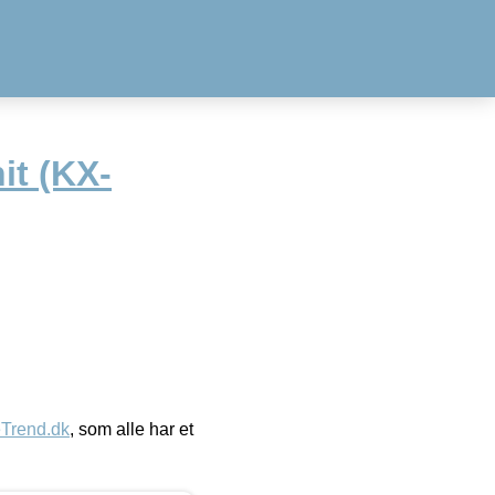
it (KX-
eTrend.dk
, som alle har et