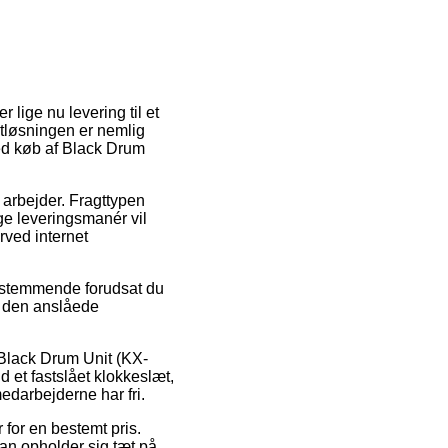
lige nu levering til et
agtløsningen er nemlig
ved køb af Black Drum
u arbejder. Fragttypen
ge leveringsmanér vil
rved internet
 bestemmende forudsat du
r den anslåede
 Black Drum Unit (KX-
et fastslået klokkeslæt,
medarbejderne har fri.
 for en bestemt pris.
man opholder sig tæt på