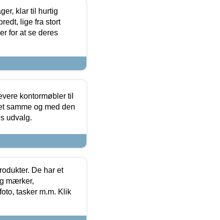
, klar til hurtig
edt, lige fra stort
er for at se deres
evere kontormøbler til
 det samme og med den
es udvalg.
rodukter. De har et
og mærker,
foto, tasker m.m. Klik