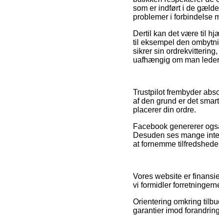
som er indført i de gæld
problemer i forbindelse 
Dertil kan det være til 
til eksempel den ombytnin
sikrer sin ordrekvitteri
uafhængig om man leder ef
Trustpilot frembyder abso
af den grund er det smar
placerer din ordre.
Facebook genererer også 
Desuden ses mange intern
at fornemme tilfredshed
Vores website er finansie
vi formidler forretninge
Orientering omkring tilbud
garantier imod forandring