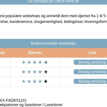
Se udvalget på OfficeTrend.dk
t populære webshops og anmeldt dem med stjerner fra 1 til 5 ud
rrelse, kundeservice, brugervenlighed, betingelser, leveringsfor
Bedst anmeldte webshops
op
Stjerner
Link
Besøg webshop
Besøg webshop
Besøg webshop
 (KX-FADK511X)
lækpatroner og lasertoner / Lasertoner