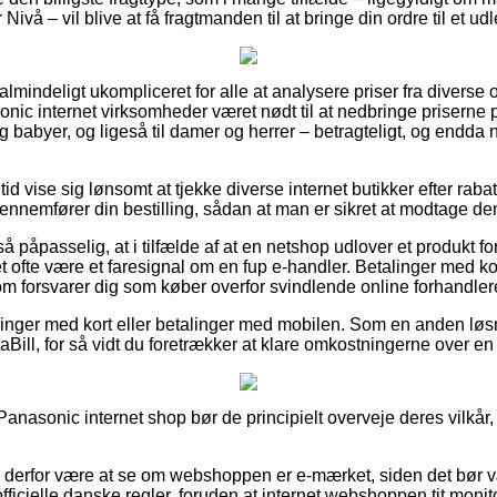
ivå – vil blive at få fragtmanden til at bringe din ordre til et ud
ualmindeligt ukompliceret for alle at analysere priser fra diverse
onic internet virksomheder været nødt til at nedbringe priserne p
 og babyer, og ligeså til damer og herrer – betragteligt, og endda
 tid vise sig lønsomt at tjekke diverse internet butikker efter ra
nemfører din bestilling, sådan at man er sikret at modtage den
å påpasselig, at i tilfælde af at en netshop udlover et produkt f
et ofte være et faresignal om en fup e-handler. Betalinger med kor
m forsvarer dig som køber overfor svindlende online forhandler
illinger med kort eller betalinger med mobilen. Som en anden lø
Bill, for så vidt du foretrækker at klare omkostningerne over en
 Panasonic internet shop bør de principielt overveje deres vilkå
e derfor være at se om webshoppen er e-mærket, siden det bør v
fficielle danske regler, foruden at internet webshoppen tit monito