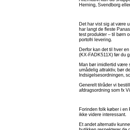
Herning, Svendborg eller N
Det har vist sig at være 
har langt de fleste Panas
test produkter – til børn
portofri levering.
Derfor kan det til hver en
(KX-FADK511X) før du gen
Man bør imidlertid være s
umådelig attraktiv, bør d
Indsigelsesordningen, so
Generelt tilråder vi best
afdragsordning som fx Via
Forinden folk køber i en
ikke videre interessant.
Et andet alternativ kunn
butikken respekterer de o