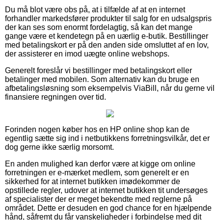
Du må blot være obs på, at i tilfælde af at en internet
forhandler markedsfører produkter til salg for en udsalgspris
der kan ses som enormt fordelagtig, så kan det mange
gange være et kendetegn på en uærlig e-butik. Bestillinger
med betalingskort er på den anden side omsluttet af en lov,
der assisterer en imod uægte online webshops.
Generelt foreslår vi bestillinger med betalingskort eller
betalinger med mobilen. Som alternativ kan du bruge en
afbetalingsløsning som eksempelvis ViaBill, når du gerne vil
finansiere regningen over tid.
Forinden nogen køber hos en HP online shop kan de
egentlig sætte sig ind i netbutikkens forretningsvilkår, det er
dog gerne ikke særlig morsomt.
En anden mulighed kan derfor være at kigge om online
forretningen er e-mærket medlem, som generelt er en
sikkerhed for at internet butikken imødekommer de
opstillede regler, udover at internet butikken tit undersøges
af specialister der er meget bekendte med reglerne på
området. Dette er desuden en god chance for en hjælpende
hånd, såfremt du får vanskeligheder i forbindelse med dit