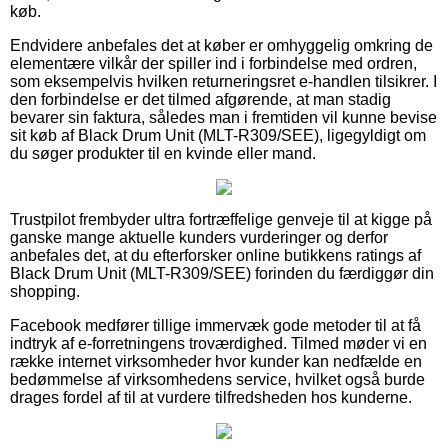
køb.
Endvidere anbefales det at køber er omhyggelig omkring de
elementære vilkår der spiller ind i forbindelse med ordren,
som eksempelvis hvilken returneringsret e-handlen tilsikrer. I
den forbindelse er det tilmed afgørende, at man stadig
bevarer sin faktura, således man i fremtiden vil kunne bevise
sit køb af Black Drum Unit (MLT-R309/SEE), ligegyldigt om
du søger produkter til en kvinde eller mand.
Trustpilot frembyder ultra fortræffelige genveje til at kigge på
ganske mange aktuelle kunders vurderinger og derfor
anbefales det, at du efterforsker online butikkens ratings af
Black Drum Unit (MLT-R309/SEE) forinden du færdiggør din
shopping.
Facebook medfører tillige immervæk gode metoder til at få
indtryk af e-forretningens troværdighed. Tilmed møder vi en
række internet virksomheder hvor kunder kan nedfælde en
bedømmelse af virksomhedens service, hvilket også burde
drages fordel af til at vurdere tilfredsheden hos kunderne.