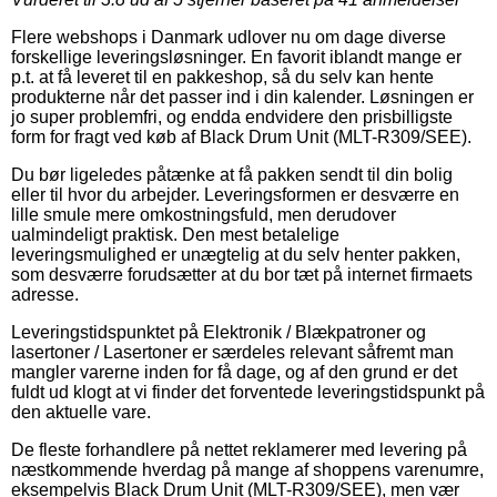
Flere webshops i Danmark udlover nu om dage diverse
forskellige leveringsløsninger. En favorit iblandt mange er
p.t. at få leveret til en pakkeshop, så du selv kan hente
produkterne når det passer ind i din kalender. Løsningen er
jo super problemfri, og endda endvidere den prisbilligste
form for fragt ved køb af Black Drum Unit (MLT-R309/SEE).
Du bør ligeledes påtænke at få pakken sendt til din bolig
eller til hvor du arbejder. Leveringsformen er desværre en
lille smule mere omkostningsfuld, men derudover
ualmindeligt praktisk. Den mest betalelige
leveringsmulighed er unægtelig at du selv henter pakken,
som desværre forudsætter at du bor tæt på internet firmaets
adresse.
Leveringstidspunktet på Elektronik / Blækpatroner og
lasertoner / Lasertoner er særdeles relevant såfremt man
mangler varerne inden for få dage, og af den grund er det
fuldt ud klogt at vi finder det forventede leveringstidspunkt på
den aktuelle vare.
De fleste forhandlere på nettet reklamerer med levering på
næstkommende hverdag på mange af shoppens varenumre,
eksempelvis Black Drum Unit (MLT-R309/SEE), men vær