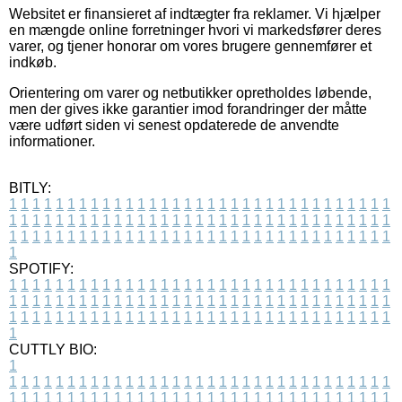
Websitet er finansieret af indtægter fra reklamer. Vi hjælper
en mængde online forretninger hvori vi markedsfører deres
varer, og tjener honorar om vores brugere gennemfører et
indkøb.
Orientering om varer og netbutikker opretholdes løbende,
men der gives ikke garantier imod forandringer der måtte
være udført siden vi senest opdaterede de anvendte
informationer.
BITLY:
1
1
1
1
1
1
1
1
1
1
1
1
1
1
1
1
1
1
1
1
1
1
1
1
1
1
1
1
1
1
1
1
1
1
1
1
1
1
1
1
1
1
1
1
1
1
1
1
1
1
1
1
1
1
1
1
1
1
1
1
1
1
1
1
1
1
1
1
1
1
1
1
1
1
1
1
1
1
1
1
1
1
1
1
1
1
1
1
1
1
1
1
1
1
1
1
1
1
1
1
SPOTIFY:
1
1
1
1
1
1
1
1
1
1
1
1
1
1
1
1
1
1
1
1
1
1
1
1
1
1
1
1
1
1
1
1
1
1
1
1
1
1
1
1
1
1
1
1
1
1
1
1
1
1
1
1
1
1
1
1
1
1
1
1
1
1
1
1
1
1
1
1
1
1
1
1
1
1
1
1
1
1
1
1
1
1
1
1
1
1
1
1
1
1
1
1
1
1
1
1
1
1
1
1
CUTTLY BIO:
1
1
1
1
1
1
1
1
1
1
1
1
1
1
1
1
1
1
1
1
1
1
1
1
1
1
1
1
1
1
1
1
1
1
1
1
1
1
1
1
1
1
1
1
1
1
1
1
1
1
1
1
1
1
1
1
1
1
1
1
1
1
1
1
1
1
1