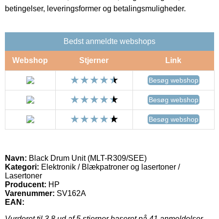
betingelser, leveringsformer og betalingsmuligheder.
Bedst anmeldte webshops
Webshop
Stjerner
Link
Besøg webshop
Besøg webshop
Besøg webshop
Navn:
Black Drum Unit (MLT-R309/SEE)
Kategori:
Elektronik / Blækpatroner og lasertoner /
Lasertoner
Producent:
HP
Varenummer:
SV162A
EAN:
Vurderet til
3.8
ud af 5 stjerner baseret på
41
anmeldelser