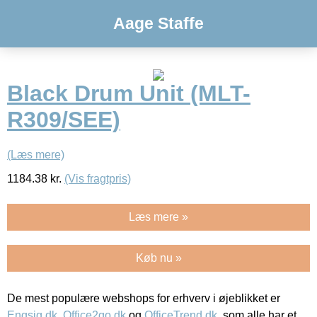
Aage Staffe
Black Drum Unit (MLT-
R309/SEE)
(Læs mere)
1184.38
kr.
(Vis fragtpris)
Læs mere »
Køb nu »
De mest populære webshops for erhverv i øjeblikket er
Engsig.dk
,
Office2go.dk
og
OfficeTrend.dk
, som alle har et