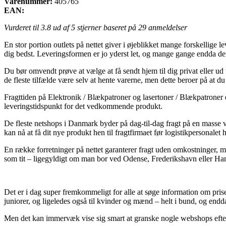
Varenummer:
405765
EAN:
Vurderet til
3.8
ud af 5 stjerner baseret på
29
anmeldelser
En stor portion outlets på nettet giver i øjeblikket mange forskellige
dig bedst. Leveringsformen er jo yderst let, og mange gange endda de
Du bør omvendt prøve at vælge at få sendt hjem til dig privat eller ud t
de fleste tilfælde være selv at hente varerne, men dette beroer på at d
Fragttiden på Elektronik / Blækpatroner og lasertoner / Blækpatroner er
leveringstidspunkt for det vedkommende produkt.
De fleste netshops i Danmark byder på dag-til-dag fragt på en masse v
kan nå at få dit nye produkt hen til fragtfirmaet før logistikpersonalet h
En række forretninger på nettet garanterer fragt uden omkostninger, m
som tit – ligegyldigt om man bor ved Odense, Frederikshavn eller Hamme
Det er i dag super fremkommeligt for alle at søge information om priser
juniorer, og ligeledes også til kvinder og mænd – helt i bund, og endd
Men det kan immervæk vise sig smart at granske nogle webshops efter r