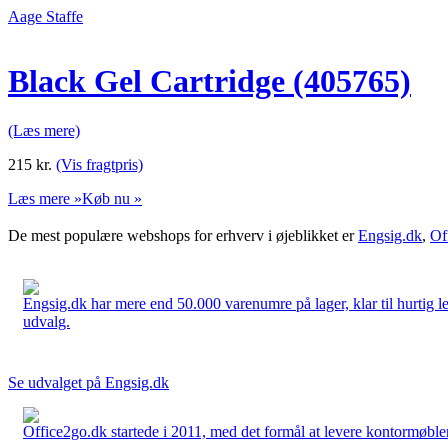
Aage Staffe
Black Gel Cartridge (405765)
(Læs mere)
215
kr.
(Vis fragtpris)
Læs mere »
Køb nu »
De mest populære webshops for erhverv i øjeblikket er
Engsig.dk
,
Of
Engsig.dk har mere end 50.000 varenumre på lager, klar til hurtig lev
udvalg.
Se udvalget på Engsig.dk
Office2go.dk startede i 2011, med det formål at levere kontormøbler