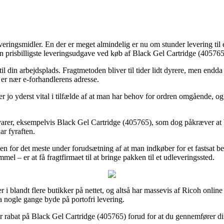
 leveringsmidler. En der er meget almindelig er nu om stunder levering t
n prisbilligste leveringsudgave ved køb af Black Gel Cartridge (405765
il din arbejdsplads. Fragtmetoden bliver til tider lidt dyrere, men endda
u er nær e-forhandlerens adresse.
 jo yderst vital i tilfælde af at man har behov for ordren omgående, og 
arer, eksempelvis Black Gel Cartridge (405765), som dog påkræver at be
ar fyraften.
en for det meste under forudsætning af at man indkøber for et fastsat be
l – er at få fragtfirmaet til at bringe pakken til et udleveringssted.
 i blandt flere butikker på nettet, og altså har massevis af Ricoh online
a nogle gange byde på portofri levering.
abat på Black Gel Cartridge (405765) forud for at du gennemfører din be