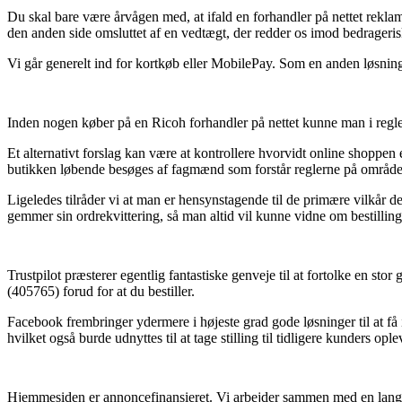
Du skal bare være årvågen med, at ifald en forhandler på nettet rekla
den anden side omsluttet af en vedtægt, der redder os imod bedrageris
Vi går generelt ind for kortkøb eller MobilePay. Som en anden løsning 
Inden nogen køber på en Ricoh forhandler på nettet kunne man i regle
Et alternativt forslag kan være at kontrollere hvorvidt online shoppen
butikken løbende besøges af fagmænd som forstår reglerne på området.
Ligeledes tilråder vi at man er hensynstagende til de primære vilkår de
gemmer sin ordrekvittering, så man altid vil kunne vidne om bestillin
Trustpilot præsterer egentlig fantastiske genveje til at fortolke en st
(405765) forud for at du bestiller.
Facebook frembringer ydermere i højeste grad gode løsninger til at få
hvilket også burde udnyttes til at tage stilling til tidligere kunders ople
Hjemmesiden er annoncefinansieret. Vi arbejder sammen med en lang ræk