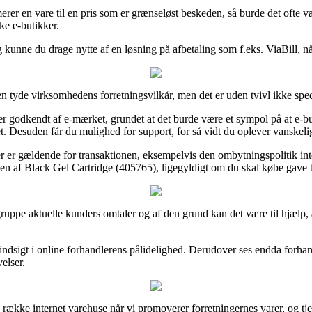
merer en vare til en pris som er grænseløst beskeden, så burde det ofte
ke e-butikker.
kunne du drage nytte af en løsning på afbetaling som f.eks. ViaBill, nå
n tyde virksomhedens forretningsvilkår, men det er uden tvivl ikke spec
 er godkendt af e-mærket, grundet at det burde være et sympol på at e-bu
 Desuden får du mulighed for support, for så vidt du oplever vanskelig
r er gældende for transaktionen, eksempelvis den ombytningspolitik inter
gen af Black Gel Cartridge (405765), ligegyldigt om du skal købe gave t
or gruppe aktuelle kunders omtaler og af den grund kan det være til hjælp
 indsigt i online forhandlerens pålidelighed. Derudover ses endda forha
velser.
ke internet varehuse når vi promoverer forretningernes varer, og tjener