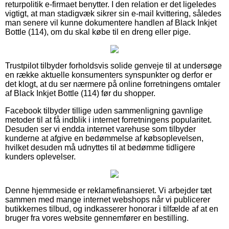
returpolitik e-firmaet benytter. I den relation er det ligeledes
vigtigt, at man stadigvæk sikrer sin e-mail kvittering, således
man senere vil kunne dokumentere handlen af Black Inkjet
Bottle (114), om du skal købe til en dreng eller pige.
Trustpilot tilbyder forholdsvis solide genveje til at undersøge
en række aktuelle konsumenters synspunkter og derfor er
det klogt, at du ser nærmere på online forretningens omtaler
af Black Inkjet Bottle (114) før du shopper.
Facebook tilbyder tillige uden sammenligning gavnlige
metoder til at få indblik i internet forretningens popularitet.
Desuden ser vi endda internet varehuse som tilbyder
kunderne at afgive en bedømmelse af købsoplevelsen,
hvilket desuden må udnyttes til at bedømme tidligere
kunders oplevelser.
Denne hjemmeside er reklamefinansieret. Vi arbejder tæt
sammen med mange internet webshops når vi publicerer
butikkernes tilbud, og indkasserer honorar i tilfælde af at en
bruger fra vores website gennemfører en bestilling.