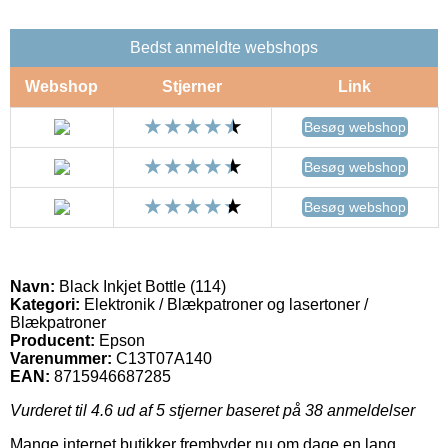
Bedst anmeldte webshops
Webshop
Stjerner
Link
Besøg webshop
Besøg webshop
Besøg webshop
Navn:
Black Inkjet Bottle (114)
Kategori:
Elektronik / Blækpatroner og lasertoner /
Blækpatroner
Producent:
Epson
Varenummer:
C13T07A140
EAN:
8715946687285
Vurderet til
4.6
ud af 5 stjerner baseret på
38
anmeldelser
Mange internet butikker frembyder nu om dage en lang