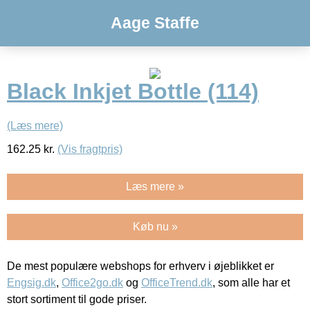
Aage Staffe
Black Inkjet Bottle (114)
(Læs mere)
162.25
kr.
(Vis fragtpris)
Læs mere »
Køb nu »
De mest populære webshops for erhverv i øjeblikket er
Engsig.dk
,
Office2go.dk
og
OfficeTrend.dk
, som alle har et
stort sortiment til gode priser.