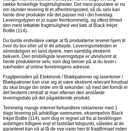
række forskellige fragtmuligheder. Det mest populære er nu
om stunder levering til et afhentningssted, så du selv kan
hente dine produkter når det passer ind i din hverdag.
Leveringstypen er jo super fremkommelig, og oftest tilmed
den mest letkøbte fragtmulighed ved køb af Black Inkjet
Bottle (114).
Du burde endvidere vælge at få produkterne leveret hjem til
hvor du bor eller ud til dit arbejde. Leveringsmetoden er
almindeligvis en tand dyrere, men samtidig ekstremt
bekvem. Den prisbilligste leveringstype er utvivlsomt at
hente produkterne selv, som dog beroer på at du lever i
nærheden af online forretningens adresse.
Fragtperioden på Elektronik / Blækpatroner og lasertoner /
Blækpatroner kan vise sig at være ekstremt relevant forudsat
du skal bruge din ordre om få sekunder, så med det formål er
det bestemt centralt at man efterser den anslåede
leveringsdato på det pågældende produkt.
Temmelig mange internet forhandlere reklamerer med 1
dags levering på adskillige varenumre, eksempelvis Black
Inkjet Bottle (114), som dog er regnet ud fra at bestillingen
anbringes tidligere end et fastslået tidspunkt, således at de
garanteret kan nå at få de nye varer hen til fragtfirmaet inden