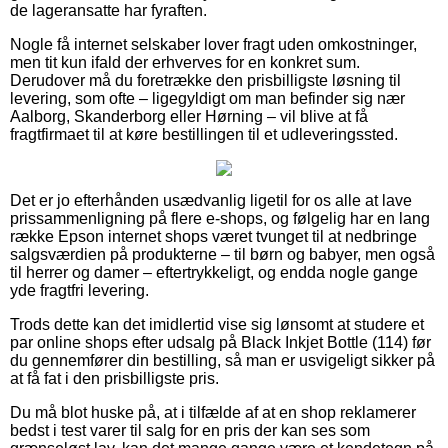
de lageransatte har fyraften.
Nogle få internet selskaber lover fragt uden omkostninger,
men tit kun ifald der erhverves for en konkret sum.
Derudover må du foretrække den prisbilligste løsning til
levering, som ofte – ligegyldigt om man befinder sig nær
Aalborg, Skanderborg eller Hørning – vil blive at få
fragtfirmaet til at køre bestillingen til et udleveringssted.
Det er jo efterhånden usædvanlig ligetil for os alle at lave
prissammenligning på flere e-shops, og følgelig har en lang
række Epson internet shops været tvunget til at nedbringe
salgsværdien på produkterne – til børn og babyer, men også
til herrer og damer – eftertrykkeligt, og endda nogle gange
yde fragtfri levering.
Trods dette kan det imidlertid vise sig lønsomt at studere et
par online shops efter udsalg på Black Inkjet Bottle (114) før
du gennemfører din bestilling, så man er usvigeligt sikker på
at få fat i den prisbilligste pris.
Du må blot huske på, at i tilfælde af at en shop reklamerer
bedst i test varer til salg for en pris der kan ses som