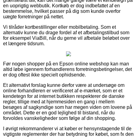
grænseløst lav, kan det mange gange være et kendetegn på
en uoprigtig webbutik. Kortkøb er dog indbefattet af en
bestemmelse, hvilket passer på dig som kunde overfor
uægte forretninger på nettet.
Vi tilråder kortbestillinger eller mobilbetaling. Som et
alternativ kunne du drage fordel af et afbetalingstilbud som
for eksempel ViaBill, når du gerne vil afbetale beløbet over
et længere tidsrum.
Før nogen shopper på en Epson online webshop kan man
altid løbe igennem forhandlerens forretningsbetingelser, det
er dog oftest ikke specielt ophidsende.
Et alternativt forslag kunne derfor være at undersøge om
online forhandleren er verificeret af e-mærket, som er et
kendetegn for at internet butikken respekterer de danske
regler, tillige med at hjemmesiden en gang i mellem
besøges af sagkyndige som har megen viden om lovene på
området. Dette er en god lejlighed til bistand, når du
forvoldes vanskeligheder som følge af din shopping.
I øvrigt rekommanderer vi at køber er hensynstagende til de
vigtigste reglementer der har betydning for købet, som fx den