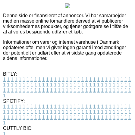
Denne side er finansieret af annoncer. Vi har samarbejder
med en masse online forhandlere derved at vi publicerer
virksomhedernes produkter, og tjener godtgørelse i tilfælde
af at vores besøgende udfører et køb.
Informationer om varer og internet varehuse i Danmark
opdateres ofte, men vi giver ingen garanti imod ændringer
der potentielt er udført efter at vi sidste gang opdaterede
sidens informationer.
BITLY:
1
1
1
1
1
1
1
1
1
1
1
1
1
1
1
1
1
1
1
1
1
1
1
1
1
1
1
1
1
1
1
1
1
1
1
1
1
1
1
1
1
1
1
1
1
1
1
1
1
1
1
1
1
1
1
1
1
1
1
1
1
1
1
1
1
1
1
1
1
1
1
1
1
1
1
1
1
1
1
1
1
1
1
1
1
1
1
1
1
1
1
1
1
1
1
1
1
1
1
1
SPOTIFY:
1
1
1
1
1
1
1
1
1
1
1
1
1
1
1
1
1
1
1
1
1
1
1
1
1
1
1
1
1
1
1
1
1
1
1
1
1
1
1
1
1
1
1
1
1
1
1
1
1
1
1
1
1
1
1
1
1
1
1
1
1
1
1
1
1
1
1
1
1
1
1
1
1
1
1
1
1
1
1
1
1
1
1
1
1
1
1
1
1
1
1
1
1
1
1
1
1
1
1
1
CUTTLY BIO:
1