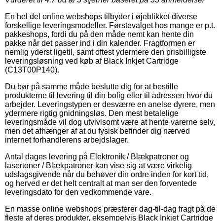
En hel del online webshops tilbyder i øjeblikket diverse
forskellige leveringsmodeller. Førstevalget hos mange er p.t.
pakkeshops, fordi du på den måde nemt kan hente din
pakke når det passer ind i din kalender. Fragtformen er
nemlig yderst ligetil, samt oftest ydermere den prisbilligste
leveringsløsning ved køb af Black Inkjet Cartridge
(C13T00P140).
Du bør på samme måde beslutte dig for at bestille
produkterne til levering til din bolig eller til adressen hvor du
arbejder. Leveringstypen er desværre en anelse dyrere, men
ydermere rigtig gnidningsløs. Den mest betalelige
leveringsmåde vil dog utvivlsomt være at hente varerne selv,
men det afhænger af at du fysisk befinder dig nærved
internet forhandlerens arbejdslager.
Antal dages levering på Elektronik / Blækpatroner og
lasertoner / Blækpatroner kan vise sig at være virkelig
udslagsgivende når du behøver din ordre inden for kort tid,
og herved er det helt centralt at man ser den forventede
leveringsdato for den vedkommende vare.
En masse online webshops præsterer dag-til-dag fragt på de
fleste af deres produkter, eksempelvis Black Inkjet Cartridge