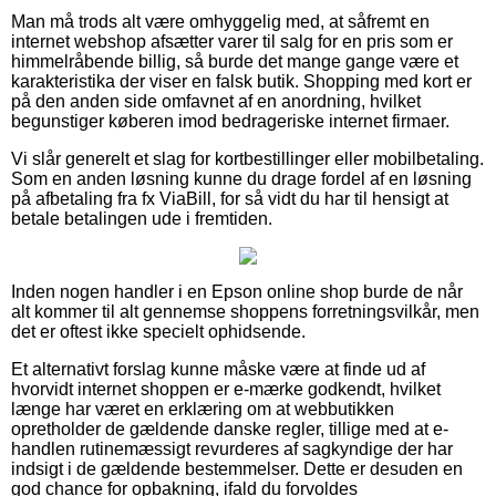
Man må trods alt være omhyggelig med, at såfremt en
internet webshop afsætter varer til salg for en pris som er
himmelråbende billig, så burde det mange gange være et
karakteristika der viser en falsk butik. Shopping med kort er
på den anden side omfavnet af en anordning, hvilket
begunstiger køberen imod bedrageriske internet firmaer.
Vi slår generelt et slag for kortbestillinger eller mobilbetaling.
Som en anden løsning kunne du drage fordel af en løsning
på afbetaling fra fx ViaBill, for så vidt du har til hensigt at
betale betalingen ude i fremtiden.
Inden nogen handler i en Epson online shop burde de når
alt kommer til alt gennemse shoppens forretningsvilkår, men
det er oftest ikke specielt ophidsende.
Et alternativt forslag kunne måske være at finde ud af
hvorvidt internet shoppen er e-mærke godkendt, hvilket
længe har været en erklæring om at webbutikken
opretholder de gældende danske regler, tillige med at e-
handlen rutinemæssigt revurderes af sagkyndige der har
indsigt i de gældende bestemmelser. Dette er desuden en
god chance for opbakning, ifald du forvoldes