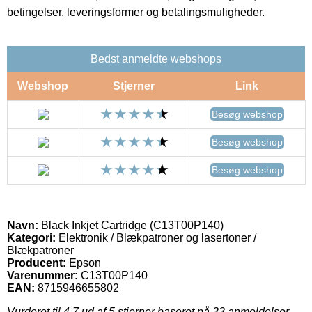
betingelser, leveringsformer og betalingsmuligheder.
Bedst anmeldte webshops
Webshop
Stjerner
Link
Besøg webshop
Besøg webshop
Besøg webshop
Navn:
Black Inkjet Cartridge (C13T00P140)
Kategori:
Elektronik / Blækpatroner og lasertoner /
Blækpatroner
Producent:
Epson
Varenummer:
C13T00P140
EAN:
8715946655802
Vurderet til
4.7
ud af 5 stjerner baseret på
33
anmeldelser