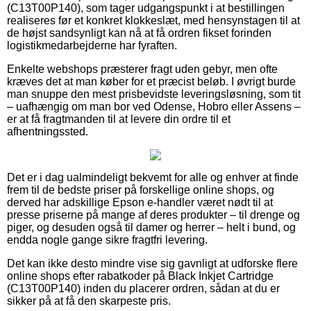
(C13T00P140), som tager udgangspunkt i at bestillingen
realiseres før et konkret klokkeslæt, med hensynstagen til at
de højst sandsynligt kan nå at få ordren fikset forinden
logistikmedarbejderne har fyraften.
Enkelte webshops præsterer fragt uden gebyr, men ofte
kræves det at man køber for et præcist beløb. I øvrigt burde
man snuppe den mest prisbevidste leveringsløsning, som tit
– uafhængig om man bor ved Odense, Hobro eller Assens –
er at få fragtmanden til at levere din ordre til et
afhentningssted.
Det er i dag ualmindeligt bekvemt for alle og enhver at finde
frem til de bedste priser på forskellige online shops, og
derved har adskillige Epson e-handler været nødt til at
presse priserne på mange af deres produkter – til drenge og
piger, og desuden også til damer og herrer – helt i bund, og
endda nogle gange sikre fragtfri levering.
Det kan ikke desto mindre vise sig gavnligt at udforske flere
online shops efter rabatkoder på Black Inkjet Cartridge
(C13T00P140) inden du placerer ordren, sådan at du er
sikker på at få den skarpeste pris.