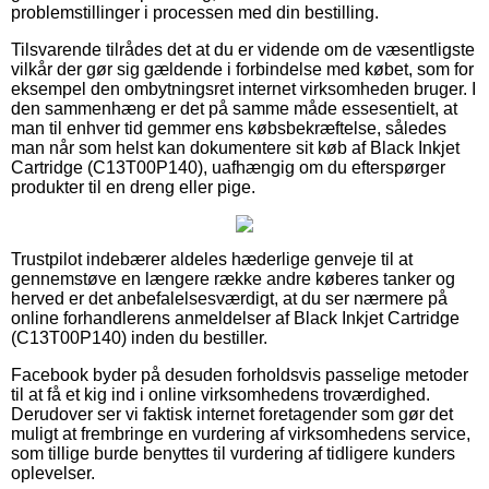
problemstillinger i processen med din bestilling.
Tilsvarende tilrådes det at du er vidende om de væsentligste
vilkår der gør sig gældende i forbindelse med købet, som for
eksempel den ombytningsret internet virksomheden bruger. I
den sammenhæng er det på samme måde essesentielt, at
man til enhver tid gemmer ens købsbekræftelse, således
man når som helst kan dokumentere sit køb af Black Inkjet
Cartridge (C13T00P140), uafhængig om du efterspørger
produkter til en dreng eller pige.
Trustpilot indebærer aldeles hæderlige genveje til at
gennemstøve en længere række andre køberes tanker og
herved er det anbefalelsesværdigt, at du ser nærmere på
online forhandlerens anmeldelser af Black Inkjet Cartridge
(C13T00P140) inden du bestiller.
Facebook byder på desuden forholdsvis passelige metoder
til at få et kig ind i online virksomhedens troværdighed.
Derudover ser vi faktisk internet foretagender som gør det
muligt at frembringe en vurdering af virksomhedens service,
som tillige burde benyttes til vurdering af tidligere kunders
oplevelser.