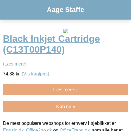
Aage Staffe
Black Inkjet Cartridge
(C13T00P140)
(Læs mere)
74.38
kr.
(Vis fragtpris)
Læs mere »
Køb nu »
De mest populære webshops for erhverv i øjeblikket er
Engsig.dk
,
Office2go.dk
og
OfficeTrend.dk
, som alle har et