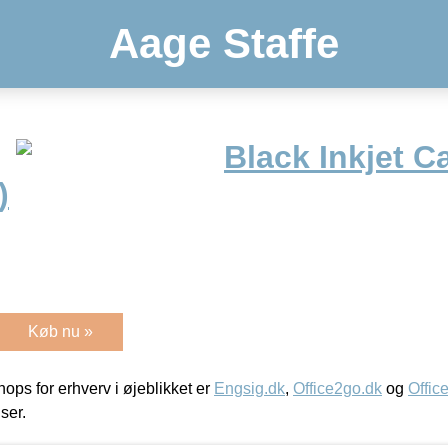
Aage Staffe
Black Inkjet C
)
Køb nu »
ps for erhverv i øjeblikket er
Engsig.dk
,
Office2go.dk
og
Offic
iser.