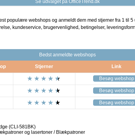
Se udvalget på OfficeTrend.dk
t populære webshops og anmeldt dem med stjerner fra 1 til 5 ud
rrelse, kundeservice, brugervenlighed, betingelser, leveringsfor
Bedst anmeldte webshops
op
Stjerner
Link
Besøg webshop
Besøg webshop
Besøg webshop
ridge (CLI-581BK)
lækpatroner og lasertoner / Blækpatroner