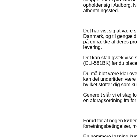
opholder sig i Aalborg, Nø
afhentningssted.
Det har vist sig at være s
Danmark, og til gengæld
på en række af deres prod
levering.
Det kan stadigvæk vise s
(CLI-581BK) før du placer
Du må blot være klar over,
kan det undertiden være 
hvilket støtter dig som k
Generelt slår vi et slag 
en afdragsordning fra for
Forud for at nogen køber
forretningsbetingelser, m
En nemmere løsning kunne