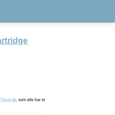
artridge
eTrend.dk
, som alle har et