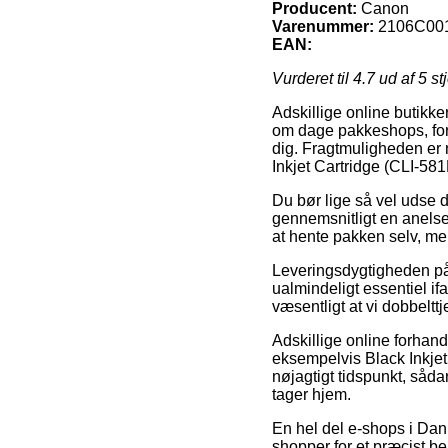
Producent:
Canon
Varenummer:
2106C00
EAN:
Vurderet til
4.7
ud af 5 st
Adskillige online butikke
om dage pakkeshops, fordi
dig. Fragtmuligheden er n
Inkjet Cartridge (CLI-58
Du bør lige så vel udse di
gennemsnitligt en anelse
at hente pakken selv, me
Leveringsdygtigheden på 
ualmindeligt essentiel i
væsentligt at vi dobbeltt
Adskillige online forhan
eksempelvis Black Inkjet
nøjagtigt tidspunkt, såda
tager hjem.
En hel del e-shops i Danm
shopper for et præcist be