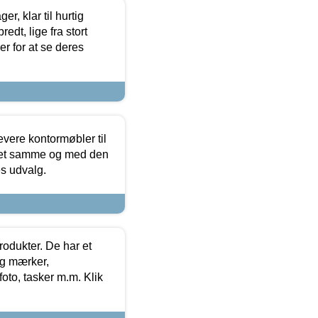
, klar til hurtig
edt, lige fra stort
er for at se deres
evere kontormøbler til
 det samme og med den
es udvalg.
rodukter. De har et
og mærker,
foto, tasker m.m. Klik