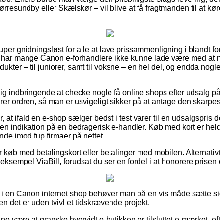
rresundby eller Skælskør – vil blive at få fragtmanden til at køre
uper gnidningsløst for alle at lave prissammenligning i blandt for
 har mange Canon e-forhandlere ikke kunne lade være med at n
ukter – til juniorer, samt til voksne – en hel del, og endda nogl
ig indbringende at checke nogle få online shops efter udsalg på
er ordren, så man er usvigeligt sikker på at antage den skarpest
 at ifald en e-shop sælger bedst i test varer til en udsalgspris de
en indikation på en bedragerisk e-handler. Køb med kort er held
unde imod fup firmaer på nettet.
for køb med betalingskort eller betalinger med mobilen. Alternativ
 eksempel ViaBill, forudsat du ser en fordel i at honorere prisen 
 i en Canon internet shop behøver man på en vis måde sætte si
en det er uden tvivl et tidskrævende projekt.
 være at granske hvorvidt e-butikken er tilsluttet e-mærket, ef