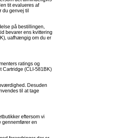
n tit evalueres af
du genvej til
lse på bestillingen,
tid bevarer ens kvittering
1BK), uafhængig om du er
umenters ratings og
jet Cartridge (CLI-581BK)
 troværdighed. Desuden
vendes til at tage
tbutikker eftersom vi
re gennemfører en