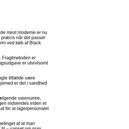
af de mest moderne er nu
e præcis når det passer
form ved køb af Black
ds. Fragtmetoden er
ingsudgave er utvivlsomt
ogle tilfælde være
øjemed er det i sandhed
t sælgende varenumre,
ngen indsendes inden et
ud for at lagerpersonalet
betinget af at man
r tit – uanset om man