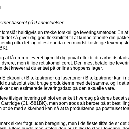
1
jerner baseret på
9
anmeldelser
r foreslår heldigvis en række forskellige leveringsmetoder. En 
 det så giver dig god fleksibilitet til at kunne afhente din pakk
emlig ultra let, og oftest endda den mindst kostelige leverings
1BK).
g at få ordren leveret hjem til dig privat eller til din arbejdspla
 dyrere, men tillige ret ukompliceret. Den mest betalelige lever
n det kræver at du er tæt på online shoppens lager.
Elektronik / Blækpatroner og lasertoner / Blækpatroner kan i n
fald du absolut skal bruge produkterne med det samme, og i det 
jekker den estimerede leveringsdato på den aktuelle vare.
dlere tilsiger levering på blot en enkelt hverdag på deres beds
 Cartridge (CLI-581BK), men som trods alt beroer på at bestilli
n at de med sikkerhed kan nå at få produkterne på posthuset for
ark sikrer fragt uden beregning, men i de fleste tilfælde er det 
løb. Ellers burde man vælge den prisbilligste slags levering, de