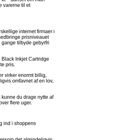
 varerne til et
skellige internet firmaer i
edbringe prisniveauet
e gange tilbyde gebyrfri
 Black Inkjet Cartridge
e pris.
r virker enormt billig,
igvis omfavnet af en lov,
t kunne du drage nytte af
over flere uger.
g ind i shoppens
tersom det almindeligvis