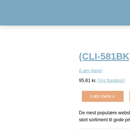
(CLI-581BK
(Læs mere)
95.81
kr.
(Vis fragtpris)
Læs mere »
De mest populære websho
stort sortiment til gode pr