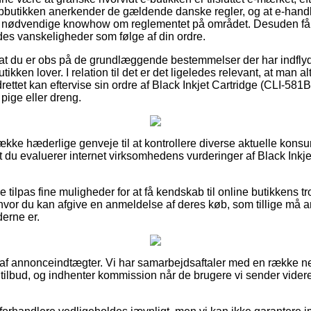
ebbutikken anerkender de gældende danske regler, og at e-handle
nødvendige knowhow om reglementet på området. Desuden får 
des vanskeligheder som følge af din ordre.
at du er obs på de grundlæggende bestemmelser der har indflyde
ikken lover. I relation til det er det ligeledes relevant, at man al
rettet kan eftervise sin ordre af Black Inkjet Cartridge (CLI-58
 pige eller dreng.
ække hæderlige genveje til at kontrollere diverse aktuelle kons
 at du evaluerer internet virksomhedens vurderinger af Black Ink
e tilpas fine muligheder for at få kendskab til online butikkens
hvor du kan afgive en anmeldelse af deres køb, som tillige må an
derne er.
t af annonceindtægter. Vi har samarbejdsaftaler med en række ne
tilbud, og indhenter kommission når de brugere vi sender vide