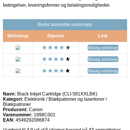
betingelser, leveringsformer og betalingsmuligheder.
Bedst anmeldte webshops
Webshop
Stjerner
Link
Besøg webshop
Besøg webshop
Besøg webshop
Navn:
Black Inkjet Cartridge (CLI-581XXLBK)
Kategori:
Elektronik / Blækpatroner og lasertoner /
Blækpatroner
Producent:
Canon
Varenummer:
1998C001
EAN:
4549292086874
Vurderet til
4.9
ud af 5 stjerner baseret på
43
anmeldelser