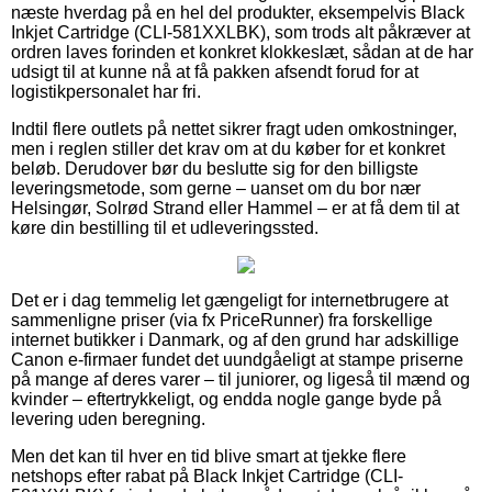
næste hverdag på en hel del produkter, eksempelvis Black
Inkjet Cartridge (CLI-581XXLBK), som trods alt påkræver at
ordren laves forinden et konkret klokkeslæt, sådan at de har
udsigt til at kunne nå at få pakken afsendt forud for at
logistikpersonalet har fri.
Indtil flere outlets på nettet sikrer fragt uden omkostninger,
men i reglen stiller det krav om at du køber for et konkret
beløb. Derudover bør du beslutte sig for den billigste
leveringsmetode, som gerne – uanset om du bor nær
Helsingør, Solrød Strand eller Hammel – er at få dem til at
køre din bestilling til et udleveringssted.
Det er i dag temmelig let gængeligt for internetbrugere at
sammenligne priser (via fx PriceRunner) fra forskellige
internet butikker i Danmark, og af den grund har adskillige
Canon e-firmaer fundet det uundgåeligt at stampe priserne
på mange af deres varer – til juniorer, og ligeså til mænd og
kvinder – eftertrykkeligt, og endda nogle gange byde på
levering uden beregning.
Men det kan til hver en tid blive smart at tjekke flere
netshops efter rabat på Black Inkjet Cartridge (CLI-