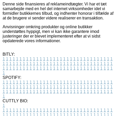
Denne side finansieres af reklameindtægter. Vi har et tæt
samarbejde med en hel del internet virksomheder idet vi
formidler butikkernes tilbud, og indhenter honorar i tilfælde af
at de brugere vi sender videre realiserer en transaktion.
Anvisninger omkring produkter og online butikker
understøttes hyppigt, men vi kan ikke garantere imod
justeringer der er blevet implementeret efter at vi sidst
opdaterede vores informationer.
BITLY:
1
1
1
1
1
1
1
1
1
1
1
1
1
1
1
1
1
1
1
1
1
1
1
1
1
1
1
1
1
1
1
1
1
1
1
1
1
1
1
1
1
1
1
1
1
1
1
1
1
1
1
1
1
1
1
1
1
1
1
1
1
1
1
1
1
1
1
1
1
1
1
1
1
1
1
1
1
1
1
1
1
1
1
1
1
1
1
1
1
1
1
1
1
1
1
1
1
1
1
1
SPOTIFY:
1
1
1
1
1
1
1
1
1
1
1
1
1
1
1
1
1
1
1
1
1
1
1
1
1
1
1
1
1
1
1
1
1
1
1
1
1
1
1
1
1
1
1
1
1
1
1
1
1
1
1
1
1
1
1
1
1
1
1
1
1
1
1
1
1
1
1
1
1
1
1
1
1
1
1
1
1
1
1
1
1
1
1
1
1
1
1
1
1
1
1
1
1
1
1
1
1
1
1
1
CUTTLY BIO:
1
1
1
1
1
1
1
1
1
1
1
1
1
1
1
1
1
1
1
1
1
1
1
1
1
1
1
1
1
1
1
1
1
1
1
1
1
1
1
1
1
1
1
1
1
1
1
1
1
1
1
1
1
1
1
1
1
1
1
1
1
1
1
1
1
1
1