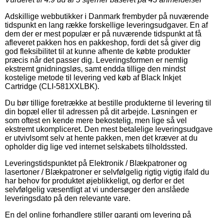
Adskillige webbutikker i Danmark frembyder på nuværende
tidspunkt en lang række forskellige leveringsudgaver. En af
dem der er mest populær er på nuværende tidspunkt at få
afleveret pakken hos en pakkeshop, fordi det så giver dig
god fleksibilitet til at kunne afhente de købte produkter
præcis når det passer dig. Leveringsformen er nemlig
ekstremt gnidningsløs, samt endda tillige den mindst
kostelige metode til levering ved køb af Black Inkjet
Cartridge (CLI-581XXLBK).
Du bør tillige foretrække at bestille produkterne til levering til
din bopæl eller til adressen på dit arbejde. Løsningen er
som oftest en kende mere bekostelig, men lige så vel
ekstremt ukompliceret. Den mest betalelige leveringsudgave
er utvivlsomt selv at hente pakken, men det kræver at du
opholder dig lige ved internet selskabets tilholdssted.
Leveringstidspunktet på Elektronik / Blækpatroner og
lasertoner / Blækpatroner er selvfølgelig rigtig vigtig ifald du
har behov for produktet øjeblikkeligt, og derfor er det
selvfølgelig væsentligt at vi undersøger den anslåede
leveringsdato på den relevante vare.
En del online forhandlere stiller garanti om levering på