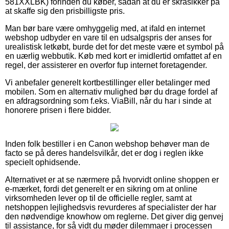
581XXLBK) forinden du køber, sådan at du er skråsikker på
at skaffe sig den prisbilligste pris.
Man bør bare være omhyggelig med, at ifald en internet
webshop udbyder en vare til en udsalgspris der anses for
urealistisk letkøbt, burde det for det meste være et symbol på
en uærlig webbutik. Køb med kort er imidlertid omfattet af en
regel, der assisterer en overfor fup internet foretagender.
Vi anbefaler generelt kortbestillinger eller betalinger med
mobilen. Som en alternativ mulighed bør du drage fordel af
en afdragsordning som f.eks. ViaBill, når du har i sinde at
honorere prisen i flere bidder.
Inden folk bestiller i en Canon webshop behøver man de
facto se på deres handelsvilkår, det er dog i reglen ikke
specielt ophidsende.
Alternativet er at se nærmere på hvorvidt online shoppen er
e-mærket, fordi det generelt er en sikring om at online
virksomheden lever op til de officielle regler, samt at
netshoppen lejlighedsvis revurderes af specialister der har
den nødvendige knowhow om reglerne. Det giver dig genvej
til assistance, for så vidt du møder dilemmaer i processen