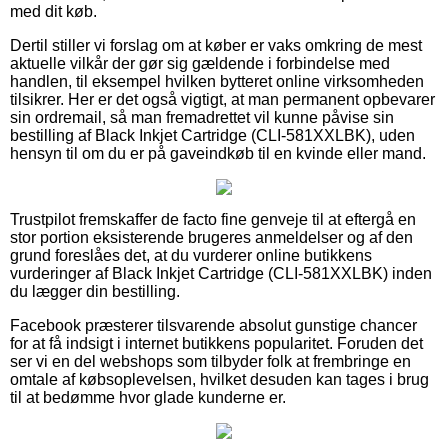
med dit køb.
Dertil stiller vi forslag om at køber er vaks omkring de mest
aktuelle vilkår der gør sig gældende i forbindelse med
handlen, til eksempel hvilken bytteret online virksomheden
tilsikrer. Her er det også vigtigt, at man permanent opbevarer
sin ordremail, så man fremadrettet vil kunne påvise sin
bestilling af Black Inkjet Cartridge (CLI-581XXLBK), uden
hensyn til om du er på gaveindkøb til en kvinde eller mand.
Trustpilot fremskaffer de facto fine genveje til at eftergå en
stor portion eksisterende brugeres anmeldelser og af den
grund foreslåes det, at du vurderer online butikkens
vurderinger af Black Inkjet Cartridge (CLI-581XXLBK) inden
du lægger din bestilling.
Facebook præsterer tilsvarende absolut gunstige chancer
for at få indsigt i internet butikkens popularitet. Foruden det
ser vi en del webshops som tilbyder folk at frembringe en
omtale af købsoplevelsen, hvilket desuden kan tages i brug
til at bedømme hvor glade kunderne er.