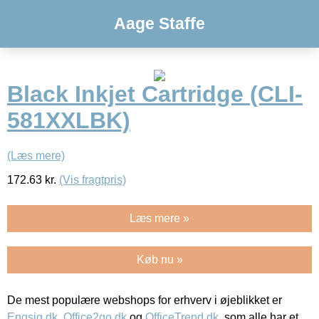
Aage Staffe
Black Inkjet Cartridge (CLI-
581XXLBK)
(Læs mere)
172.63
kr.
(Vis fragtpris)
Læs mere »
Køb nu »
De mest populære webshops for erhverv i øjeblikket er
Engsig.dk
,
Office2go.dk
og
OfficeTrend.dk
, som alle har et