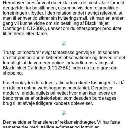
Herudover foreslår vi at du er klar over de mest vitale forhold
der gælder for bestillingen, eksempelvis den returpolitik e-
forretningen tilbyder. I den relation er det i øvrigt relevant, at
man til enhver tid sikrer sin kvitteringsmail, så man en anden
gang vil kunne vidne om sin bestilling af Black Inkjet
Cartridge (LC123BK), uanset om du efterspørger produkter
til en herre eller dame.
Trustpilot medfører evigt fantastiske genveje til at sondere
en stor portion andre køberes observationer og derved er det
fornuftigt, at du vurderer online forhandlerens ratings af
Black Inkjet Cartridge (LC123BK) inden du færdiggør din
shopping.
Facebook yder derudover altid udmærkede løsninger til at få
en idé om online webshoppens popularitet. Derudover
møder vi endda outlets på nettet hvor man kan levere en
bedømmelse af ordreforløbet, som desuden burde tages i
brug til at afveje tidligere kunders oplevelser.
Denne side er finansieret af reklameindtægter. Vi har faste
samarbejder med utallige e-firmaer og formidler