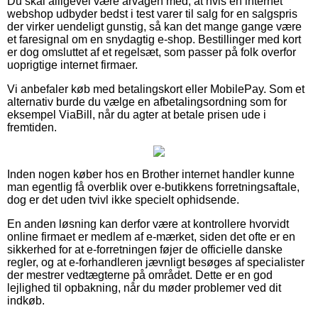
Du skal alligevel være årvågen med, at hvis en internet
webshop udbyder bedst i test varer til salg for en salgspris
der virker uendeligt gunstig, så kan det mange gange være
et faresignal om en snydagtig e-shop. Bestillinger med kort
er dog omsluttet af et regelsæt, som passer på folk overfor
uoprigtige internet firmaer.
Vi anbefaler køb med betalingskort eller MobilePay. Som et
alternativ burde du vælge en afbetalingsordning som for
eksempel ViaBill, når du agter at betale prisen ude i
fremtiden.
Inden nogen køber hos en Brother internet handler kunne
man egentlig få overblik over e-butikkens forretningsaftale,
dog er det uden tvivl ikke specielt ophidsende.
En anden løsning kan derfor være at kontrollere hvorvidt
online firmaet er medlem af e-mærket, siden det ofte er en
sikkerhed for at e-forretningen føjer de officielle danske
regler, og at e-forhandleren jævnligt besøges af specialister
der mestrer vedtægterne på området. Dette er en god
lejlighed til opbakning, når du møder problemer ved dit
indkøb.