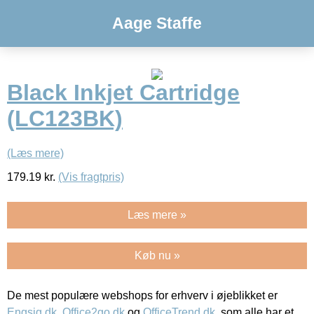
Aage Staffe
Black Inkjet Cartridge
(LC123BK)
(Læs mere)
179.19
kr.
(Vis fragtpris)
Læs mere »
Køb nu »
De mest populære webshops for erhverv i øjeblikket er
Engsig.dk
,
Office2go.dk
og
OfficeTrend.dk
, som alle har et