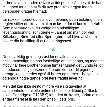
ordren laves forinden et fastsat tidspunkt, således at de har
mulighed for at nå at få dit nye produkt klargjort inden
personalet drager hjemad.
En række internet outlets lover levering uden betaling, men i
reglen stiller det krav om at man køber for et konkret beløb.
Som alternativ skal du vælge den prisbilligste
leveringsløsning, som gerne – uanset om man bor ved
Silkeborg, Birkerød eller Bjerringbro – vil blive at få dem til at
levere din bestilling til et udleveringssted.
Det er vældig gnidningsløst for os alle at lave
prissammenligning hos forskellige online shops, og med det
motiv har flere Brother online firmaer fundet det uundgåeligt
at reducere salgspriserne på produkterne – til piger og
drenge, og ligeledes også til herrer og damer – betydeligt,
og endda nogle gange præstere fragtfri levering.
Men det kan ikke desto mindre vise sig gavnligt at
sammenholde enkelte online shops efter tilbud på Black
Inkjet Cartridge (LC123BK) forinden du køber, sådan at man
er garanteret at få fat i den prisbilligste pris.