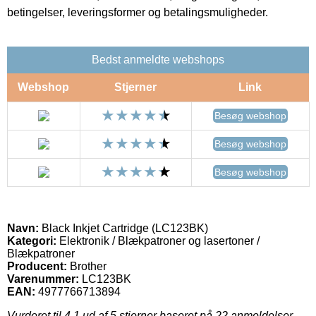
betingelser, leveringsformer og betalingsmuligheder.
Bedst anmeldte webshops
Webshop
Stjerner
Link
Besøg webshop
Besøg webshop
Besøg webshop
Navn:
Black Inkjet Cartridge (LC123BK)
Kategori:
Elektronik / Blækpatroner og lasertoner /
Blækpatroner
Producent:
Brother
Varenummer:
LC123BK
EAN:
4977766713894
Vurderet til
4.1
ud af 5 stjerner baseret på
22
anmeldelser