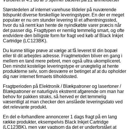
Størstedelen af internet varehuse tildeler på nuværende
tidspunkt diverse forskellige leveringstyper. En der er meget
populær er nu om stunder levering til et afhentningssted,
hvor du så nemt kan hente de nyindkøbte varer præcis når
det passer dig. Fragttypen er nemlig temmelig smart, og ofte
endvidere den billigste form for fragt ved køb af Black Inkjet
Cartridge (LC123BK).
Du kunne tillige prøve at vælge at få leveret til din bopæl
eller til dit arbejdes adresse. Fragtmetoden bliver en gang i
mellem en tand mere pebret, men også ultra ukompliceret.
Den mindst kostelige leveringstype er unægtelig at hente
produkterne selv, som desværre er betinget af at du opholder
dig nær internet firmaets tilholdssted.
Fragtperioden på Elektronik / Blækpatroner og lasertoner /
Blækpatroner er naturligvis ekstremt afgørende om man har
behov for pakken straks, så herved er det temmelig
væsentligt at man checker den anslåede leveringsdato ved
det relevante produkt.
En del e-forhandlere annoncerer 1 dags fragt på en lang
række produkter, eksempelvis Black Inkjet Cartridge
(LC123BK), men vær vagtsom da det er underforstået at