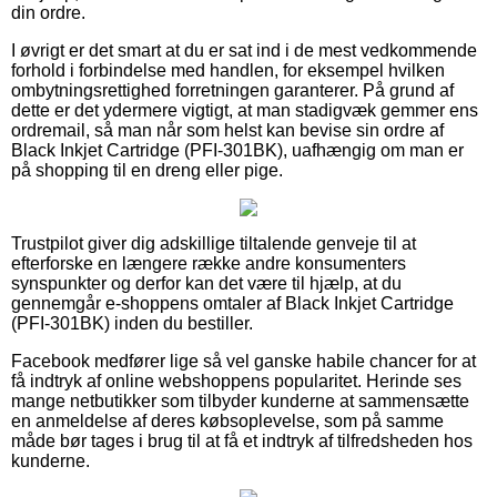
din ordre.
I øvrigt er det smart at du er sat ind i de mest vedkommende
forhold i forbindelse med handlen, for eksempel hvilken
ombytningsrettighed forretningen garanterer. På grund af
dette er det ydermere vigtigt, at man stadigvæk gemmer ens
ordremail, så man når som helst kan bevise sin ordre af
Black Inkjet Cartridge (PFI-301BK), uafhængig om man er
på shopping til en dreng eller pige.
Trustpilot giver dig adskillige tiltalende genveje til at
efterforske en længere række andre konsumenters
synspunkter og derfor kan det være til hjælp, at du
gennemgår e-shoppens omtaler af Black Inkjet Cartridge
(PFI-301BK) inden du bestiller.
Facebook medfører lige så vel ganske habile chancer for at
få indtryk af online webshoppens popularitet. Herinde ses
mange netbutikker som tilbyder kunderne at sammensætte
en anmeldelse af deres købsoplevelse, som på samme
måde bør tages i brug til at få et indtryk af tilfredsheden hos
kunderne.