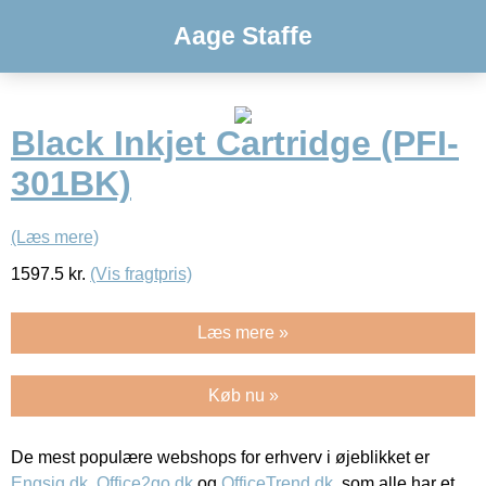
Aage Staffe
Black Inkjet Cartridge (PFI-
301BK)
(Læs mere)
1597.5
kr.
(Vis fragtpris)
Læs mere »
Køb nu »
De mest populære webshops for erhverv i øjeblikket er
Engsig.dk
,
Office2go.dk
og
OfficeTrend.dk
, som alle har et