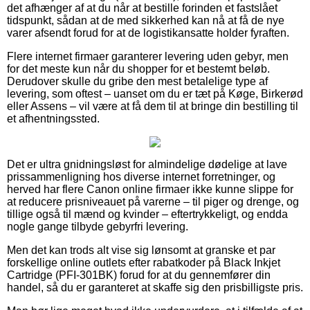
det afhænger af at du når at bestille forinden et fastslået
tidspunkt, sådan at de med sikkerhed kan nå at få de nye
varer afsendt forud for at de logistikansatte holder fyraften.
Flere internet firmaer garanterer levering uden gebyr, men
for det meste kun når du shopper for et bestemt beløb.
Derudover skulle du gribe den mest betalelige type af
levering, som oftest – uanset om du er tæt på Køge, Birkerød
eller Assens – vil være at få dem til at bringe din bestilling til
et afhentningssted.
Det er ultra gnidningsløst for almindelige dødelige at lave
prissammenligning hos diverse internet forretninger, og
herved har flere Canon online firmaer ikke kunne slippe for
at reducere prisniveauet på varerne – til piger og drenge, og
tillige også til mænd og kvinder – eftertrykkeligt, og endda
nogle gange tilbyde gebyrfri levering.
Men det kan trods alt vise sig lønsomt at granske et par
forskellige online outlets efter rabatkoder på Black Inkjet
Cartridge (PFI-301BK) forud for at du gennemfører din
handel, så du er garanteret at skaffe sig den prisbilligste pris.