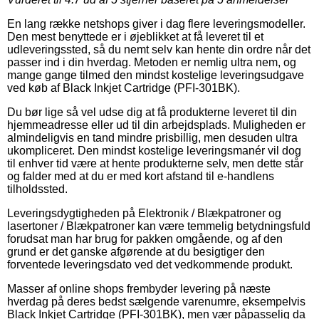
En lang række netshops giver i dag flere leveringsmodeller.
Den mest benyttede er i øjeblikket at få leveret til et
udleveringssted, så du nemt selv kan hente din ordre når det
passer ind i din hverdag. Metoden er nemlig ultra nem, og
mange gange tilmed den mindst kostelige leveringsudgave
ved køb af Black Inkjet Cartridge (PFI-301BK).
Du bør lige så vel udse dig at få produkterne leveret til din
hjemmeadresse eller ud til din arbejdsplads. Muligheden er
almindeligvis en tand mindre prisbillig, men desuden ultra
ukompliceret. Den mindst kostelige leveringsmanér vil dog
til enhver tid være at hente produkterne selv, men dette står
og falder med at du er med kort afstand til e-handlens
tilholdssted.
Leveringsdygtigheden på Elektronik / Blækpatroner og
lasertoner / Blækpatroner kan være temmelig betydningsfuld
forudsat man har brug for pakken omgående, og af den
grund er det ganske afgørende at du besigtiger den
forventede leveringsdato ved det vedkommende produkt.
Masser af online shops frembyder levering på næste
hverdag på deres bedst sælgende varenumre, eksempelvis
Black Inkjet Cartridge (PFI-301BK), men vær påpasselig da