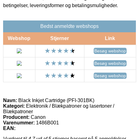
betingelser, leveringsformer og betalingsmuligheder.
Bedst anmeldte webshops
Webshop
Stjerner
Link
Besøg webshop
Besøg webshop
Besøg webshop
Navn:
Black Inkjet Cartridge (PFI-301BK)
Kategori:
Elektronik / Blækpatroner og lasertoner /
Blækpatroner
Producent:
Canon
Varenummer:
1486B001
EAN:
Vurderet til
4.7
ud af 5 stjerner baseret på
5
anmeldelser