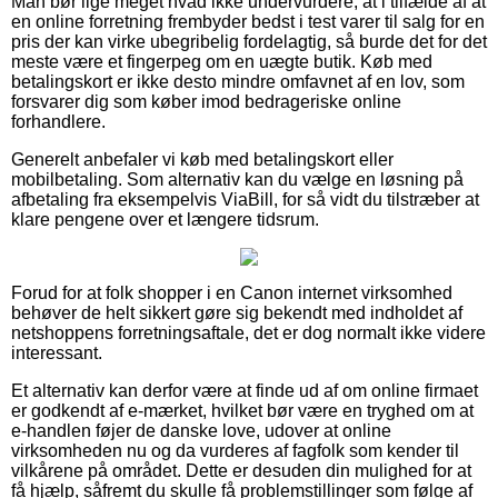
Man bør lige meget hvad ikke undervurdere, at i tilfælde af at
en online forretning frembyder bedst i test varer til salg for en
pris der kan virke ubegribelig fordelagtig, så burde det for det
meste være et fingerpeg om en uægte butik. Køb med
betalingskort er ikke desto mindre omfavnet af en lov, som
forsvarer dig som køber imod bedrageriske online
forhandlere.
Generelt anbefaler vi køb med betalingskort eller
mobilbetaling. Som alternativ kan du vælge en løsning på
afbetaling fra eksempelvis ViaBill, for så vidt du tilstræber at
klare pengene over et længere tidsrum.
Forud for at folk shopper i en Canon internet virksomhed
behøver de helt sikkert gøre sig bekendt med indholdet af
netshoppens forretningsaftale, det er dog normalt ikke videre
interessant.
Et alternativ kan derfor være at finde ud af om online firmaet
er godkendt af e-mærket, hvilket bør være en tryghed om at
e-handlen føjer de danske love, udover at online
virksomheden nu og da vurderes af fagfolk som kender til
vilkårene på området. Dette er desuden din mulighed for at
få hjælp, såfremt du skulle få problemstillinger som følge af