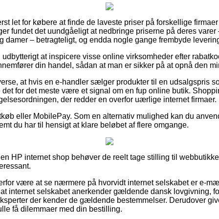
st let for købere at finde de laveste priser på forskellige firmaer
er fundet det uundgåeligt at nedbringe priserne på deres varer –
 og damer – betragteligt, og endda nogle gange frembyde leverin
g udbytterigt at inspicere visse online virksomheder efter rabat
ennemfører din handel, sådan at man er sikker på at opnå den min
verse, at hvis en e-handler sælger produkter til en udsalgspris s
ne det for det meste være et signal om en fup online butik. Shopp
elsesordningen, der redder en overfor uærlige internet firmaer.
rtkøb eller MobilePay. Som en alternativ mulighed kan du anven
emt du har til hensigt at klare beløbet af flere omgange.
en HP internet shop behøver de reelt tage stilling til webbutikke
eressant.
for være at se nærmere på hvorvidt internet selskabet er e-mæ
r at internet selskabet anerkender gældende dansk lovgivning, fo
eksperter der kender de gældende bestemmelser. Derudover giver
ulle få dilemmaer med din bestilling.