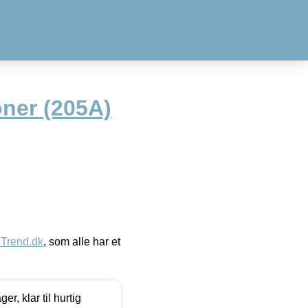
oner (205A)
eTrend.dk
, som alle har et
, klar til hurtig