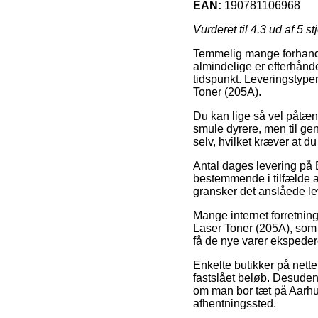
EAN:
190781106968
Vurderet til
4.3
ud af 5 st
Temmelig mange forhandle
almindelige er efterhånde
tidspunkt. Leveringstypen
Toner (205A).
Du kan lige så vel påtænke
smule dyrere, men til gen
selv, hvilket kræver at 
Antal dages levering på 
bestemmende i tilfælde af
gransker det anslåede l
Mange internet forretnin
Laser Toner (205A), som k
få de nye varer ekspedere
Enkelte butikker på nettet
fastslået beløb. Desuden 
om man bor tæt på Aarhus, 
afhentningssted.