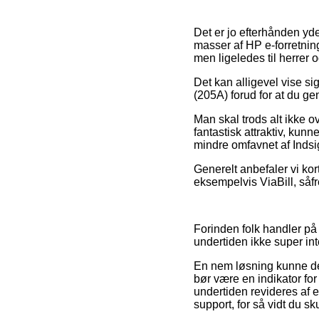
Det er jo efterhånden yder
masser af HP e-forretning
men ligeledes til herrer
Det kan alligevel vise si
(205A) forud for at du g
Man skal trods alt ikke o
fantastisk attraktiv, kun
mindre omfavnet af Indsig
Generelt anbefaler vi ko
eksempelvis ViaBill, såfr
Forinden folk handler på 
undertiden ikke super int
En nem løsning kunne der
bør være en indikator fo
undertiden revideres af 
support, for så vidt du sk