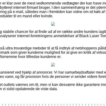
øber er klar over de mest vedkommende vedtægter der kan have in
 bytteret internet firmaet bruger. I den sammenhæng er det yder
tering på e-mail, således man i fremtiden kan vidne om sit køb a
dukter til en mand eller kvinde.
gtig stabile chancer for at finde ud af en række andre kunders iag
 analyserer internet forretningens anmeldelser af Black Laser To
å ultra troværdige metoder til at få indtryk af netshoppens påli
mark som giver kunderne mulighed for at give en kritik af vir
at fornemme hvor tilfredse kunderne er.
nsieret ved hjælp af annoncer. Vi har samarbejdsaftaler med e
es varer, og får provision hvis de personer vi sender videre fore
et outlets værnes om tit, men vi kan desværre ikke garantere i
n vi sidst opdaterede de viste data.
1
1
1
1
1
1
1
1
1
1
1
1
1
1
1
1
1
1
1
1
1
1
1
1
1
1
1
1
1
1
1
1
1
1
1