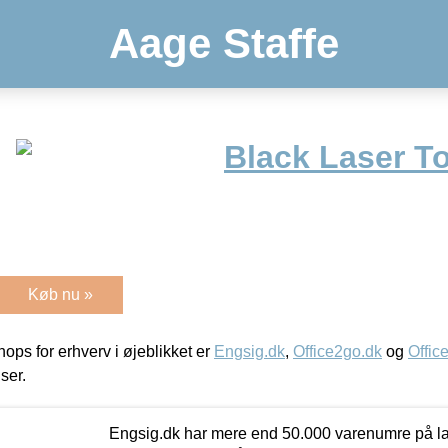
Aage Staffe
Black Laser T
Køb nu »
ps for erhverv i øjeblikket er
Engsig.dk
,
Office2go.dk
og
Offic
iser.
Engsig.dk har mere end 50.000 varenumre på lager