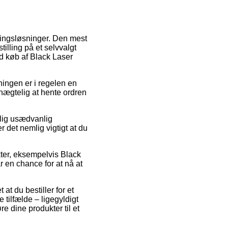
ringsløsninger. Den mest
tilling på et selvvalgt
ed køb af Black Laser
sningen er i regelen en
unægtelig at hente ordren
elig usædvanlig
r det nemlig vigtigt at du
kter, eksempelvis Black
r en chance for at nå at
 at du bestiller for et
 tilfælde – ligegyldigt
re dine produkter til et