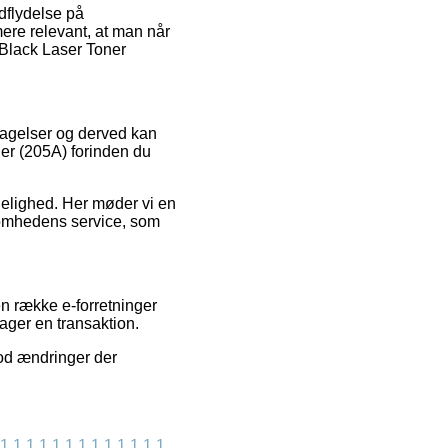
dflydelse på
mere relevant, at man når
f Black Laser Toner
ttagelser og derved kan
ner (205A) forinden du
delighed. Her møder vi en
ksomhedens service, som
n række e-forretninger
tager en transaktion.
mod ændringer der
1
1
1
1
1
1
1
1
1
1
1
1
1