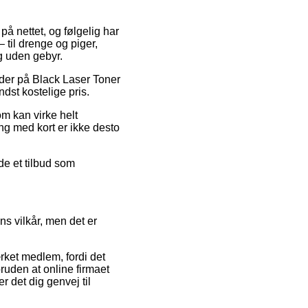
 på nettet, og følgelig har
 til drenge og piger,
g uden gebyr.
koder på Black Laser Toner
dst kostelige pris.
om kan virke helt
ing med kort er ikke desto
de et tilbud som
ns vilkår, men det er
rket medlem, fordi det
ruden at online firmaet
 det dig genvej til