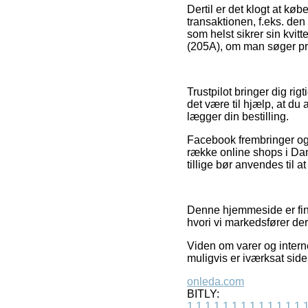
Dertil er det klogt at k
transaktionen, f.eks. den
som helst sikrer sin kvit
(205A), om man søger pro
Trustpilot bringer dig ri
det være til hjælp, at du
lægger din bestilling.
Facebook frembringer ogs
række online shops i Dan
tillige bør anvendes til 
Denne hjemmeside er fina
hvori vi markedsfører der
Viden om varer og intern
muligvis er iværksat side
onleda.com
BITLY:
1
1
1
1
1
1
1
1
1
1
1
1
1