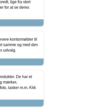
edt, lige fra stort
er for at se deres
evere kontormøbler til
 det samme og med den
es udvalg.
rodukter. De har et
og mærker,
foto, tasker m.m. Klik