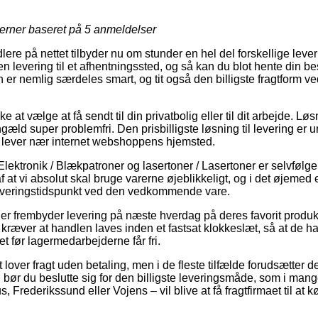
jerner baseret på
5
anmeldelser
re på nettet tilbyder nu om stunder en hel del forskellige leve
n levering til et afhentningssted, og så kan du blot hente din bes
 er nemlig særdeles smart, og tit også den billigste fragtform v
 at vælge at få sendt til din privatbolig eller til dit arbejde. Lø
gæld super problemfri. Den prisbilligste løsning til levering er 
du lever nær internet webshoppens hjemsted.
Elektronik / Blækpatroner og lasertoner / Lasertoner er selvfølg
 at vi absolut skal bruge varerne øjeblikkeligt, og i det øjemed e
everingstidspunkt ved den vedkommende vare.
ger frembyder levering på næste hverdag på deres favorit produ
ræver at handlen laves inden et fastsat klokkeslæt, så at de ha
t før lagermedarbejderne får fri.
 lover fragt uden betaling, men i de fleste tilfælde forudsætter det
bør du beslutte sig for den billigste leveringsmåde, som i mange
Frederikssund eller Vojens – vil blive at få fragtfirmaet til at kø