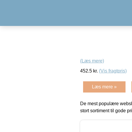
(Læs mere)
452.5
kr.
(Vis fragtpris)
Læs mere »
De mest populære websho
stort sortiment til gode pr