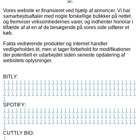
Vores website er finansieret ved hjælp af annoncer. Vi har
samarbejdsaftaler med nogle forskellige butikker på nettet
og fremviser virksomhedernes varer, og indhenter honorar i
tilfælde af at en af de besøgende på vores side udfører et
køb.
Fakta vedrørende produkter og internet handler
vedligeholdes tit, men vi tager forbehold for modifikationer
der potentielt er udarbejdet siden seneste opdatering af
websitets oplysninger.
BITLY:
1
1
1
1
1
1
1
1
1
1
1
1
1
1
1
1
1
1
1
1
1
1
1
1
1
1
1
1
1
1
1
1
1
1
1
1
1
1
1
1
1
1
1
1
1
1
1
1
1
1
1
1
1
1
1
1
1
1
1
1
1
1
1
1
1
1
1
1
1
1
1
1
1
1
1
1
1
1
1
1
1
1
1
1
1
1
1
1
1
1
1
1
1
1
1
1
1
1
1
1
SPOTIFY:
1
1
1
1
1
1
1
1
1
1
1
1
1
1
1
1
1
1
1
1
1
1
1
1
1
1
1
1
1
1
1
1
1
1
1
1
1
1
1
1
1
1
1
1
1
1
1
1
1
1
1
1
1
1
1
1
1
1
1
1
1
1
1
1
1
1
1
1
1
1
1
1
1
1
1
1
1
1
1
1
1
1
1
1
1
1
1
1
1
1
1
1
1
1
1
1
1
1
1
1
CUTTLY BIO:
1