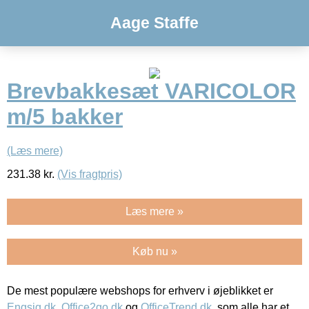
Aage Staffe
Brevbakkesæt VARICOLOR
m/5 bakker
(Læs mere)
231.38
kr.
(Vis fragtpris)
Læs mere »
Køb nu »
De mest populære webshops for erhverv i øjeblikket er
Engsig.dk
,
Office2go.dk
og
OfficeTrend.dk
, som alle har et