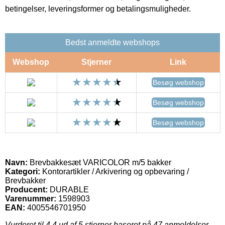
betingelser, leveringsformer og betalingsmuligheder.
Bedst anmeldte webshops
Webshop
Stjerner
Link
Besøg webshop
Besøg webshop
Besøg webshop
Navn:
Brevbakkesæt VARICOLOR m/5 bakker
Kategori:
Kontorartikler / Arkivering og opbevaring /
Brevbakker
Producent:
DURABLE
Varenummer:
1598903
EAN:
4005546701950
Vurderet til
4.4
ud af 5 stjerner baseret på
47
anmeldelser