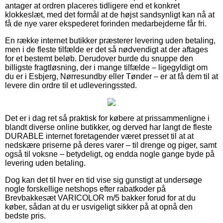
antager at ordren placeres tidligere end et konkret
klokkeslæt, med det formål at de højst sandsynligt kan nå at
få de nye varer ekspederet forinden medarbejderne får fri.
En række internet butikker præsterer levering uden betaling,
men i de fleste tilfælde er det så nødvendigt at der aftages
for et bestemt beløb. Derudover burde du snuppe den
billigste fragtløsning, der i mange tilfælde – ligegyldigt om
du er i Esbjerg, Nørresundby eller Tønder – er at få dem til at
levere din ordre til et udleveringssted.
Det er i dag ret så praktisk for købere at prissammenligne i
blandt diverse online butikker, og derved har langt de fleste
DURABLE internet foretagender været presset til at at
nedskære priserne på deres varer – til drenge og piger, samt
også til voksne – betydeligt, og endda nogle gange byde på
levering uden betaling.
Dog kan det til hver en tid vise sig gunstigt at undersøge
nogle forskellige netshops efter rabatkoder på
Brevbakkesæt VARICOLOR m/5 bakker forud for at du
køber, sådan at du er usvigeligt sikker på at opnå den
bedste pris.