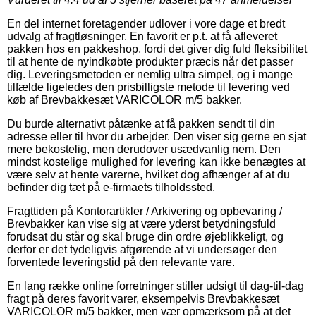
En del internet foretagender udlover i vore dage et bredt
udvalg af fragtløsninger. En favorit er p.t. at få afleveret
pakken hos en pakkeshop, fordi det giver dig fuld fleksibilitet
til at hente de nyindkøbte produkter præcis når det passer
dig. Leveringsmetoden er nemlig ultra simpel, og i mange
tilfælde ligeledes den prisbilligste metode til levering ved
køb af Brevbakkesæt VARICOLOR m/5 bakker.
Du burde alternativt påtænke at få pakken sendt til din
adresse eller til hvor du arbejder. Den viser sig gerne en sjat
mere bekostelig, men derudover usædvanlig nem. Den
mindst kostelige mulighed for levering kan ikke benægtes at
være selv at hente varerne, hvilket dog afhænger af at du
befinder dig tæt på e-firmaets tilholdssted.
Fragttiden på Kontorartikler / Arkivering og opbevaring /
Brevbakker kan vise sig at være yderst betydningsfuld
forudsat du står og skal bruge din ordre øjeblikkeligt, og
derfor er det tydeligvis afgørende at vi undersøger den
forventede leveringstid på den relevante vare.
En lang række online forretninger stiller udsigt til dag-til-dag
fragt på deres favorit varer, eksempelvis Brevbakkesæt
VARICOLOR m/5 bakker, men vær opmærksom på at det