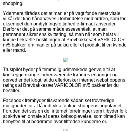
shopping.
Ydermere tilrådes det at man er på vagt for de mest vitale
vilkår der kan håndhæves i forbindelse med ordren, som for
eksempel den ombytningsrettighed e-firmaet anvender.
Derfor er det på samme måde essesentielt, at man
permanent sikrer ens kvittering, så man når som helst vil
kunne bekræfte bestillingen af Brevbakkesæt VARICOLOR
m/5 bakker, om man er på udkig efter et produkt til en kvinde
eller mand.
Trustpilot byder på temmelig udmærkede genveje til at
kortlægge mange forhenværende køberes erfaringer og
derved er det klogt, at du efterforsker internet webshoppens
ratings af Brevbakkesæt VARICOLOR m/5 bakker før du
bestiller.
Facebook frembyder tilsvarende sådan set troværdige
muligheder for at få indtryk af online shoppens popularitet.
Foruden det ses en del internet forretninger som tilbyder folk
at skrive en omtale af deres købsoplevelse, som tilmed kan
benyttes til at bedømme hvor tilfredse kunderne er.