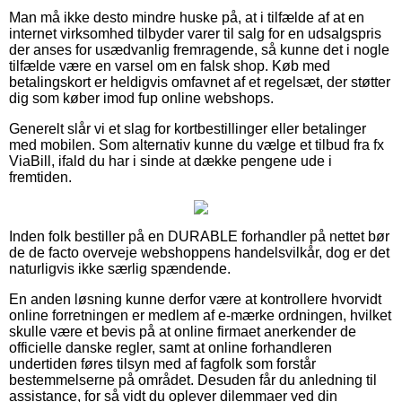
Man må ikke desto mindre huske på, at i tilfælde af at en
internet virksomhed tilbyder varer til salg for en udsalgspris
der anses for usædvanlig fremragende, så kunne det i nogle
tilfælde være en varsel om en falsk shop. Køb med
betalingskort er heldigvis omfavnet af et regelsæt, der støtter
dig som køber imod fup online webshops.
Generelt slår vi et slag for kortbestillinger eller betalinger
med mobilen. Som alternativ kunne du vælge et tilbud fra fx
ViaBill, ifald du har i sinde at dække pengene ude i
fremtiden.
Inden folk bestiller på en DURABLE forhandler på nettet bør
de de facto overveje webshoppens handelsvilkår, dog er det
naturligvis ikke særlig spændende.
En anden løsning kunne derfor være at kontrollere hvorvidt
online forretningen er medlem af e-mærke ordningen, hvilket
skulle være et bevis på at online firmaet anerkender de
officielle danske regler, samt at online forhandleren
undertiden føres tilsyn med af fagfolk som forstår
bestemmelserne på området. Desuden får du anledning til
assistance, for så vidt du oplever dilemmaer ved din