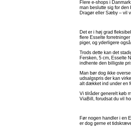
Flere e-shops i Danmark l
man beslutte sig for den 
Dragør eller Sæby – vil væ
Det er i høj grad fleksibe
flere Esselte forretninger
piger, og yderligere ogs
Trods dette kan det stadi
Fersken, 5 cm, Esselte N
indhente den billigste pri
Man bør dog ikke overse, 
udsalgspris der kan virke 
alt dækket ind under en f
Vi tilråder generelt køb m
ViaBill, forudsat du vil 
Før nogen handler i en Es
er dog gerne et tidskræv