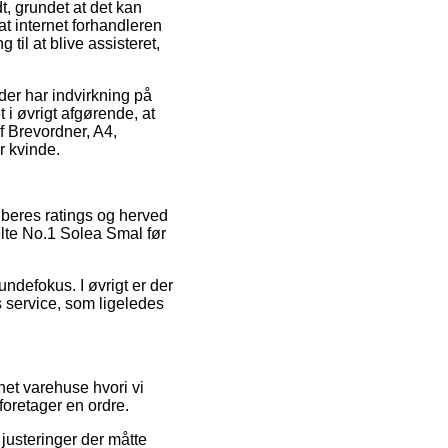
, grundet at det kan
at internet forhandleren
til at blive assisteret,
er har indvirkning på
 i øvrigt afgørende, at
f Brevordner, A4,
r kvinde.
køberes ratings og herved
elte No.1 Solea Smal før
undefokus. I øvrigt er der
service, som ligeledes
net varehuse hvori vi
oretager en ordre.
justeringer der måtte