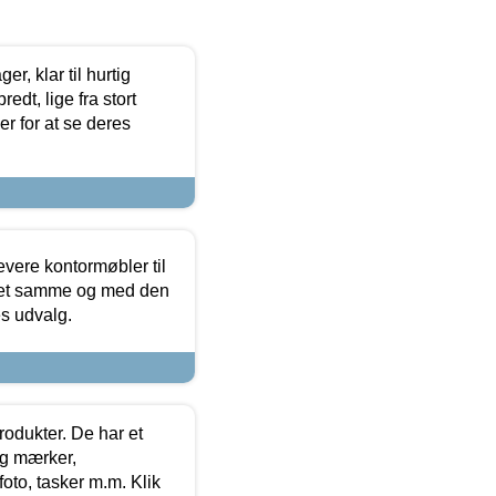
, klar til hurtig
edt, lige fra stort
er for at se deres
evere kontormøbler til
 det samme og med den
es udvalg.
rodukter. De har et
og mærker,
foto, tasker m.m. Klik