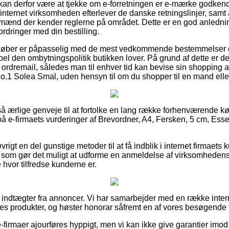
n derfor være at tjekke om e-forretningen er e-mærke godkendt
nternet virksomheden efterlever de danske retningslinjer, samt 
gmænd der kender reglerne på området. Dette er en god anledning 
ordringer med din bestilling.
 køber er påpasselig med de mest vedkommende bestemmelser d
el den ombytningspolitik butikken lover. På grund af dette er det
ordremail, således man til enhver tid kan bevise sin shopping a
o.1 Solea Smal, uden hensyn til om du shopper til en mand elle
et så ærlige genveje til at fortolke en lang række forhenværende 
 på e-firmaets vurderinger af Brevordner, A4, Fersken, 5 cm, Ess
igt en del gunstige metoder til at få indblik i internet firmaets k
om gør det muligt at udforme en anmeldelse af virksomhedens 
 hvor tilfredse kunderne er.
af indtægter fra annoncer. Vi har samarbejder med en række inter
es produkter, og høster honorar såfremt en af vores besøgende f
firmaer ajourføres hyppigt, men vi kan ikke give garantier imod 