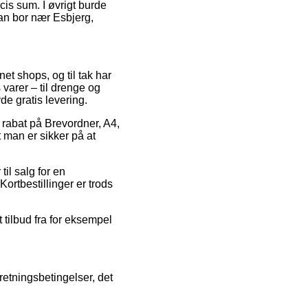
cis sum. I øvrigt burde
man bor nær Esbjerg,
net shops, og til tak har
 varer – til drenge og
e gratis levering.
r rabat på Brevordner, A4,
 man er sikker på at
til salg for en
Kortbestillinger er trods
t tilbud fra for eksempel
retningsbetingelser, det