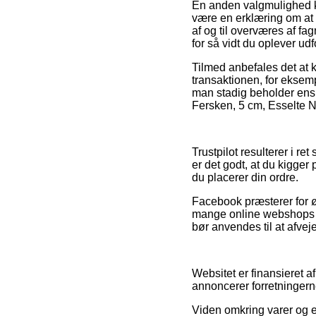
En anden valgmulighed ka
være en erklæring om at i
af og til overværes af fa
for så vidt du oplever udf
Tilmed anbefales det at
transaktionen, for eksemp
man stadig beholder ens 
Fersken, 5 cm, Esselte N
Trustpilot resulterer i r
er det godt, at du kigger
du placerer din ordre.
Facebook præsterer for øvr
mange online webshops s
bør anvendes til at afveje
Websitet er finansieret 
annoncerer forretningern
Viden omkring varer og e-