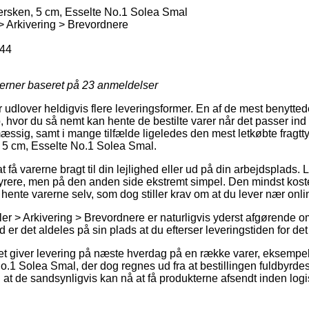
ersken, 5 cm, Esselte No.1 Solea Smal
 > Arkivering > Brevordnere
44
jerner baseret på
23
anmeldelser
 udlover heldigvis flere leveringsformer. En af de mest benytte
, hvor du så nemt kan hente de bestilte varer når det passer ind
æssig, samt i mange tilfælde ligeledes den mest letkøbte fragtt
 5 cm, Esselte No.1 Solea Smal.
få varerne bragt til din lejlighed eller ud på din arbejdsplads. 
yrere, men på den anden side ekstremt simpel. Den mindst koste
t hente varerne selv, som dog stiller krav om at du lever nær onlin
kler > Arkivering > Brevordnere er naturligvis yderst afgørende 
 er det aldeles på sin plads at du efterser leveringstiden for det
et giver levering på næste hverdag på en række varer, eksempel
.1 Solea Smal, der dog regnes ud fra at bestillingen fuldbyrdes f
 at de sandsynligvis kan nå at få produkterne afsendt inden logi