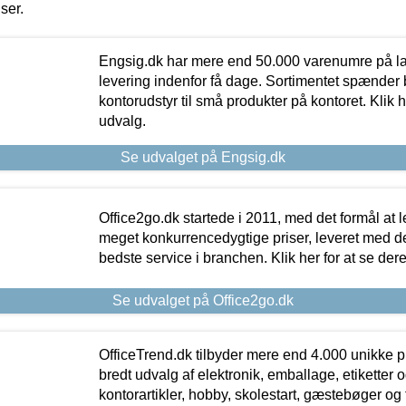
iser.
Engsig.dk har mere end 50.000 varenumre på lager
levering indenfor få dage. Sortimentet spænder br
kontorudstyr til små produkter på kontoret. Klik h
udvalg.
Se udvalget på Engsig.dk
Office2go.dk startede i 2011, med det formål at l
meget konkurrencedygtige priser, leveret med
bedste service i branchen. Klik her for at se der
Se udvalget på Office2go.dk
OfficeTrend.dk tilbyder mere end 4.000 unikke p
bredt udvalg af elektronik, emballage, etiketter 
kontorartikler, hobby, skolestart, gæstebøger og 