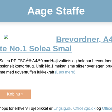
Aage Staffe
Brevordner, A4
te No.1 Solea Smal
Solea PP FSCÂ® A4/50 mmHøjkvalitets og holdbar brevordner i p
ssionelt kontorbrug. Unik No.1 mekanisme sikrer overlegen bru
me med uovertruffen lukkekraft
(Læs mere)
Køb nu »
ps for erhverv i øjeblikket er
Engsig.dk
,
Office2go.dk
og
Offic