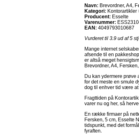
Navn:
Brevordner, A4, F
Kategori:
Kontorartikler
Producent:
Esselte
Varenummer:
ESS2310
EAN:
4049793010687
Vurderet til
3.9
ud af 5 st
Mange internet selskaber
afsende til en pakkeshop
er altså meget hensigtsm
Brevordner, A4, Fersken,
Du kan ydermere prøve at 
for det meste en smule d
dog til enhver tid være a
Fragttiden på Kontorarti
varer nu og her, så herved
En række firmaer på nett
Fersken, 5 cm, Esselte No
tidspunkt, med det formål
fyraften.