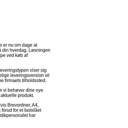
de er nu om dage at
 i din hverdag. Løsningen
ype ved køb af
Leveringstypen viser sig
lige leveringsversion vil
e firmaets tilholdssted.
om vi behøver dine nye
 aktuelle produkt.
vis Brevordner, A4,
orud for et fastslået
stikpersonalet har