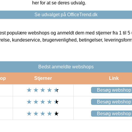
her for at se deres udvalg.
Se udvalget på OfficeTrend.dk
t populære webshops og anmeldt dem med stjerner fra 1 til 5 ud
rrelse, kundeservice, brugervenlighed, betingelser, leveringsfor
Bedst anmeldte webshops
op
Stjerner
Link
Besøg webshop
Besøg webshop
Besøg webshop