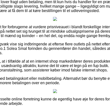
over fragt uden betaling, men tit kun hvis du handler for en præ
billigste slags levering, hvilket mange gange – ligegyldigt om 
re at få dem til at køre bestillingen til et udleveringssted.
lt for forbrugerne at vurdere prisniveauet i blandt forskellige inter
 på nettet set sig tvunget til at mindske udsalgspriserne på deres
å til mænd og kvinder – en hel del, og endda nogle gange frembyd
gvæk vise sig indbringende at efterse flere outlets på nettet efte
o.1 Solea Smal forinden du gennemfører din handel, således at
s.
at i tilfælde af at en internet shop markedsfører deres produkter 
usædvanlig attraktiv, kunne det tit være et tegn på en fup butik. 
oranstaltning, som assisterer køber imod falske internet shops.
ed betalingskort eller mobilbetaling. Alternativt bør du benytte e
honorere betalingen over en periode.
selte online forretning kunne de egentlig have øje for deres for
ende arbejde.