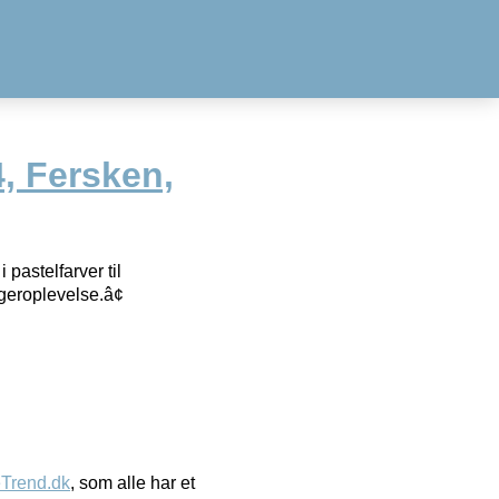
, Fersken,
astelfarver til
geroplevelse.â¢
eTrend.dk
, som alle har et