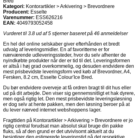
Bred
Kategori:
Kontorartikler > Arkivering > Brevordnere
Producent:
Esselte
Varenummer:
ESS626216
EAN:
4049793052458
Vurderet til
3.8
ud af 5 stjerner baseret på
46
anmeldelser
En hel del online selskaber giver efterhånden et bredt
udvalg af leveringsmidler. En af favoritterne er for
nærværende udleveringssteder, hvor du selv afhenter de
nyindkøbte produkter når der er tid til det. Leveringsformen
er altså i høj grad overkommelig, og desuden endvidere den
mest prisbevidste leveringsform ved køb af Brevordner, A4,
Fersken, 8.2 cm, Esselte Colour'Ice Bred.
Du bør endvidere overveje at få ordren bragt til dit hus eller
ud på dit arbejde. Den viser sig gennemsnitligt et hak dyrere,
men også rigtig let. Den mest prisbevidste leveringsløsning
er dog selv at hente pakken, men den løsning beroer på at
du lever nærved internet webshoppens lager.
Fragttiden på Kontorartikler > Arkivering > Brevordnere er jo
rigtig central forudsat man absolut skal bruge din pakke
fluks, så af den grund er det utvivlsomt aktuelt at du
besigtiger den estimerede leveringstid på det respektive