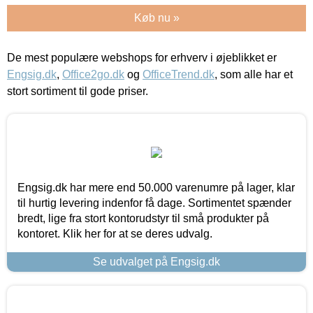
Køb nu »
De mest populære webshops for erhverv i øjeblikket er
Engsig.dk
,
Office2go.dk
og
OfficeTrend.dk
, som alle har et
stort sortiment til gode priser.
Engsig.dk har mere end 50.000 varenumre på lager, klar
til hurtig levering indenfor få dage. Sortimentet spænder
bredt, lige fra stort kontorudstyr til små produkter på
kontoret. Klik her for at se deres udvalg.
Se udvalget på Engsig.dk