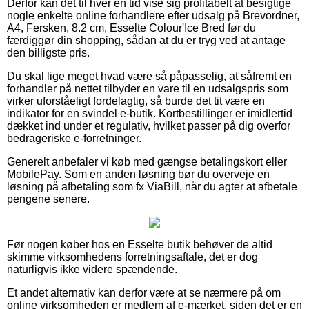
Derfor kan det til hver en tid vise sig profitabelt at besigtige
nogle enkelte online forhandlere efter udsalg på Brevordner,
A4, Fersken, 8.2 cm, Esselte Colour'Ice Bred før du
færdiggør din shopping, sådan at du er tryg ved at antage
den billigste pris.
Du skal lige meget hvad være så påpasselig, at såfremt en
forhandler på nettet tilbyder en vare til en udsalgspris som
virker uforståeligt fordelagtig, så burde det tit være en
indikator for en svindel e-butik. Kortbestillinger er imidlertid
dækket ind under et regulativ, hvilket passer på dig overfor
bedrageriske e-forretninger.
Generelt anbefaler vi køb med gængse betalingskort eller
MobilePay. Som en anden løsning bør du overveje en
løsning på afbetaling som fx ViaBill, når du agter at afbetale
pengene senere.
Før nogen køber hos en Esselte butik behøver de altid
skimme virksomhedens forretningsaftale, det er dog
naturligvis ikke videre spændende.
Et andet alternativ kan derfor være at se nærmere på om
online virksomheden er medlem af e-mærket, siden det er en