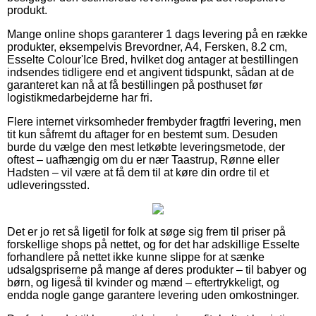
produkt.
Mange online shops garanterer 1 dags levering på en række
produkter, eksempelvis Brevordner, A4, Fersken, 8.2 cm,
Esselte Colour'Ice Bred, hvilket dog antager at bestillingen
indsendes tidligere end et angivent tidspunkt, sådan at de
garanteret kan nå at få bestillingen på posthuset før
logistikmedarbejderne har fri.
Flere internet virksomheder frembyder fragtfri levering, men
tit kun såfremt du aftager for en bestemt sum. Desuden
burde du vælge den mest letkøbte leveringsmetode, der
oftest – uafhængig om du er nær Taastrup, Rønne eller
Hadsten – vil være at få dem til at køre din ordre til et
udleveringssted.
Det er jo ret så ligetil for folk at søge sig frem til priser på
forskellige shops på nettet, og for det har adskillige Esselte
forhandlere på nettet ikke kunne slippe for at sænke
udsalgspriserne på mange af deres produkter – til babyer og
børn, og ligeså til kvinder og mænd – eftertrykkeligt, og
endda nogle gange garantere levering uden omkostninger.