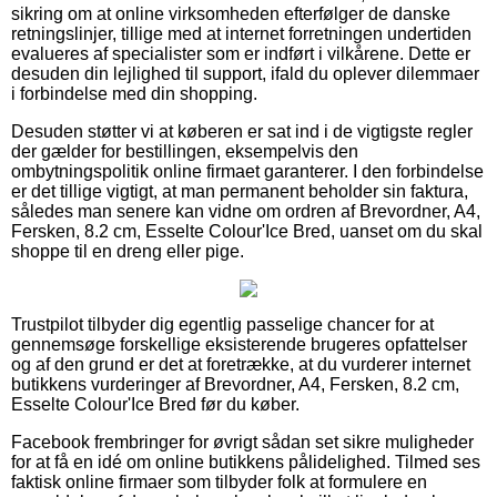
sikring om at online virksomheden efterfølger de danske
retningslinjer, tillige med at internet forretningen undertiden
evalueres af specialister som er indført i vilkårene. Dette er
desuden din lejlighed til support, ifald du oplever dilemmaer
i forbindelse med din shopping.
Desuden støtter vi at køberen er sat ind i de vigtigste regler
der gælder for bestillingen, eksempelvis den
ombytningspolitik online firmaet garanterer. I den forbindelse
er det tillige vigtigt, at man permanent beholder sin faktura,
således man senere kan vidne om ordren af Brevordner, A4,
Fersken, 8.2 cm, Esselte Colour'Ice Bred, uanset om du skal
shoppe til en dreng eller pige.
Trustpilot tilbyder dig egentlig passelige chancer for at
gennemsøge forskellige eksisterende brugeres opfattelser
og af den grund er det at foretrække, at du vurderer internet
butikkens vurderinger af Brevordner, A4, Fersken, 8.2 cm,
Esselte Colour'Ice Bred før du køber.
Facebook frembringer for øvrigt sådan set sikre muligheder
for at få en idé om online butikkens pålidelighed. Tilmed ses
faktisk online firmaer som tilbyder folk at formulere en