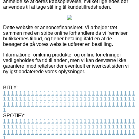
anmeldelse af deres købsoplevelse, hvilket ligeledes bør
anvendes til at tage stilling til kundetilfredsheden.
Dette website er annoncefinansieret. Vi arbejder tæt
sammen med en stribe online forhandlere da vi fremviser
butikkernes tilbud, og tjener betaling ifald en af de
besøgende på vores website udfører en bestilling.
Informationer omkring produkter og online forretninger
vedligeholdes fra tid til anden, men vi kan desværre ikke
garantere imod rettelser der eventuelt er iværksat siden vi
nyligst opdaterede vores oplysninger.
BITLY:
1
1
1
1
1
1
1
1
1
1
1
1
1
1
1
1
1
1
1
1
1
1
1
1
1
1
1
1
1
1
1
1
1
1
1
1
1
1
1
1
1
1
1
1
1
1
1
1
1
1
1
1
1
1
1
1
1
1
1
1
1
1
1
1
1
1
1
1
1
1
1
1
1
1
1
1
1
1
1
1
1
1
1
1
1
1
1
1
1
1
1
1
1
1
1
1
1
1
1
1
SPOTIFY:
1
1
1
1
1
1
1
1
1
1
1
1
1
1
1
1
1
1
1
1
1
1
1
1
1
1
1
1
1
1
1
1
1
1
1
1
1
1
1
1
1
1
1
1
1
1
1
1
1
1
1
1
1
1
1
1
1
1
1
1
1
1
1
1
1
1
1
1
1
1
1
1
1
1
1
1
1
1
1
1
1
1
1
1
1
1
1
1
1
1
1
1
1
1
1
1
1
1
1
1