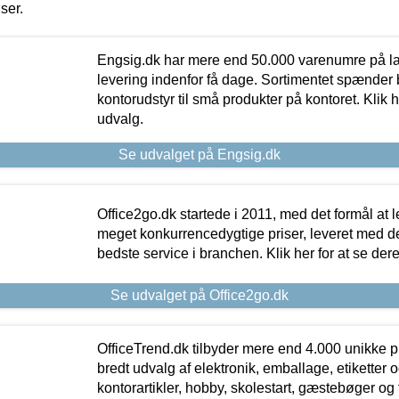
iser.
Engsig.dk har mere end 50.000 varenumre på lager
levering indenfor få dage. Sortimentet spænder br
kontorudstyr til små produkter på kontoret. Klik h
udvalg.
Se udvalget på Engsig.dk
Office2go.dk startede i 2011, med det formål at l
meget konkurrencedygtige priser, leveret med
bedste service i branchen. Klik her for at se der
Se udvalget på Office2go.dk
OfficeTrend.dk tilbyder mere end 4.000 unikke p
bredt udvalg af elektronik, emballage, etiketter 
kontorartikler, hobby, skolestart, gæstebøger og 