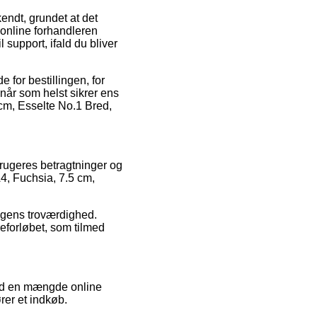
ndt, grundet at det
 online forhandleren
l support, ifald du bliver
 for bestillingen, for
 når som helst sikrer ens
 cm, Esselte No.1 Bred,
 brugeres betragtninger og
A4, Fuchsia, 7.5 cm,
ningens troværdighed.
eforløbet, som tilmed
med en mængde online
rer et indkøb.