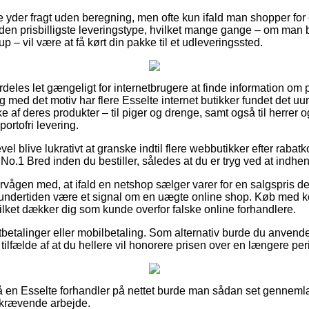
e yder fragt uden beregning, men ofte kun ifald man shopper for
 den prisbilligste leveringstype, hvilket mange gange – om man
p – vil være at få kørt din pakke til et udleveringssted.
deles let gængeligt for internetbrugere at finde information om pri
 med det motiv har flere Esselte internet butikker fundet det uu
af deres produkter – til piger og drenge, samt også til herrer o
ortofri levering.
vel blive lukrativt at granske indtil flere webbutikker efter raba
No.1 Bred inden du bestiller, således at du er tryg ved at indhent
vågen med, at ifald en netshop sælger varer for en salgspris der
undertiden være et signal om en uægte online shop. Køb med kor
ilket dækker dig som kunde overfor falske online forhandlere.
rtbetalinger eller mobilbetaling. Som alternativ burde du anvend
i tilfælde af at du hellere vil honorere prisen over en længere per
 en Esselte forhandler på nettet burde man sådan set gennemlæ
dskrævende arbejde.