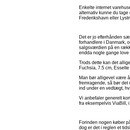
Enkelte internet varehus
alternativ kunne du tage
Frederikshavn eller Lystru
Det er jo efterhånden sær
forhandlere i Danmark, og
salgsværdien på en række 
endda nogle gange love p
Trods dette kan det allige
Fuchsia, 7.5 cm, Esselte 
Man bør alligevel være år
fremragende, så bør det 
ind under en vedtægt, hv
Vi anbefaler generelt ko
fra eksempelvis ViaBill, 
Forinden nogen køber på
dog er det i reglen et ti