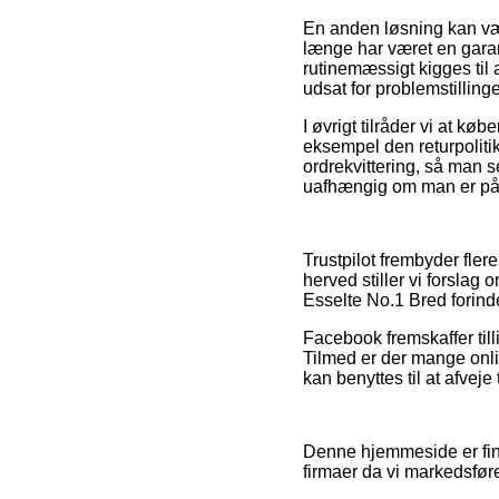
En anden løsning kan væ
længe har været en garant
rutinemæssigt kigges til a
udsat for problemstilling
I øvrigt tilråder vi at k
eksempel den returpolitik
ordrekvittering, så man 
uafhængig om man er på i
Trustpilot frembyder fler
herved stiller vi forslag 
Esselte No.1 Bred forind
Facebook fremskaffer tilli
Tilmed er der mange onli
kan benyttes til at afvej
Denne hjemmeside er fin
firmaer da vi markedsfør