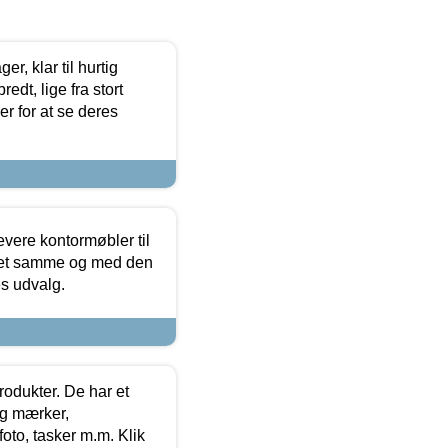
, klar til hurtig
edt, lige fra stort
er for at se deres
evere kontormøbler til
 det samme og med den
es udvalg.
rodukter. De har et
og mærker,
foto, tasker m.m. Klik