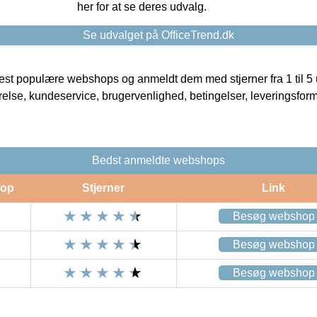
her for at se deres udvalg.
Se udvalget på OfficeTrend.dk
t populære webshops og anmeldt dem med stjerner fra 1 til 5 ud
rrelse, kundeservice, brugervenlighed, betingelser, leveringsfor
Bedst anmeldte webshops
op
Stjerner
Link
Besøg webshop
Besøg webshop
Besøg webshop