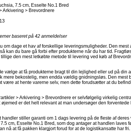
uchsia, 7.5 cm, Esselte No.1 Bred
 > Arkivering > Brevordnere
13
jerner baseret på
42
anmeldelser
nu om dage et hav af forskellige leveringsmuligheder. Den mest a
 så kan du bare gå forbi efter produkterne når du har tid. Fragtløs
illige den mest letkøbte metode til levering ved køb af Brevordn
ælge at få produkterne bragt til din lejlighed eller ud på din
tak mere bekostelig, men endda vældig gnidningsløs. Den mest be
t være at hente varerne selv, men dette forudsætter at du befinder
rtikler > Arkivering > Brevordnere er selvfølgelig virkelig cent
et øjemed er det helt relevant at man undersøger den forventede 
handler stiller garanti om 1 dags levering på de fleste af deres
 7.5 cm, Esselte No.1 Bred, som dog antager at handlen laves fø
n nå at få pakken klargjort forud for at de logistikansatte har fri.