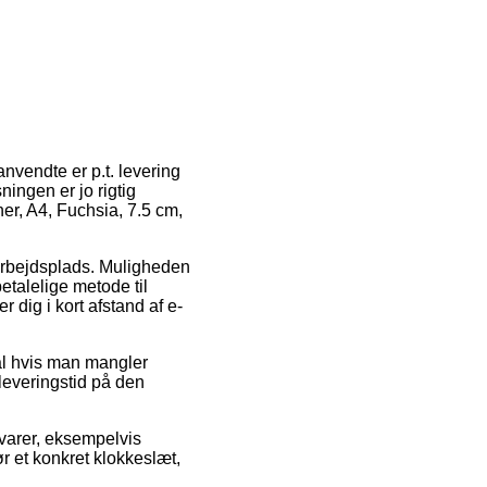
nvendte er p.t. levering
ningen er jo rigtig
er, A4, Fuchsia, 7.5 cm,
 arbejdsplads. Muligheden
talelige metode til
 dig i kort afstand af e-
ral hvis man mangler
leveringstid på den
 varer, eksempelvis
r et konkret klokkeslæt,