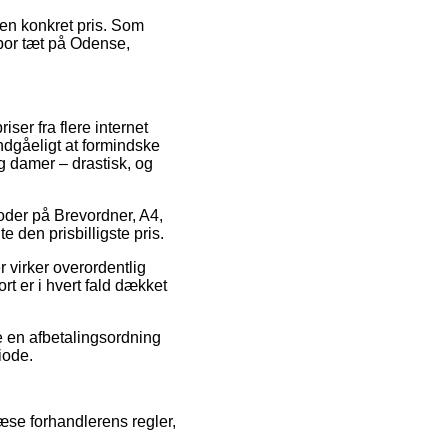
 en konkret pris. Som
 bor tæt på Odense,
ser fra flere internet
ndgåeligt at formindske
g damer – drastisk, og
tkoder på Brevordner, A4,
e den prisbilligste pris.
 virker overordentlig
t er i hvert fald dækket
e en afbetalingsordning
iode.
se forhandlerens regler,