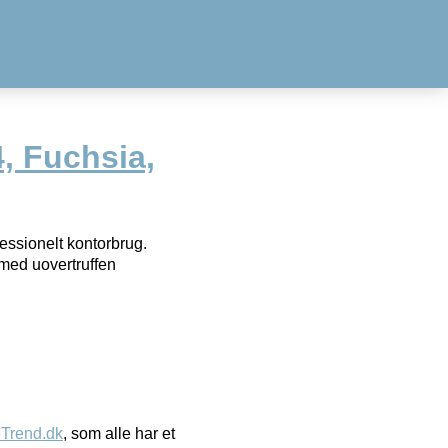
, Fuchsia,
ssionelt kontorbrug.
med uovertruffen
eTrend.dk
, som alle har et