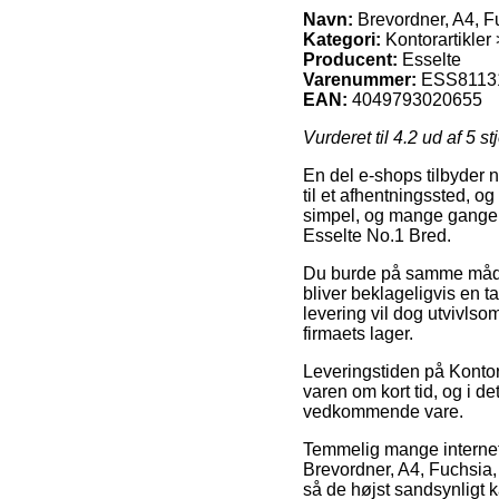
Navn:
Brevordner, A4, F
Kategori:
Kontorartikler
Producent:
Esselte
Varenummer:
ESS8113
EAN:
4049793020655
Vurderet til
4.2
ud af 5 st
En del e-shops tilbyder 
til et afhentningssted, og
simpel, og mange gange t
Esselte No.1 Bred.
Du burde på samme måde v
bliver beklageligvis en 
levering vil dog utvivlsom
firmaets lager.
Leveringstiden på Kontora
varen om kort tid, og i d
vedkommende vare.
Temmelig mange internet 
Brevordner, A4, Fuchsia,
så de højst sandsynligt ka