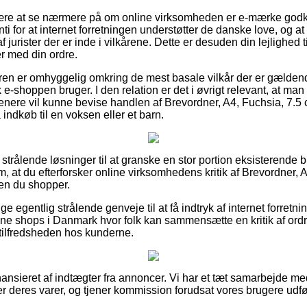
re at se nærmere på om online virksomheden er e-mærke godke
i for at internet forretningen understøtter de danske love, og at
f jurister der er inde i vilkårene. Dette er desuden din lejlighed ti
er med din ordre.
øberen er omhyggelig omkring de mest basale vilkår der er gældende
 e-shoppen bruger. I den relation er det i øvrigt relevant, at man
senere vil kunne bevise handlen af Brevordner, A4, Fuchsia, 7.5
ndkøb til en voksen eller et barn.
e strålende løsninger til at granske en stor portion eksisterende
om, at du efterforsker online virksomhedens kritik af Brevordner, 
en du shopper.
ge egentlig strålende genveje til at få indtryk af internet forret
ne shops i Danmark hvor folk kan sammensætte en kritik af ordr
e tilfredsheden hos kunderne.
ansieret af indtægter fra annoncer. Vi har et tæt samarbejde 
er deres varer, og tjener kommission forudsat vores brugere udfø