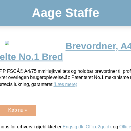
Aage Staffe
Brevordner, A4
elte No.1 Bred
PP FSCÂ® A4/75 mmHøjkvalitets og holdbar brevordner til profe
rer overlegen brugeroplevelse.â¢ Patenteret No.1 mekanisme 
præcis lukning, garanteret
(Læs mere)
Køb nu »
ps for erhverv i øjeblikket er
Engsig.dk
,
Office2go.dk
og
Offic