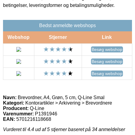
betingelser, leveringsformer og betalingsmuligheder.
Bedst anmeldte webshops
Webshop
Stjerner
Link
Besøg webshop
Besøg webshop
Besøg webshop
Navn:
Brevordner, A4, Grøn, 5 cm, Q-Line Smal
Kategori:
Kontorartikler > Arkivering > Brevordnere
Producent:
Q-Line
Varenummer:
P1391946
EAN:
5701216118668
Vurderet til
4.4
ud af 5 stjerner baseret på
34
anmeldelser