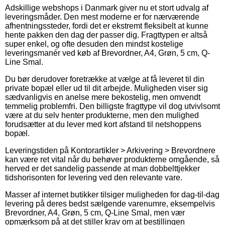
Adskillige webshops i Danmark giver nu et stort udvalg af
leveringsmåder. Den mest moderne er for nærværende
afhentningssteder, fordi det er ekstremt fleksibelt at kunne
hente pakken den dag der passer dig. Fragttypen er altså
super enkel, og ofte desuden den mindst kostelige
leveringsmanér ved køb af Brevordner, A4, Grøn, 5 cm, Q-
Line Smal.
Du bør derudover foretrække at vælge at få leveret til din
private bopæl eller ud til dit arbejde. Muligheden viser sig
sædvanligvis en anelse mere bekostelig, men omvendt
temmelig problemfri. Den billigste fragttype vil dog utvivlsomt
være at du selv henter produkterne, men den mulighed
forudsætter at du lever med kort afstand til netshoppens
bopæl.
Leveringstiden på Kontorartikler > Arkivering > Brevordnere
kan være ret vital når du behøver produkterne omgående, så
herved er det sandelig passende at man dobbelttjekker
tidshorisonten for levering ved den relevante vare.
Masser af internet butikker tilsiger muligheden for dag-til-dag
levering på deres bedst sælgende varenumre, eksempelvis
Brevordner, A4, Grøn, 5 cm, Q-Line Smal, men vær
opmærksom på at det stiller krav om at bestillingen