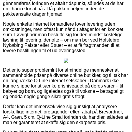
gennemføres forinden et aftalt tidspunkt, således at de har
en chance for at nå at få pakken betjent inden de
pakkeansatte drager hjemad.
Nogle enkelte internet forhandlere lover levering uden
omkostninger, men oftest kun når du aftager for en konkret
sum. I øvrigt bør man beslutte sig for den mindst kostelige
løsning til levering, der ofte – om man bor ved Holstebro,
Nykøbing Falster eller Struer – er at få fragtmanden til at
levere bestillingen til et udleveringssted.
Det er jo super problemfrit for almindelige mennesker at
sammenholde priser på diverse online butikker, og til tak har
en lang række Q-Line internet selskaber i Danmark ikke
kunne slippe for at sænke prisniveauet på deres varer – til
babyer og børn, og ligeledes også til voksne – betragteligt,
og endda nogle gange sikre gratis fragt.
Derfor kan det immervæk vise sig gunstigt at analysere
forskellige internet foretagender efter rabat på Brevordner,
A4, Grøn, 5 cm, Q-Line Smal forinden du handler, således at
man er garanteret at skaffe sig den skarpeste pris.