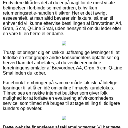
Endvidere tilrådes det at du er på vagt for de mest vitale
betingelser i forbindelse med ordren, fx hvilken
returneringsret e-handlen tilsikrer. Her er det i øvrigt
essesentielt, at man altid bevarer sin faktura, så man til
enhver tid vil kunne eftervise bestillingen af Brevordner, A4,
Grøn, 5 cm, Q-Line Smal, uden hensyn til om du leder efter
en vare til en herre eller dame.
Trustpilot bringer dig en række uafhængige løsninger til at
fortolke en stor gruppe andre konsumenters opfattelser og
herved kan det anbefales, at du verificerer online
forretningens omtaler af Brevordner, A4, Grøn, 5 cm, Q-Line
Smal inden du køber.
Facebook frembringer på samme måde faktisk pålidelige
løsninger til at få en idé om online firmaets kundefokus.
Tilmed ses en række internet butikker som giver folk
mulighed for at forfatte en evaluering af virksomhedens
service, som tilmed må bruges til at tage stilling til tidligere
kunders oplevelser.
Dette website finansieres af reklameindtægter. Vi har tætte