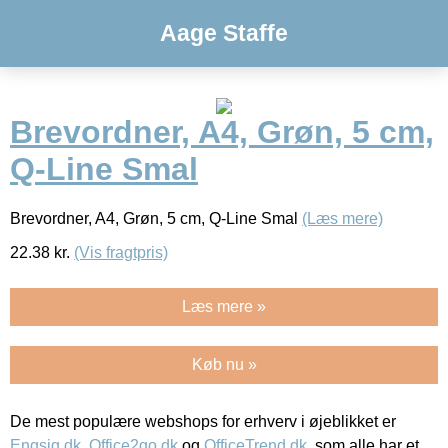
Aage Staffe
Brevordner, A4, Grøn, 5 cm,
Q-Line Smal
Brevordner, A4, Grøn, 5 cm, Q-Line Smal
(Læs mere)
22.38
kr.
(Vis fragtpris)
Læs mere »
Køb nu »
De mest populære webshops for erhverv i øjeblikket er
Engsig.dk
,
Office2go.dk
og
OfficeTrend.dk
, som alle har et