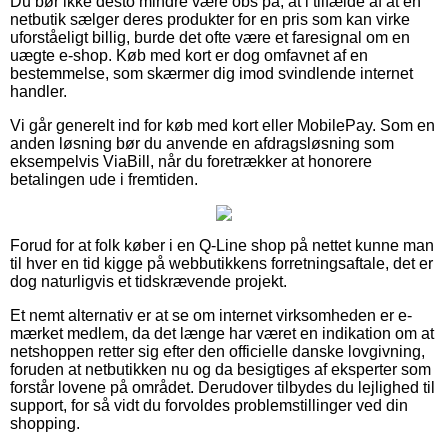
Du bør ikke desto mindre være obs på, at i tilfælde af at en
netbutik sælger deres produkter for en pris som kan virke
uforståeligt billig, burde det ofte være et faresignal om en
uægte e-shop. Køb med kort er dog omfavnet af en
bestemmelse, som skærmer dig imod svindlende internet
handler.
Vi går generelt ind for køb med kort eller MobilePay. Som en
anden løsning bør du anvende en afdragsløsning som
eksempelvis ViaBill, når du foretrækker at honorere
betalingen ude i fremtiden.
Forud for at folk køber i en Q-Line shop på nettet kunne man
til hver en tid kigge på webbutikkens forretningsaftale, det er
dog naturligvis et tidskrævende projekt.
Et nemt alternativ er at se om internet virksomheden er e-
mærket medlem, da det længe har været en indikation om at
netshoppen retter sig efter den officielle danske lovgivning,
foruden at netbutikken nu og da besigtiges af eksperter som
forstår lovene på området. Derudover tilbydes du lejlighed til
support, for så vidt du forvoldes problemstillinger ved din
shopping.